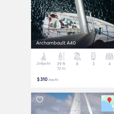
Archambault A40
Zeiljacht
39 ft
8
3
4
12 m
$
310
/nacht