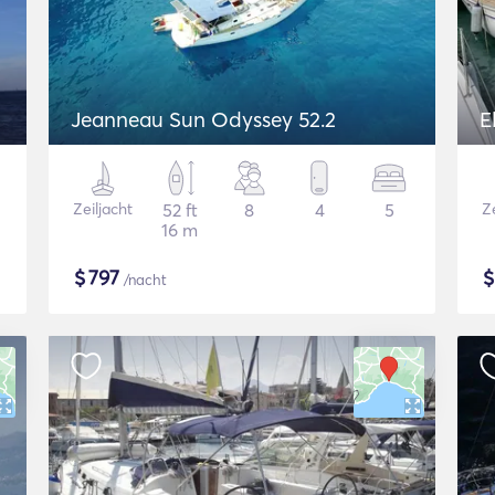
Jeanneau Sun Odyssey 52.2
E
Zeiljacht
52 ft
8
4
5
Ze
16 m
$
797
/nacht