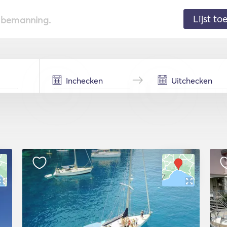
Lijst t
de bemanning.