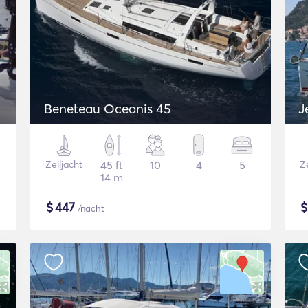
Beneteau Oceanis 45
J
Zeiljacht
45 ft
10
4
5
Ze
14 m
$
447
/nacht