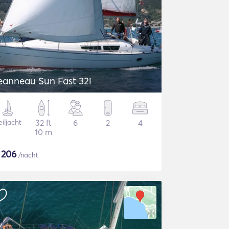
eanneau Sun Fast 32i
iljacht
32 ft
6
2
4
10 m
$
206
/nacht