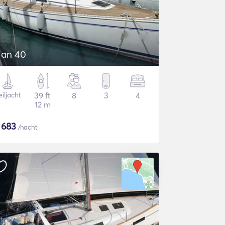
lan 40
iljacht
39 ft
8
3
4
12 m
$
683
/nacht