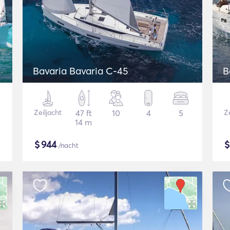
Bavaria Bavaria C-45
B
Zeiljacht
47 ft
10
4
5
Ze
14 m
$
944
/nacht