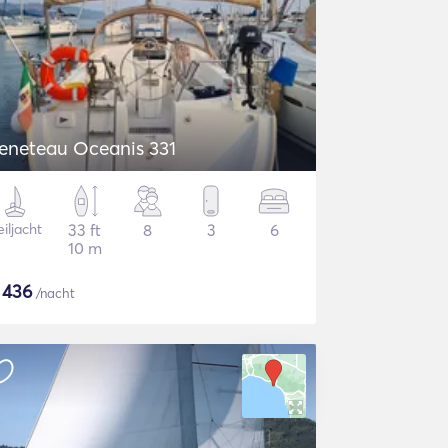
eneteau Oceanis 331
iljacht
33 ft
8
3
6
10 m
$
436
/nacht