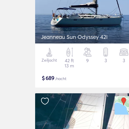
Jeanneau Sun Odyssey 42i
Zeiljacht
42 ft
9
3
3
13 m
$
689
/nacht