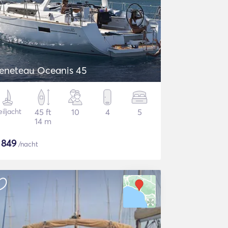
eneteau Oceanis 45
iljacht
45 ft
10
4
5
14 m
$
849
/nacht