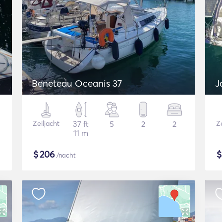
Beneteau Oceanis 37
J
Zeiljacht
37 ft
5
2
2
Ze
11 m
$
206
/nacht