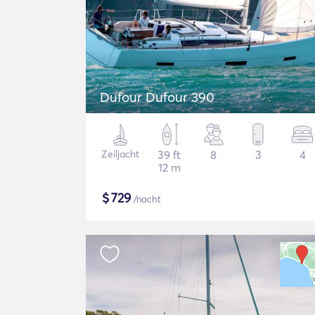
Dufour Dufour 390
Zeiljacht
39 ft
8
3
4
12 m
$
729
/nacht