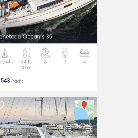
eneteau Oceanis 35
iljacht
34 ft
8
3
4
10 m
$
543
/nacht