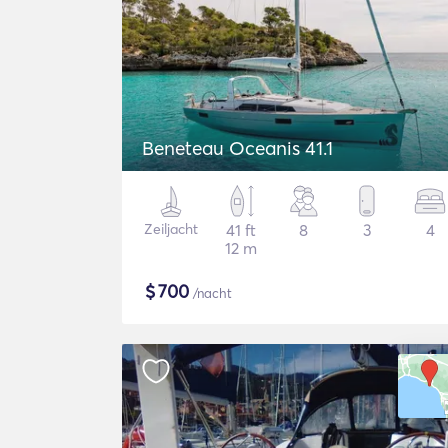
Beneteau Oceanis 41.1
Zeiljacht
41 ft
8
3
4
12 m
$
700
/nacht