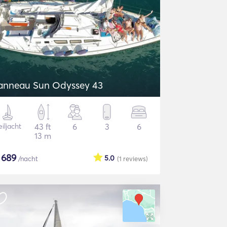
anneau Sun Odyssey 43
iljacht
43 ft
6
3
6
13 m
$
689
5.0
/nacht
(1
reviews
)