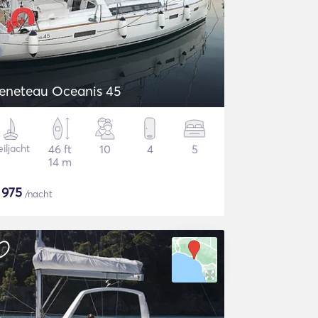
eneteau Oceanis 45
iljacht
46 ft
10
4
5
14 m
$
975
/nacht