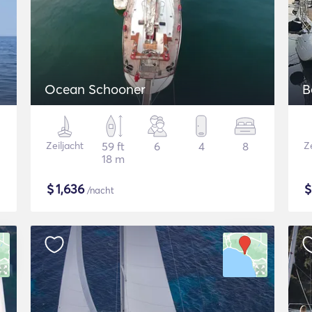
Ocean Schooner
B
Zeiljacht
59 ft
6
4
8
Ze
18 m
$
1,636
/nacht