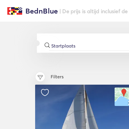
BednBlue
| De prijs is altijd inclusief 
Filters