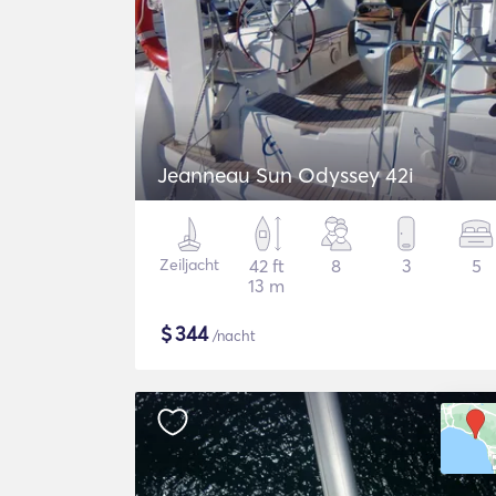
Jeanneau Sun Odyssey 42i
Zeiljacht
42 ft
8
3
5
13 m
$
344
/nacht