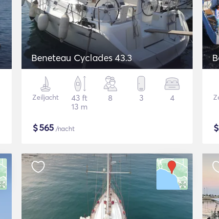
Beneteau Cyclades 43.3
B
Zeiljacht
43 ft
8
3
4
Ze
13 m
$
565
/nacht