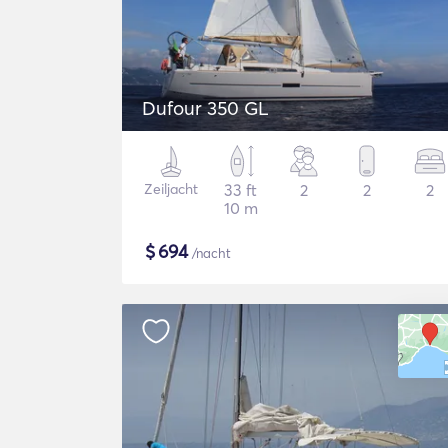
Dufour 350 GL
Zeiljacht
33 ft
2
2
2
10 m
$
694
/nacht