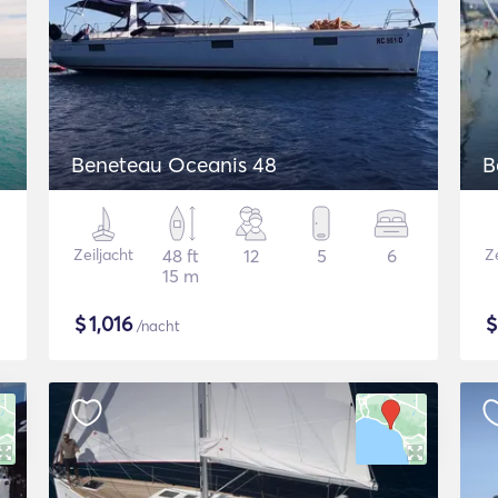
Beneteau Oceanis 48
B
Zeiljacht
48 ft
12
5
6
Ze
15 m
$
1,016
/nacht