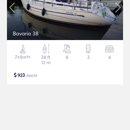
Bavaria 38
Zeiljacht
38 ft
8
3
4
12 m
$
923
/nacht