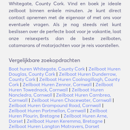
Whitegate, County Cork. Vind en boek je ideale
zeilboot binnen enkele minuten. Je kunt direct
contact opnemen met de eigenaar of met ons voor
eventuele vragen. Als je nog steeds niet kunt
beslissen over de perfecte boot voor je vakantie, laat
onze reisexperts dan de beste zeilboten,
catamarans of motorjachten voor je reis voorstellen.
Vergelijkbare zoekopdrachten
Boot huren Whitegate, County Cork
|
Zeilboot Huren
Douglas, County Cork
|
Zeilboot Huren Dunderrow,
County Cork
|
Zeilboot Huren Coolnagillagh, County
Cork
|
Zeilboot Huren Zennor, Cornwall
|
Zeilboot
Huren Towednack, Cornwall
|
Zeilboot Huren
Nancledra, Cornwall
|
Zeilboot Huren Carnbrea,
Cornwall
|
Zeilboot Huren Chacewater, Cornwall
|
Zeilboot Huren Grampound Road, Cornwall
|
Zeilboot Huren Portmellon, Cornwall
|
Zeilboot
Huren Plourin, Bretagne
|
Zeilboot Huren Arne,
Dorset
|
Zeilboot Huren Keremma, Bretagne
|
Zeilboot Huren Langton Matravers, Dorset