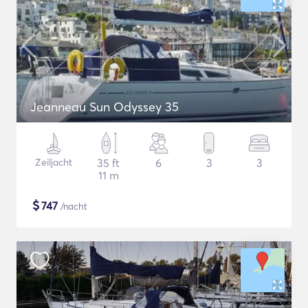
Jeanneau Sun Odyssey 35
Zeiljacht
35 ft
6
3
3
11 m
$
747
/nacht