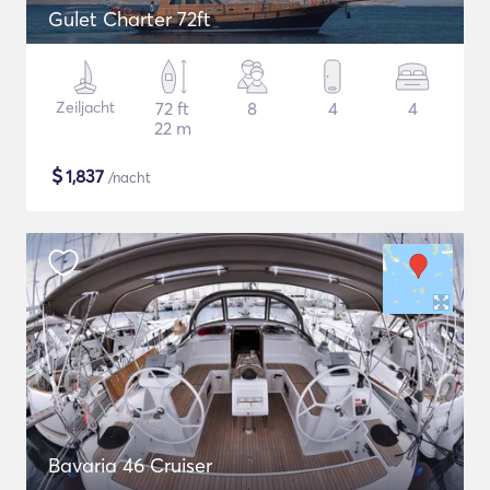
Gulet Charter 72ft
Zeiljacht
72 ft
8
4
4
22 m
$
1,837
/nacht
Bavaria 46 Cruiser