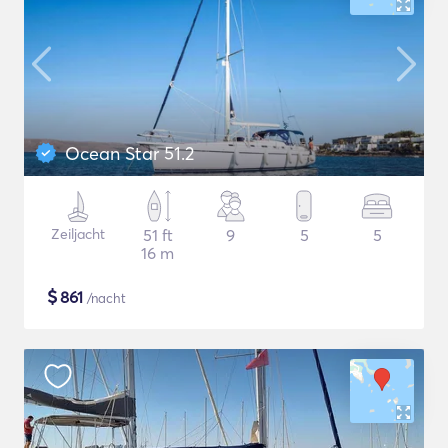
Ocean Star 51.2
Zeiljacht
51 ft
9
5
5
16 m
$
861
/nacht