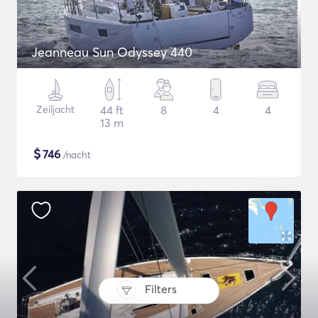
Jeanneau Sun Odyssey 440
Zeiljacht
44 ft
8
4
4
13 m
$
746
/nacht
Filters