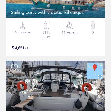
Sailing party with traditional caique
Motorzeiler
71 ft
46 Varen
0
22 m
$
4,651
/dag