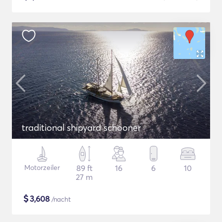
traditional shipyard schooner
Motorzeiler
89 ft
16
6
10
27 m
$
3,608
/nacht