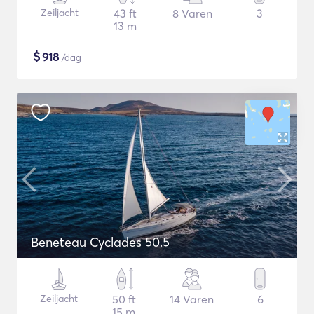
Zeiljacht
43 ft
8 Varen
3
13 m
$
918
/dag
Beneteau Cyclades 50.5
Zeiljacht
50 ft
14 Varen
6
15 m