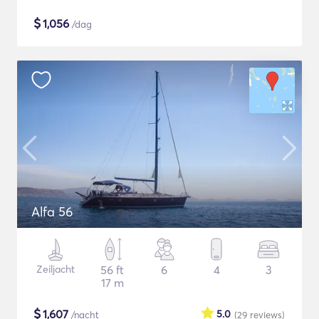
$
1,056
/dag
Alfa 56
Zeiljacht
56 ft
6
4
3
17 m
$
1,607
5.0
/nacht
(29
reviews
)