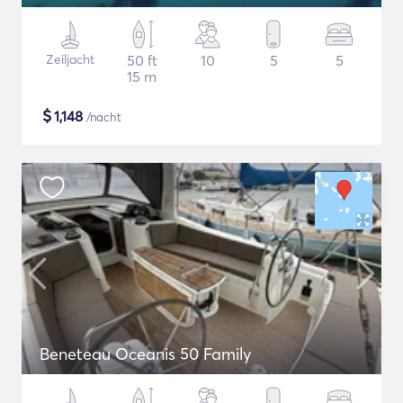
Zeiljacht
50 ft
10
5
5
15 m
$
1,148
/nacht
Beneteau Oceanis 50 Family