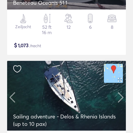
Beneteau Oceanis 51.1
Zeiljacht
52 ft
12
6
8
16 m
$
1,073
/nacht
Sailing adventure - Delos & Rhenia Islands
(up to 10 pax)