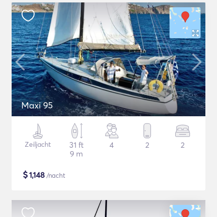
Maxi 95
Zeiljacht
31 ft
4
2
2
9 m
$
1,148
/nacht