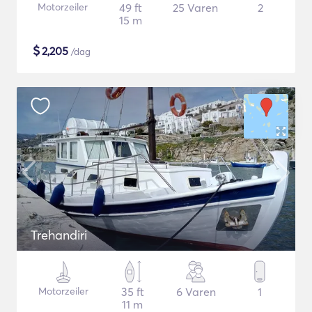
Motorzeiler
49 ft
25 Varen
2
15 m
$
2,205
/dag
Trehandiri
Motorzeiler
35 ft
6 Varen
1
11 m