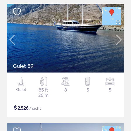
Gulet 89
Gulet
85 ft
8
5
5
26 m
$
2,526
/nacht