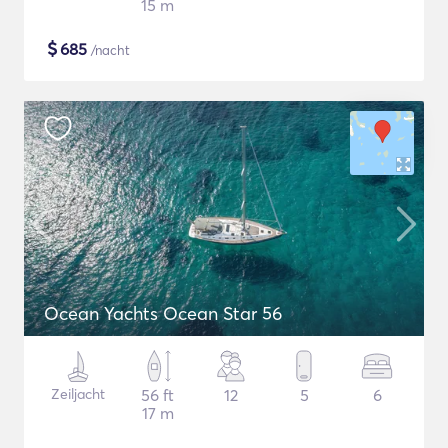
15 m
$
685
/nacht
Ocean Yachts Ocean Star 56
Zeiljacht
56 ft
12
5
6
17 m