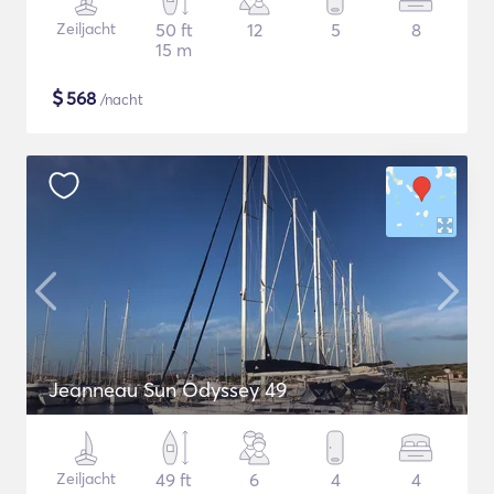
Zeiljacht
50 ft
12
5
8
15 m
$
568
/nacht
Jeanneau Sun Odyssey 49
Zeiljacht
49 ft
6
4
4