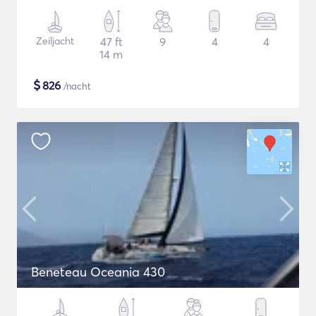
Zeiljacht
47 ft
9
4
4
14 m
$
826
/nacht
Beneteau Oceania 430