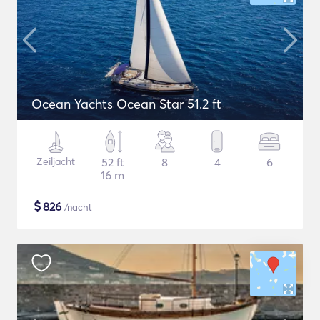
Ocean Yachts Ocean Star 51.2 ft
Zeiljacht
52 ft
8
4
6
16 m
$
826
/nacht