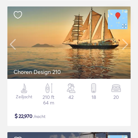
Choren Design 210
Zeiljacht
210 ft
42
18
20
64 m
$
22,970
/nacht