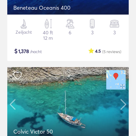
Beneteau Oceanis 400
Zeiljacht
40 ft
6
3
3
12 m
$
1,378
4.5
/nacht
(5
reviews
)
Colvic Victor 50