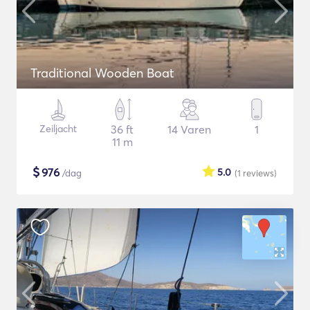
Traditional Wooden Boat
Zeiljacht
36 ft
14 Varen
1
11 m
$
976
5.0
/dag
(1
reviews
)