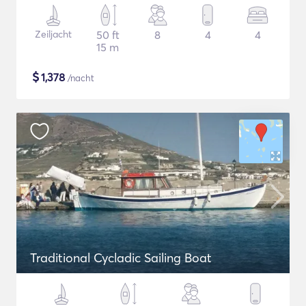
Zeiljacht
50 ft
8
4
4
15 m
$
1,378
/nacht
Traditional Cycladic Sailing Boat