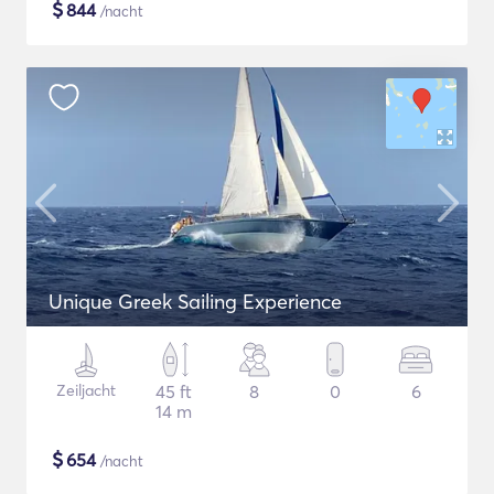
$
844
/nacht
Unique Greek Sailing Experience
Zeiljacht
45 ft
8
0
6
14 m
$
654
/nacht