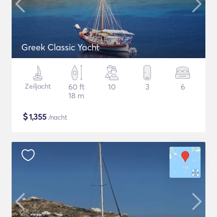
Greek Classic Yacht
Zeiljacht
60 ft
10
3
6
18 m
$
1,355
/nacht