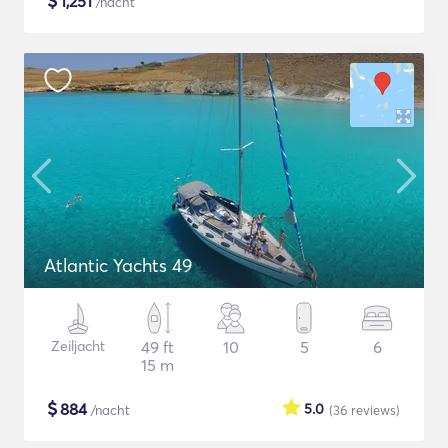
$
1,251
/nacht
Atlantic Yachts 49
Zeiljacht
49 ft
10
5
6
15 m
$
884
5.0
/nacht
(36
reviews
)