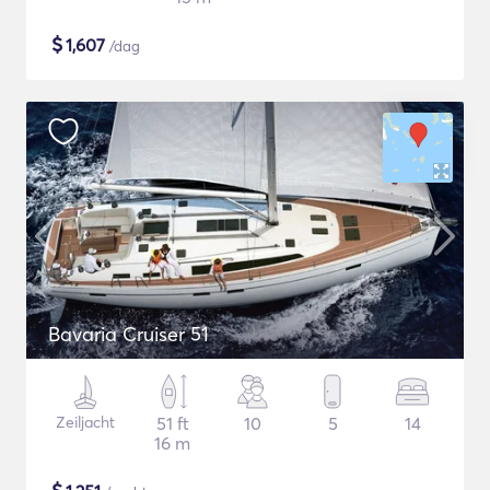
$
1,607
/dag
Bavaria Cruiser 51
Zeiljacht
51 ft
10
5
14
16 m