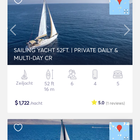
SAILING YACHT 52FT. | PRIVATE DAILY &
MULTI-DAY CR
Zeiljacht
52 ft
6
4
5
16 m
$
1,722
5.0
/nacht
(1
reviews
)