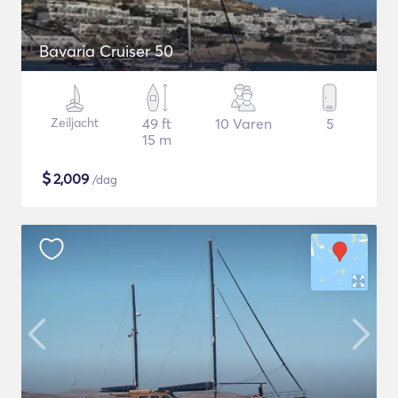
Bavaria Cruiser 50
Zeiljacht
49 ft
10 Varen
5
15 m
$
2,009
/dag