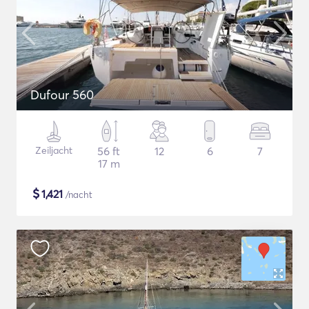
Dufour 560
Zeiljacht
56 ft
12
6
7
17 m
$
1,421
/nacht