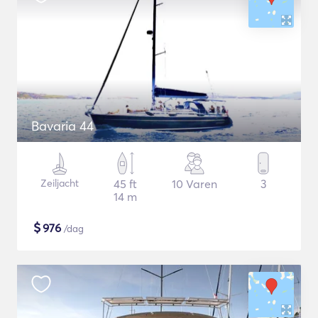
Bavaria 44
Zeiljacht
45 ft
10 Varen
3
14 m
$
976
/dag