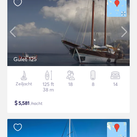
Gulet 125
Zeiljacht
125 ft
18
8
14
38 m
$
5,581
/nacht