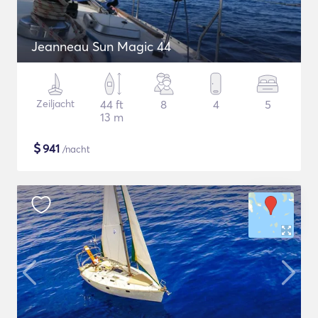
Jeanneau Sun Magic 44
Zeiljacht
44 ft
8
4
5
13 m
$
941
/nacht