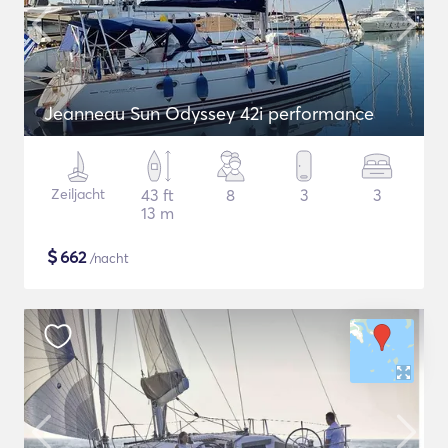
Jeanneau Sun Odyssey 42i performance
Zeiljacht
43 ft
8
3
3
13 m
$
662
/nacht