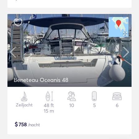
Beneteau Oceanis 48
Zeiljacht
48 ft
10
5
6
15 m
$
758
/nacht