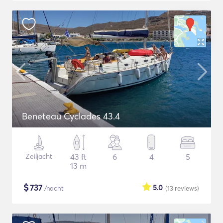
Beneteau Cyclades 43.4
Zeiljacht
43 ft
6
4
5
13 m
$
737
5.0
/nacht
(13
reviews
)