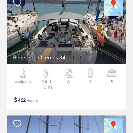
Beneteau Oceanis 34
Zeiljacht
34 ft
8
3
5
10 m
$
462
/nacht