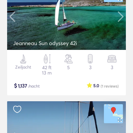
Jeanneau Sun odyssey 42i
Zeiljacht
42 ft
5
3
3
13 m
$
1,137
5.0
/nacht
(1
reviews
)