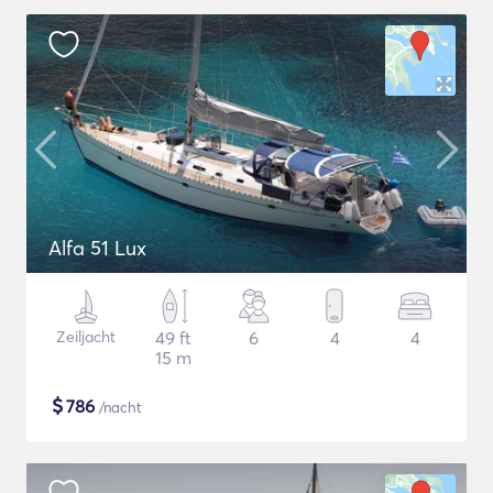
Alfa 51 Lux
Zeiljacht
49 ft
6
4
4
15 m
$
786
/nacht