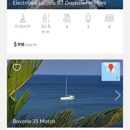
Electrified Tofinou 9.7 Daysailer in Mani
Zeiljacht
30 ft
4
2
6
9 m
$
918
/nacht
Bavaria 35 Match