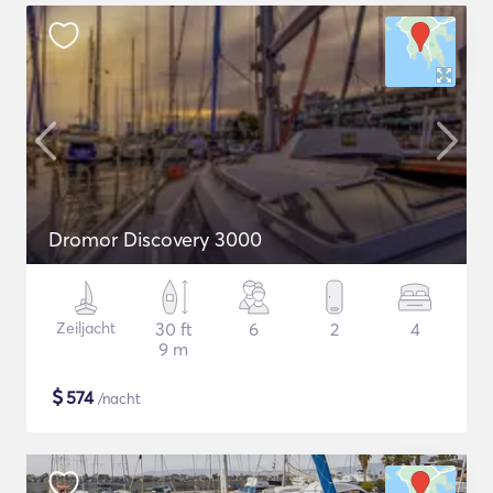
Dromor Discovery 3000
Zeiljacht
30 ft
6
2
4
9 m
$
574
/nacht