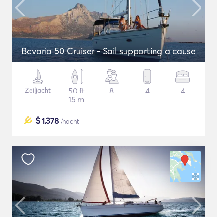
Bavaria 50 Cruiser - Sail supporting a cause
Zeiljacht
50 ft
8
4
4
15 m
$
1,378
/nacht