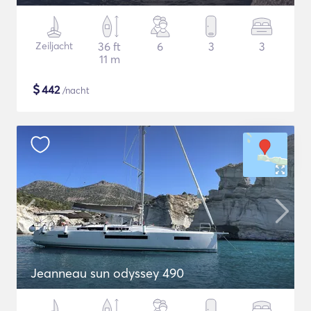
Zeiljacht
36 ft
6
3
3
11 m
$
442
/nacht
Jeanneau sun odyssey 490