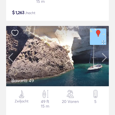
15 m
$
1,263
/nacht
Bavaria 49
Zeiljacht
49 ft
20 Varen
5
15 m