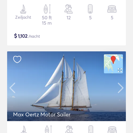
Zeiljacht
50 ft
12
5
5
15 m
$
1,102
/nacht
Max Oertz Motor Sailer