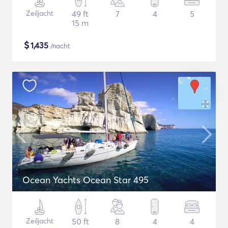
Zeiljacht
49 ft
7
4
5
15 m
$
1,435
/nacht
Ocean Yachts Ocean Star 495
Zeiljacht
50 ft
8
4
4