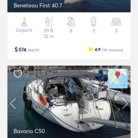
Beneteau First 40.7
Zeiljacht
39 ft
8
3
3
12 m
$
574
4.9
/nacht
(16
reviews
)
Bavaria C50