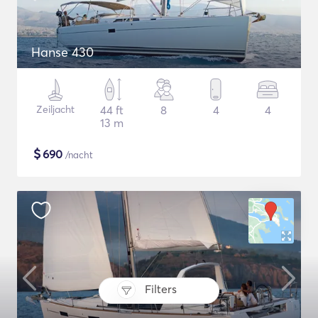
Hanse 430
Zeiljacht
44 ft
8
4
4
13 m
$
690
/nacht
Filters