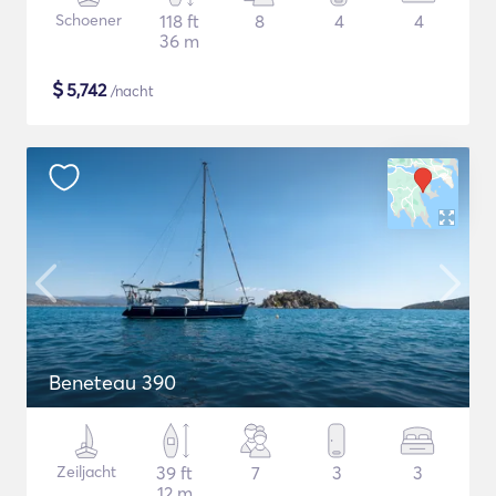
Schoener
118 ft
8
4
4
36 m
$
5,742
/nacht
Beneteau 390
Zeiljacht
39 ft
7
3
3
12 m