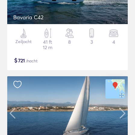
Bavaria C42
Zeiljacht
41 ft
8
3
4
12 m
$
721
/nacht