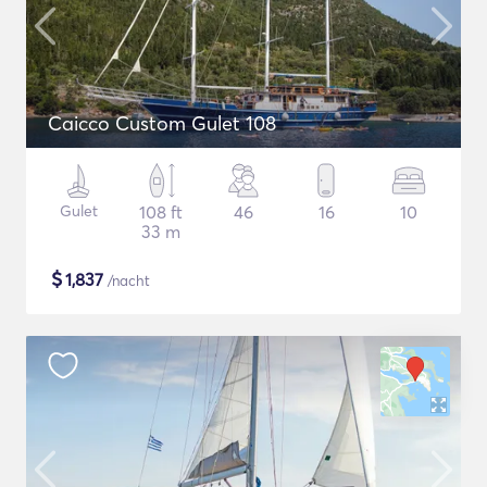
Caicco Custom Gulet 108
Gulet
108 ft
46
16
10
33 m
$
1,837
/nacht