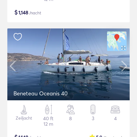
$
1,148
/nacht
Beneteau Oceanis 40
Zeiljacht
40 ft
8
3
4
12 m