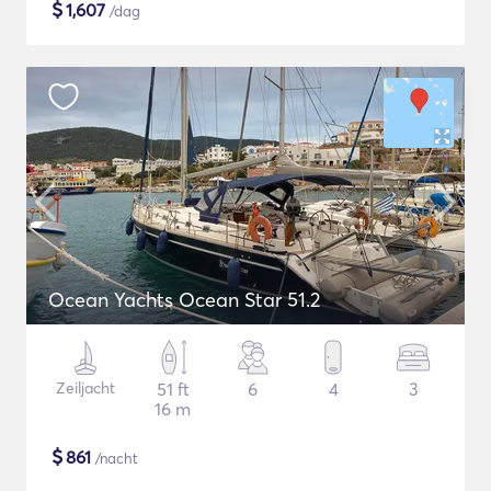
$
1,607
/dag
Ocean Yachts Ocean Star 51.2
Zeiljacht
51 ft
6
4
3
16 m
$
861
/nacht