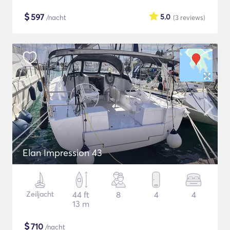
$
597
5.0
/nacht
(3
reviews
)
Elan Impression 43
Zeiljacht
44 ft
8
4
4
13 m
$
710
/nacht