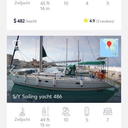
Zeiljacht
45 ft
10
4
5
14 m
$
482
4.9
/nacht
(3
reviews
)
S/Y Sailing yacht 486
Zeiljacht
49 ft
10
5
7
15 m