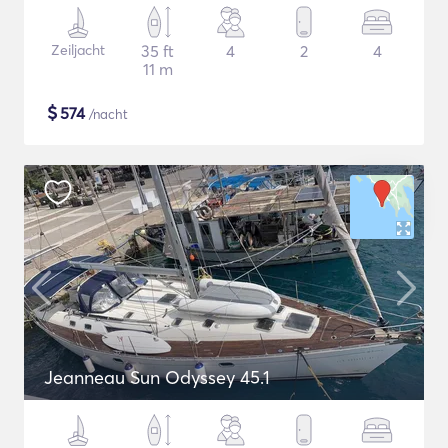
Zeiljacht
35 ft
4
2
4
11 m
$
574
/nacht
Jeanneau Sun Odyssey 45.1