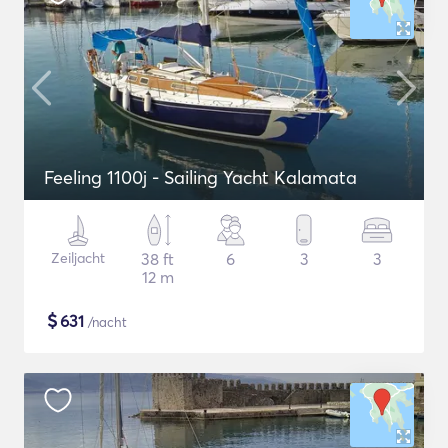
Feeling 1100j - Sailing Yacht Kalamata
Zeiljacht
38 ft
6
3
3
12 m
$
631
/nacht