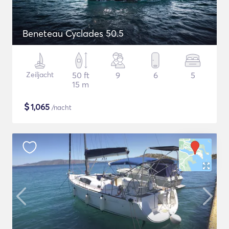
Beneteau Cyclades 50.5
Zeiljacht
50 ft
9
6
5
15 m
$
1,065
/nacht