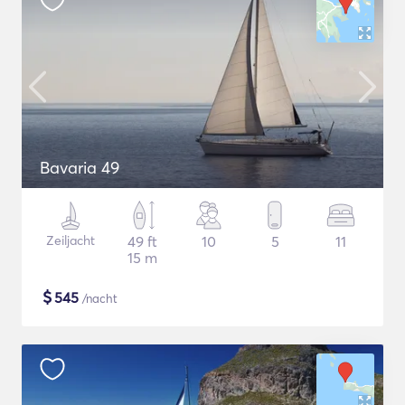
Bavaria 49
Zeiljacht
49 ft
10
5
11
15 m
$
545
/nacht