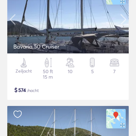
Bavaria 50 Cruiser
Zeiljacht
50 ft
10
5
7
15 m
$
574
/nacht