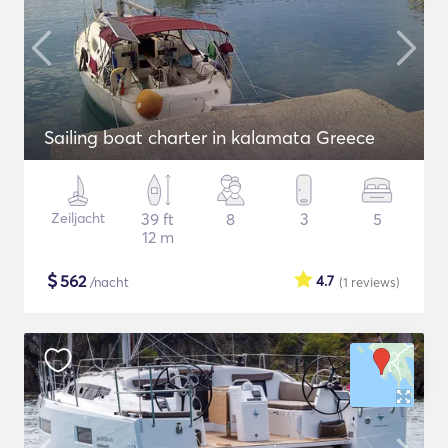
Sailing boat charter in kalamata Greece
Zeiljacht
39 ft
8
3
5
12 m
$
562
4.7
/nacht
(1
reviews
)