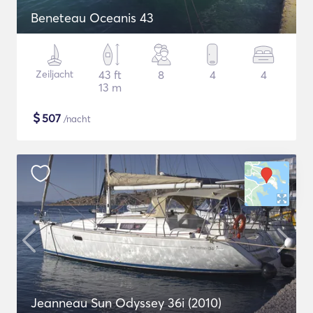
Beneteau Oceanis 43
Zeiljacht
43 ft
8
4
4
13 m
$
507
/nacht
Jeanneau Sun Odyssey 36i (2010)