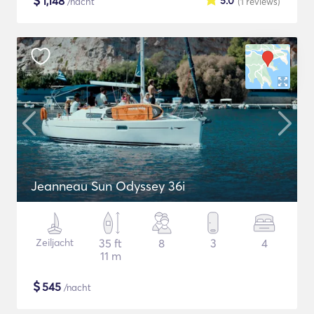
$
1,148
5.0
/nacht
(1
reviews
)
Jeanneau Sun Odyssey 36i
Zeiljacht
35 ft
8
3
4
11 m
$
545
/nacht