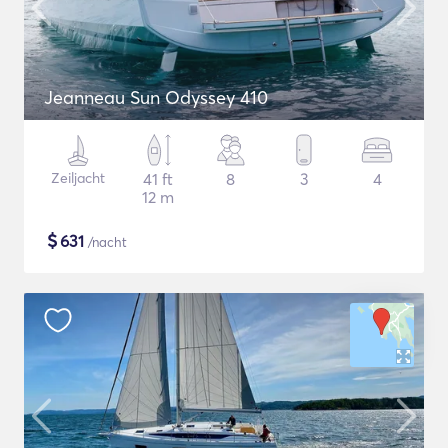
Jeanneau Sun Odyssey 410
Zeiljacht
41 ft
8
3
4
12 m
$
631
/nacht