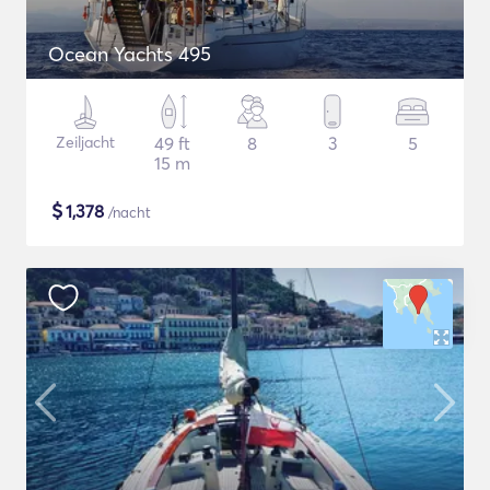
Ocean Yachts 495
Zeiljacht
49 ft
8
3
5
15 m
$
1,378
/nacht