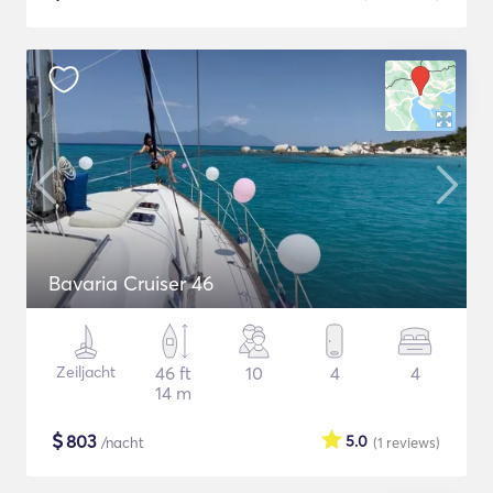
Bavaria Cruiser 46
Zeiljacht
46 ft
10
4
4
14 m
$
803
5.0
/nacht
(1
reviews
)