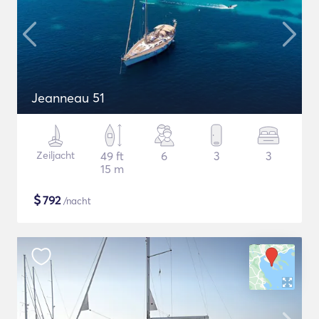
Jeanneau 51
Zeiljacht
49 ft
6
3
3
15 m
$
792
/nacht