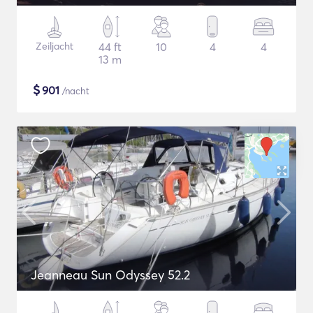
Zeiljacht
44 ft
10
4
4
13 m
$
901
/nacht
Jeanneau Sun Odyssey 52.2