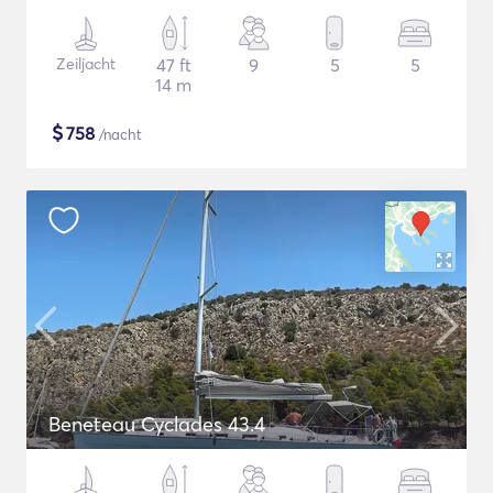
Zeiljacht
47 ft
9
5
5
14 m
$
758
/nacht
Beneteau Cyclades 43.4