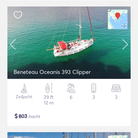
Beneteau Oceanis 393 Clipper
Zeiljacht
39 ft
6
3
3
12 m
$
803
/nacht