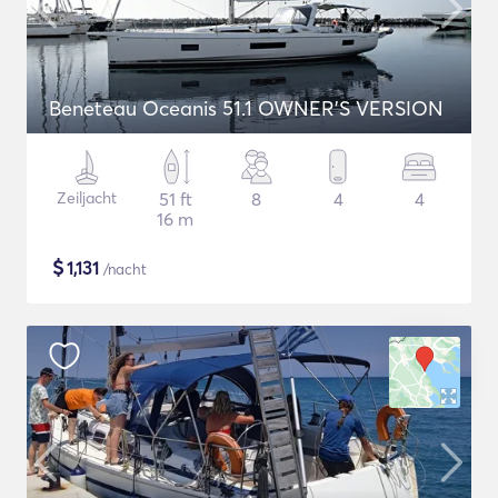
Beneteau Oceanis 51.1 OWNER'S VERSION
Zeiljacht
51 ft
8
4
4
16 m
$
1,131
/nacht