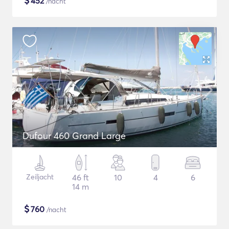
$
452
/nacht
Dufour 460 Grand Large
Zeiljacht
46 ft
10
4
6
14 m
$
760
/nacht