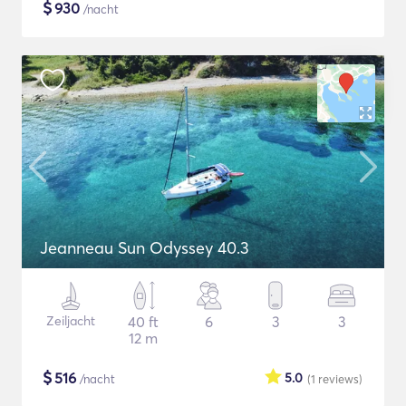
$
930
/nacht
Jeanneau Sun Odyssey 40.3
Zeiljacht
40 ft
6
3
3
12 m
$
516
5.0
/nacht
(1
reviews
)