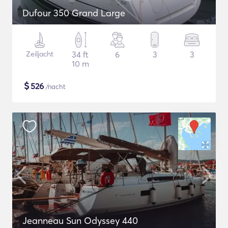
Dufour 350 Grand Large
Zeiljacht
34 ft
6
3
3
10 m
$
526
/nacht
Jeanneau Sun Odyssey 440