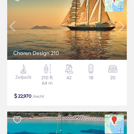
Choren Design 210
Zeiljacht
210 ft
42
18
20
64 m
$
22,970
/nacht