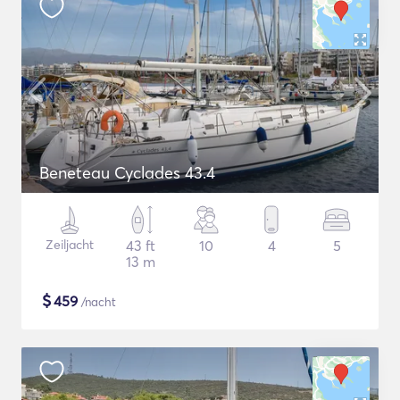
Beneteau Cyclades 43.4
Zeiljacht
43 ft
10
4
5
13 m
$
459
/nacht