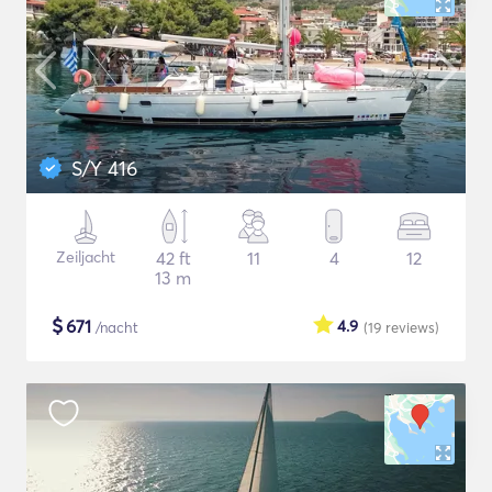
S/Y 416
Zeiljacht
42 ft
11
4
12
13 m
$
671
4.9
/nacht
(19
reviews
)