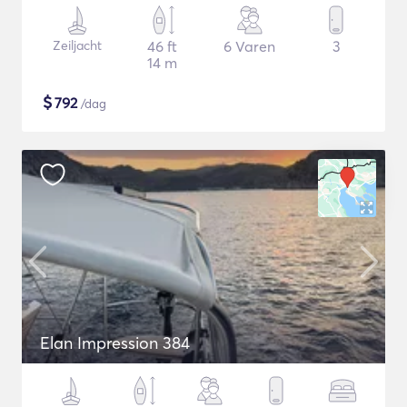
Zeiljacht
46 ft
6 Varen
3
14 m
$
792
/dag
Elan Impression 384