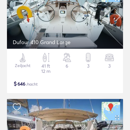
Dufour 410 Grand Large
Zeiljacht
41 ft
6
3
3
12 m
$
646
/nacht