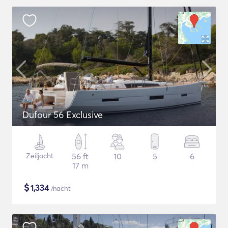
Dufour 56 Exclusive
Zeiljacht
56 ft
10
5
6
17 m
$
1,334
/nacht