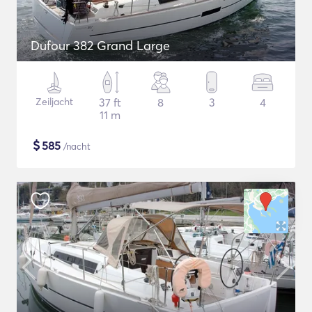
Dufour 382 Grand Large
Zeiljacht
37 ft
8
3
4
11 m
$
585
/nacht