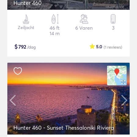
Hunter 460
Zeiljacht
46 ft
6 Varen
3
14 m
$
792
5.0
/dag
(1
reviews
)
Hunter 460 - Sunset Thessaloniki Riviera