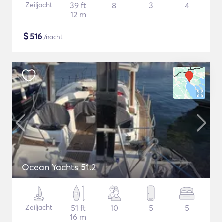
Zeiljacht
39 ft
8
3
4
12 m
$
516
/nacht
Ocean Yachts 51.2
Zeiljacht
51 ft
10
5
5
16 m