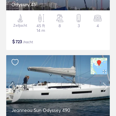
Odyssey 45
Zeiljacht
45 ft
8
3
4
14 m
$
723
/nacht
Jeanneau Sun Odyssey 490