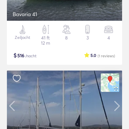
Bavaria 41
Zeiljacht
41 ft
8
3
4
12 m
$
516
5.0
/nacht
(1
reviews
)