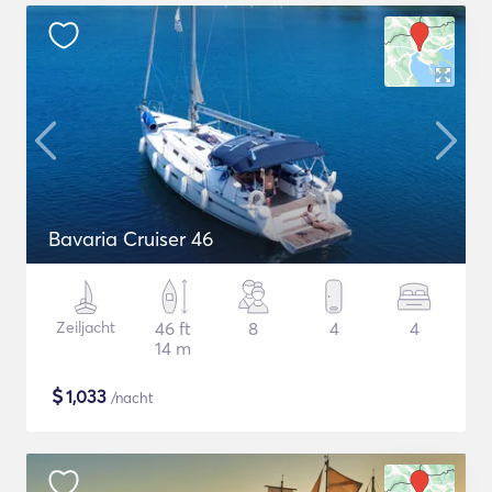
Bavaria Cruiser 46
Zeiljacht
46 ft
8
4
4
14 m
$
1,033
/nacht