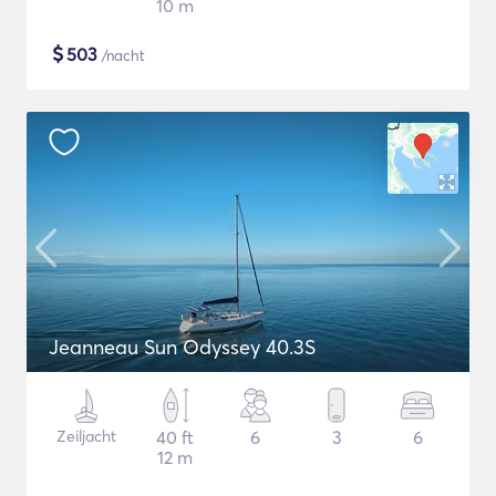
10 m
$
503
/nacht
Jeanneau Sun Odyssey 40.3S
Zeiljacht
40 ft
6
3
6
12 m