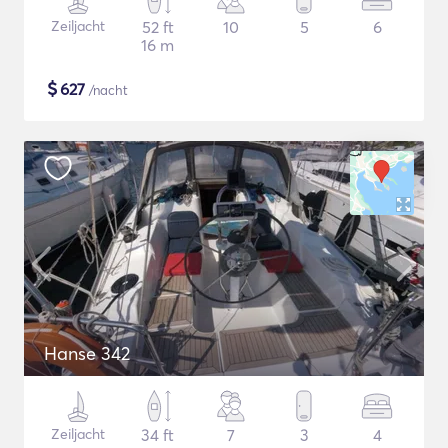
Zeiljacht
52 ft
10
5
6
16 m
$
627
/nacht
Hanse 342
Zeiljacht
34 ft
7
3
4