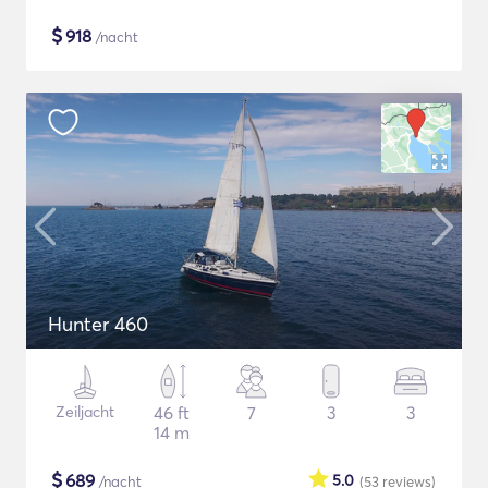
$
918
/nacht
Hunter 460
Zeiljacht
46 ft
7
3
3
14 m
$
689
5.0
/nacht
(53
reviews
)