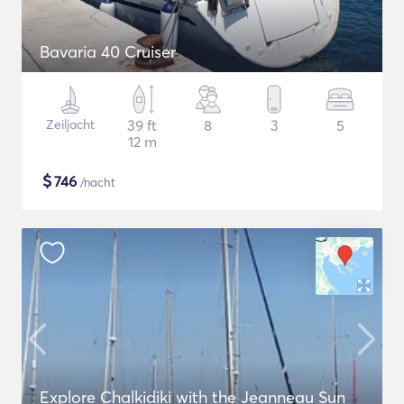
Bavaria 40 Cruiser
Zeiljacht
39 ft
8
3
5
12 m
$
746
/nacht
Explore Chalkidiki with the Jeanneau Sun