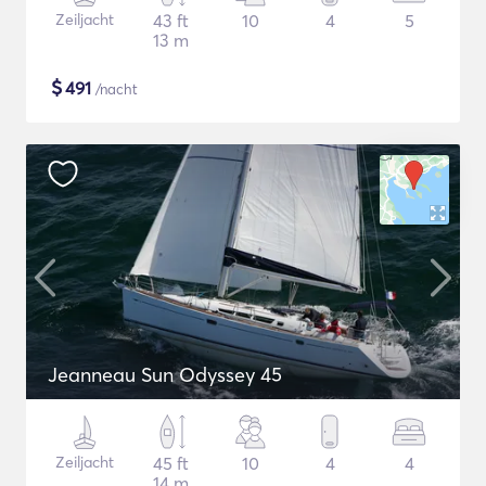
Zeiljacht
43 ft
10
4
5
13 m
$
491
/nacht
Jeanneau Sun Odyssey 45
Zeiljacht
45 ft
10
4
4
14 m