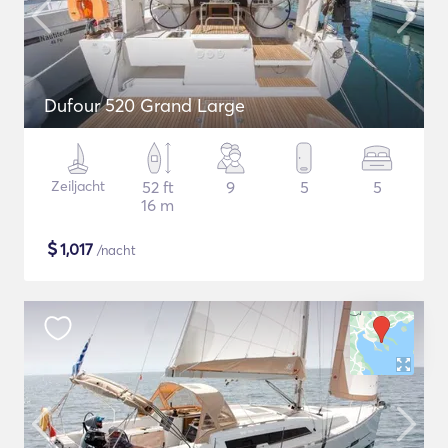
Dufour 520 Grand Large
Zeiljacht
52 ft
9
5
5
16 m
$
1,017
/nacht