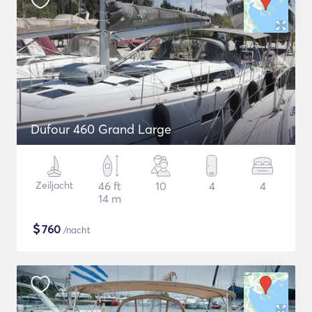
Dufour 460 Grand Large
Zeiljacht
46 ft
10
4
4
14 m
$
760
/nacht