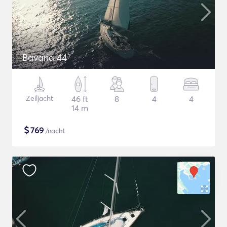
Bavaria 44
Zeiljacht
46 ft
8
4
4
14 m
$
769
/nacht