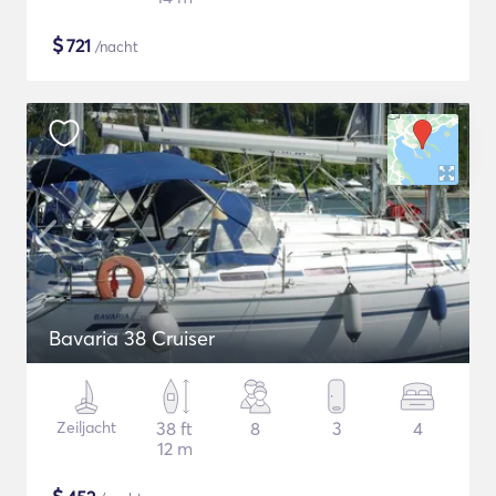
$
721
/nacht
Bavaria 38 Cruiser
Zeiljacht
38 ft
8
3
4
12 m