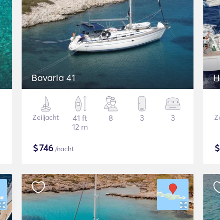
Bavaria 41
Zeiljacht
41 ft
8
3
3
Ze
12 m
$
746
/nacht