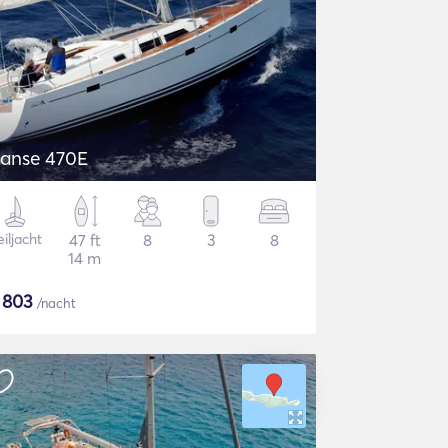
Hanse 470E
iljacht
47 ft
8
3
8
14 m
$
803
/nacht