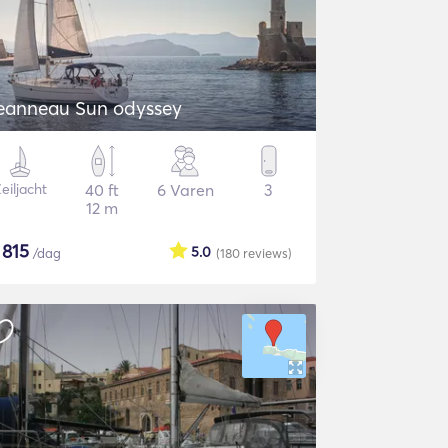
eanneau Sun odyssey
eiljacht
40 ft
6 Varen
3
12 m
$
815
5.0
/dag
(180
reviews
)