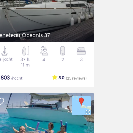
eneteau Oceanis 37
iljacht
37 ft
4
2
3
11 m
$
803
5.0
/nacht
(25
reviews
)