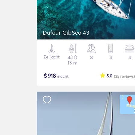
Dufour GibSea 43
Zeiljacht
43 ft
8
4
4
13 m
$
918
5.0
/nacht
(35
reviews
)