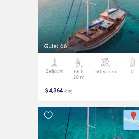
Gulet 66
Zeiljacht
66 ft
50 Varen
0
20 m
$
4,364
/dag