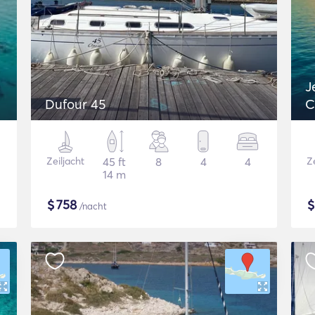
J
Dufour 45
C
Zeiljacht
45 ft
8
4
4
Ze
14 m
$
758
/nacht