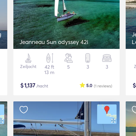
g
J
Jeanneau Sun odyssey 42i
L
Zeiljacht
42 ft
5
3
3
Z
13 m
$
1,137
5.0
/nacht
(1
reviews
)