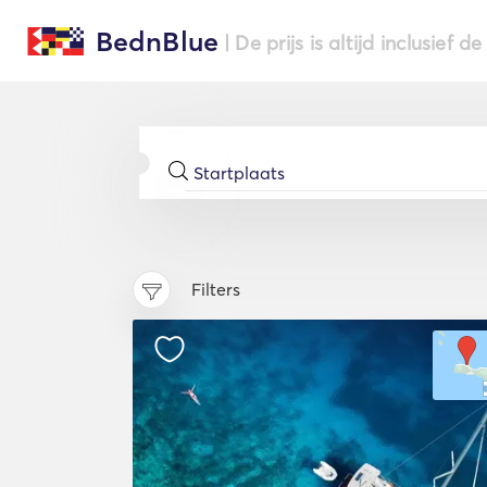
BednBlue
| De prijs is altijd inclusief 
Filters