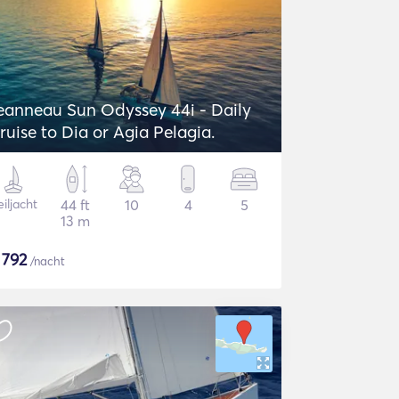
eanneau Sun Odyssey 44i - Daily
ruise to Dia or Agia Pelagia.
iljacht
44 ft
10
4
5
13 m
$
792
/nacht