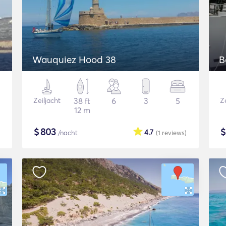
Wauquiez Hood 38
B
Zeiljacht
38 ft
6
3
5
Ze
12 m
$
803
4.7
/nacht
(1
reviews
)