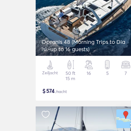
Oceanis 48 (Morning Trips to Dia
isl.-up to 16 guests)
Zeiljacht
50 ft
16
5
7
15 m
$
574
/nacht