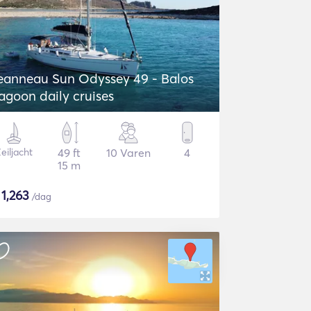
eanneau Sun Odyssey 49 - Balos
agoon daily cruises
eiljacht
49 ft
10 Varen
4
15 m
$
1,263
/dag