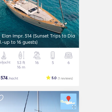
Elan Impr. 514 (Sunset Trips to Dia
sl.-up to 16 guests)
iljacht
53 ft
16
5
6
16 m
$
574
5.0
/nacht
(1
reviews
)