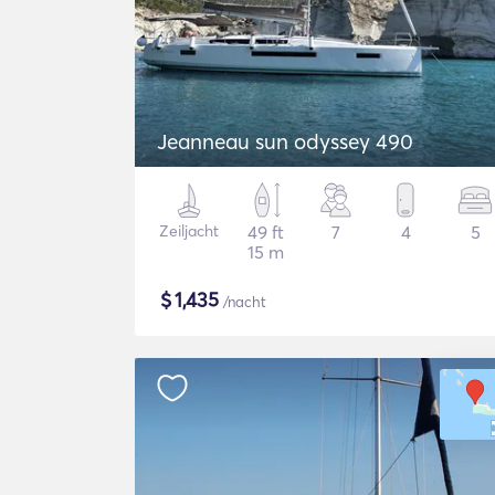
Jeanneau sun odyssey 490
Zeiljacht
49 ft
7
4
5
15 m
$
1,435
/nacht