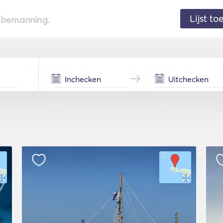
Lijst t
de bemanning.