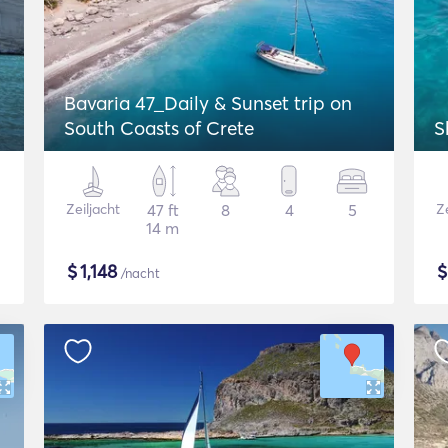
Bavaria 47_Daily & Sunset trip on
South Coasts of Crete
S
Zeiljacht
47 ft
8
4
5
Ze
14 m
$
1,148
/nacht