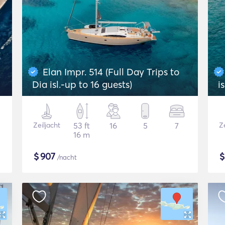
Elan Impr. 514 (Full Day Trips to
Dia isl.-up to 16 guests)
i
Zeiljacht
53 ft
16
5
7
Ze
16 m
$
907
/nacht