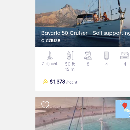
Bavaria 50 Cruiser - Sail supportin
a cause
Zeiljacht
50 ft
8
4
4
15 m
$
1,378
/nacht