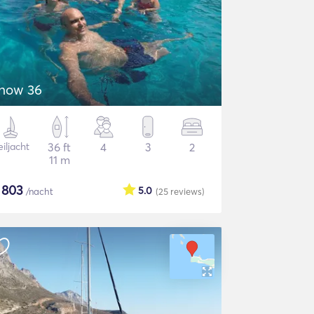
how 36
iljacht
36 ft
4
3
2
11 m
$
803
5.0
/nacht
(25
reviews
)