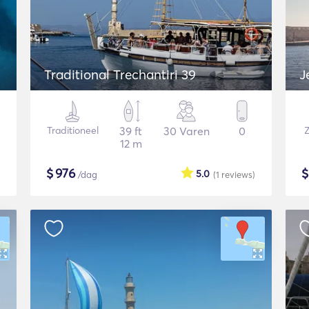
Traditional Trechantiri 39
J
Traditioneel
39 ft
30 Varen
0
Z
12 m
$
976
5.0
/dag
(1
reviews
)