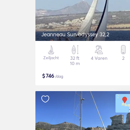
Jeanneau Sun odyssey 32,2
Zeiljacht
32 ft
4 Varen
2
10 m
$
746
/dag