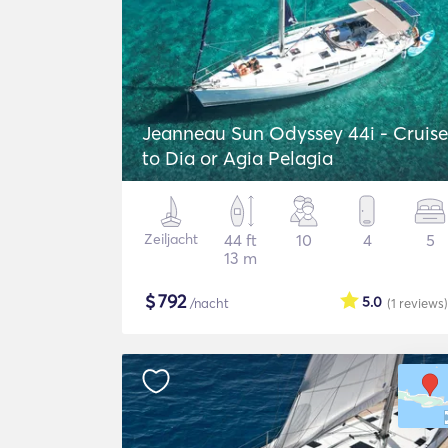
Jeanneau Sun Odyssey 44i - Cruise
to Dia or Agia Pelagia
Zeiljacht
44 ft
10
4
5
13 m
$
792
5.0
/nacht
(1
reviews
)