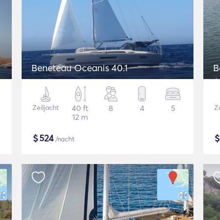
Beneteau Oceanis 40.1
B
Zeiljacht
40 ft
8
4
5
Ze
12 m
$
524
/nacht