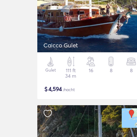
Caicco Gulet
Gulet
111 ft
16
8
8
34 m
$
4,594
/nacht