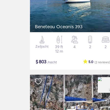
Beneteau Oceanis 393
Zeiljacht
39 ft
4
2
2
12 m
$
803
5.0
/nacht
(2
reviews
)