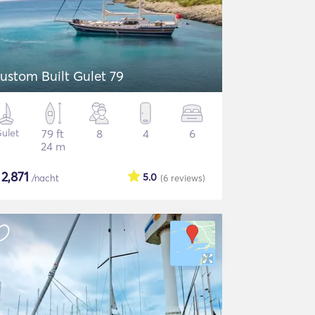
ustom Built Gulet 79
ulet
79 ft
8
4
6
24 m
$
2,871
5.0
/nacht
(6
reviews
)