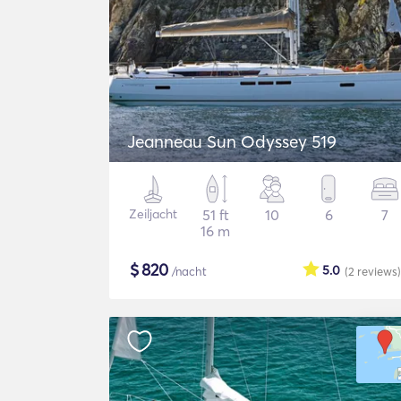
Jeanneau Sun Odyssey 519
Zeiljacht
51 ft
10
6
7
16 m
$
820
5.0
/nacht
(2
reviews
)