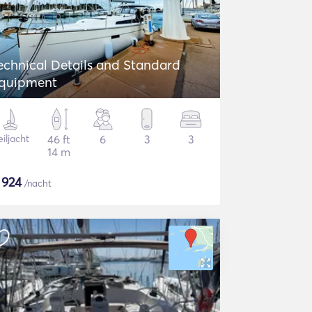
echnical Details and Standard
quipment
iljacht
46 ft
6
3
3
14 m
$
924
/nacht