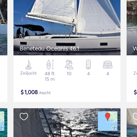
Beneteau Oceanis 46.1
W
Zeiljacht
48 ft
10
4
4
Ze
15 m
$
1,008
/nacht