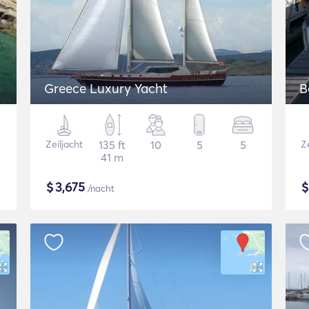
Greece Luxury Yacht
B
Zeiljacht
135 ft
10
5
5
Ze
41 m
$
3,675
/nacht