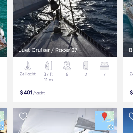
Juet Cruiser / Racer 37
B
Zeiljacht
37 ft
6
2
7
Ze
11 m
$
401
/nacht