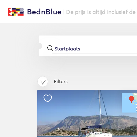
BednBlue
| De prijs is altijd inclusief 
Filters