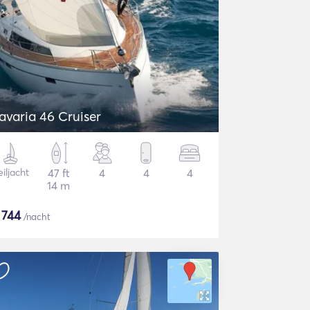
avaria 46 Cruiser
iljacht
47 ft
4
4
4
14 m
$
744
/nacht