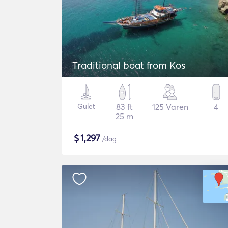
Traditional boat from Kos
Gulet
83 ft
125 Varen
4
25 m
$
1,297
/dag