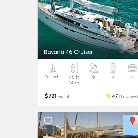
Bavaria 46 Cruiser
Zeiljacht
46 ft
9
4
4
14 m
$
721
4.7
/nacht
(1
reviews
)