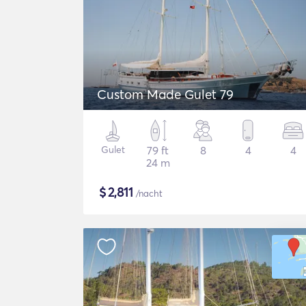
Custom Made Gulet 79
Gulet
79 ft
8
4
4
24 m
$
2,811
/nacht