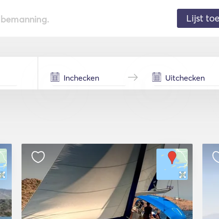
Lijst t
de bemanning.