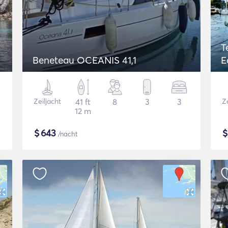
T
Beneteau OCEANIS 41,1
E
Zeiljacht
41 ft
8
3
3
Ze
12 m
$
643
/nacht