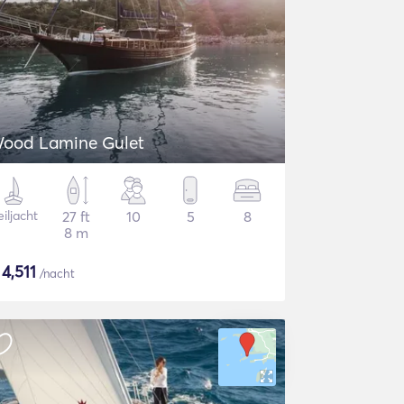
ood Lamine Gulet
iljacht
27 ft
10
5
8
8 m
$
4,511
/nacht