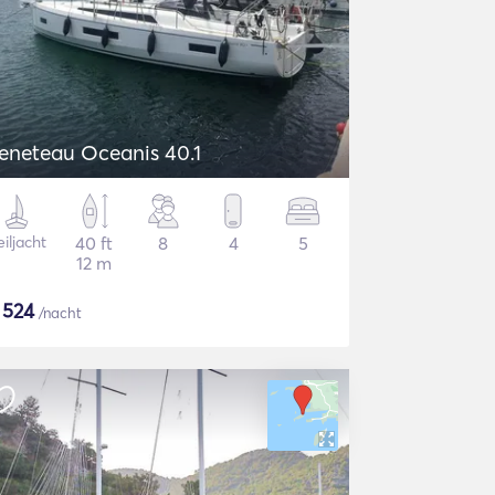
eneteau Oceanis 40.1
iljacht
40 ft
8
4
5
12 m
$
524
/nacht