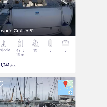
avaria Cruiser 51
iljacht
49 ft
10
5
5
15 m
$
1,241
/nacht