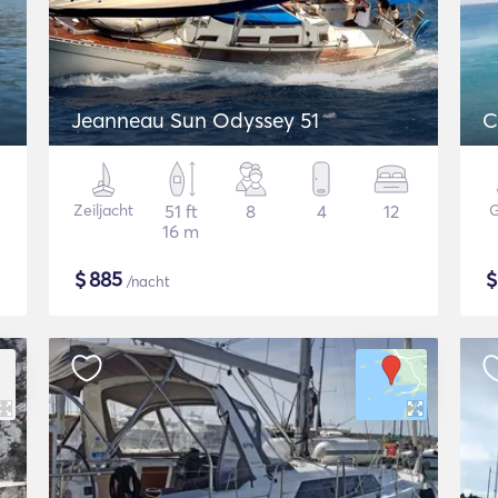
Jeanneau Sun Odyssey 51
C
Zeiljacht
51 ft
8
4
12
G
16 m
$
885
/nacht