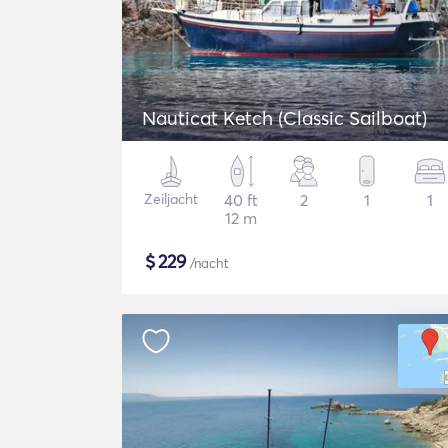
Nauticat Ketch (Classic Sailboat)
Zeiljacht
40 ft
2
1
1
12 m
$
229
/nacht