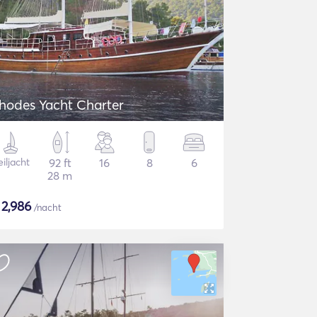
hodes Yacht Charter
iljacht
92 ft
16
8
6
28 m
$
2,986
/nacht