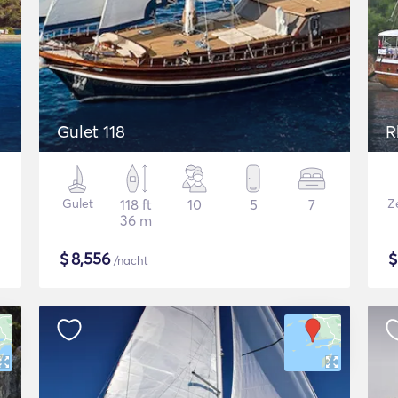
Gulet 118
R
Gulet
118 ft
10
5
7
Ze
36 m
$
8,556
/nacht