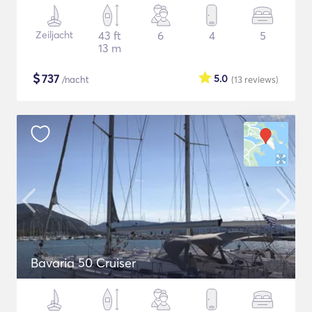
Zeiljacht
43 ft
6
4
5
13 m
$
737
5.0
/nacht
(13
reviews
)
Bavaria 50 Cruiser