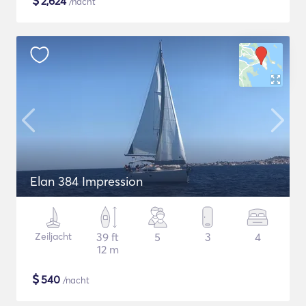
$
2,624
/nacht
Elan 384 Impression
Zeiljacht
39 ft
5
3
4
12 m
$
540
/nacht