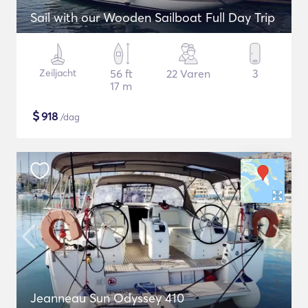
Sail with our Wooden Sailboat Full Day Trip
Zeiljacht
56 ft
22 Varen
3
17 m
$
918
/dag
Jeanneau Sun Odyssey 410