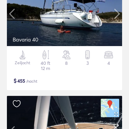
Bavaria 40
Zeiljacht
40 ft
8
3
4
12 m
$
455
/nacht