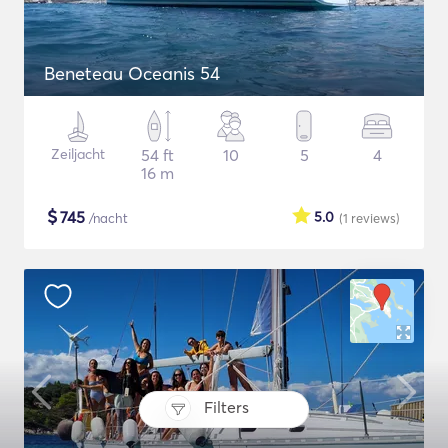
Beneteau Oceanis 54
Zeiljacht
54 ft
10
5
4
16 m
$
745
5.0
/nacht
(1
reviews
)
Filters