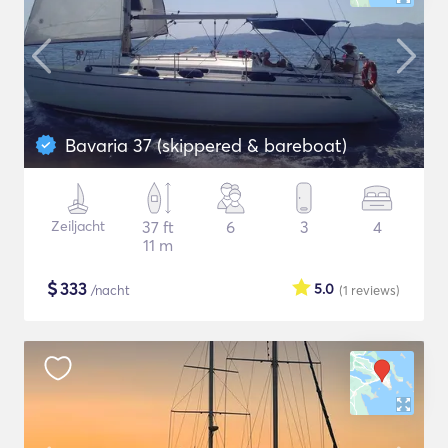
Bavaria 37 (skippered & bareboat)
Zeiljacht
37 ft
6
3
4
11 m
$
333
5.0
/nacht
(1
reviews
)