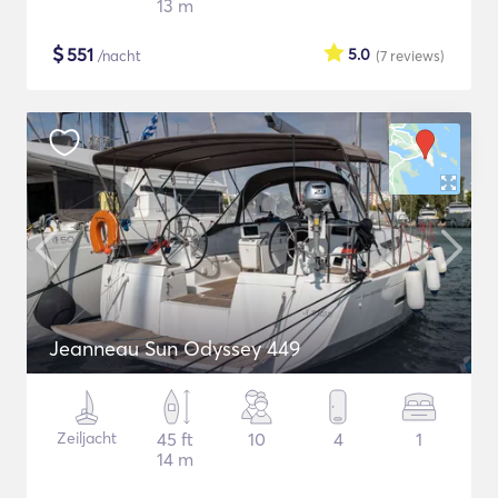
13 m
$
551
5.0
/nacht
(7
reviews
)
Jeanneau Sun Odyssey 449
Zeiljacht
45 ft
10
4
1
14 m