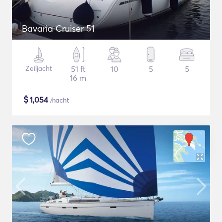
Bavaria Cruiser 51
Zeiljacht
51 ft
10
5
5
16 m
$
1,054
/nacht