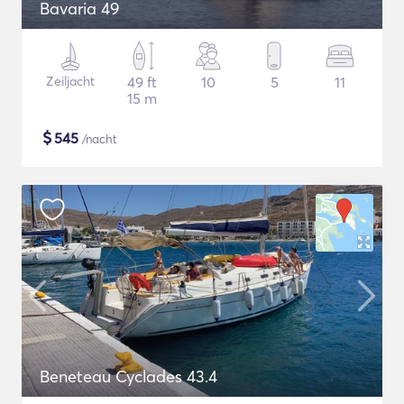
Bavaria 49
Zeiljacht
49 ft
10
5
11
15 m
$
545
/nacht
Beneteau Cyclades 43.4