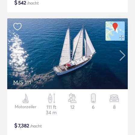
$
542
/nacht
M/S 111
Motorzeiler
111 ft
12
6
8
34 m
$
7,382
/nacht