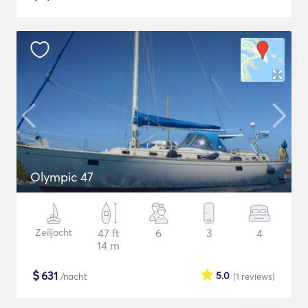
Olympic 47
Zeiljacht
47 ft
6
3
4
14 m
$
631
5.0
/nacht
(1
reviews
)