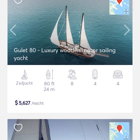
Gulet 80 - Luxury wooden motor sailing
yacht
Zeiljacht
80 ft
8
4
4
24 m
$
5,627
/nacht