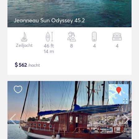
Jeanneau Sun Odyssey 45.2
Zeiljacht
46 ft
8
4
4
14 m
$
562
/nacht