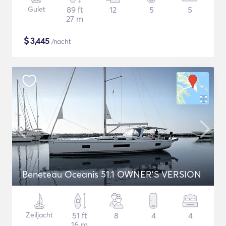
Gulet
89 ft
12
5
5
27 m
$
3,445
/nacht
Beneteau Oceanis 51.1 OWNER'S VERSION
Zeiljacht
51 ft
8
4
4
16 m