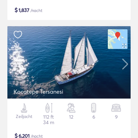
$
1,837
/nacht
Kocatepe Tersanesi
Zeiljacht
112 ft
12
6
9
34 m
$
6,201
/nacht