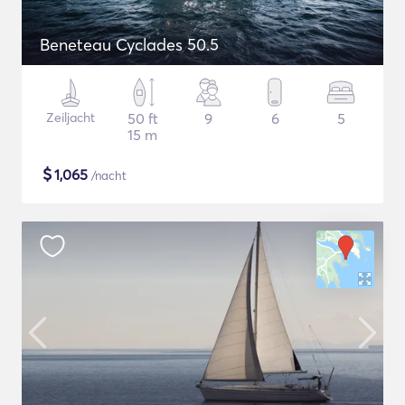
Beneteau Cyclades 50.5
Zeiljacht
50 ft
9
6
5
15 m
$
1,065
/nacht