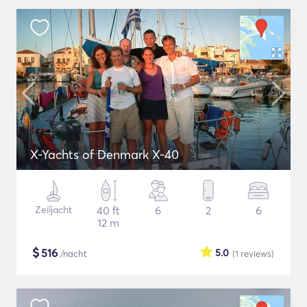
X-Yachts of Denmark X-40
Zeiljacht
40 ft
6
2
6
12 m
$
516
5.0
/nacht
(1
reviews
)