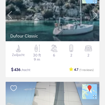
Dufour Classic
Zeiljacht
30 ft
6
2
2
9 m
$
436
4.7
/nacht
(1
reviews
)