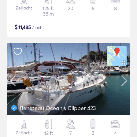
Zeiljacht
125 ft
20
8
8
38 m
$
11,485
/nacht
Beneteau Oceanis Clipper 423
Zeiljacht
42 ft
7
3
4