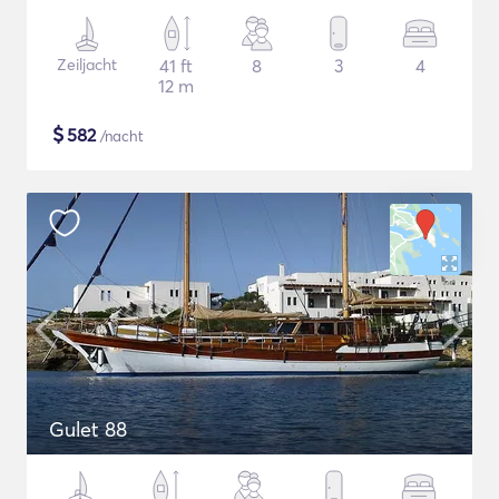
Zeiljacht
41 ft
8
3
4
12 m
$
582
/nacht
Gulet 88