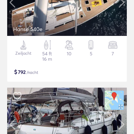
Hanse 540e
Zeiljacht
54 ft
10
5
7
16 m
$
792
/nacht