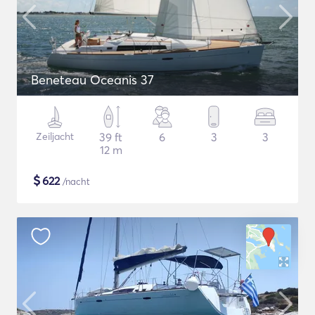
Beneteau Oceanis 37
Zeiljacht
39 ft
6
3
3
12 m
$
622
/nacht