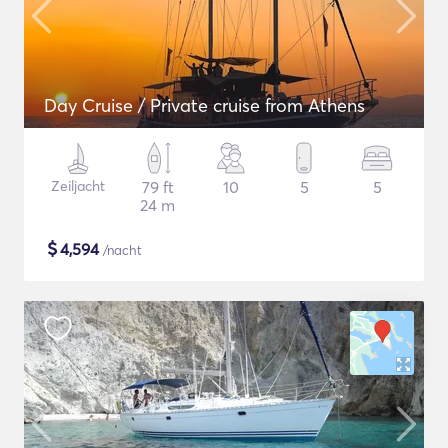
Day Cruise / Private cruise from Athens
Zeiljacht
79 ft
10
5
5
24 m
$
4,594
/nacht