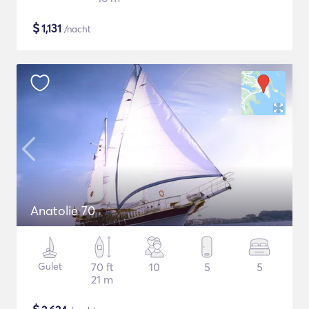
$
1,131
/nacht
Anatolie 70
Gulet
70 ft
10
5
5
21 m