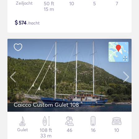
Zeiljacht
50 ft
10
5
7
15 m
$
574
/nacht
Caicco Custom Gulet 108
Gulet
108 ft
46
16
10
33 m