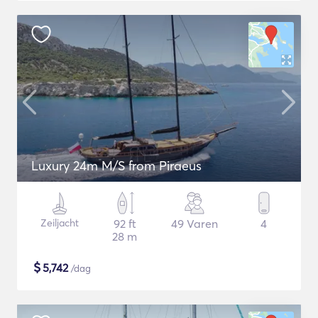
Luxury 24m M/S from Piraeus
Zeiljacht
92 ft
49 Varen
4
28 m
$
5,742
/dag