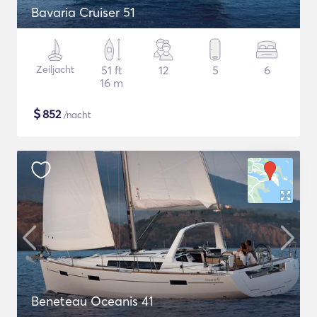
Bavaria Cruiser 51
Zeiljacht
51 ft
12
5
6
16 m
$
852
/nacht
Beneteau Oceanis 41