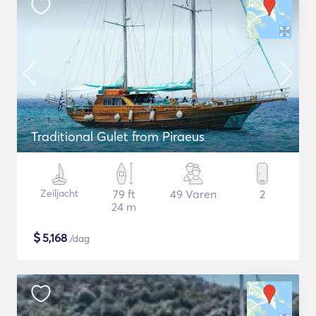
Traditional Gulet from Piraeus
Zeiljacht
79 ft
49 Varen
2
24 m
$
5,168
/dag