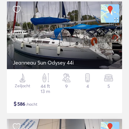
Jeanneau Sun Odysey 44i
Zeiljacht
44 ft
9
4
5
13 m
$
586
/nacht