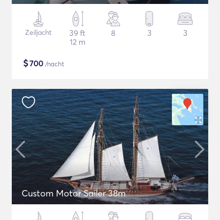
Zeiljacht
39 ft
8
3
3
12 m
$
700
/nacht
Custom Motor Sailer 38m