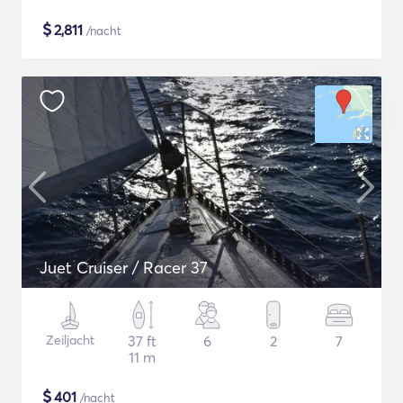
$
2,811
/nacht
Juet Cruiser / Racer 37
Zeiljacht
37 ft
6
2
7
11 m
$
401
/nacht