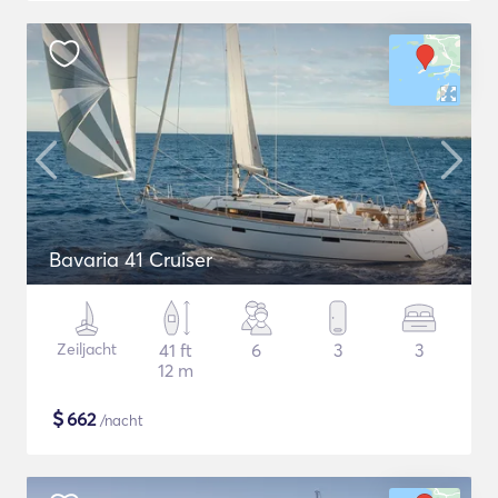
Bavaria 41 Cruiser
Zeiljacht
41 ft
6
3
3
12 m
$
662
/nacht