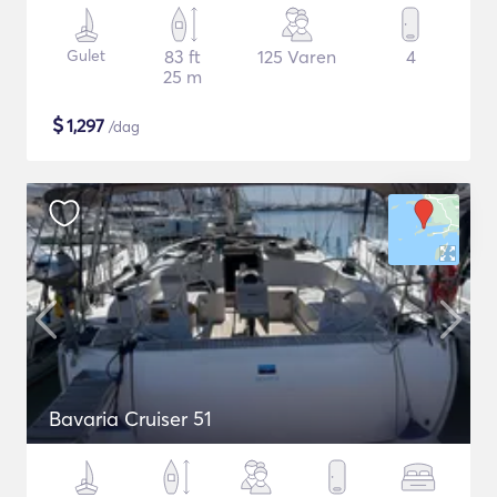
Gulet
83 ft
125 Varen
4
25 m
$
1,297
/dag
Bavaria Cruiser 51