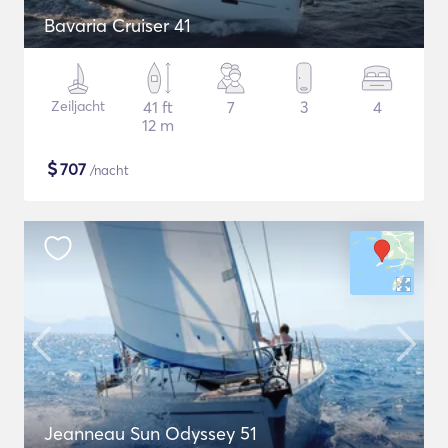
Bavaria Cruiser 41
Zeiljacht
41 ft
7
3
4
12 m
$
707
/nacht
Jeanneau Sun Odyssey 51