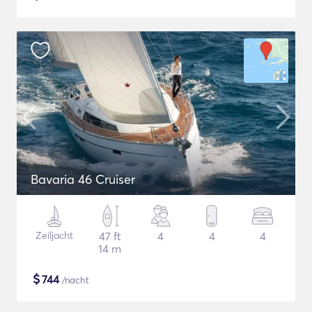
Bavaria 46 Cruiser
Zeiljacht
47 ft
4
4
4
14 m
$
744
/nacht