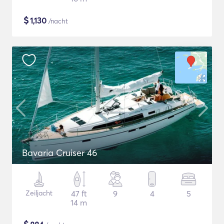
$
1,130
/nacht
Bavaria Cruiser 46
Zeiljacht
47 ft
9
4
5
14 m