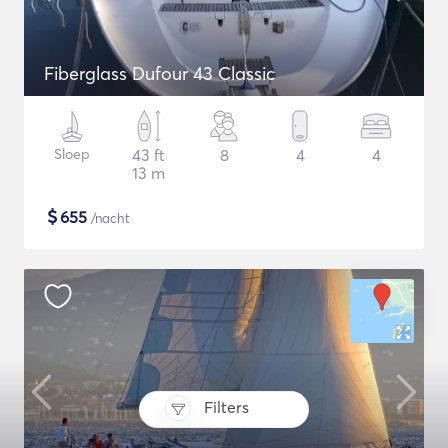
Fiberglass Dufour 43 Classic
Sloep
43 ft
8
4
4
13 m
$
655
/nacht
Filters