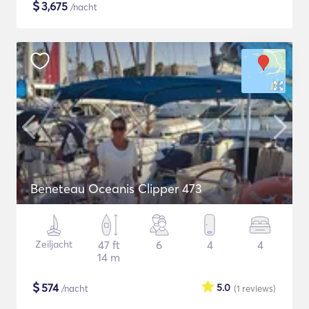
$
3,675
/nacht
Beneteau Oceanis Clipper 473
Zeiljacht
47 ft
6
4
4
14 m
$
574
5.0
/nacht
(1
reviews
)