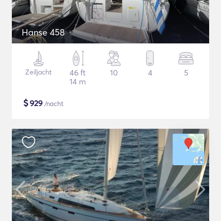
Hanse 458
Zeiljacht
46 ft
10
4
5
14 m
$
929
/nacht