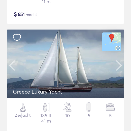
11 m
$
651
/nacht
Greece Luxury Yacht
Zeiljacht
135 ft
10
5
5
41 m