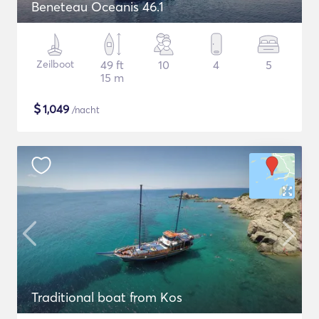
Beneteau Oceanis 46.1
Zeilboot
49 ft
10
4
5
15 m
$
1,049
/nacht
Traditional boat from Kos