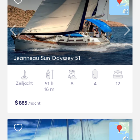
Jeanneau Sun Odyssey 51
Zeiljacht
51 ft
8
4
12
16 m
$
885
/nacht