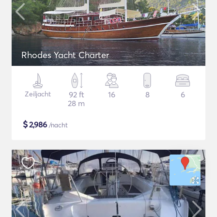
Rhodes Yacht Charter
Zeiljacht
92 ft
16
8
6
28 m
$
2,986
/nacht