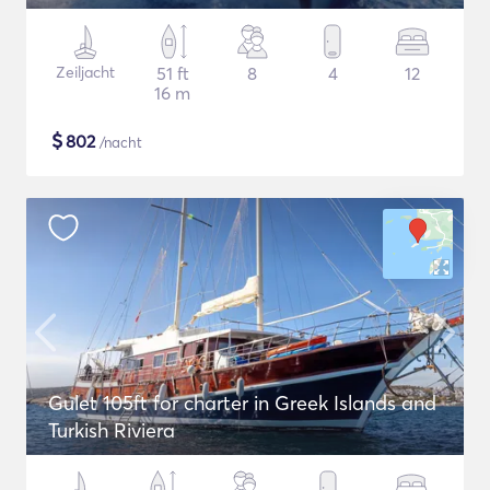
Zeiljacht
51 ft
8
4
12
16 m
$
802
/nacht
Gulet 105ft for charter in Greek Islands and
Turkish Riviera