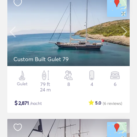
Custom Built Gulet 79
Gulet
79 ft
8
4
6
24 m
$
2,871
5.0
/nacht
(6
reviews
)