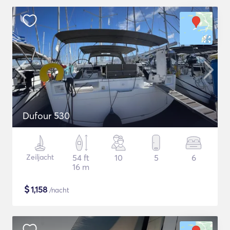
Dufour 530
Zeiljacht
54 ft
10
5
6
16 m
$
1,158
/nacht