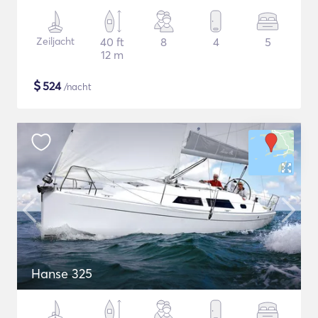
Zeiljacht
40 ft
8
4
5
12 m
$
524
/nacht
Hanse 325