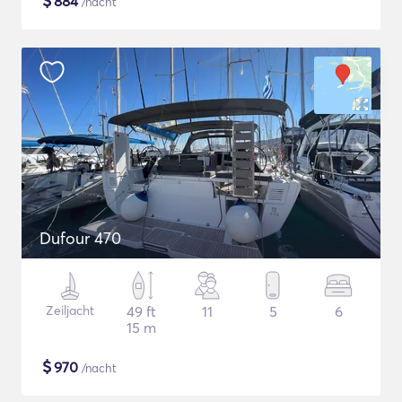
$
884
/nacht
Dufour 470
Zeiljacht
49 ft
11
5
6
15 m
$
970
/nacht