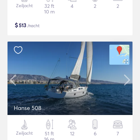
Zeiljacht
32 ft
4
2
2
10 m
$
513
/nacht
Hanse 508
Zeiljacht
51 ft
12
6
7
16 m