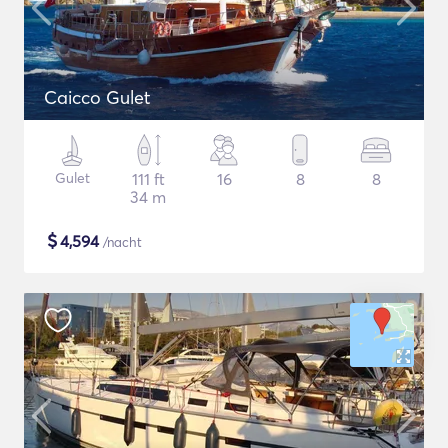
Caicco Gulet
Gulet
111 ft
16
8
8
34 m
$
4,594
/nacht