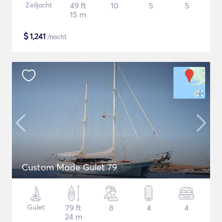
Zeiljacht
49 ft
10
5
5
15 m
$
1,241
/nacht
Custom Made Gulet 79
Gulet
79 ft
8
4
4
24 m