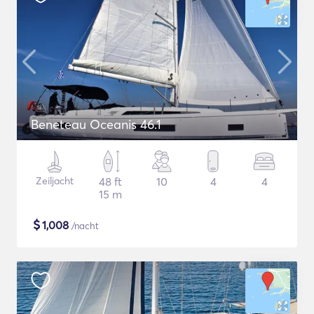
Beneteau Oceanis 46.1
Zeiljacht
48 ft
10
4
4
15 m
$
1,008
/nacht