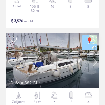
Gulet
105 ft
16
8
8
32 m
$
3,570
/nacht
Dufour 382 GL
Zeiljacht
37 ft
7
3
4