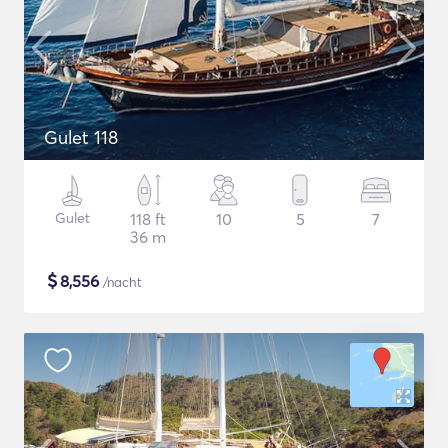
Gulet 118
Gulet
118 ft
10
5
7
36 m
$
8,556
/nacht