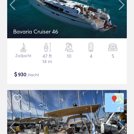
Bavaria Cruiser 46
Zeiljacht
47 ft
10
4
5
14 m
$
930
/nacht