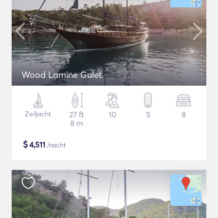
Wood Lamine Gulet
Zeiljacht
27 ft
10
5
8
8 m
$
4,511
/nacht