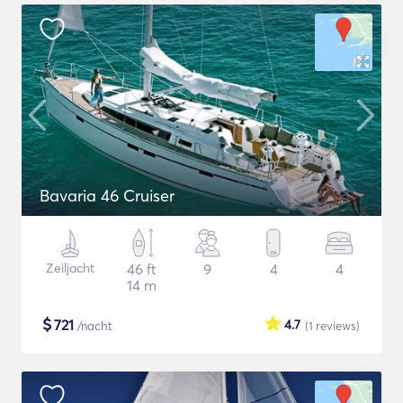
Bavaria 46 Cruiser
Zeiljacht
46 ft
9
4
4
14 m
$
721
4.7
/nacht
(1
reviews
)