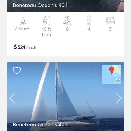
Beneteau Oceanis 40.1
Zeiljacht
40 ft
8
4
5
12 m
$
524
/nacht
Beneteau Oceanis 40.1