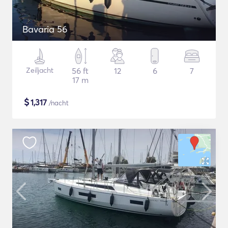
Bavaria 56
Zeiljacht
56 ft
12
6
7
17 m
$
1,317
/nacht