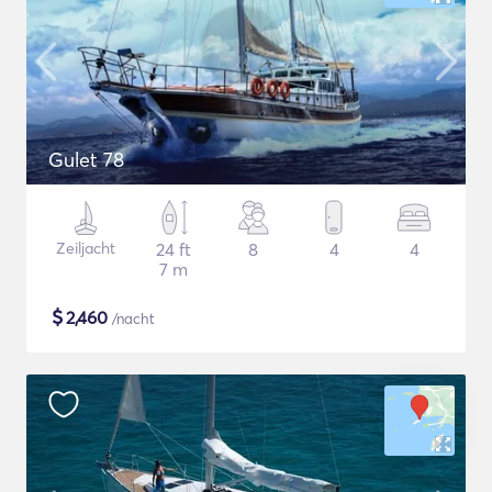
Gulet 78
Zeiljacht
24 ft
8
4
4
7 m
$
2,460
/nacht