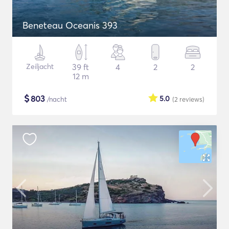
Beneteau Oceanis 393
Zeiljacht
39 ft
4
2
2
12 m
$
803
5.0
/nacht
(2
reviews
)