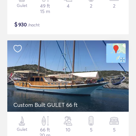
Gulet
49 ft
4
2
2
15 m
$
930
/nacht
Custom Built GULET 66 ft
Gulet
66 ft
10
5
5
20 m