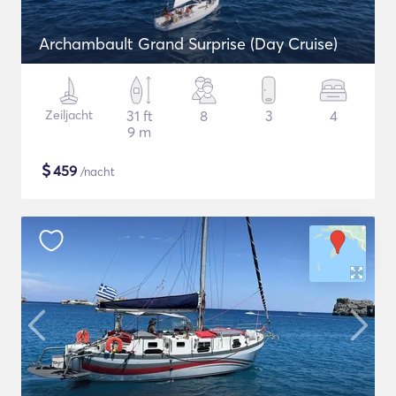
Archambault Grand Surprise (Day Cruise)
Zeiljacht
31 ft
8
3
4
9 m
$
459
/nacht