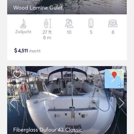
Wood Lamine Gulet
Zeiljacht
27 ft
10
5
8
8 m
$
4,511
/nacht
Fiberglass Dufour 43 Classic