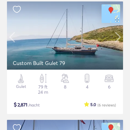
Custom Built Gulet 79
Gulet
79 ft
8
4
6
24 m
$
2,871
5.0
/nacht
(6
reviews
)