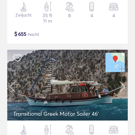
Zeiljacht
35 ft
8
4
4
11 m
$
655
/nacht
Transitional Greek Motor Sailer 46'