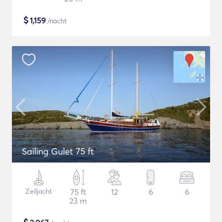
$
1,159
/nacht
Sailing Gulet 75 ft
Zeiljacht
75 ft
12
6
6
23 m