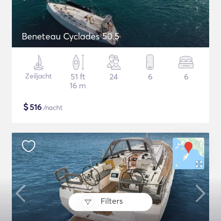
Beneteau Cyclades 50.5
Zeiljacht
51 ft
24
6
6
16 m
$
516
/nacht
Filters