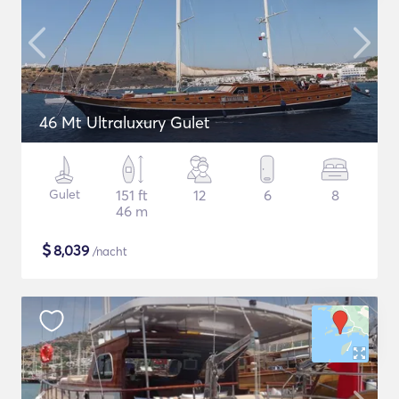
46 Mt Ultraluxury Gulet
Gulet
151 ft
12
6
8
46 m
$
8,039
/nacht