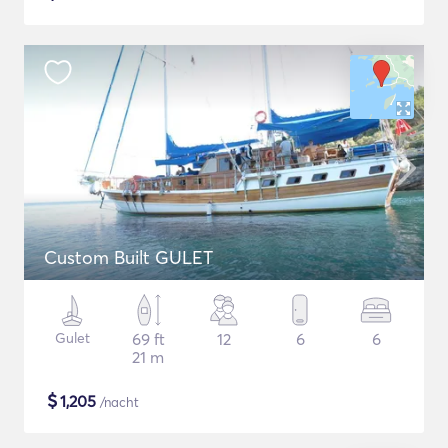
Custom Built GULET
Gulet
69 ft
12
6
6
21 m
$
1,205
/nacht