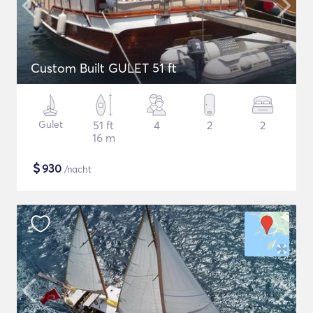
Custom Built GULET 51 ft
Gulet
51 ft
4
2
2
16 m
$
930
/nacht