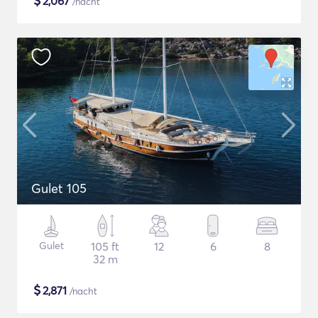
$
2,067
/nacht
Gulet 105
Gulet
105 ft
12
6
8
32 m
$
2,871
/nacht