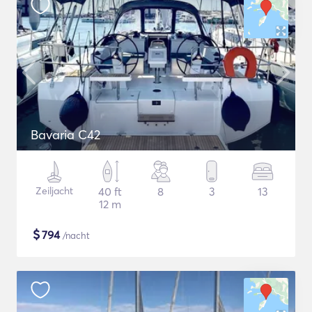
Bavaria C42
Zeiljacht
40 ft
8
3
13
12 m
$
794
/nacht