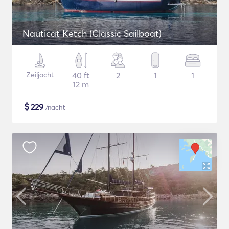
Nauticat Ketch (Classic Sailboat)
Zeiljacht
40 ft
2
1
1
12 m
$
229
/nacht