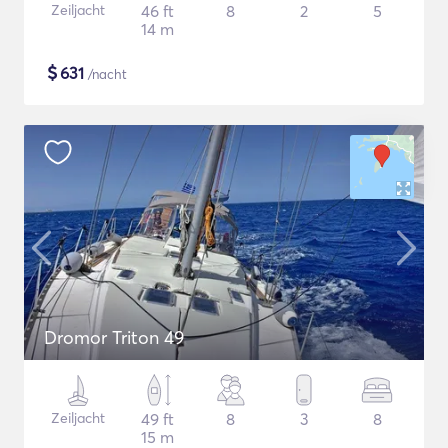
Zeiljacht
46 ft
8
2
5
14 m
$
631
/nacht
Dromor Triton 49
Zeiljacht
49 ft
8
3
8
15 m