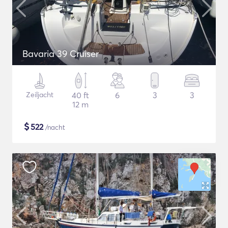
Bavaria 39 Cruiser
Zeiljacht
40 ft
6
3
3
12 m
$
522
/nacht