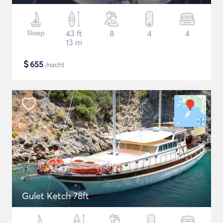
Sloep
43 ft
8
4
4
13 m
$
655
/nacht
Gulet Ketch 78ft