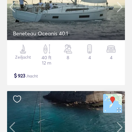
Beneteau Oceanis 40.1
Zeiljacht
40 ft
8
4
4
12 m
$
923
/nacht