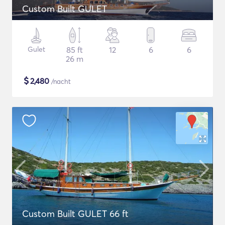
Custom Built GULET
Gulet
85 ft
12
6
6
26 m
$
2,480
/nacht
Custom Built GULET 66 ft