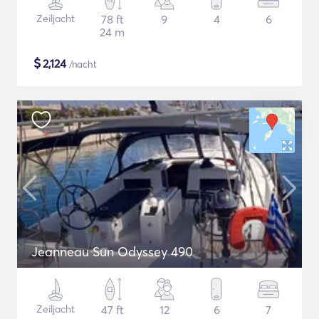
Zeiljacht
78 ft
9
4
6
24 m
$
2,124
/nacht
Jeanneau Sun Odyssey 490
Zeiljacht
47 ft
12
6
7