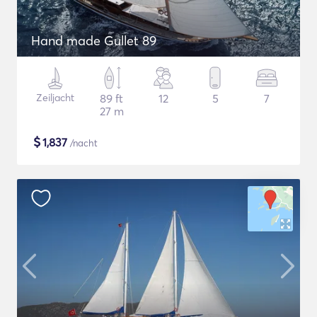
Hand made Gullet 89
Zeiljacht
89 ft
12
5
7
27 m
$
1,837
/nacht