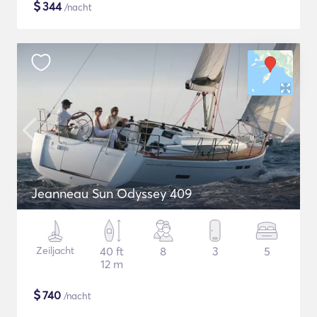
$
344
/nacht
Jeanneau Sun Odyssey 409
Zeiljacht
40 ft
8
3
5
12 m
$
740
/nacht