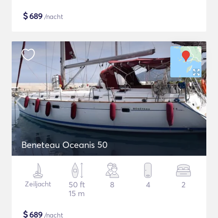
$
689
/nacht
Beneteau Oceanis 50
Zeiljacht
50 ft
8
4
2
15 m
$
689
/nacht