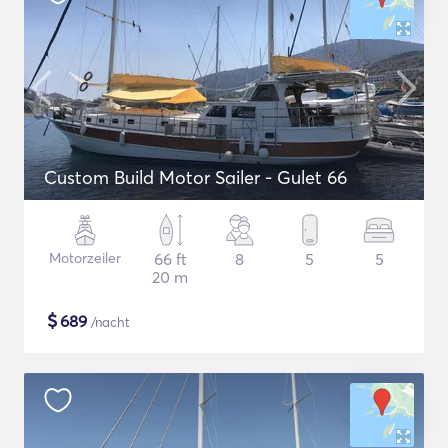
Custom Build Motor Sailer - Gulet 66
Motorzeiler
66 ft
8
5
5
20 m
$
689
/nacht