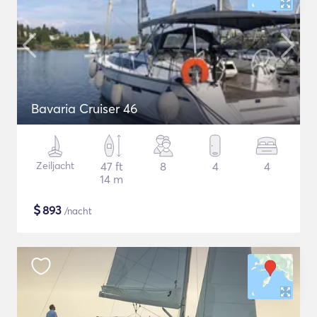
Bavaria Cruiser 46
Zeiljacht
47 ft
8
4
4
14 m
$
893
/nacht