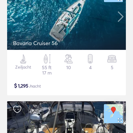
Bavaria Cruiser 56
Zeiljacht
55 ft
10
4
5
17 m
$
1,295
/nacht