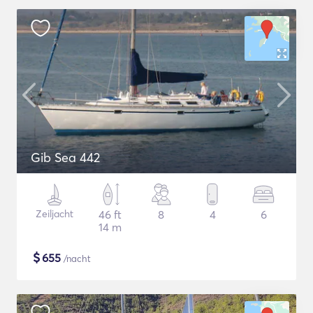
Gib Sea 442
Zeiljacht
46 ft
8
4
6
14 m
$
655
/nacht