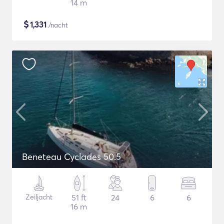
14 m
$
1,331
/nacht
Beneteau Cyclades 50.5
Zeiljacht
51 ft
24
6
6
16 m