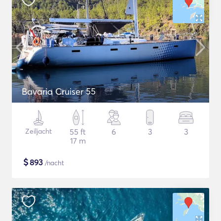
Bavaria Cruiser 55
Zeiljacht
55 ft
6
3
3
17 m
$
893
/nacht