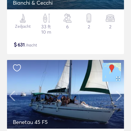
Bianchi & Cecchi
Zeiljacht
33 ft
6
2
2
10 m
$
631
/nacht
Benetau 45 F5