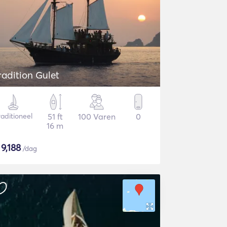
radition Gulet
raditioneel
51 ft
100 Varen
0
16 m
$
9,188
/dag