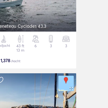
eneteau Cyclades 43.3
iljacht
43 ft
6
3
3
13 m
$
1,378
/nacht