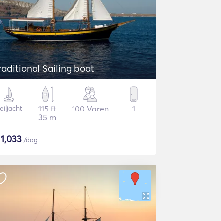
raditional Sailing boat
eiljacht
115 ft
100 Varen
1
35 m
$
1,033
/dag