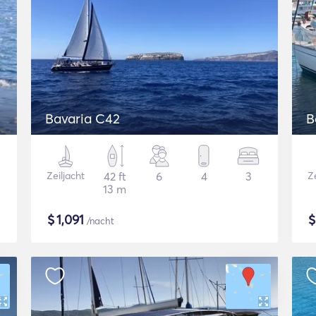
Bavaria C42
B
Zeiljacht
42 ft
6
4
3
Ze
13 m
$
1,091
/nacht