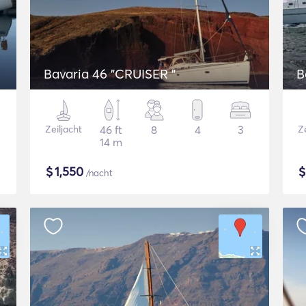
Bavaria 46 "CRUISER "
B
Zeiljacht
46 ft
8
4
3
Ze
14 m
$
1,550
/nacht