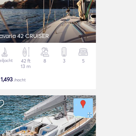
avaria 42 CRUISER
iljacht
42 ft
8
3
5
13 m
$
1,493
/nacht