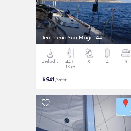
Jeanneau Sun Magic 44
Zeiljacht
44 ft
8
4
5
13 m
$
941
/nacht