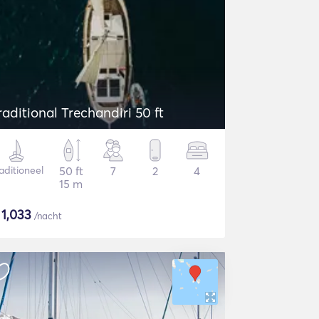
raditional Trechandiri 50 ft
aditioneel
50 ft
7
2
4
15 m
$
1,033
/nacht