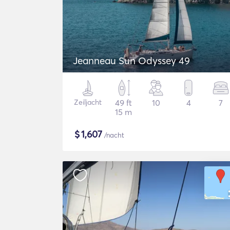
Jeanneau Sun Odyssey 49
Zeiljacht
49 ft
10
4
7
15 m
$
1,607
/nacht