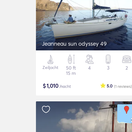
Jeanneau sun odyssey 49
Zeiljacht
50 ft
4
3
2
15 m
$
1,010
5.0
/nacht
(1
reviews
)