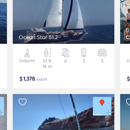
B
Ocean Star 51.2
C
Zeiljacht
51 ft
4
3
3
Ze
16 m
$
1,378
/nacht