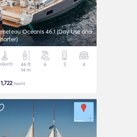
eneteau Oceanis 46.1 (Day Use and
harter)
iljacht
46 ft
6
3
4
14 m
$
1,722
/nacht