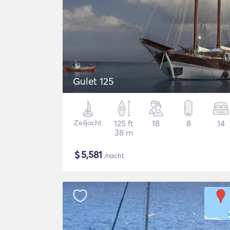
Gulet 125
Zeiljacht
125 ft
18
8
14
38 m
$
5,581
/nacht