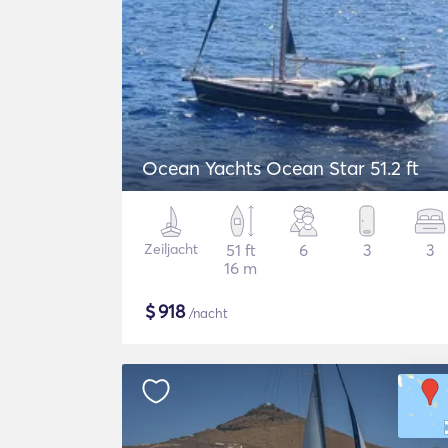
Ocean Yachts Ocean Star 51.2 ft
Zeiljacht
51 ft
6
3
3
16 m
$
918
/nacht