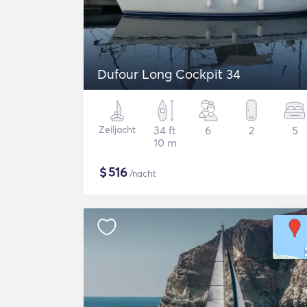
Dufour Long Cockpit 34
Zeiljacht
34 ft
6
2
5
10 m
$
516
/nacht