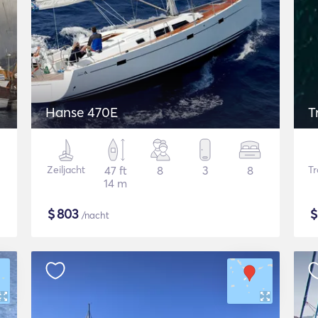
Hanse 470E
T
Zeiljacht
47 ft
8
3
8
Tr
14 m
$
803
/nacht