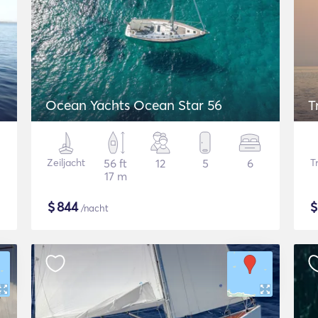
Ocean Yachts Ocean Star 56
T
Zeiljacht
56 ft
12
5
6
T
17 m
$
844
/nacht