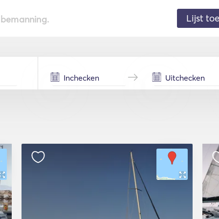
Lijst t
de bemanning.