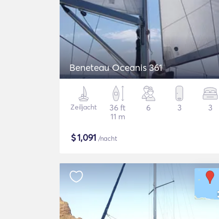
Beneteau Oceanis 361
Zeiljacht
36 ft
6
3
3
11 m
$
1,091
/nacht