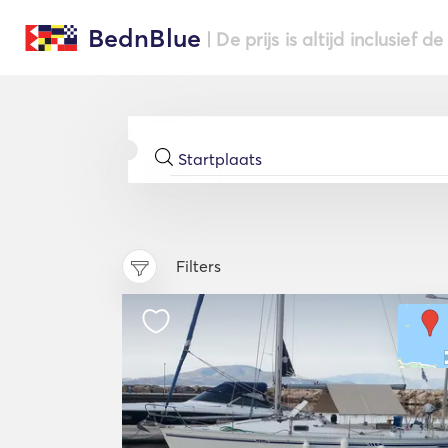
BednBlue
| De prijs is altijd inclusief 
Filters