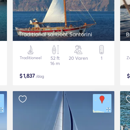
Traditional sailboat Santorini
B
Traditioneel
52 ft
20 Varen
1
Ze
16 m
$
1,837
/dag