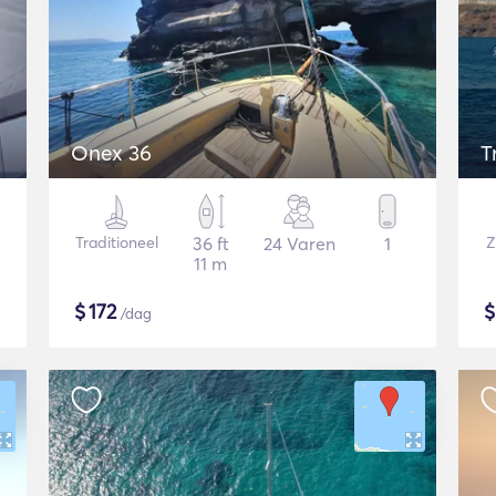
Onex 36
T
Traditioneel
36 ft
24 Varen
1
Z
11 m
$
172
/dag