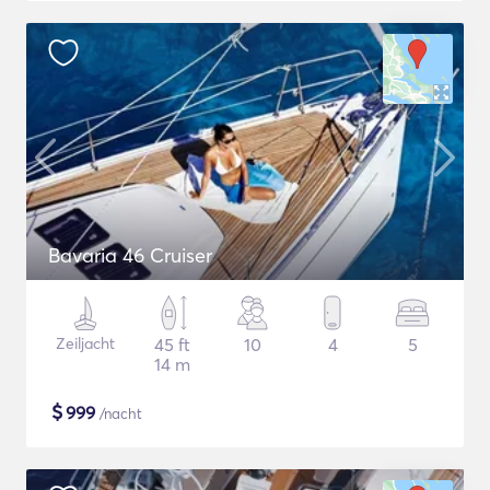
Bavaria 46 Cruiser
Zeiljacht
45 ft
10
4
5
14 m
$
999
/nacht