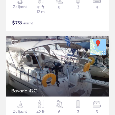
Zeiljacht
41 ft
8
3
4
12 m
$
759
/nacht
Bavaria 42C
Zeiljacht
42 ft
6
3
3