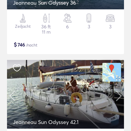
Jeanneau Sun Odyssey 36
Zeiljacht
36 ft
6
3
3
11 m
$
746
/nacht
Jeanneau Sun Odyssey 42.1