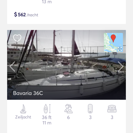
13 m
$
562
/nacht
Bavaria 36C
Zeiljacht
36 ft
6
3
3
11 m