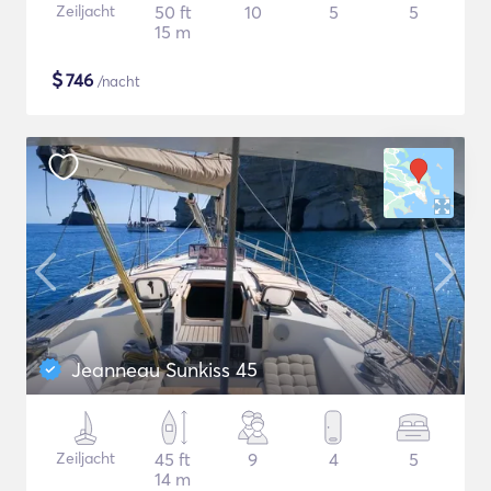
Zeiljacht
50 ft
10
5
5
15 m
$
746
/nacht
Jeanneau Sunkiss 45
Zeiljacht
45 ft
9
4
5
14 m