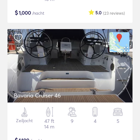
$
1,000
5.0
/nacht
(23
reviews
)
Bavaria Cruiser 46
Zeiljacht
47 ft
9
4
5
14 m