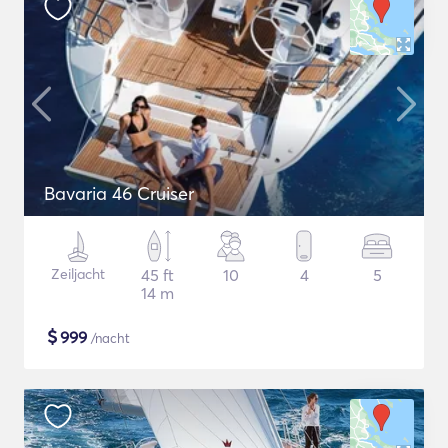
Bavaria 46 Cruiser
Zeiljacht
45 ft
10
4
5
14 m
$
999
/nacht