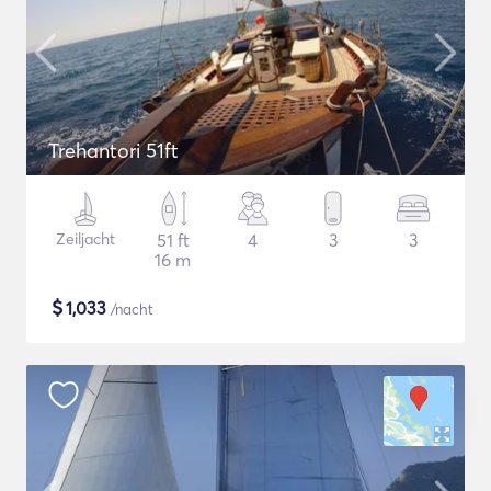
Trehantori 51ft
Zeiljacht
51 ft
4
3
3
16 m
$
1,033
/nacht