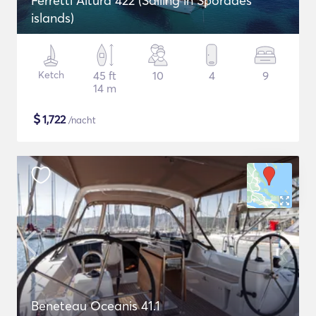
Ferretti Altura 422 (Sailing in Sporades
islands)
Ketch
45 ft
10
4
9
14 m
$
1,722
/nacht
Beneteau Oceanis 41.1