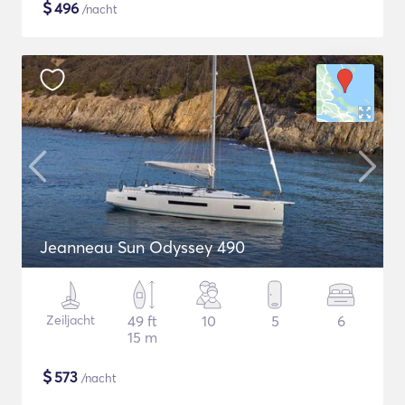
$
496
/nacht
Jeanneau Sun Odyssey 490
Zeiljacht
49 ft
10
5
6
15 m
$
573
/nacht