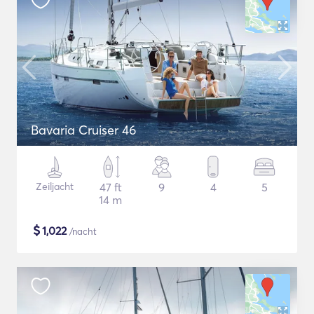
Bavaria Cruiser 46
Zeiljacht
47 ft
9
4
5
14 m
$
1,022
/nacht