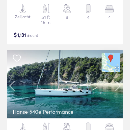
Zeiljacht
51 ft
8
4
4
16 m
$
1,131
/nacht
Hanse 540e Performance