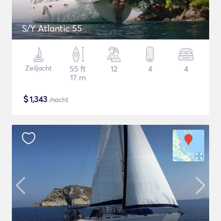
S/Y Atlantic 55
Zeiljacht
55 ft
12
4
4
17 m
$
1,343
/nacht