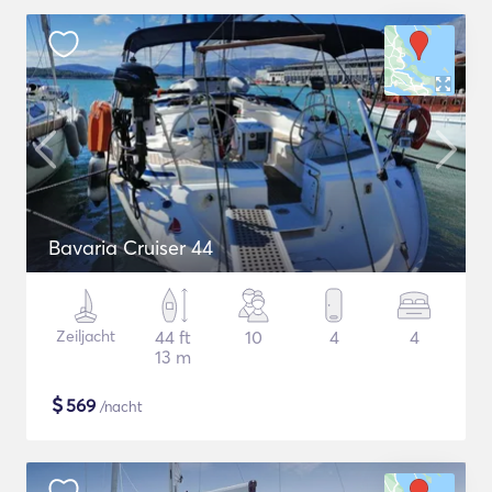
Bavaria Cruiser 44
Zeiljacht
44 ft
10
4
4
13 m
$
569
/nacht