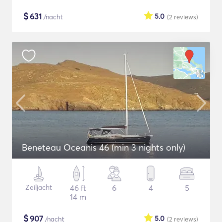
$
631
5.0
/nacht
(2
reviews
)
Beneteau Oceanis 46 (min 3 nights only)
Zeiljacht
46 ft
6
4
5
14 m
$
907
5.0
/nacht
(2
reviews
)