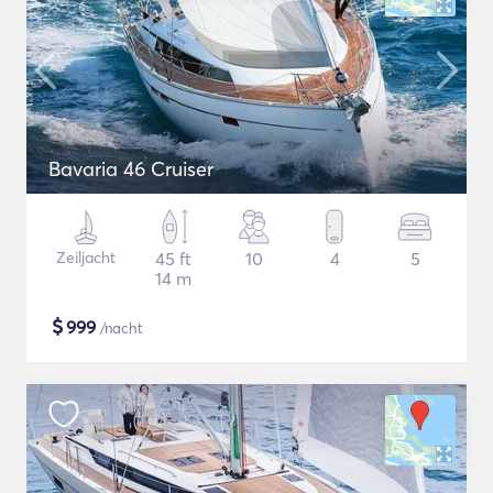
Bavaria 46 Cruiser
Zeiljacht
45 ft
10
4
5
14 m
$
999
/nacht