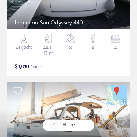
Jeanneau Sun Odyssey 440
Zeiljacht
44 ft
8
4
4
13 m
$
1,010
/nacht
Filters