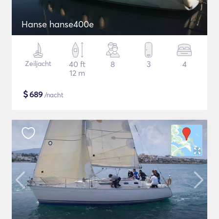
Hanse hanse400e
Zeiljacht
40 ft
8
3
4
12 m
$
689
/nacht