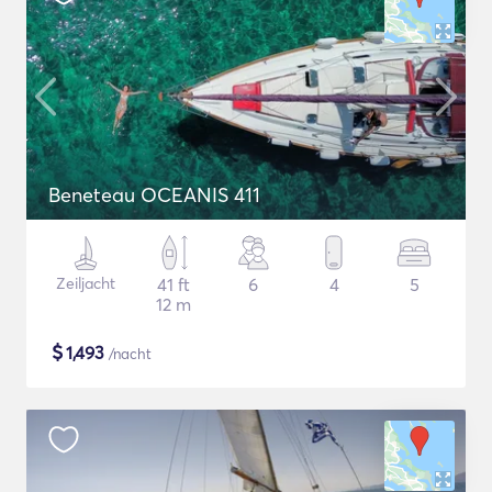
Beneteau OCEANIS 411
Zeiljacht
41 ft
6
4
5
12 m
$
1,493
/nacht