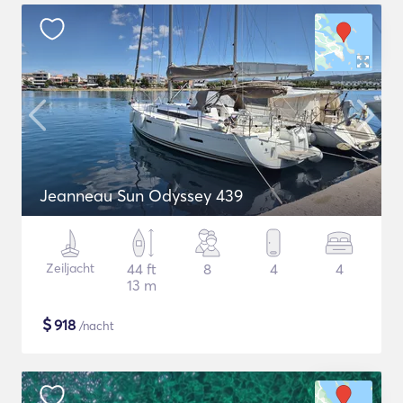
Jeanneau Sun Odyssey 439
Zeiljacht
44 ft
8
4
4
13 m
$
918
/nacht