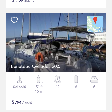
$
1,109
/nacht
Beneteau Cyclades 50.5
Zeiljacht
51 ft
12
6
6
16 m
$
794
/nacht