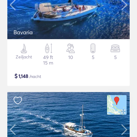
Bavaria
Zeiljacht
49 ft
10
5
5
15 m
$
1,148
/nacht