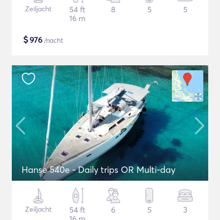
Zeiljacht
54 ft
8
5
5
16 m
$
976
/nacht
Hanse 540e - Daily trips OR Multi-day
Zeiljacht
54 ft
6
5
3
16 m