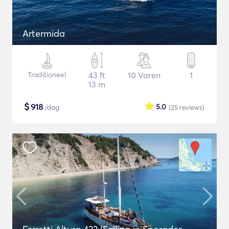
Artermida
Traditioneel
43 ft
10 Varen
1
13 m
$
918
5.0
/dag
(25
reviews
)