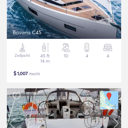
Bavaria C45
Zeiljacht
45 ft
10
4
4
14 m
$
1,007
/nacht