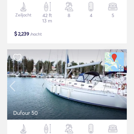
Zeiljacht
42 ft
8
4
5
13 m
$
2,239
/nacht
Dufour 50