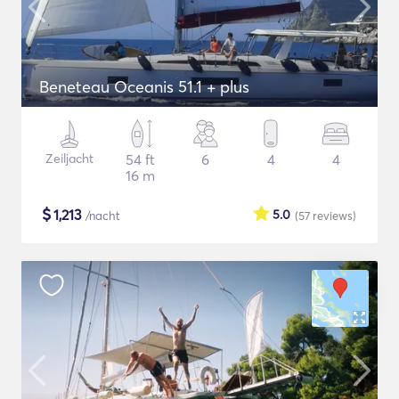
Beneteau Oceanis 51.1 + plus
Zeiljacht
54 ft
6
4
4
16 m
$
1,213
5.0
/nacht
(57
reviews
)