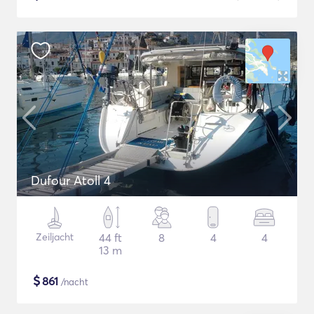
Dufour Atoll 4
Zeiljacht
44 ft
8
4
4
13 m
$
861
/nacht