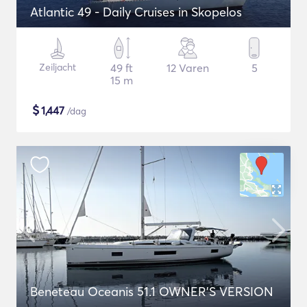
Atlantic 49 - Daily Cruises in Skopelos
Zeiljacht
49 ft
12 Varen
5
15 m
$
1,447
/dag
Beneteau Oceanis 51.1 OWNER'S VERSION