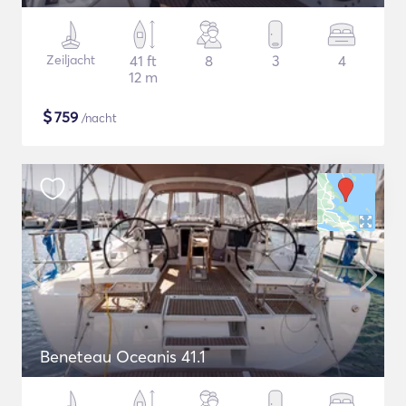
Zeiljacht
41 ft
8
3
4
12 m
$
759
/nacht
Beneteau Oceanis 41.1