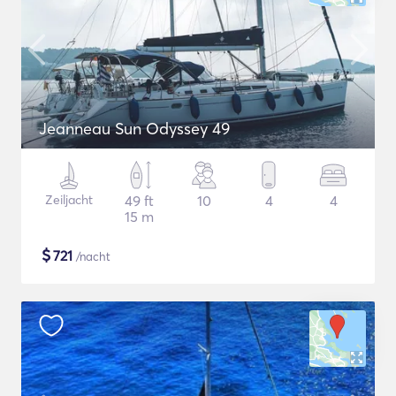
Jeanneau Sun Odyssey 49
Zeiljacht
49 ft
10
4
4
15 m
$
721
/nacht