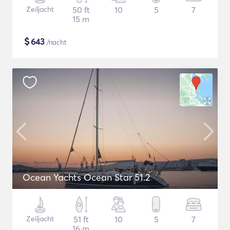
Zeiljacht
50 ft
10
5
7
15 m
$
643
/nacht
Ocean Yachts Ocean Star 51.2
Zeiljacht
51 ft
10
5
7
16 m