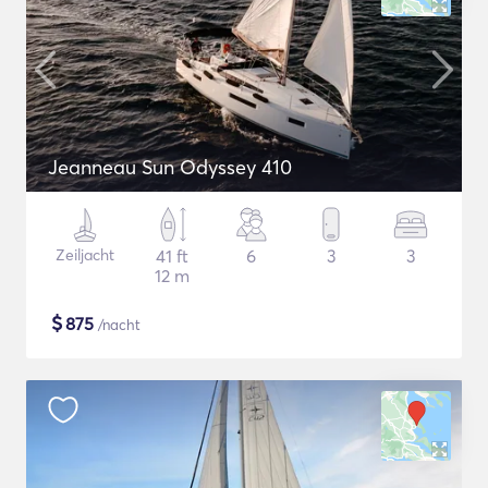
Jeanneau Sun Odyssey 410
Zeiljacht
41 ft
6
3
3
12 m
$
875
/nacht