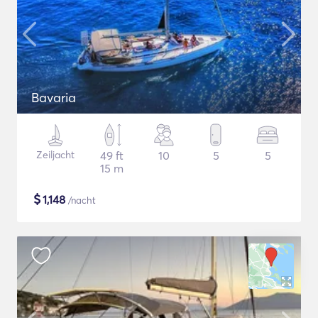
Bavaria
Zeiljacht
49 ft
10
5
5
15 m
$
1,148
/nacht