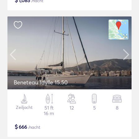
$
1,085
/nacht
Beneteau Idylle 15.50
Zeiljacht
51 ft
12
5
8
16 m
$
666
/nacht