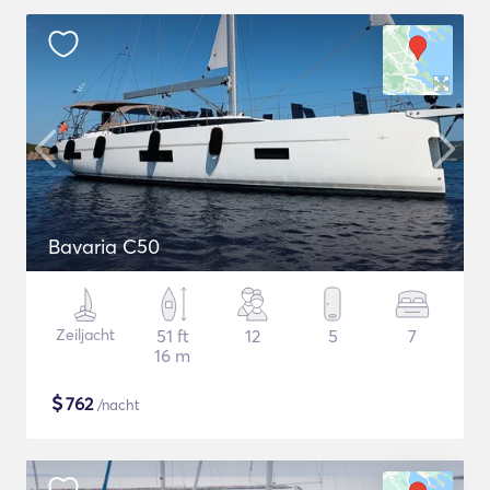
Bavaria C50
Zeiljacht
51 ft
12
5
7
16 m
$
762
/nacht