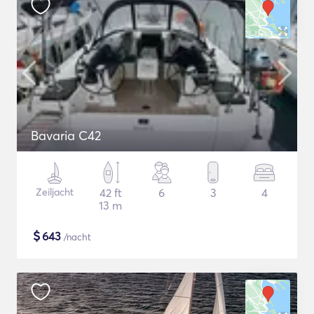
Bavaria C42
Zeiljacht
42 ft
6
3
4
13 m
$
643
/nacht