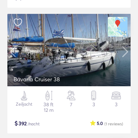
Bavaria Cruiser 38
Zeiljacht
38 ft
7
3
3
12 m
$
392
5.0
/nacht
(1
reviews
)