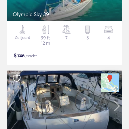
Olympic Sky 39
Zeiljacht
39 ft
7
3
4
12 m
$
746
/nacht