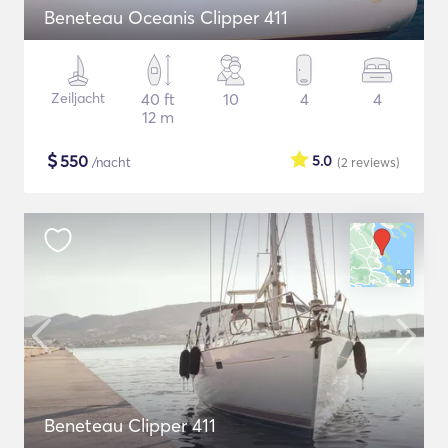
Beneteau Oceanis Clipper 411
Zeiljacht
40 ft
10
4
4
12 m
$
550
5.0
/nacht
(2
reviews
)
Beneteau Clipper 411