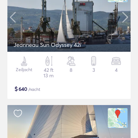
Jeanneau Sun Odyssey 42i
Zeiljacht
42 ft
8
3
4
13 m
$
640
/nacht