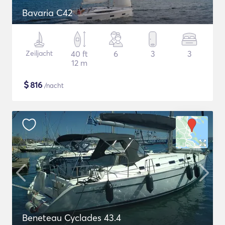
Bavaria C42
Zeiljacht
40 ft
6
3
3
12 m
$
816
/nacht
Beneteau Cyclades 43.4