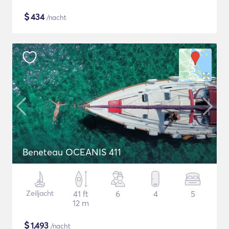
$
434
/nacht
Beneteau OCEANIS 411
Zeiljacht
41 ft
6
4
5
12 m
$
1,493
/nacht