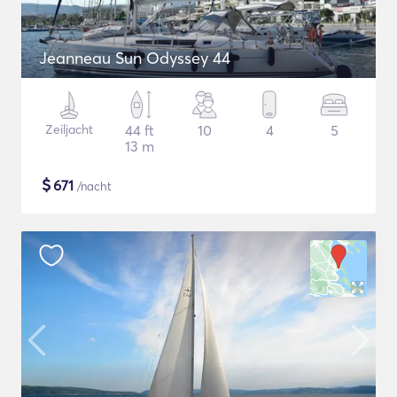
Jeanneau Sun Odyssey 44
Zeiljacht
44 ft
10
4
5
13 m
$
671
/nacht