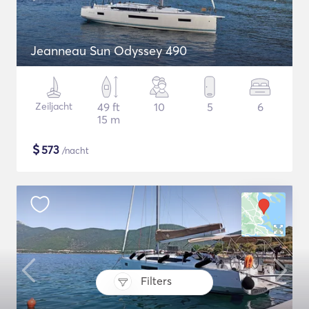
Jeanneau Sun Odyssey 490
Zeiljacht
49 ft
10
5
6
15 m
$
573
/nacht
Filters