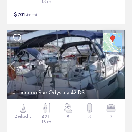
13 m
$
701
/nacht
Jeanneau Sun Odyssey 42 DS
Zeiljacht
42 ft
8
3
3
13 m