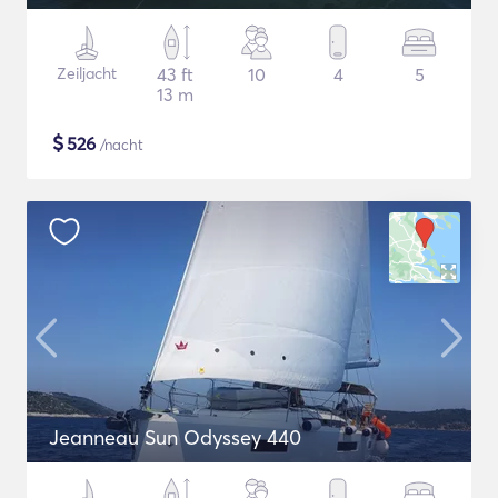
Zeiljacht
43 ft
10
4
5
13 m
$
526
/nacht
Jeanneau Sun Odyssey 440