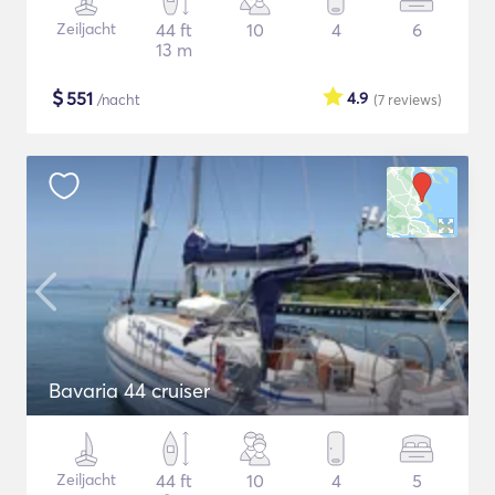
Zeiljacht
44 ft
10
4
6
13 m
$
551
4.9
/nacht
(7
reviews
)
Bavaria 44 cruiser
Zeiljacht
44 ft
10
4
5