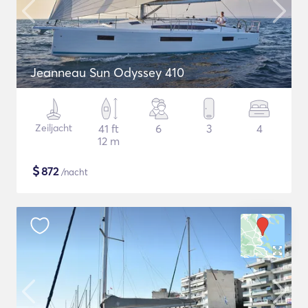
Jeanneau Sun Odyssey 410
Zeiljacht
41 ft
6
3
4
12 m
$
872
/nacht