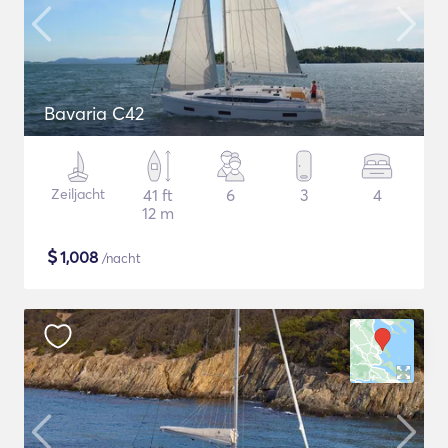
Bavaria C42
Zeiljacht
41 ft
6
3
4
12 m
$
1,008
/nacht