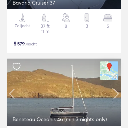
Bavaria Cruiser 37
Zeiljacht
37 ft
8
3
5
11 m
$
579
/nacht
Beneteau Oceanis 46 (min 3 nights only)