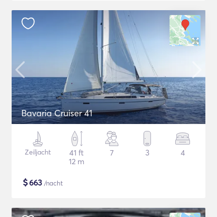
Bavaria Cruiser 41
Zeiljacht
41 ft
7
3
4
12 m
$
663
/nacht