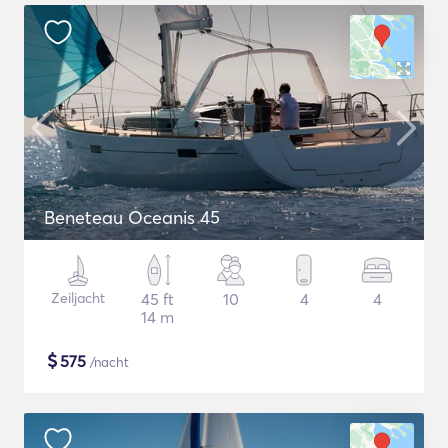
Beneteau Oceanis 45
Zeiljacht
45 ft
10
4
4
14 m
$
575
/nacht