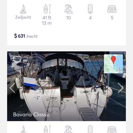
Zeiljacht
41 ft
10
4
5
13 m
$
631
/nacht
Bavaria Classic