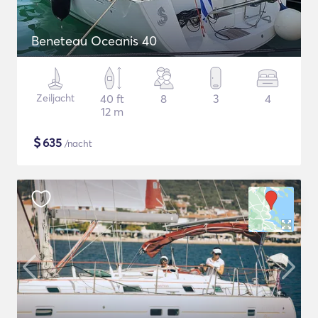
Beneteau Oceanis 40
Zeiljacht
40 ft
8
3
4
12 m
$
635
/nacht