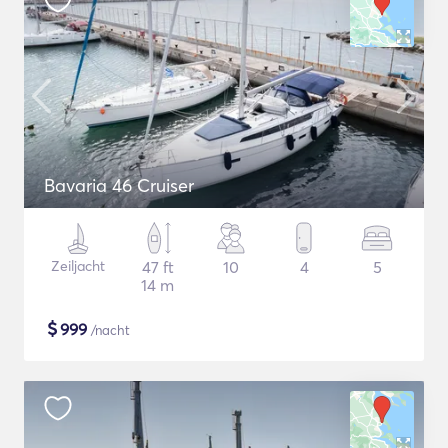
Bavaria 46 Cruiser
Zeiljacht
47 ft
10
4
5
14 m
$
999
/nacht