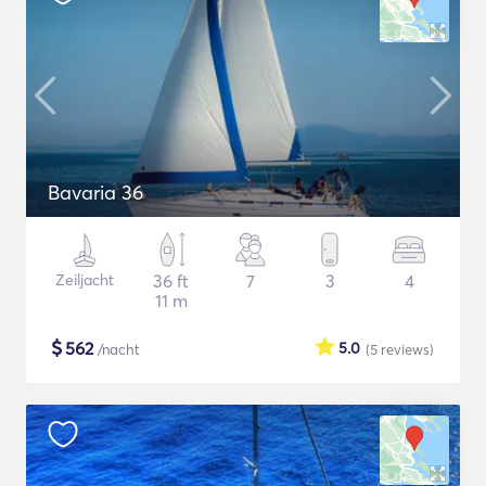
Bavaria 36
Zeiljacht
36 ft
7
3
4
11 m
$
562
5.0
/nacht
(5
reviews
)