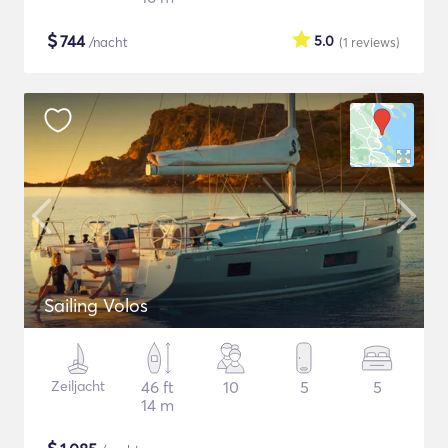
$
744
5.0
/nacht
(1
reviews
)
Sailing Volos
Zeiljacht
46 ft
10
5
5
14 m