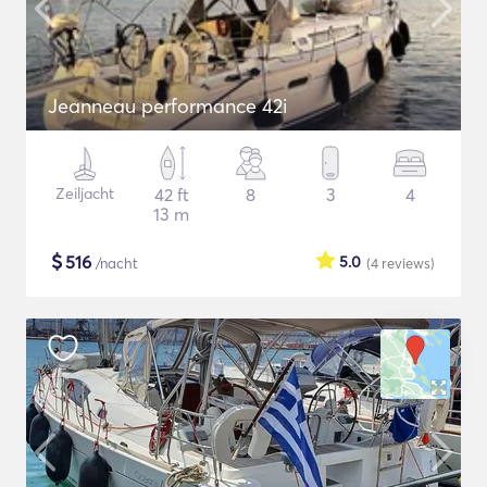
Jeanneau performance 42i
Zeiljacht
42 ft
8
3
4
13 m
$
516
5.0
/nacht
(4
reviews
)