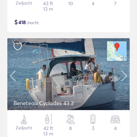
Zeiljacht
43 ft
10
4
7
13 m
$
418
/nacht
Beneteau Cyclades 43.3
Zeiljacht
42 ft
8
3
4
13 m