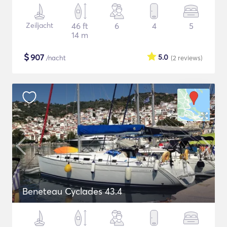
Zeiljacht
46 ft
6
4
5
14 m
$
907
5.0
/nacht
(2
reviews
)
Beneteau Cyclades 43.4