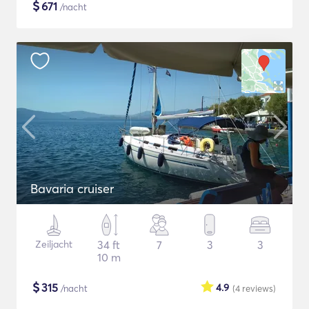
$
671
/nacht
Bavaria cruiser
Zeiljacht
34 ft
7
3
3
10 m
$
315
4.9
/nacht
(4
reviews
)