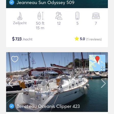
Jeanneau Sun Odyssey 509
Zeiljacht
50 ft
12
5
7
15 m
$
723
5.0
/nacht
(1
reviews
)
Beneteau Oceanis Clipper 423