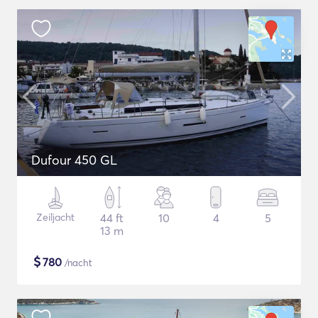
Dufour 450 GL
Zeiljacht
44 ft
10
4
5
13 m
$
780
/nacht