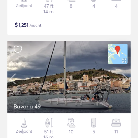
Zeiljacht
47 ft
8
4
4
14 m
$
1,251
/nacht
Bavaria 49
Zeiljacht
51 ft
10
5
11
16 m