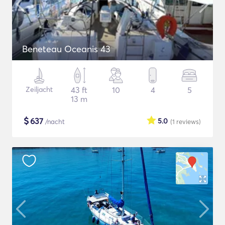
Beneteau Oceanis 43
Zeiljacht
43 ft
10
4
5
13 m
$
637
5.0
/nacht
(1
reviews
)