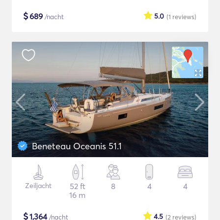
$
689
5.0
/nacht
(1
reviews
)
Beneteau Oceanis 51.1
Zeiljacht
52 ft
8
4
4
16 m
$
1,364
4.5
/nacht
(2
reviews
)