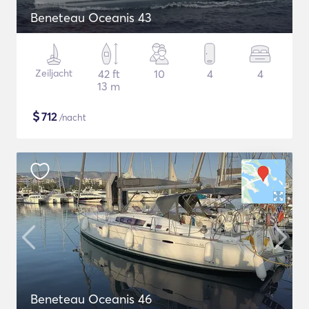
Beneteau Oceanis 43
Zeiljacht
42 ft
10
4
4
13 m
$
712
/nacht
Beneteau Oceanis 46