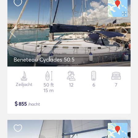
Beneteau Cyclades 50.5
Zeiljacht
50 ft
12
6
7
15 m
$
855
/nacht