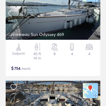
Jeanneau Sun Odyssey 469
Zeiljacht
45 ft
8
4
4
14 m
$
754
/nacht