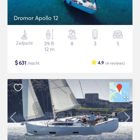
Dromor Apollo 12
Zeiljacht
39 ft
8
3
5
12 m
$
631
4.9
/nacht
(4
reviews
)