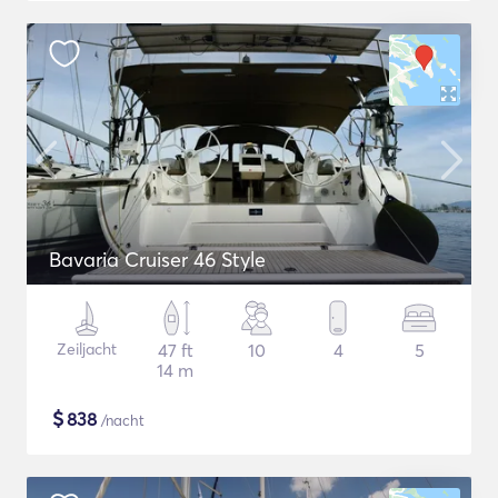
Bavaria Cruiser 46 Style
Zeiljacht
47 ft
10
4
5
14 m
$
838
/nacht