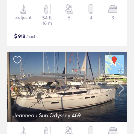
Zeiljacht
54 ft
6
4
3
16 m
$
918
/nacht
Jeanneau Sun Odyssey 469