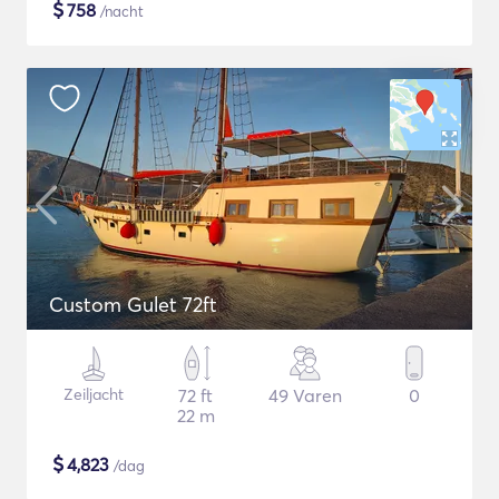
$
758
/nacht
Custom Gulet 72ft
Zeiljacht
72 ft
49 Varen
0
22 m
$
4,823
/dag