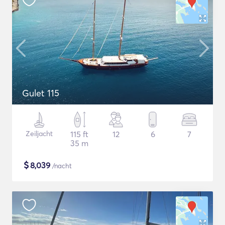
Gulet 115
Zeiljacht
115 ft
12
6
7
35 m
$
8,039
/nacht