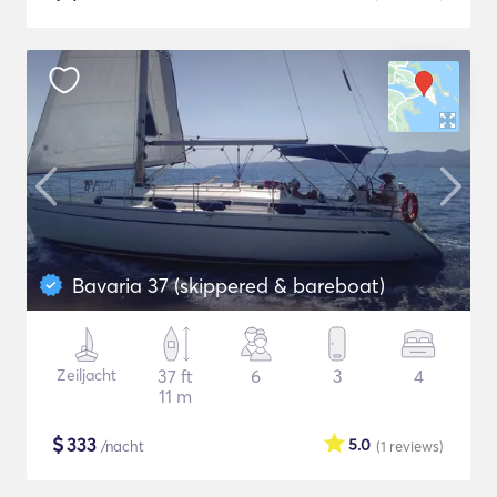
Bavaria 37 (skippered & bareboat)
Zeiljacht
37 ft
6
3
4
11 m
$
333
5.0
/nacht
(1
reviews
)