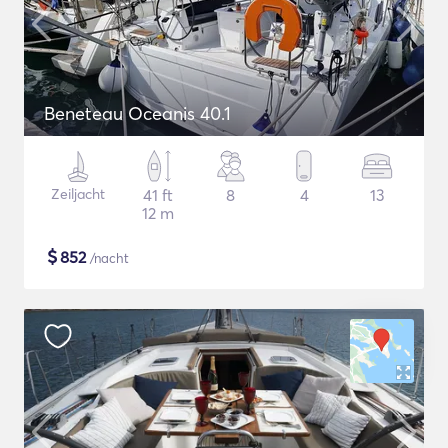
Beneteau Oceanis 40.1
Zeiljacht
41 ft
8
4
13
12 m
$
852
/nacht