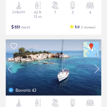
Zeiljacht
42 ft
7
3
4
13 m
$
551
5.0
/nacht
(7
reviews
)
Bavaria 42