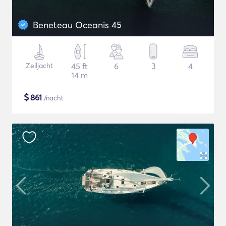
Beneteau Oceanis 45
Zeiljacht
45 ft
6
3
4
14 m
$
861
/nacht