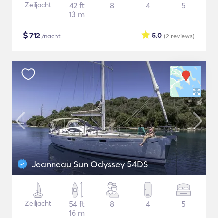
Zeiljacht
42 ft
8
4
5
13 m
$
712
5.0
/nacht
(2
reviews
)
Jeanneau Sun Odyssey 54DS
Zeiljacht
54 ft
8
4
5
16 m