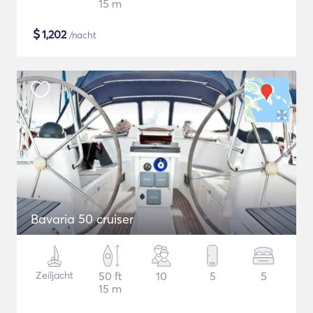
15 m
$
1,202
/nacht
Bavaria 50 cruiser
Zeiljacht
50 ft
10
5
5
15 m