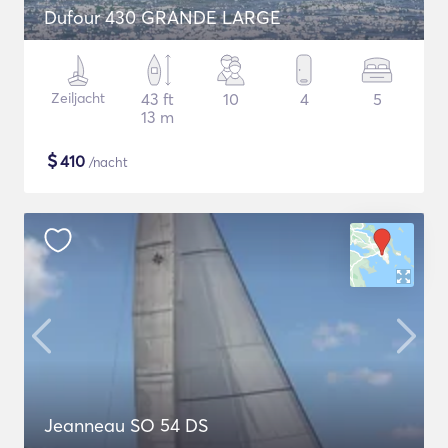
Dufour 430 GRANDE LARGE
Zeiljacht
43 ft
10
4
5
13 m
$
410
/nacht
Jeanneau SO 54 DS