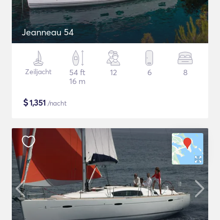
Jeanneau 54
Zeiljacht
54 ft
12
6
8
16 m
$
1,351
/nacht