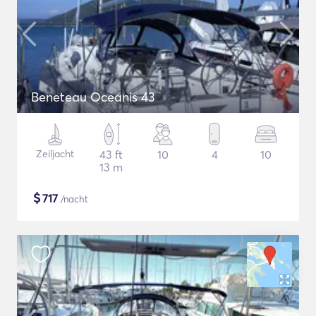
Beneteau Oceanis 43
Zeiljacht
43 ft
10
4
10
13 m
$
717
/nacht