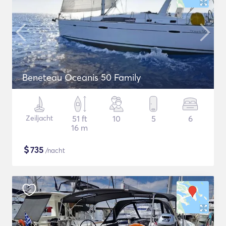
Beneteau Oceanis 50 Family
Zeiljacht
51 ft
10
5
6
16 m
$
735
/nacht