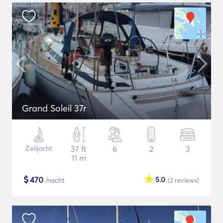
Grand Soleil 37r
Zeiljacht
37 ft
6
2
3
11 m
$
470
5.0
/nacht
(2
reviews
)