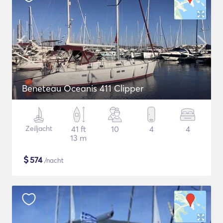
Beneteau Oceanis 411 Clipper
Zeiljacht
41 ft
10
4
4
13 m
$
574
/nacht