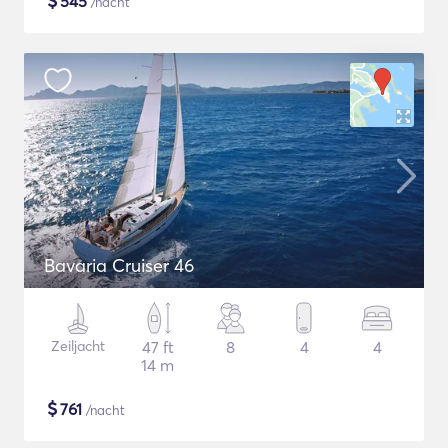
$
545
/nacht
Bavaria Cruiser 46
Zeiljacht
47 ft
8
4
4
14 m
$
761
/nacht