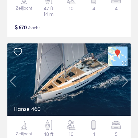
Zeiljacht
47 ft
10
4
4
14 m
$
670
/nacht
Hanse 460
Zeiljacht
48 ft
10
4
5