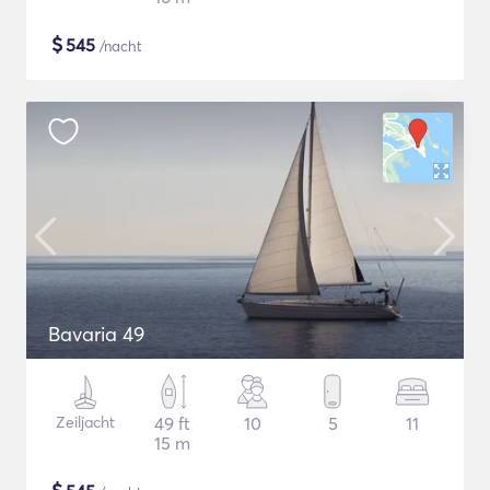
$
545
/nacht
Bavaria 49
Zeiljacht
49 ft
10
5
11
15 m