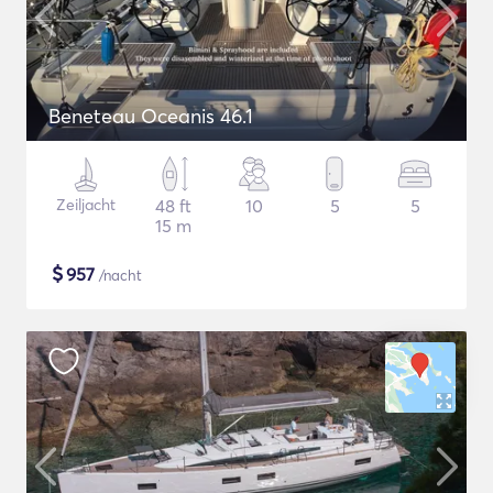
Beneteau Oceanis 46.1
Zeiljacht
48 ft
10
5
5
15 m
$
957
/nacht