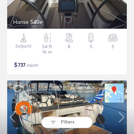
Hanse 540e
Zeiljacht
54 ft
8
5
5
16 m
$
737
/nacht
Filters