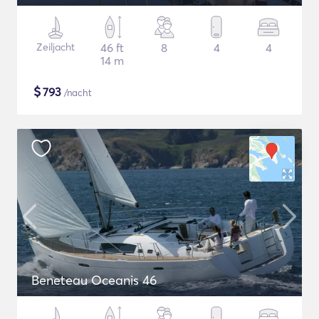
Zeiljacht
46 ft
8
4
4
14 m
$
793
/nacht
Beneteau Oceanis 46