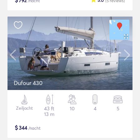
$
792
5.0
/nacht
(5
reviews
)
Dufour 430
Zeiljacht
43 ft
10
4
5
13 m
$
344
/nacht