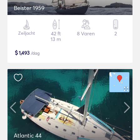
Beister 1959
Zeiljacht
42 ft
8 Varen
2
13 m
$
1,493
/dag
Atlantic 44