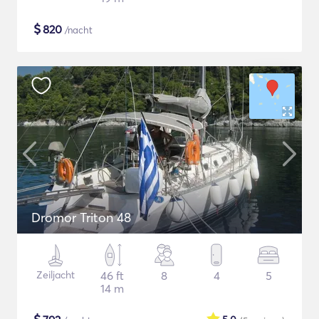
$
820
/nacht
Dromor Triton 48
Zeiljacht
46 ft
8
4
5
14 m