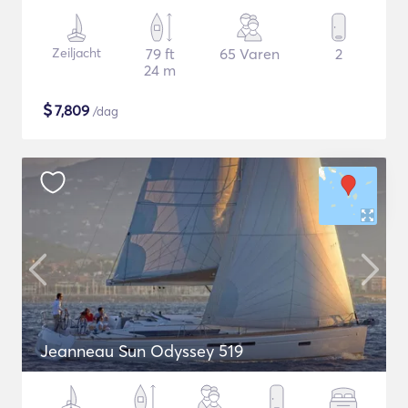
Zeiljacht
79 ft
65 Varen
2
24 m
$
7,809
/dag
Jeanneau Sun Odyssey 519