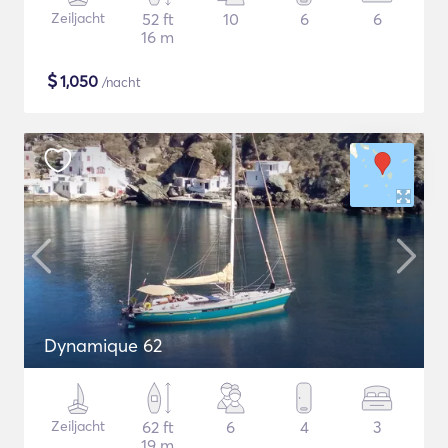
Zeiljacht
52 ft
10
6
6
16 m
$
1,050
/nacht
Dynamique 62
Zeiljacht
62 ft
6
4
3
19 m