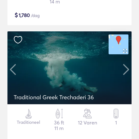
14 m
$
1,780
/dag
Traditional Greek Trechaderi 36
Traditioneel
36 ft
12 Varen
1
11 m