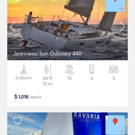
Jeanneau Sun Odyssey 440
Zeiljacht
44 ft
10
4
5
13 m
$
1,018
/nacht