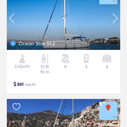
Ocean Star 51.2
Zeiljacht
51 ft
9
5
5
16 m
$
861
/nacht