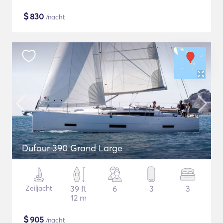
$
830
/nacht
Dufour 390 Grand Large
Zeiljacht
39 ft
6
3
3
12 m
$
905
/nacht