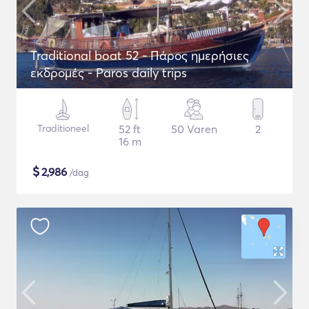
Traditional boat 52 - Πάρος ημερήσιες
εκδρομές - Paros daily trips
Traditioneel
52 ft
50 Varen
2
16 m
$
2,986
/dag