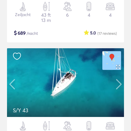
Zeiljacht
43 ft
6
4
4
13 m
$
689
5.0
/nacht
(17
reviews
)
S/Y 43