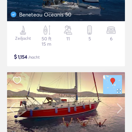
Beneteau Oceanis 50
Zeiljacht
50 ft
11
5
6
15 m
$
1,154
/nacht