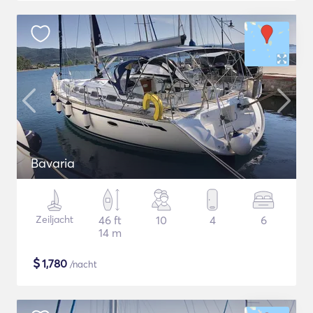
Bavaria
Zeiljacht
46 ft
10
4
6
14 m
$
1,780
/nacht