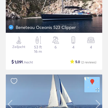
Beneteau Oceanis 523 Clipper
Zeiljacht
53 ft
6
4
4
16 m
$
1,091
5.0
/nacht
(2
reviews
)