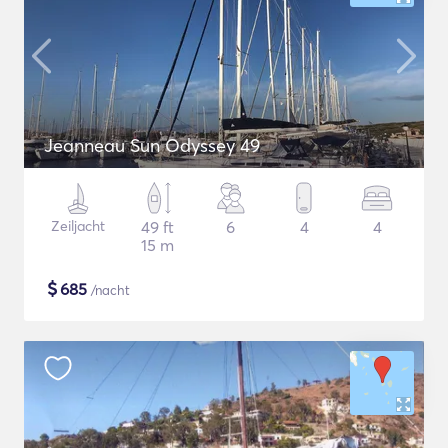
Jeanneau Sun Odyssey 49
Zeiljacht
49 ft
6
4
4
15 m
$
685
/nacht