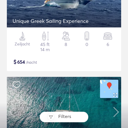
Unique Greek Sailing Experience
Zeiljacht
45 ft
8
0
6
14 m
$
654
/nacht
Filters