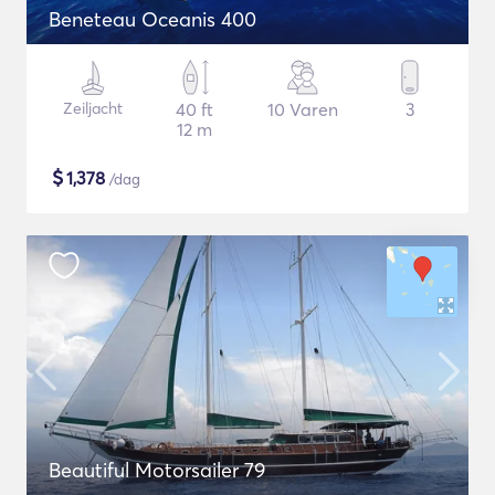
Beneteau Oceanis 400
Zeiljacht
40 ft
10 Varen
3
12 m
$
1,378
/dag
Beautiful Motorsailer 79