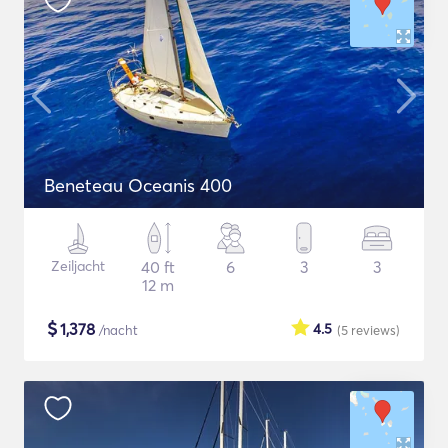
Beneteau Oceanis 400
Zeiljacht
40 ft
6
3
3
12 m
$
1,378
4.5
/nacht
(5
reviews
)