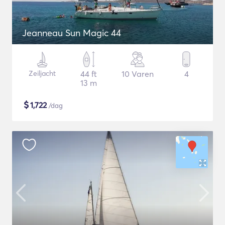
Jeanneau Sun Magic 44
Zeiljacht
44 ft
10 Varen
4
13 m
$
1,722
/dag