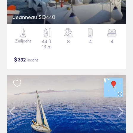
Jeanneau SO440
Zeiljacht
44 ft
8
4
4
13 m
$
392
/nacht