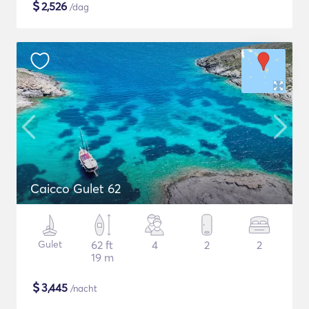
$
2,526
/dag
Caicco Gulet 62
Gulet
62 ft
4
2
2
19 m
$
3,445
/nacht