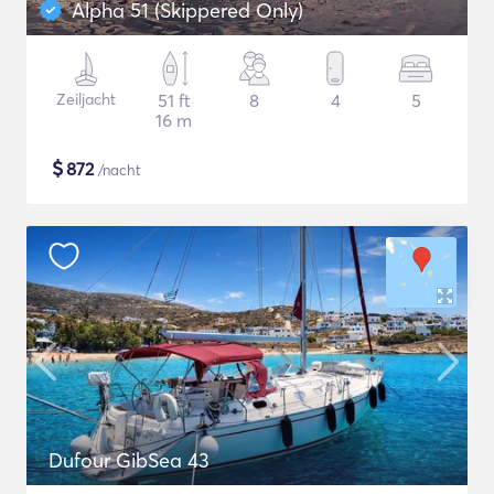
Alpha 51 (Skippered Only)
Zeiljacht
51 ft
8
4
5
16 m
$
872
/nacht
Dufour GibSea 43