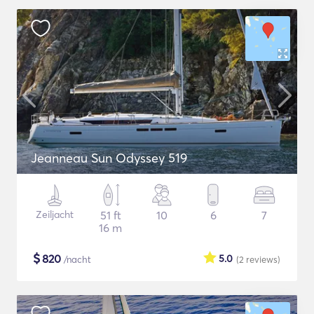
Jeanneau Sun Odyssey 519
Zeiljacht
51 ft
10
6
7
16 m
$
820
5.0
/nacht
(2
reviews
)