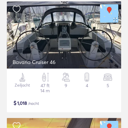
Bavaria Cruiser 46
Zeiljacht
47 ft
9
4
5
14 m
$
1,018
/nacht