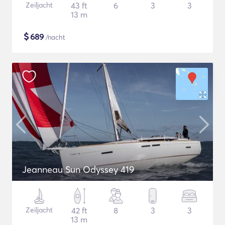
Zeiljacht
43 ft
6
3
3
13 m
$
689
/nacht
Jeanneau Sun Odyssey 419
Zeiljacht
42 ft
8
3
3
13 m