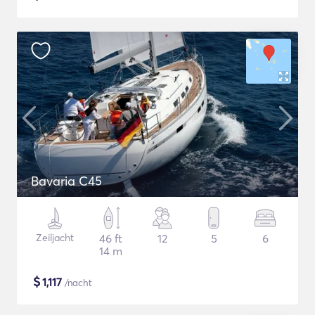
Bavaria C45
Zeiljacht
46 ft
12
5
6
14 m
$
1,117
/nacht