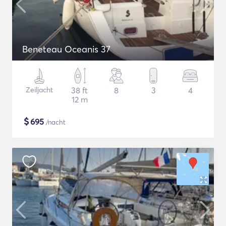
Beneteau Oceanis 37
Zeiljacht
38 ft
8
3
4
12 m
$
695
/nacht