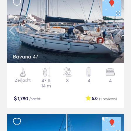
Bavaria 47
Zeiljacht
47 ft
8
4
4
14 m
$
1,780
5.0
/nacht
(1
reviews
)