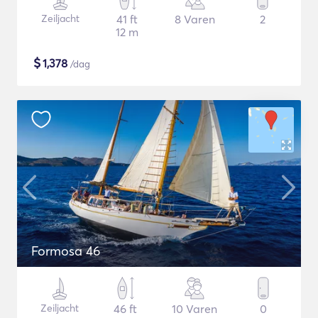
Zeiljacht
41 ft
8 Varen
2
12 m
$
1,378
/dag
Formosa 46
Zeiljacht
46 ft
10 Varen
0