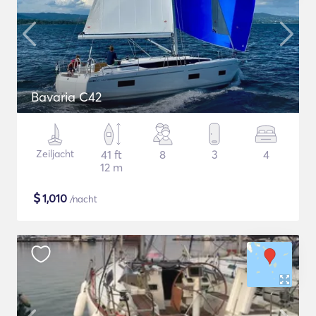
Bavaria C42
Zeiljacht
41 ft
8
3
4
12 m
$
1,010
/nacht