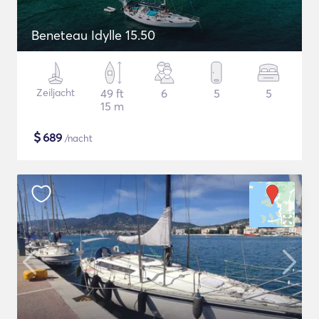
Beneteau Idylle 15.50
Zeiljacht
49 ft
6
5
5
15 m
$
689
/nacht