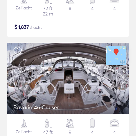
Zeiljacht
72 ft
8
4
4
22 m
$
1,837
/nacht
Bavaria 46 Cruiser
Zeiljacht
47 ft
9
4
4