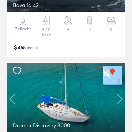
Bavaria 42
Zeiljacht
42 ft
9
4
4
13 m
$
465
/nacht
Dromor Discovery 3000