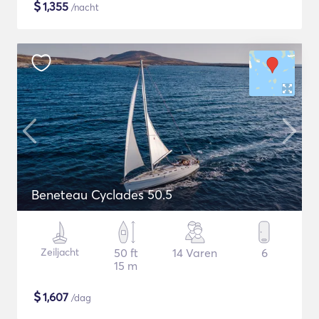
$
1,355
/nacht
Beneteau Cyclades 50.5
Zeiljacht
50 ft
14 Varen
6
15 m
$
1,607
/dag