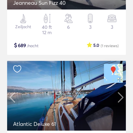
Jeanneau Sun Fizz 40
Zeiljacht
40 ft
6
3
3
12 m
$
689
5.0
/nacht
(1
reviews
)
Atlantic Deluxe 61