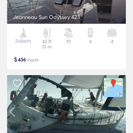
Jeanneau Sun Odyssey 42.1
Zeiljacht
42 ft
10
4
4
13 m
$
436
/nacht