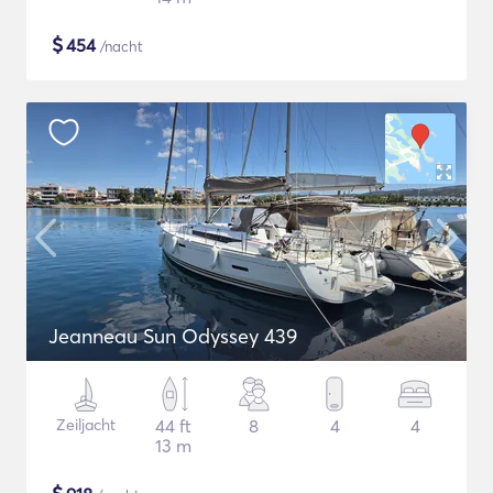
$
454
/nacht
Jeanneau Sun Odyssey 439
Zeiljacht
44 ft
8
4
4
13 m