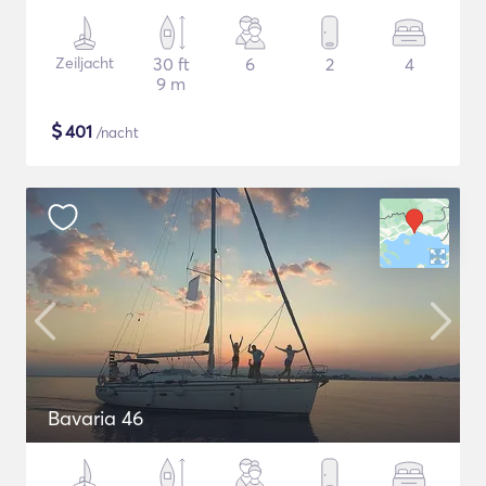
Zeiljacht
30 ft
6
2
4
9 m
$
401
/nacht
Bavaria 46