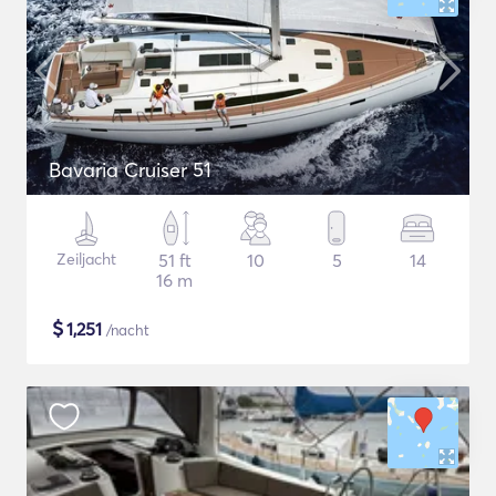
Bavaria Cruiser 51
Zeiljacht
51 ft
10
5
14
16 m
$
1,251
/nacht