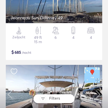
Jeanneau Sun Odyssey 49
Zeiljacht
49 ft
6
4
4
15 m
$
685
/nacht
Filters