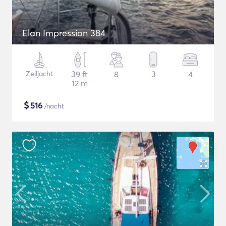
Elan Impression 384
Zeiljacht
39 ft
8
3
4
12 m
$
516
/nacht