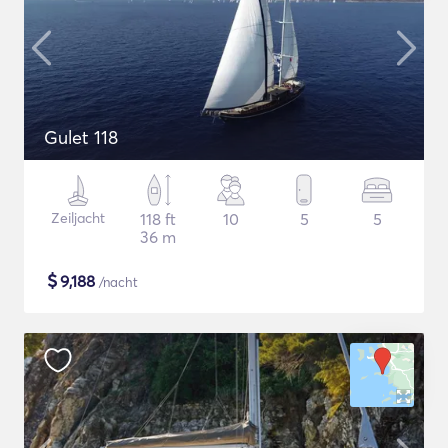
Gulet 118
Zeiljacht
118 ft
10
5
5
36 m
$
9,188
/nacht