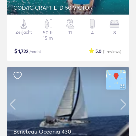
COLVIC CRAFT LTD 50 VICTOR
Zeiljacht
50 ft
11
4
8
15 m
$
1,722
5.0
/nacht
(1
reviews
)
Beneteau Oceania 430