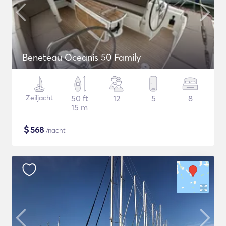
Beneteau Oceanis 50 Family
Zeiljacht
50 ft
12
5
8
15 m
$
568
/nacht