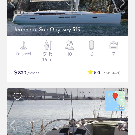
Jeanneau Sun Odyssey 519
Zeiljacht
51 ft
10
6
7
16 m
$
820
5.0
/nacht
(2
reviews
)