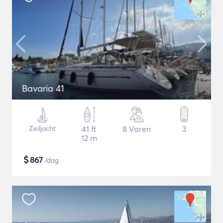
Bavaria 41
Zeiljacht
41 ft
8 Varen
3
12 m
$
867
/dag