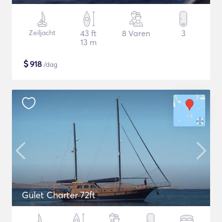
Zeiljacht
43 ft
8 Varen
3
13 m
$
918
/dag
Gulet Charter 72ft