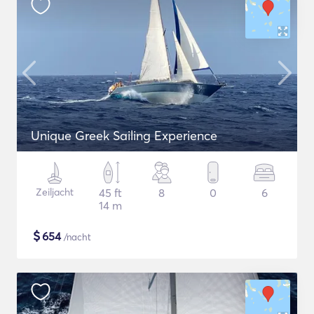
Unique Greek Sailing Experience
Zeiljacht
45 ft
8
0
6
14 m
$
654
/nacht