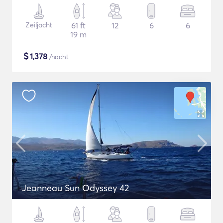
Zeiljacht
61 ft
12
6
6
19 m
$
1,378
/nacht
Jeanneau Sun Odyssey 42