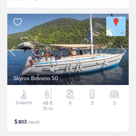
Skyros Bavaria 50
Zeiljacht
48 ft
9
5
5
15 m
$
803
/nacht