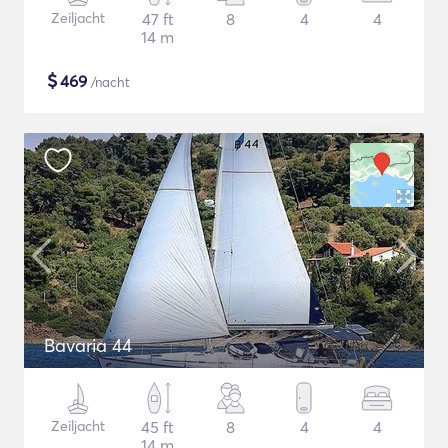
Zeiljacht
47 ft
8
4
4
14 m
$
469
/nacht
Bavaria 44
Zeiljacht
45 ft
8
4
4
14 m