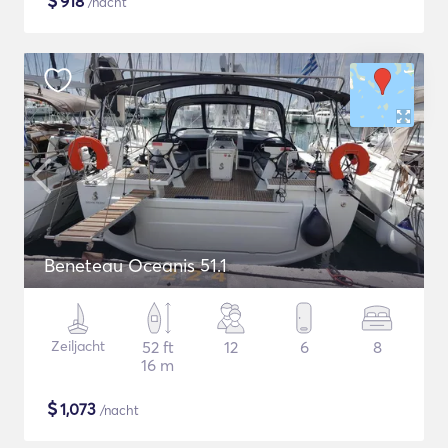
$
918
/nacht
Beneteau Oceanis 51.1
Zeiljacht
52 ft
12
6
8
16 m
$
1,073
/nacht