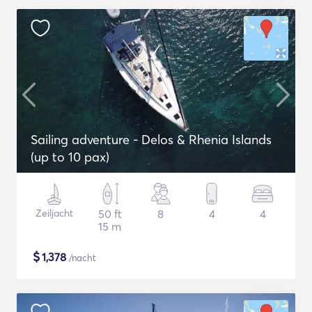
Sailing adventure - Delos & Rhenia Islands
(up to 10 pax)
Zeiljacht
50 ft
8
4
4
15 m
$
1,378
/nacht