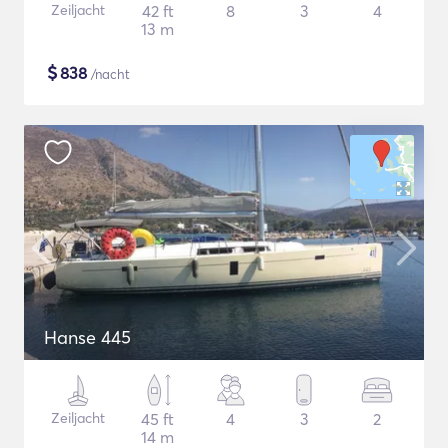
Zeiljacht
42 ft
8
3
4
13 m
$
838
/nacht
Hanse 445
Zeiljacht
45 ft
4
3
2
14 m