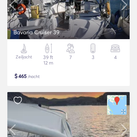
Bavaria Cruiser 39
Zeiljacht
39 ft
7
3
4
12 m
$
465
/nacht