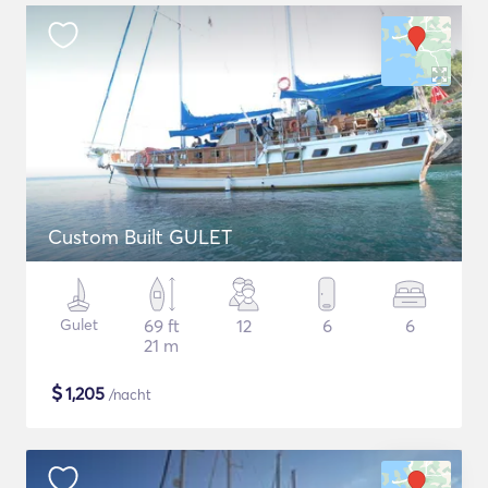
Custom Built GULET
Gulet
69 ft
12
6
6
21 m
$
1,205
/nacht