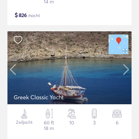
14 m
$
826
/nacht
Greek Classic Yacht
Zeiljacht
60 ft
10
3
6
18 m