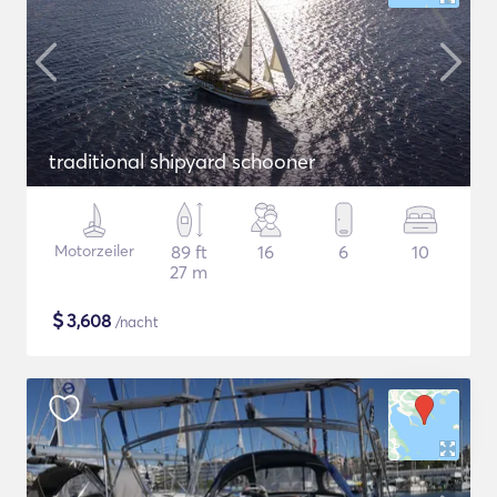
traditional shipyard schooner
Motorzeiler
89 ft
16
6
10
27 m
$
3,608
/nacht