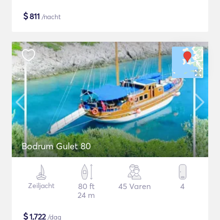
$
811
/nacht
Bodrum Gulet 80
Zeiljacht
80 ft
45 Varen
4
24 m
$
1,722
/dag