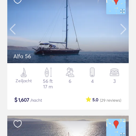
Alfa 56
Zeiljacht
56 ft
6
4
3
17 m
$
1,607
5.0
/nacht
(29
reviews
)