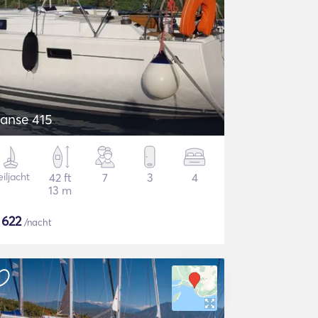
anse 415
iljacht
42 ft
7
3
4
13 m
$
622
/nacht