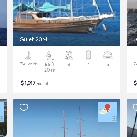
Gulet 20M
Zeiljacht
66 ft
8
4
5
Ze
20 m
$
1,917
/nacht