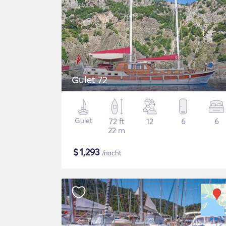
Gulet 72
Gulet
72 ft
12
6
6
22 m
$
1,293
/nacht