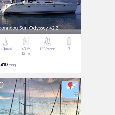
eanneau Sun Odyssey 42.2
eiljacht
43 ft
12 Varen
3
13 m
$
410
/dag