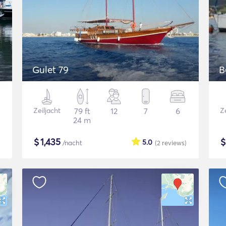
Gulet 79
B
Zeiljacht
79 ft
12
7
6
Ze
24 m
$
1,435
5.0
/nacht
(2
reviews
)