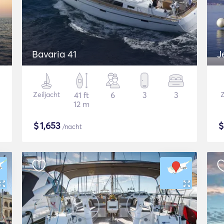
Bavaria 41
J
Zeiljacht
41 ft
6
3
3
Z
12 m
$
1,653
/nacht