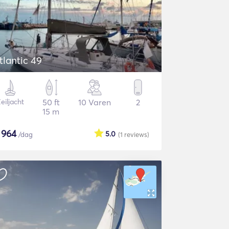
tlantic 49
eiljacht
50 ft
10 Varen
2
15 m
$
964
5.0
/dag
(1
reviews
)