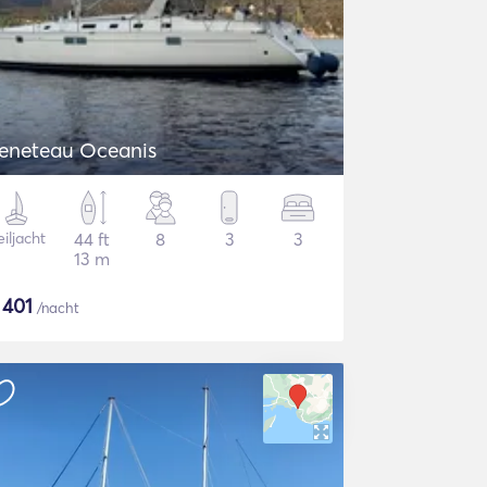
eneteau Oceanis
iljacht
44 ft
8
3
3
13 m
$
401
/nacht