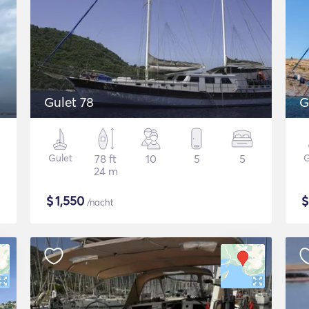
Gulet 78
G
Gulet
78 ft
10
5
5
G
24 m
$
1,550
/nacht