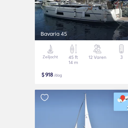
Bavaria 45
Zeiljacht
45 ft
12 Varen
3
14 m
$
918
/dag