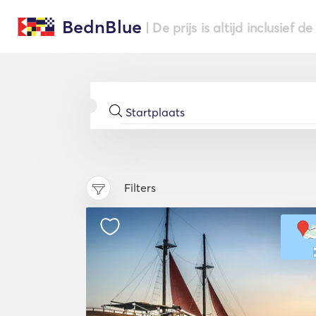
BednBlue
| De prijs is altijd inclusief 
Filters