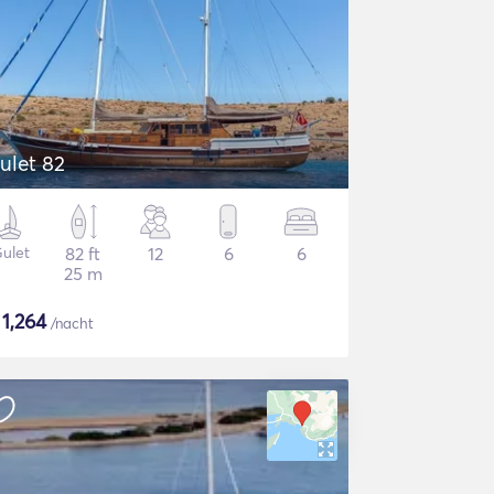
ulet 82
ulet
82 ft
12
6
6
25 m
$
1,264
/nacht