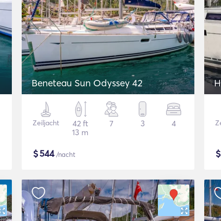
Beneteau Sun Odyssey 42
H
Zeiljacht
42 ft
7
3
4
Ze
13 m
$
544
/nacht