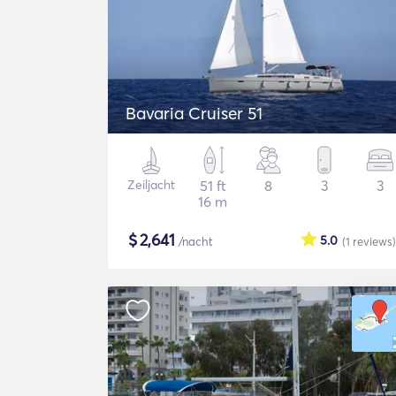
Bavaria Cruiser 51
Zeiljacht
51 ft
8
3
3
16 m
$
2,641
5.0
/nacht
(1
reviews
)