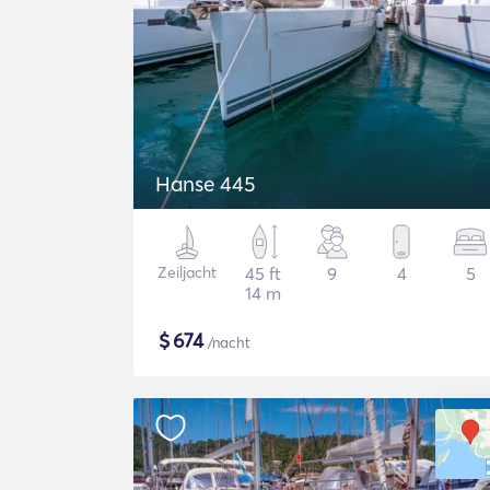
Hanse 445
Zeiljacht
45 ft
9
4
5
14 m
$
674
/nacht