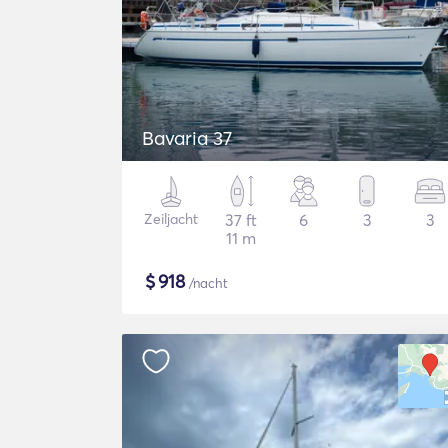
Bavaria 37
Zeiljacht
37 ft
6
3
3
11 m
$
918
/nacht