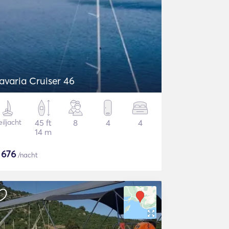
avaria Cruiser 46
iljacht
45 ft
8
4
4
14 m
$
676
/nacht