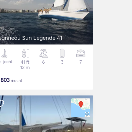
Jeanneau Sun Legende 41
iljacht
41 ft
6
3
7
12 m
$
803
/nacht