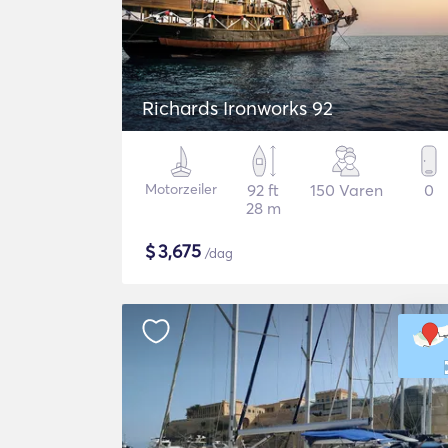
Richards Ironworks 92
Motorzeiler
92 ft
150 Varen
0
28 m
$
3,675
/dag