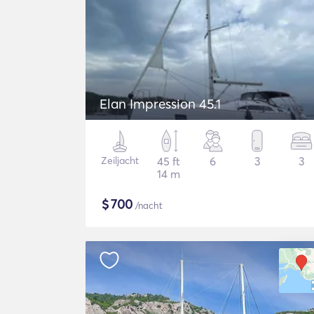
Elan Impression 45.1
Zeiljacht
45 ft
6
3
3
14 m
$
700
/nacht