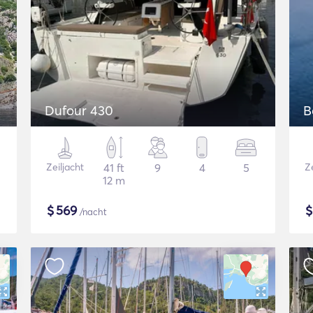
Dufour 430
B
Zeiljacht
41 ft
9
4
5
Ze
12 m
$
569
/nacht