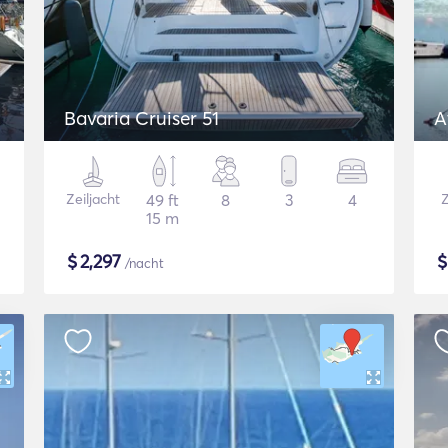
Bavaria Cruiser 51
A
Zeiljacht
49 ft
8
3
4
Z
15 m
$
2,297
/nacht