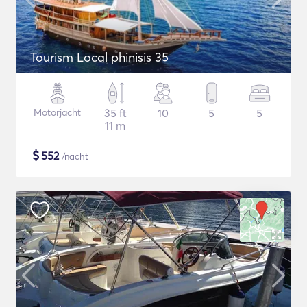
Tourism Local phinisis 35
Motorjacht
35 ft
10
5
5
11 m
$
552
/nacht