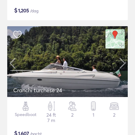
$
1,205
/dag
Cranchi turchese 24
Speedboot
24 ft
2
1
2
7 m
$
1,607
/nacht