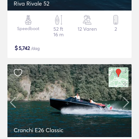
Riva Rivale 52
Speedboot
52 ft
12 Varen
2
16 m
$
5,742
/dag
Cranchi E26 Classic