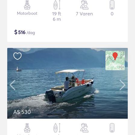
Motorboot
19 ft
7 Varen
0
6 m
$
516
/dag
AS 530