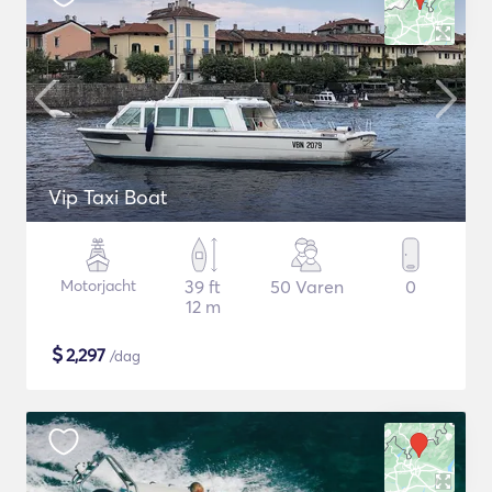
Vip Taxi Boat
Motorjacht
39 ft
50 Varen
0
12 m
$
2,297
/dag