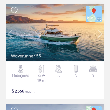
Waverunner 55
Motorjacht
61 ft
6
3
3
19 m
$
2,566
/nacht