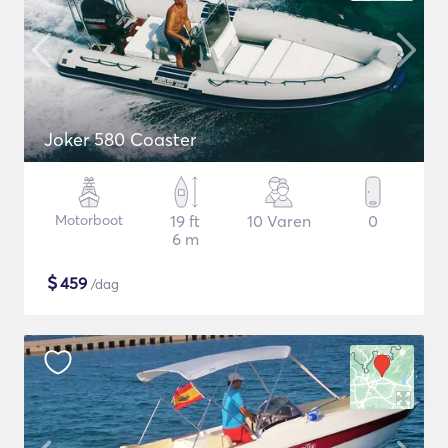
Joker 580 Coaster
Motorboot
19 ft
10 Varen
0
6 m
$
459
/dag