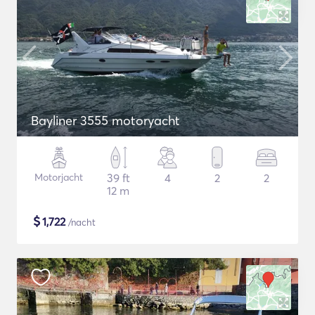
Bayliner 3555 motoryacht
Motorjacht
39 ft
4
2
2
12 m
$
1,722
/nacht