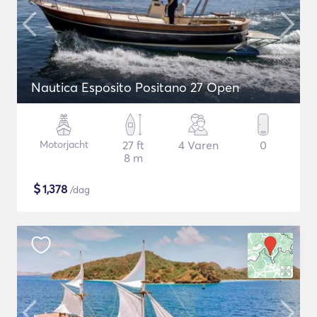
Nautica Esposito Positano 27 Open
Motorjacht
27 ft
4 Varen
0
8 m
$
1,378
/dag