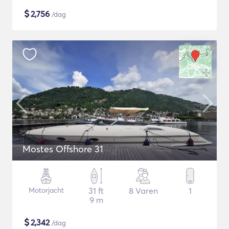
$
2,756
/dag
Mostes Offshore 31
Motorjacht
31 ft
8 Varen
1
9 m
$
2,342
/dag