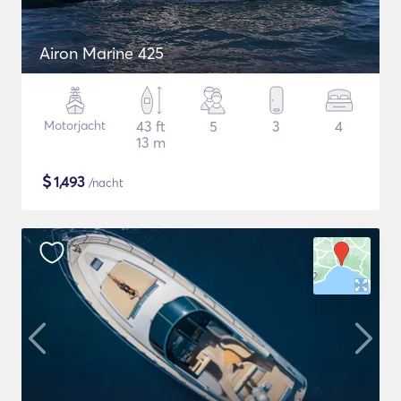
Airon Marine 425
Motorjacht
43 ft
5
3
4
13 m
$
1,493
/nacht