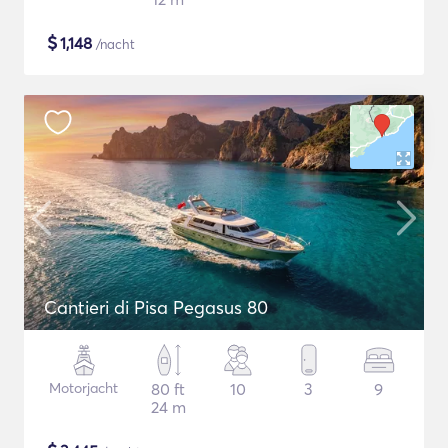
$
1,148
/nacht
Cantieri di Pisa Pegasus 80
Motorjacht
80 ft
10
3
9
24 m