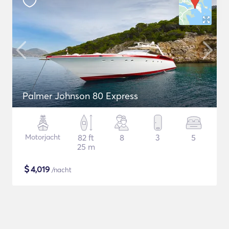
Palmer Johnson 80 Express
Motorjacht
82 ft
8
3
5
25 m
$
4,019
/nacht