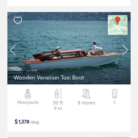
Wooden Venetian Taxi Boat
Motorjacht
30 ft
8 Varen
1
9 m
$
1,378
/dag