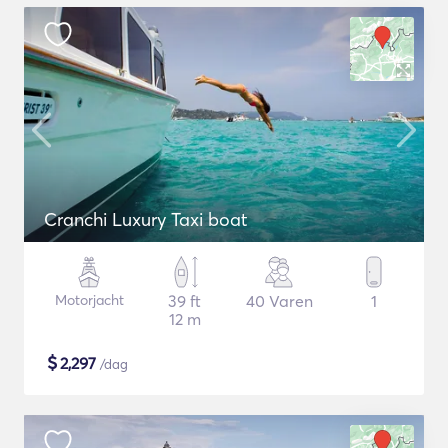
Cranchi Luxury Taxi boat
Motorjacht
39 ft
40 Varen
1
12 m
$
2,297
/dag