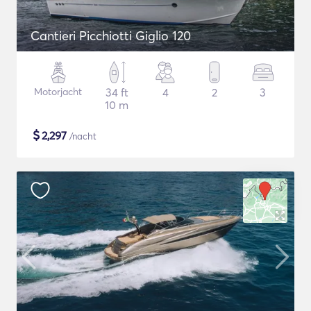
Cantieri Picchiotti Giglio 120
Motorjacht
34 ft
4
2
3
10 m
$
2,297
/nacht