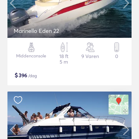
Marinello Eden 22
Middenconsole
18 ft
9 Varen
0
5 m
$
396
/dag