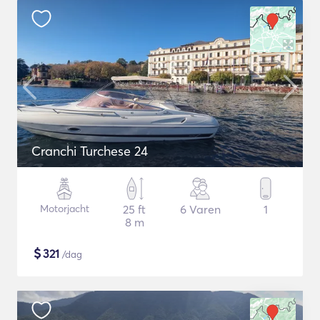
Cranchi Turchese 24
Motorjacht
25 ft
6 Varen
1
8 m
$
321
/dag