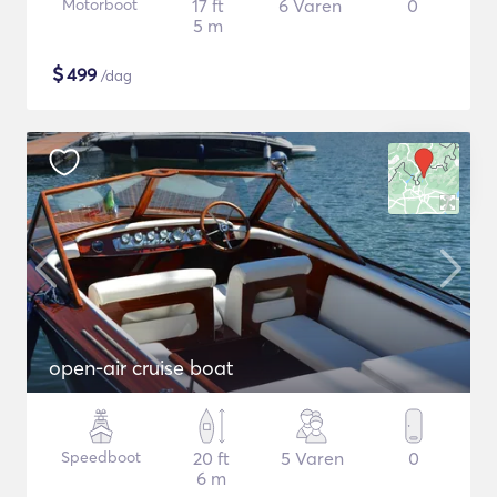
Motorboot
17 ft
6 Varen
0
5 m
$
499
/dag
open-air cruise boat
Speedboot
20 ft
5 Varen
0
6 m