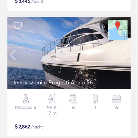
$
3,445
/nacht
Innovazioni e Progetti Alena 56
Motorjacht
56 ft
6
3
6
17 m
$
2,862
/nacht