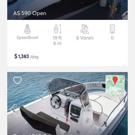
AS 590 Open
Speedboot
19 ft
8 Varen
0
6 m
$
1,383
/dag