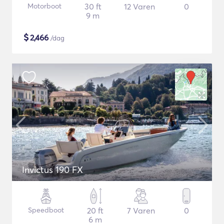
Motorboot
30 ft
12 Varen
0
9 m
$
2,466
/dag
Invictus 190 FX
Speedboot
20 ft
7 Varen
0
6 m