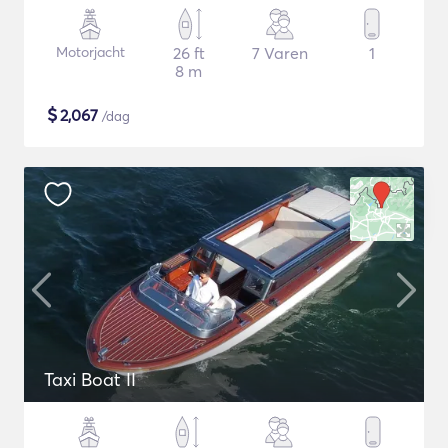
Motorjacht
26 ft
7 Varen
1
8 m
$
2,067
/dag
Taxi Boat II