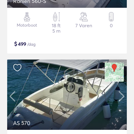
Ranieri 560-S
Motorboot
18 ft
7 Varen
0
5 m
$
499
/dag
AS 570