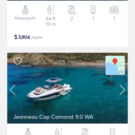
Motorjacht
44 ft
2
1
1
13 m
$
3,904
/nacht
Jeanneau Cap Camarat 9.0 WA