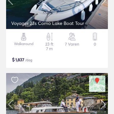
Voyager 23s Como Lake Boat Tour
Walkaround
23 ft
7 Varen
0
7 m
$
1,837
/dag