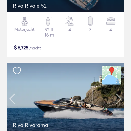
Riva Rivale 52
Motorjacht
52 ft
4
3
4
16 m
$
6,725
/nacht
Riva Rivarama