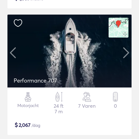
Performance 707
Motorjacht
24 ft
7 Varen
0
7 m
$
2,067
/dag