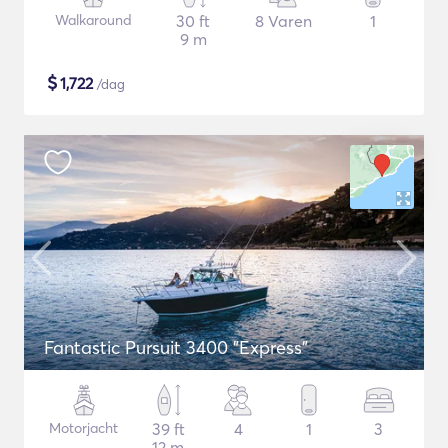
Walkaround
30 ft
8 Varen
1
9 m
$
1,722
/dag
Fantastic Pursuit 3400 "Express"
Motorjacht
39 ft
4
1
3
12 m