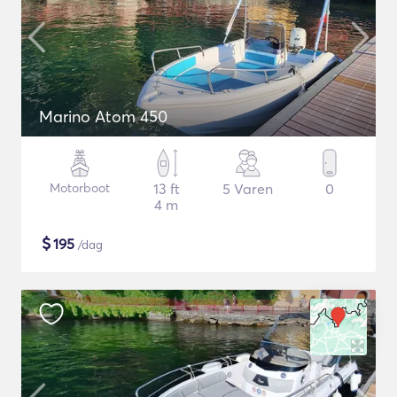
Marino Atom 450
Motorboot
13 ft
5 Varen
0
4 m
$
195
/dag