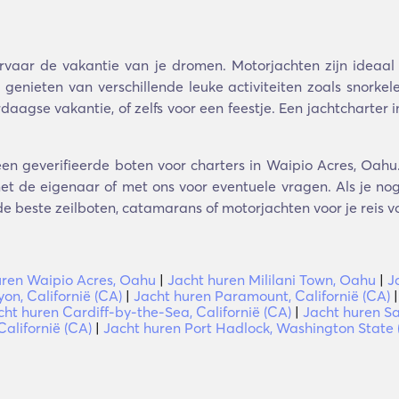
vaar de vakantie van je dromen. Motorjachten zijn ideaal 
 genieten van verschillende leuke activiteiten zoals snorkel
agse vakantie, of zelfs voor een feestje. Een jachtcharter 
een geverifieerde boten voor charters in Waipio Acres, Oahu.
t de eigenaar of met ons voor eventuele vragen. Als je nog 
de beste zeilboten, catamarans of motorjachten voor je reis vo
uren Waipio Acres, Oahu
|
Jacht huren Mililani Town, Oahu
|
J
on, Californië (CA)
|
Jacht huren Paramount, Californië (CA)
cht huren Cardiff-by-the-Sea, Californië (CA)
|
Jacht huren Sa
Californië (CA)
|
Jacht huren Port Hadlock, Washington State