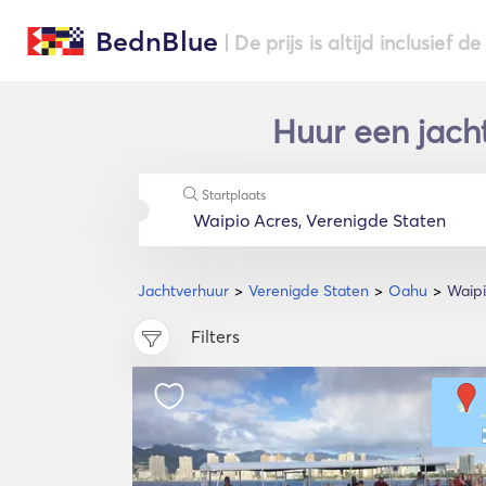
BednBlue
| De prijs is altijd inclusief 
Huur een jach
Startplaats
Jachtverhuur
Verenigde Staten
Oahu
Waipi
Filters