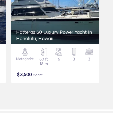
Hatteras 60 Luxury Power Yacht in
Honolulu, Hawaii
Motorjacht
60 ft
6
3
3
18 m
$
3,500
/nacht