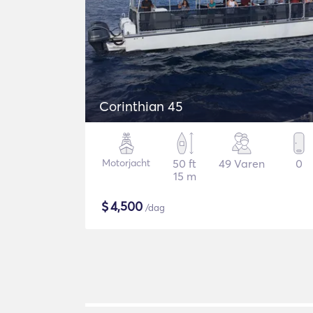
Corinthian 45
Motorjacht
50 ft
49 Varen
0
15 m
$
4,500
/dag