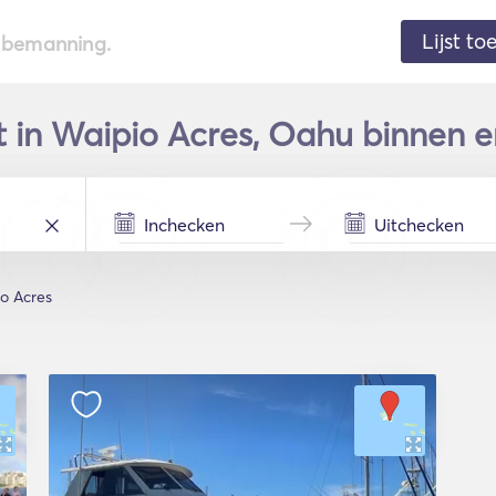
Lijst t
de bemanning.
t in Waipio Acres, Oahu binnen e
o Acres