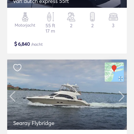
van dutch express 55ft
Motorjacht
55 ft
2
2
3
17 m
$
6,840
/nacht
Searay Flybridge