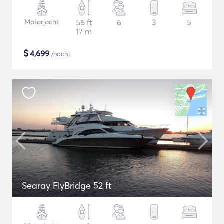
Motorjacht
56 ft
6
3
5
17 m
$
4,699
/nacht
Searay FlyBridge 52 ft