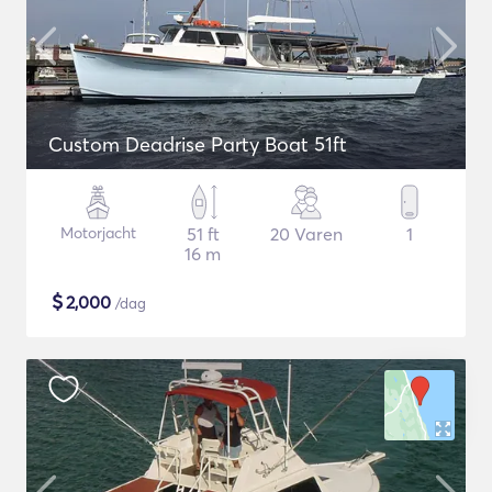
Custom Deadrise Party Boat 51ft
Motorjacht
51 ft
20 Varen
1
16 m
$
2,000
/dag