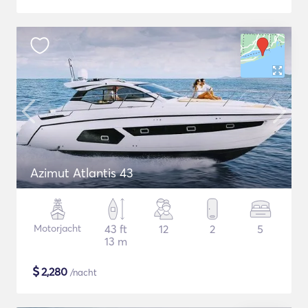
Azimut Atlantis 43
Motorjacht
43 ft
12
2
5
13 m
$
2,280
/nacht