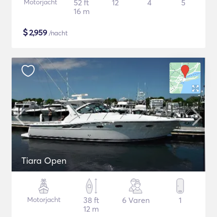
Motorjacht
52 ft
12
4
5
16 m
$
2,959
/nacht
Tiara Open
Motorjacht
38 ft
6 Varen
1
12 m