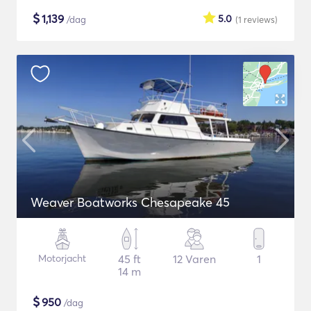
$
1,139
5.0
/dag
(1
reviews
)
Weaver Boatworks Chesapeake 45
Motorjacht
45 ft
12 Varen
1
14 m
$
950
/dag