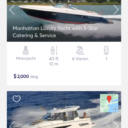
Manhattan Luxury Yacht with 5-Star
Catering & Service
Motorjacht
40 ft
6 Varen
1
12 m
$
2,000
/dag