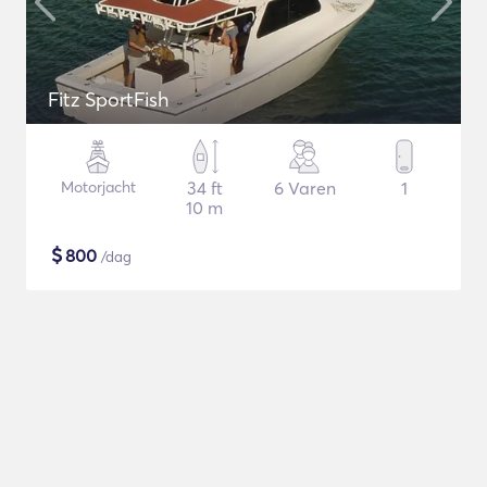
Fitz SportFish
Motorjacht
34 ft
6 Varen
1
10 m
$
800
/dag