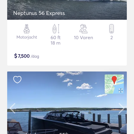
Neptunus 56 Express
Motorjacht
60 ft
10 Varen
2
18 m
$
7,500
/dag