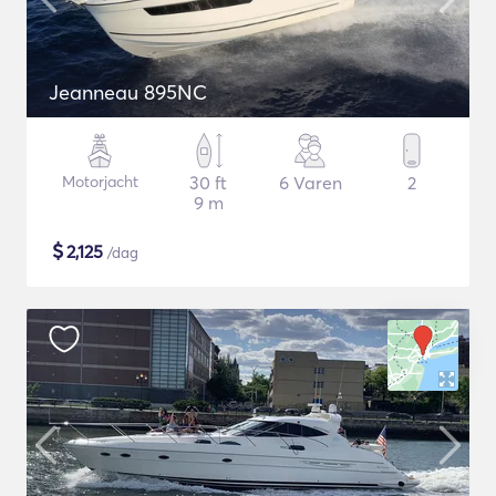
Jeanneau 895NC
Motorjacht
30 ft
6 Varen
2
9 m
$
2,125
/dag