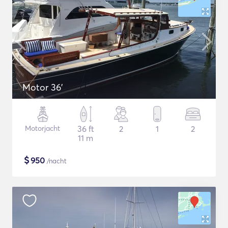
Motor 36'
Motorjacht
36 ft
2
1
2
11 m
$
950
/nacht