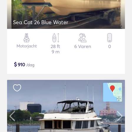
Sea Cat 26 Blue Water
Motorjacht
28 ft
6 Varen
0
9 m
$
910
/dag