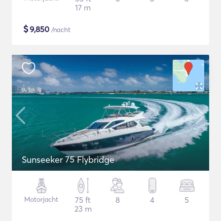
17 m
$
9,850
/nacht
Sunseeker 75 Flybridge
Motorjacht
75 ft
8
4
5
23 m