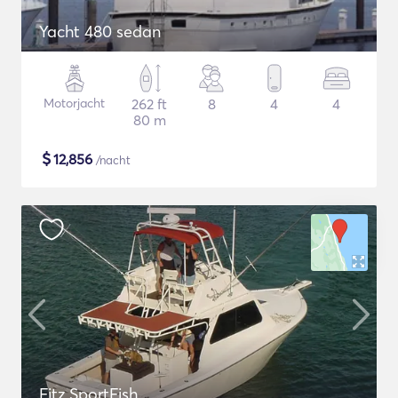
Yacht 480 sedan
Motorjacht
262 ft
8
4
4
80 m
$
12,856
/nacht
Fitz SportFish