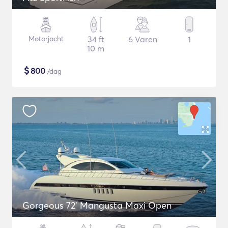
Motorjacht
34 ft
6 Varen
1
10 m
$
800
/dag
Gorgeous 72' Mangusta Maxi Open