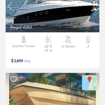
Regal 4260
Express Cruiser
42 ft
6 Varen
2
13 m
$
2,659
/dag