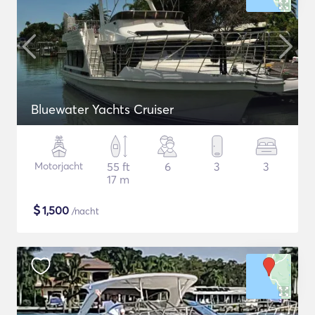
Bluewater Yachts Cruiser
Motorjacht
55 ft
6
3
3
17 m
$
1,500
/nacht