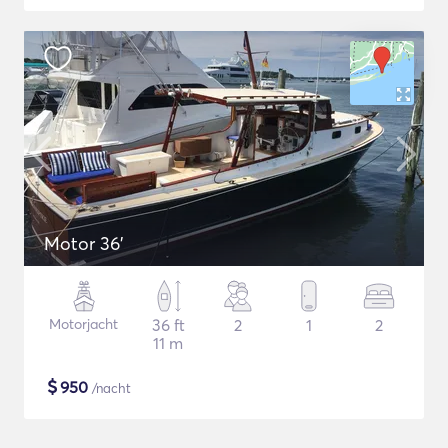
Motor 36'
Motorjacht
36 ft
2
1
2
11 m
$
950
/nacht