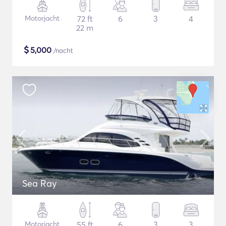
Motorjacht
72 ft
6
3
4
22 m
$
5,000
/nacht
Sea Ray
Motorjacht
55 ft
6
3
3