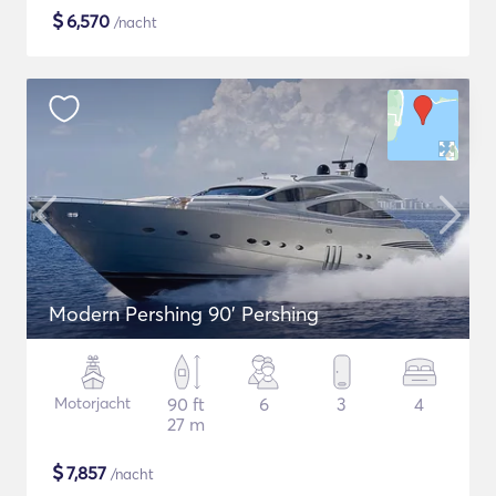
$
6,570
/nacht
Modern Pershing 90' Pershing
Motorjacht
90 ft
6
3
4
27 m
$
7,857
/nacht