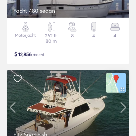
Yacht 480 sedan
Motorjacht
262 ft
8
4
4
80 m
$
12,856
/nacht
Fitz SportFish