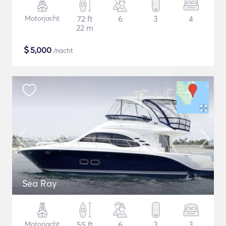
Motorjacht
72 ft
6
3
4
22 m
$
5,000
/nacht
Sea Ray
Motorjacht
55 ft
6
3
3