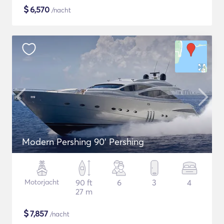
$
6,570
/nacht
Modern Pershing 90' Pershing
Motorjacht
90 ft
6
3
4
27 m
$
7,857
/nacht