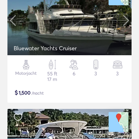
Bluewater Yachts Cruiser
Motorjacht
55 ft
6
3
3
17 m
$
1,500
/nacht