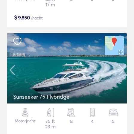
17 m
$
9,850
/nacht
Sunseeker 75 Flybridge
Motorjacht
75 ft
8
4
5
23 m