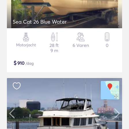
Sea Cat 26 Blue Water
Motorjacht
28 ft
6 Varen
0
9 m
$
910
/dag