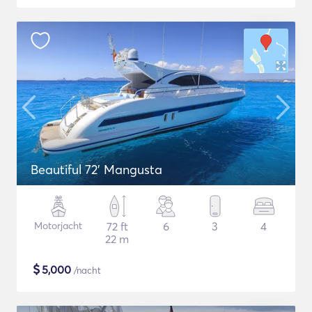
Beautiful 72' Mangusta
Motorjacht
72 ft
6
3
4
22 m
$
5,000
/nacht