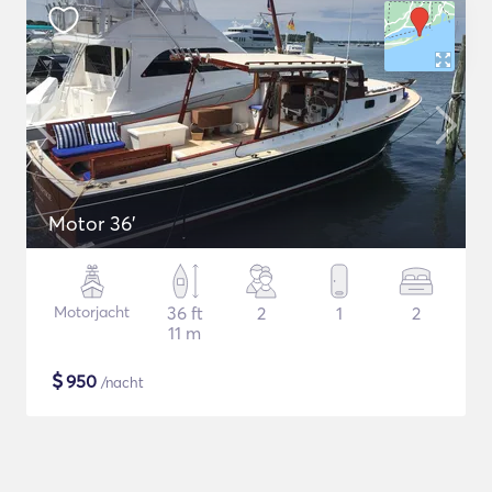
Motor 36'
Motorjacht
36 ft
2
1
2
11 m
$
950
/nacht