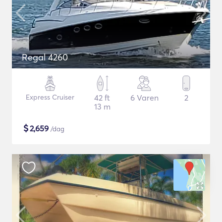
Regal 4260
Express Cruiser
42 ft
6 Varen
2
13 m
$
2,659
/dag