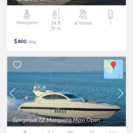
Motorjacht
34 ft
6 Varen
1
10 m
$
800
/dag
Gorgeous 72' Mangusta Maxi Open