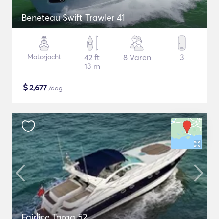
Beneteau Swift Trawler 41
Motorjacht
42 ft
8 Varen
3
13 m
$
2,677
/dag
Fairline Targa 52