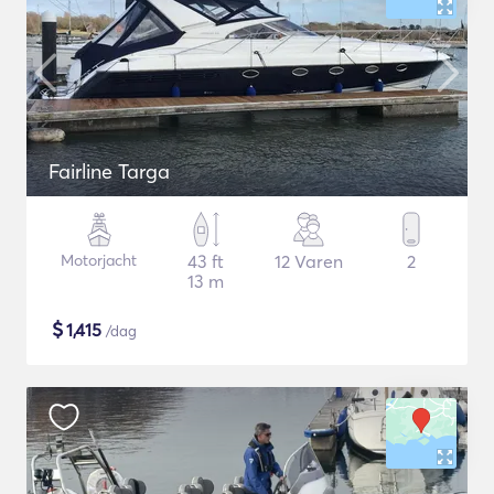
Fairline Targa
Motorjacht
43 ft
12 Varen
2
13 m
$
1,415
/dag