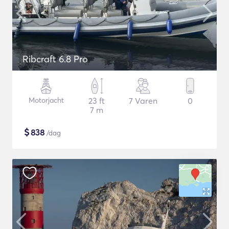
Ribcraft 6.8 Pro
Motorjacht
23 ft
7 Varen
0
7 m
$
838
/dag