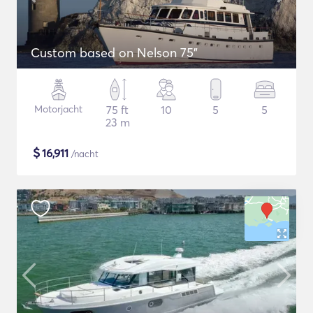
Custom based on Nelson 75"
Motorjacht
75 ft
10
5
5
23 m
$
16,911
/nacht