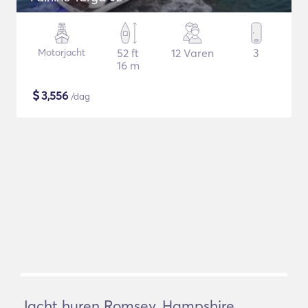
Motorjacht
52 ft
12 Varen
3
16 m
$
3,556
/dag
Jacht huren Romsey, Hampshire