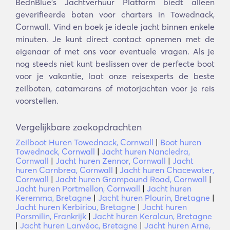
BednBlue's Jachtverhuur Platform biedt alleen
geverifieerde boten voor charters in Towednack,
Cornwall. Vind en boek je ideale jacht binnen enkele
minuten. Je kunt direct contact opnemen met de
eigenaar of met ons voor eventuele vragen. Als je
nog steeds niet kunt beslissen over de perfecte boot
voor je vakantie, laat onze reisexperts de beste
zeilboten, catamarans of motorjachten voor je reis
voorstellen.
Vergelijkbare zoekopdrachten
Zeilboot Huren Towednack, Cornwall
|
Boot huren
Towednack, Cornwall
|
Jacht huren Nancledra,
Cornwall
|
Jacht huren Zennor, Cornwall
|
Jacht
huren Carnbrea, Cornwall
|
Jacht huren Chacewater,
Cornwall
|
Jacht huren Grampound Road, Cornwall
|
Jacht huren Portmellon, Cornwall
|
Jacht huren
Keremma, Bretagne
|
Jacht huren Plourin, Bretagne
|
Jacht huren Kerbiriou, Bretagne
|
Jacht huren
Porsmilin, Frankrijk
|
Jacht huren Keralcun, Bretagne
|
Jacht huren Lanvéoc, Bretagne
|
Jacht huren Arne,