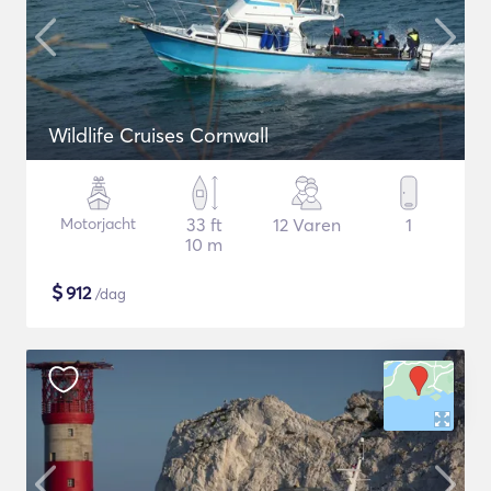
Wildlife Cruises Cornwall
Motorjacht
33 ft
12 Varen
1
10 m
$
912
/dag