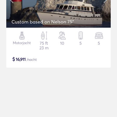
Custom based on Nelson 75"
Motorjacht
75 ft
10
5
5
23 m
$
16,911
/nacht