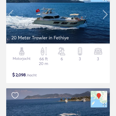
20 Meter Trawler in Fethiye
Motorjacht
66 ft
6
3
3
20 m
$
2,098
/nacht