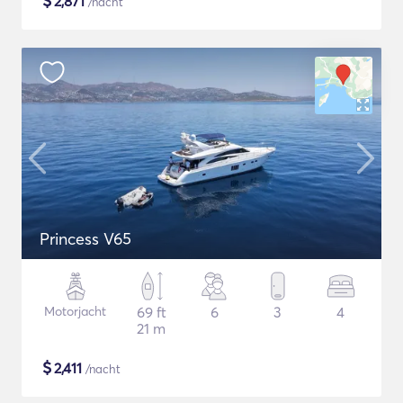
$
2,871
/nacht
Princess V65
Motorjacht
69 ft
6
3
4
21 m
$
2,411
/nacht