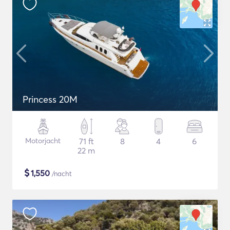
Princess 20M
Motorjacht
71 ft
8
4
6
22 m
$
1,550
/nacht