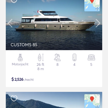
CUSTOMS 85
Motorjacht
26 ft
8
4
5
8 m
$
2,526
/nacht