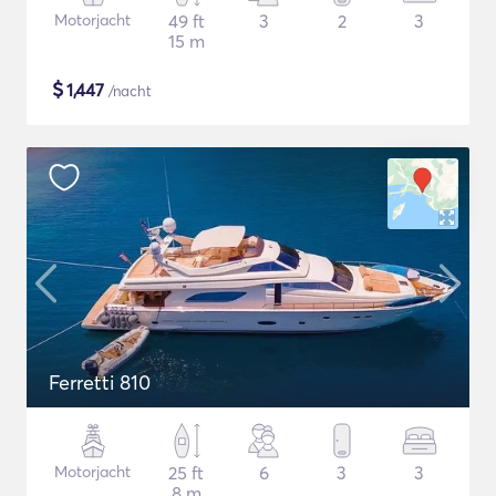
Motorjacht
49 ft
3
2
3
15 m
$
1,447
/nacht
Ferretti 810
Motorjacht
25 ft
6
3
3
8 m