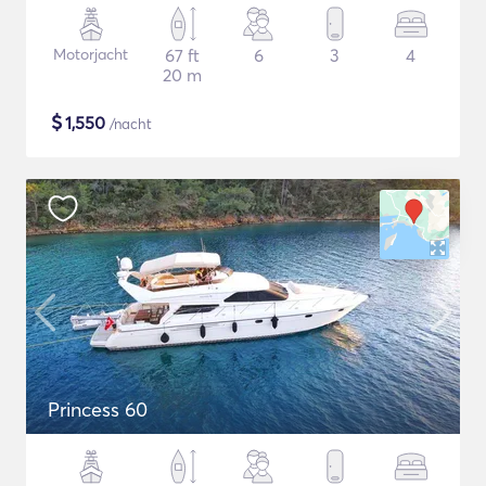
Motorjacht
67 ft
6
3
4
20 m
$
1,550
/nacht
Princess 60