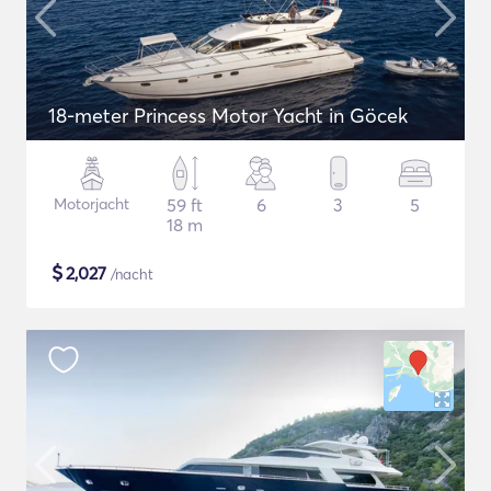
18-meter Princess Motor Yacht in Göcek
Motorjacht
59 ft
6
3
5
18 m
$
2,027
/nacht