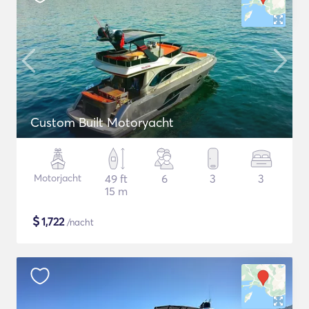
Custom Built Motoryacht
Motorjacht
49 ft
6
3
3
15 m
$
1,722
/nacht