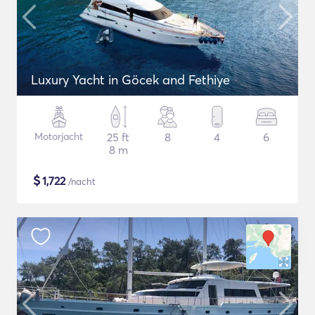
Luxury Yacht in Göcek and Fethiye
Motorjacht
25 ft
8
4
6
8 m
$
1,722
/nacht