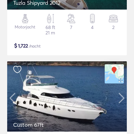
Tuzla Shipyard 2012
Motorjacht
68 ft
7
4
2
21 m
$
1,722
/nacht
Custom 67ft