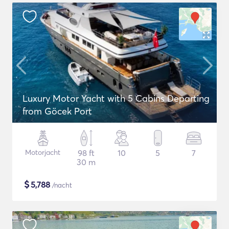
Luxury Motor Yacht with 5 Cabins Departing
from Göcek Port
Motorjacht
98 ft
10
5
7
30 m
$
5,788
/nacht