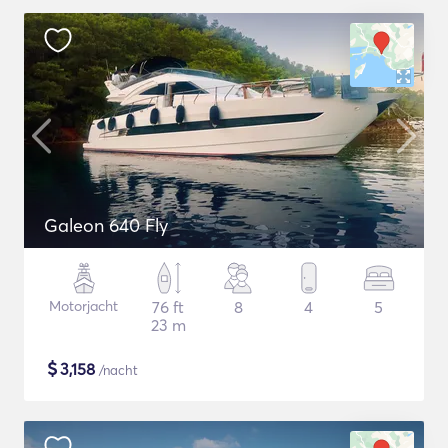
Galeon 640 Fly
Motorjacht
76 ft
8
4
5
23 m
$
3,158
/nacht