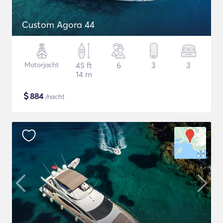
Custom Agora 44
Motorjacht
45 ft
6
3
3
14 m
$
884
/nacht