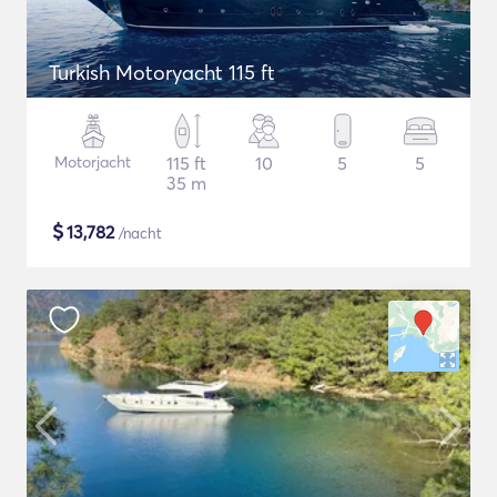
Turkish Motoryacht 115 ft
Motorjacht
115 ft
10
5
5
35 m
$
13,782
/nacht