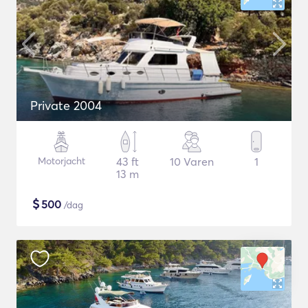
Private 2004
Motorjacht
43 ft
10 Varen
1
13 m
$
500
/dag