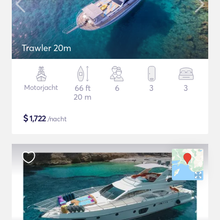
Trawler 20m
Motorjacht
66 ft
6
3
3
20 m
$
1,722
/nacht