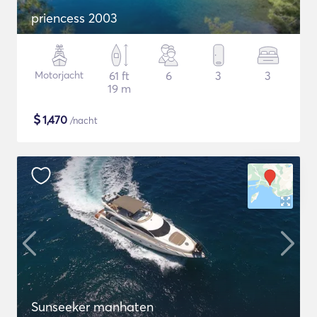
priencess 2003
Motorjacht
61 ft
6
3
3
19 m
$
1,470
/nacht
Sunseeker manhaten