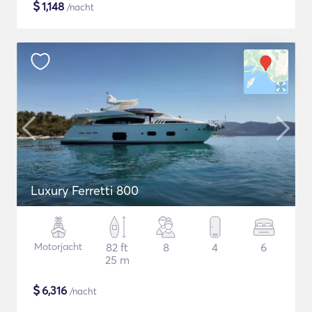
$
1,148
/nacht
Luxury Ferretti 800
Motorjacht
82 ft
8
4
6
25 m
$
6,316
/nacht