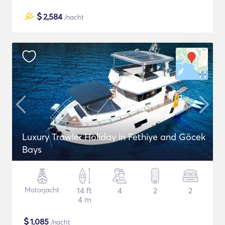
$
2,584
/nacht
Luxury Trawler Holiday in Fethiye and Göcek
Bays
Motorjacht
14 ft
4
2
2
4 m
$
1,085
/nacht