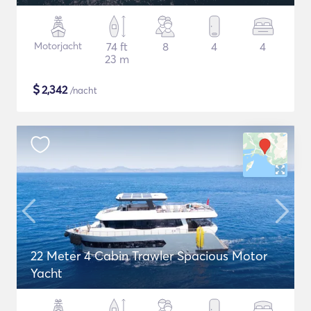
Motorjacht
74 ft
8
4
4
23 m
$
2,342
/nacht
22 Meter 4 Cabin Trawler Spacious Motor
Yacht