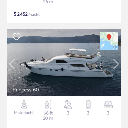
26 m
$
2,452
/nacht
Princess 60
Motorjacht
66 ft
3
3
3
20 m