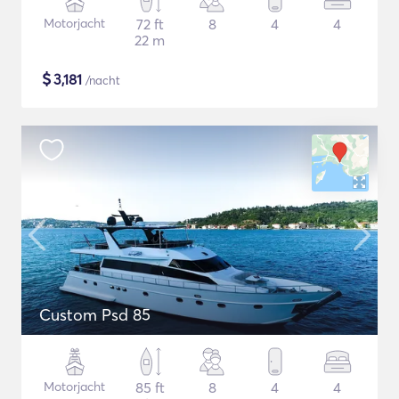
Motorjacht
72 ft
8
4
4
22 m
$
3,181
/nacht
Custom Psd 85
Motorjacht
85 ft
8
4
4