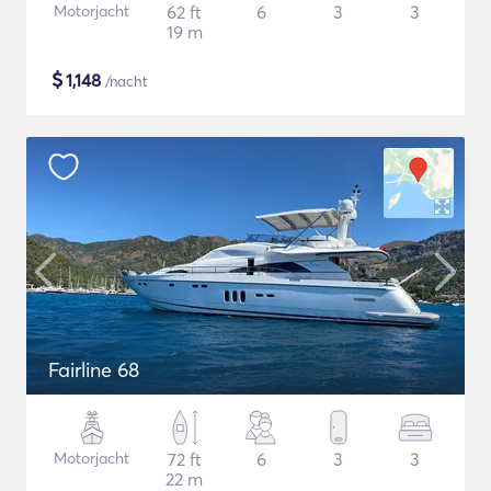
Motorjacht
62 ft
6
3
3
19 m
$
1,148
/nacht
Fairline 68
Motorjacht
72 ft
6
3
3
22 m