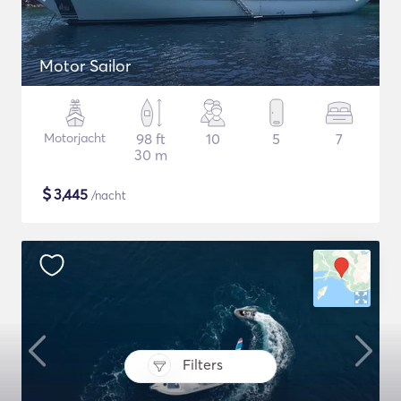
Motor Sailor
Motorjacht
98 ft
10
5
7
30 m
$
3,445
/nacht
Filters