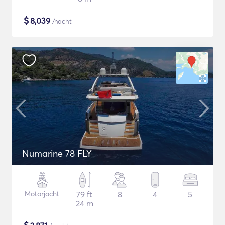
$
8,039
/nacht
Numarine 78 FLY
Motorjacht
79 ft
8
4
5
24 m