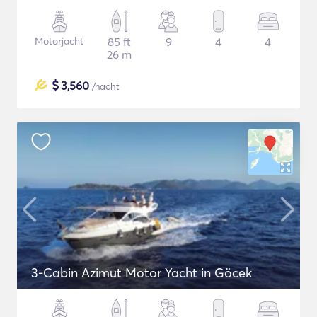
Motorjacht
85 ft
9
4
4
26 m
$
3,560
/nacht
3-Cabin Azimut Motor Yacht in Göcek