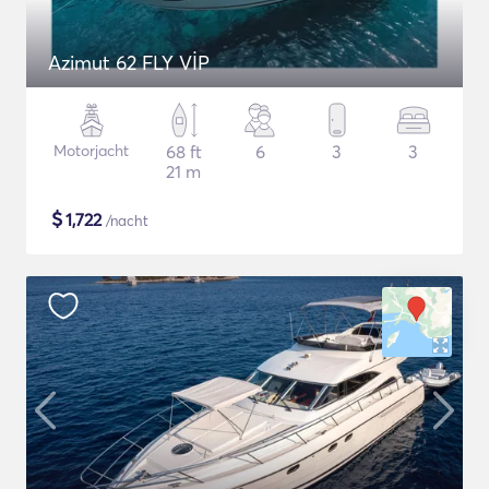
Azimut 62 FLY VİP
Motorjacht
68 ft
6
3
3
21 m
$
1,722
/nacht