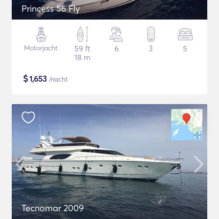
Princess 56 Fly
Motorjacht
59 ft
6
3
5
18 m
$
1,653
/nacht
Tecnomar 2009