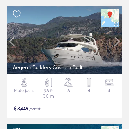
Aegean Builders Custom Built
Motorjacht
98 ft
8
4
4
30 m
$
3,445
/nacht