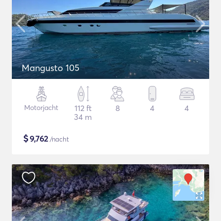
Mangusto 105
Motorjacht
112 ft
8
4
4
34 m
$
9,762
/nacht