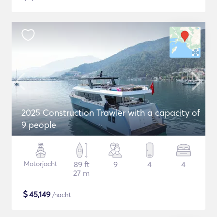
2025 Construction Trawler with a capacity of
9 people
Motorjacht
89 ft
9
4
4
27 m
$
45,149
/nacht