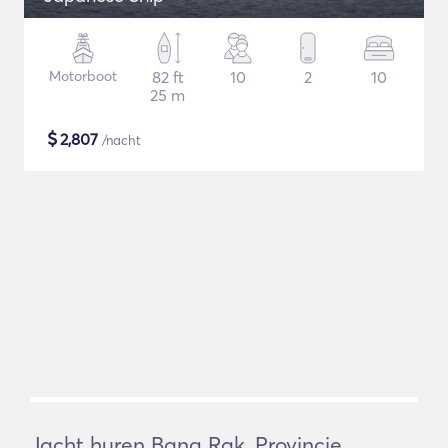
Motorboot
82 ft
10
2
10
25 m
$
2,807
/nacht
Jacht huren Bang Rak, Provincie