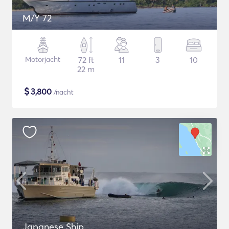
M/Y 72
Motorjacht
72 ft
11
3
10
22 m
$
3,800
/nacht
Japanese Ship