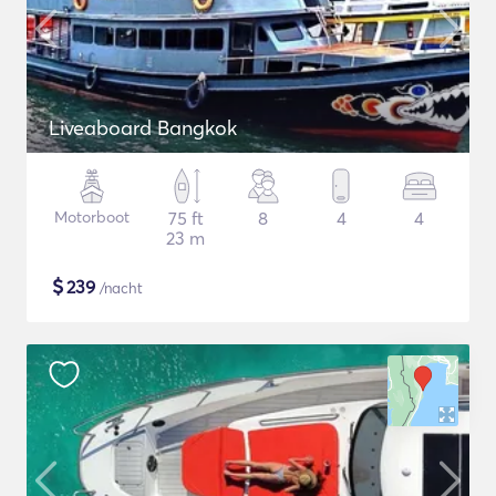
Liveaboard Bangkok
Motorboot
75 ft
8
4
4
23 m
$
239
/nacht