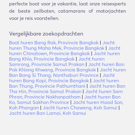
perfecte boot voor je vakantie, laat onze reisexperts
de beste zeilboten, catamarans of motorjachten
voor je reis voorstellen.
Vergelijkbare zoekopdrachten
Boot huren Bang Rak, Provincie Bangkok
|
Jacht
huren Thung Maha Mek, Provincie Bangkok
|
Jacht
huren Chinatown, Provincie Bangkok
|
Jacht huren
Bang Khlo, Provincie Bangkok
|
Jacht huren
Samrong, Provincie Samut Prakan
|
Jacht huren Ban
Pak Khlong Khwang, Provincie Bangkok
|
Jacht huren
Ban Bang Si Thong, Nonthaburi Province
|
Jacht
huren Bang Kapi, Provincie Bangkok
|
Jacht huren
Ban Thung, Provincie Pathumthani
|
Jacht huren Ban
Tha Hin, Provincie Samut Prakan
|
Jacht huren Sam
Phran, Provincie Nakhonpathom
|
Jacht huren Ban
Ko, Samut Sakhon Province
|
Jacht huren Haad Son,
Koh Phangan
|
Jacht huren Chaweng, Koh Samui
|
Jacht huren Ban Lamai, Koh Samui