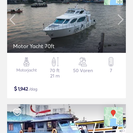
Motor Yacht 70ft
Motorjacht
70 ft
50 Varen
7
21 m
$
1,942
/dag