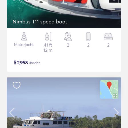
Nimbus T11 speed boat
Motorjacht
41 ft
2
2
2
12 m
$
2,958
/nacht