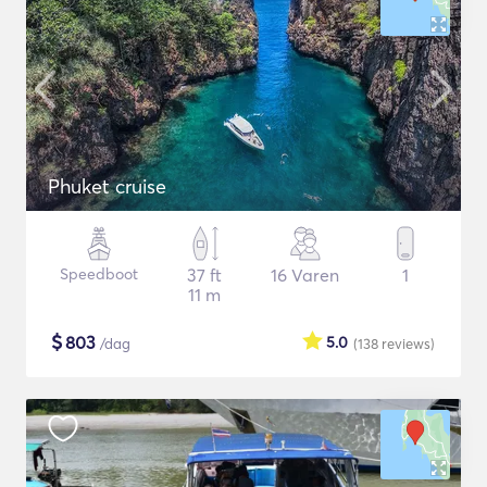
Phuket cruise
Speedboot
37 ft
16 Varen
1
11 m
$
803
5.0
/dag
(138
reviews
)