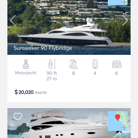
Sunseeker 90 Flybridge
Motorjacht
90 ft
8
4
6
27 m
$
20,020
/nacht