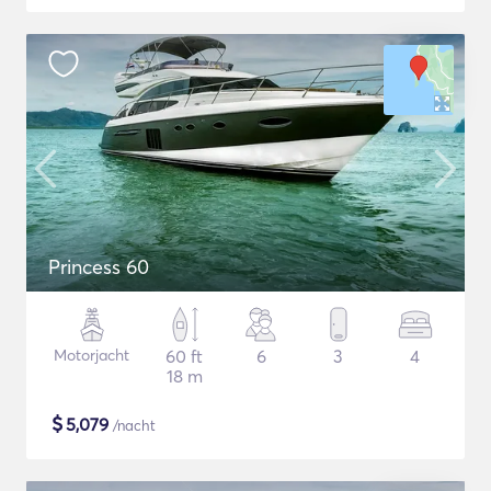
Princess 60
Motorjacht
60 ft
6
3
4
18 m
$
5,079
/nacht