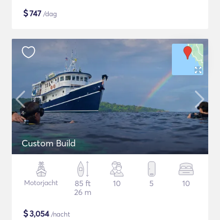
$
747
/dag
Custom Build
Motorjacht
85 ft
10
5
10
26 m
$
3,054
/nacht