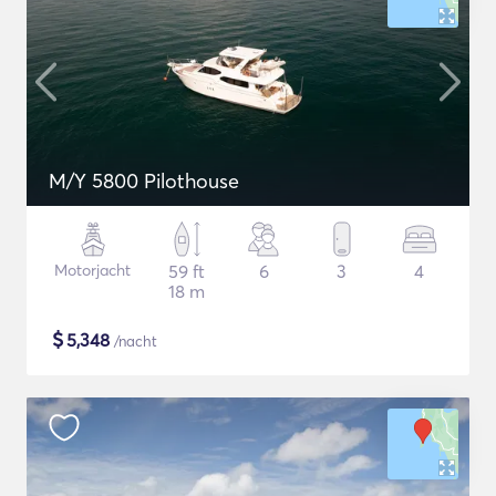
M/Y 5800 Pilothouse
Motorjacht
59 ft
6
3
4
18 m
$
5,348
/nacht