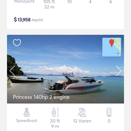
Motorjacht
105 ft
10
4
6
32 m
$
13,958
/nacht
Princess 140hp 2 engine
Speedboot
30 ft
12 Varen
0
9 m