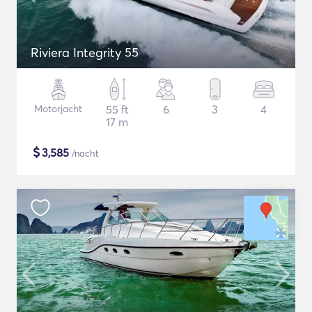
Riviera Integrity 55
Motorjacht
55 ft
6
3
4
17 m
$
3,585
/nacht