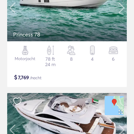
Princess 78
Motorjacht
78 ft
8
4
6
24 m
$
7,769
/nacht