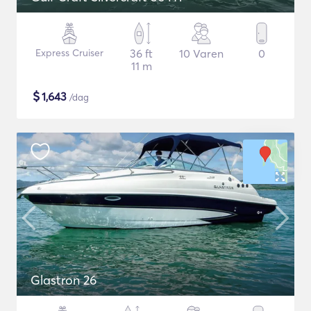
Express Cruiser
36 ft
10 Varen
0
11 m
$
1,643
/dag
Glastron 26