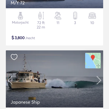
M/Y 72
Motorjacht
72 ft
11
3
10
22 m
$
3,800
/nacht
Japanese Ship