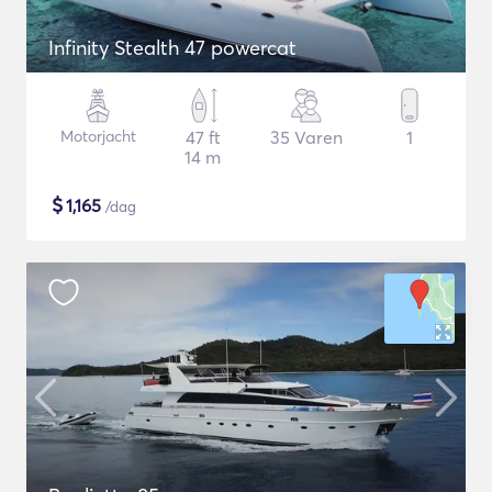
Infinity Stealth 47 powercat
Motorjacht
47 ft
35 Varen
1
14 m
$
1,165
/dag