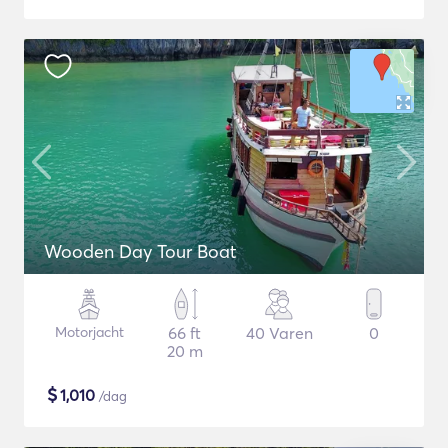
Wooden Day Tour Boat
Motorjacht
66 ft
40 Varen
0
20 m
$
1,010
/dag