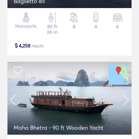
Baglietto 85
Motorjacht
85 ft
8
4
6
26 m
$
4,258
/nacht
Maha Bhetra - 90 ft Wooden Yacht