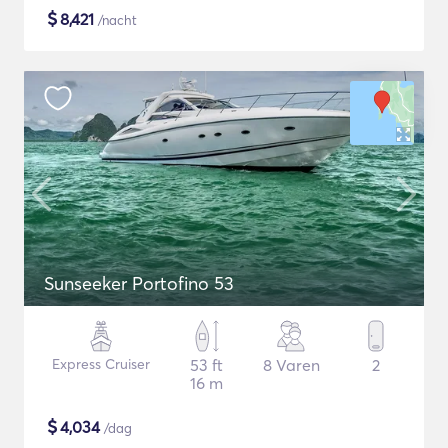
$
8,421
/nacht
Sunseeker Portofino 53
Express Cruiser
53 ft
8 Varen
2
16 m
$
4,034
/dag