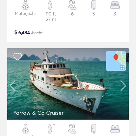
Motorjacht
90 ft
6
3
3
27 m
$
6,484
/nacht
Yarrow & Co Cruiser