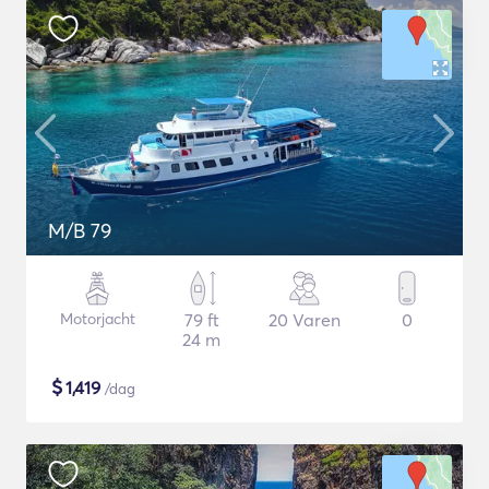
M/B 79
Motorjacht
79 ft
20 Varen
0
24 m
$
1,419
/dag