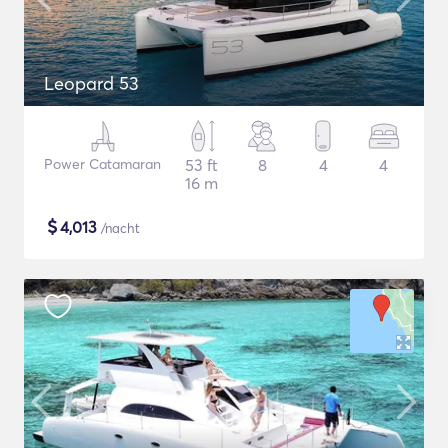
Leopard 53
Power Catamaran
53 ft
8
4
4
16 m
$
4,013
/nacht