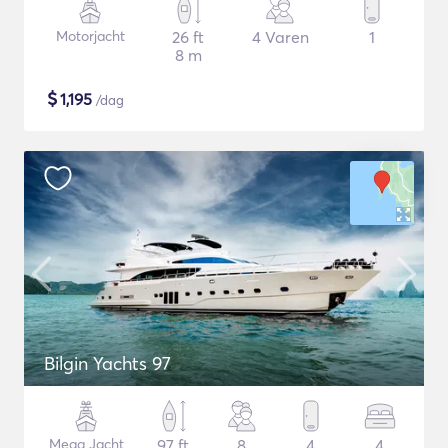
Motorjacht
26 ft
4 Varen
1
8 m
$
1,195
/dag
Bilgin Yachts 97
Mega Jacht
97 ft
8
4
4