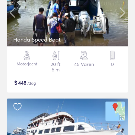
Honda Speed Boat
Motorjacht
20 ft
45 Varen
0
6 m
$
448
/dag