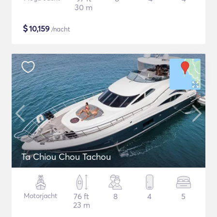
30 m
$
10,159
/nacht
Ta Chiou Chou Tachou
Motorjacht
76 ft
8
4
5
23 m