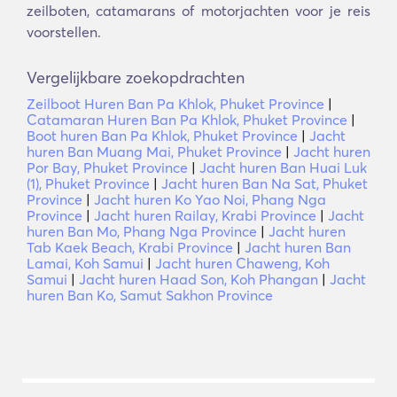
zeilboten, catamarans of motorjachten voor je reis
voorstellen.
Vergelijkbare zoekopdrachten
Zeilboot Huren Ban Pa Khlok, Phuket Province
|
Catamaran Huren Ban Pa Khlok, Phuket Province
|
Boot huren Ban Pa Khlok, Phuket Province
|
Jacht
huren Ban Muang Mai, Phuket Province
|
Jacht huren
Por Bay, Phuket Province
|
Jacht huren Ban Huai Luk
(1), Phuket Province
|
Jacht huren Ban Na Sat, Phuket
Province
|
Jacht huren Ko Yao Noi, Phang Nga
Province
|
Jacht huren Railay, Krabi Province
|
Jacht
huren Ban Mo, Phang Nga Province
|
Jacht huren
Tab Kaek Beach, Krabi Province
|
Jacht huren Ban
Lamai, Koh Samui
|
Jacht huren Chaweng, Koh
Samui
|
Jacht huren Haad Son, Koh Phangan
|
Jacht
huren Ban Ko, Samut Sakhon Province