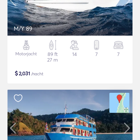
M/Y 89
Motorjacht
89 ft
14
7
7
27 m
$
2,031
/nacht