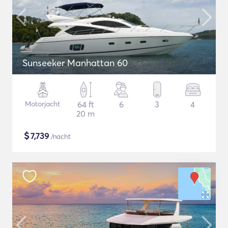
Sunseeker Manhattan 60
Motorjacht
64 ft
6
3
4
20 m
$
7,739
/nacht