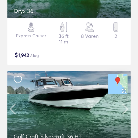
Oryx 36
Express Cruiser
36 ft
8 Varen
2
11 m
$
1,942
/dag
Gulf Craft Silvercraft 36 HT