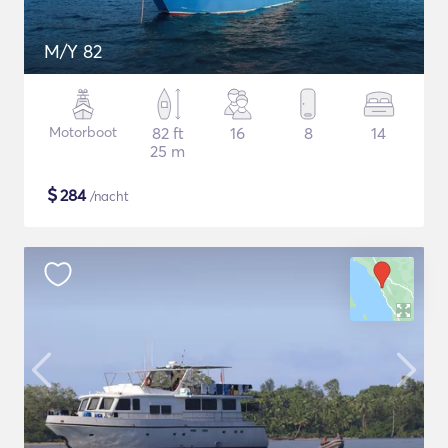
M/Y 82
Motorboot
82 ft
16
8
14
25 m
$
284
/nacht