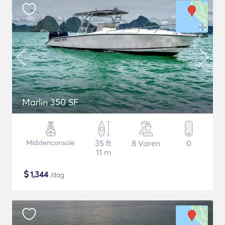
Marlin 350 SF
Middenconsole
35 ft
8 Varen
0
11 m
$
1,344
/dag