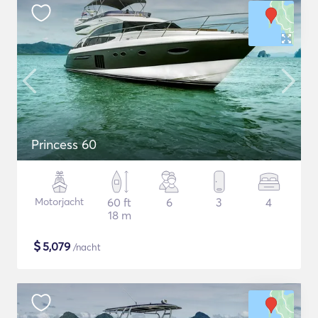
Princess 60
Motorjacht
60 ft
6
3
4
18 m
$
5,079
/nacht