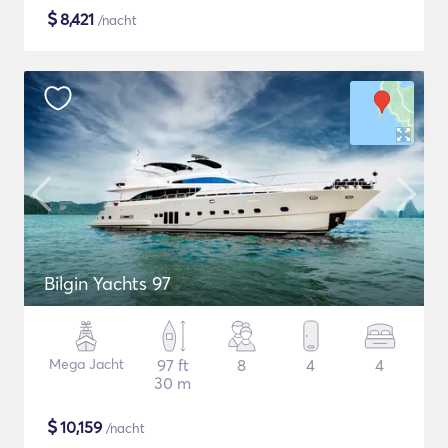
$
8,421
/nacht
Bilgin Yachts 97
Mega Jacht
97 ft
8
4
4
30 m
$
10,159
/nacht