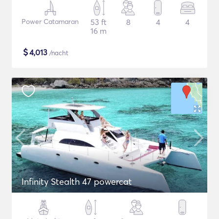
Power Catamaran
53 ft
8
4
4
16 m
$
4,013
/nacht
Infinity Stealth 47 powercat