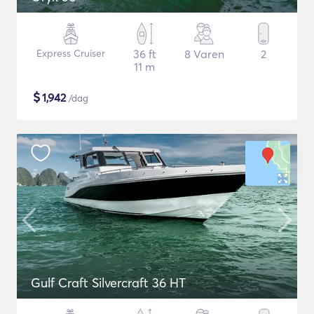
Express Cruiser
36 ft
8 Varen
2
11 m
$
1,942
/dag
Gulf Craft Silvercraft 36 HT