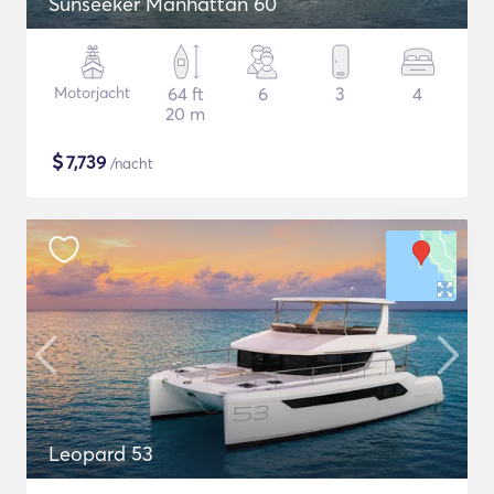
Sunseeker Manhattan 60
Motorjacht
64 ft
6
3
4
20 m
$
7,739
/nacht
Leopard 53