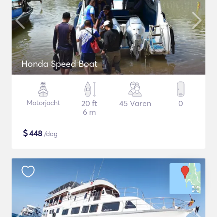
Honda Speed Boat
Motorjacht
20 ft
45 Varen
0
6 m
$
448
/dag