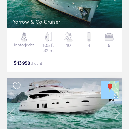
Yarrow & Co Cruiser
Motorjacht
105 ft
10
4
6
32 m
$
13,958
/nacht