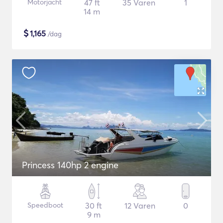
Motorjacht
47 ft
35 Varen
1
14 m
$
1,165
/dag
Princess 140hp 2 engine
Speedboot
30 ft
12 Varen
0
9 m