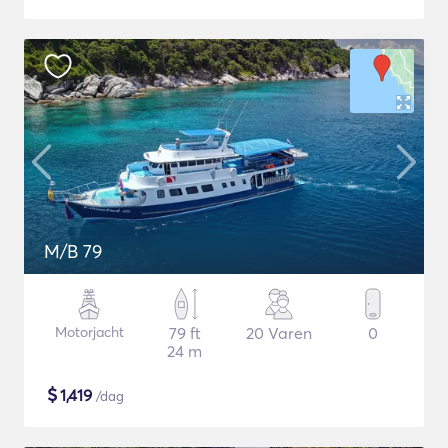
M/B 79
Motorjacht
79 ft
20 Varen
0
24 m
$
1,419
/dag