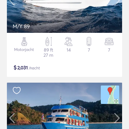
M/Y 89
Motorjacht
89 ft
14
7
7
27 m
$
2,031
/nacht