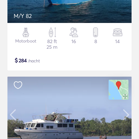
M/Y 82
Motorboot
82 ft
16
8
14
25 m
$
284
/nacht