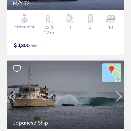
M/Y 72
Motorjacht
72 ft
11
3
10
22 m
$
3,800
/nacht
Japanese Ship