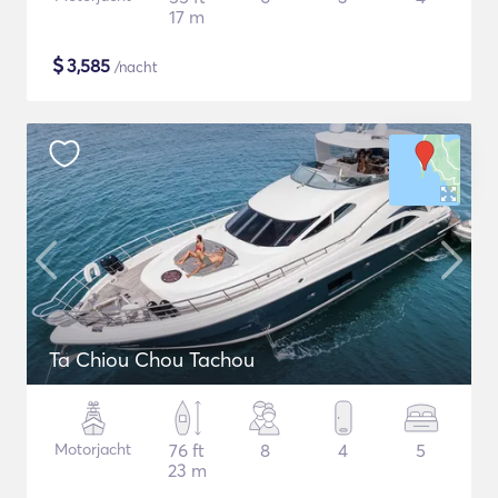
17 m
$
3,585
/nacht
Ta Chiou Chou Tachou
Motorjacht
76 ft
8
4
5
23 m