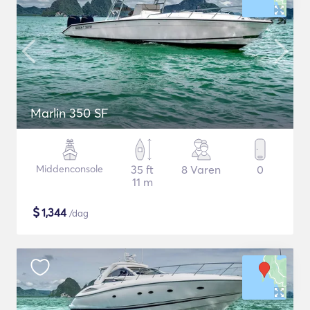
Marlin 350 SF
Middenconsole
35 ft
8 Varen
0
11 m
$
1,344
/dag