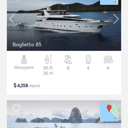
Baglietto 85
Motorjacht
85 ft
8
4
6
26 m
$
4,258
/nacht