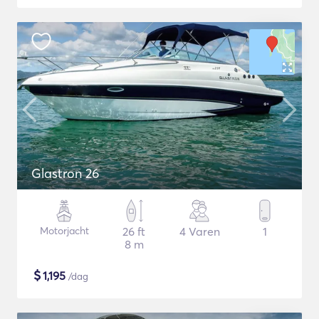
Glastron 26
Motorjacht
26 ft
4 Varen
1
8 m
$
1,195
/dag