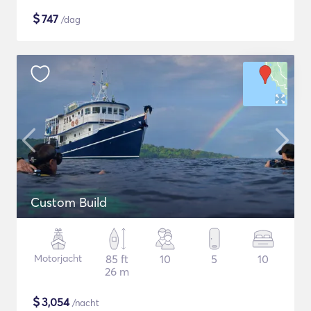
$
747
/dag
Custom Build
Motorjacht
85 ft
10
5
10
26 m
$
3,054
/nacht