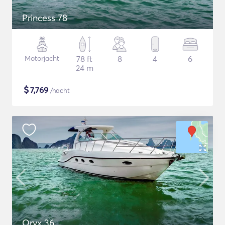
Princess 78
Motorjacht
78 ft
8
4
6
24 m
$
7,769
/nacht
Oryx 36