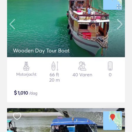
Wooden Day Tour Boat
Motorjacht
66 ft
40 Varen
0
20 m
$
1,010
/dag