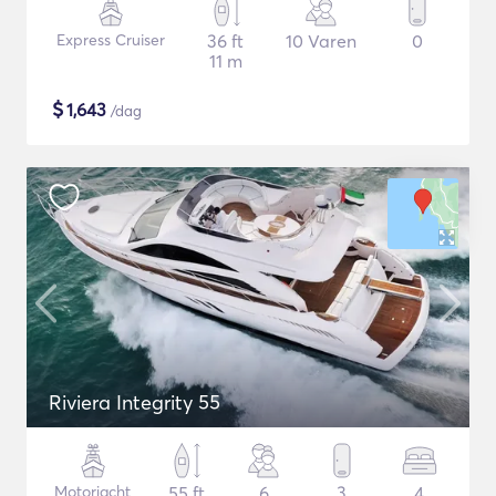
Express Cruiser
36 ft
10 Varen
0
11 m
$
1,643
/dag
Riviera Integrity 55
Motorjacht
55 ft
6
3
4