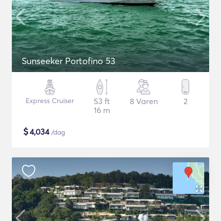
Sunseeker Portofino 53
Express Cruiser
53 ft
8 Varen
2
16 m
$
4,034
/dag