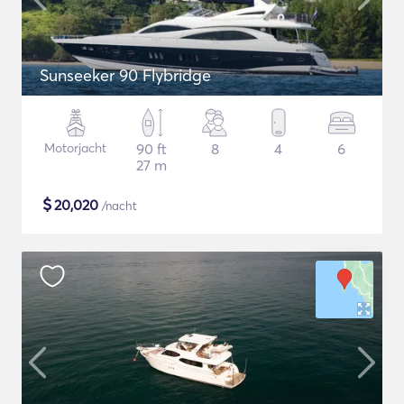
Sunseeker 90 Flybridge
Motorjacht
90 ft
8
4
6
27 m
$
20,020
/nacht