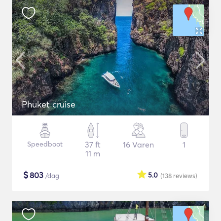
Phuket cruise
Speedboot
37 ft
16 Varen
1
11 m
$
803
5.0
/dag
(138
reviews
)