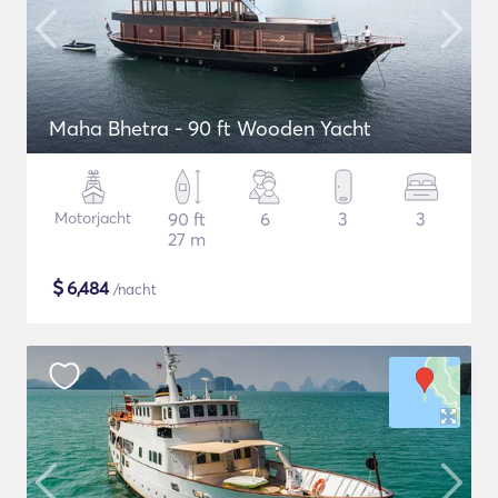
Maha Bhetra - 90 ft Wooden Yacht
Motorjacht
90 ft
6
3
3
27 m
$
6,484
/nacht