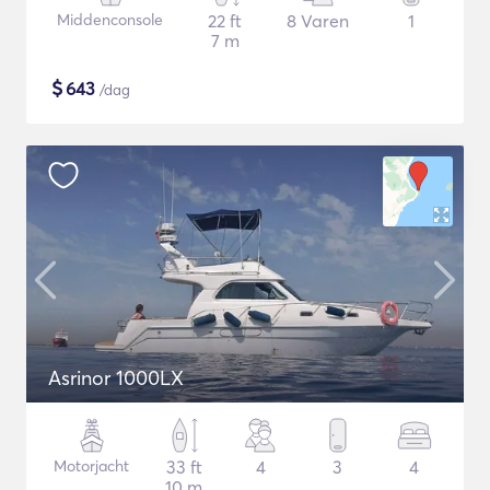
Middenconsole
22 ft
8 Varen
1
7 m
$
643
/dag
Asrinor 1000LX
Motorjacht
33 ft
4
3
4
10 m