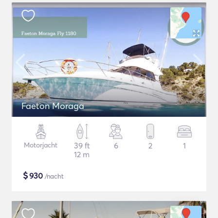
Faeton Moraga
Motorjacht
39 ft
6
2
1
12 m
$
930
/nacht