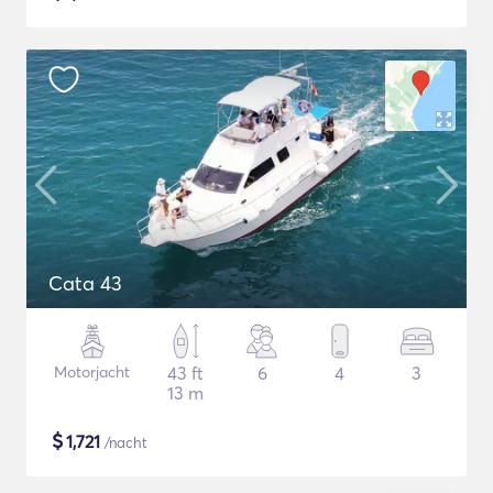
Cata 43
Motorjacht
43 ft
6
4
3
13 m
$
1,721
/nacht