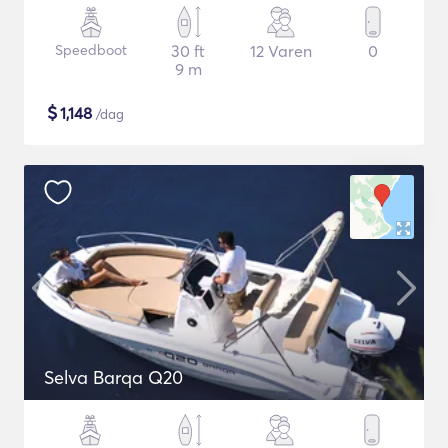
Speedboot
30 ft
12 Varen
0
9 m
$
1,148
/dag
Selva Barqa Q20