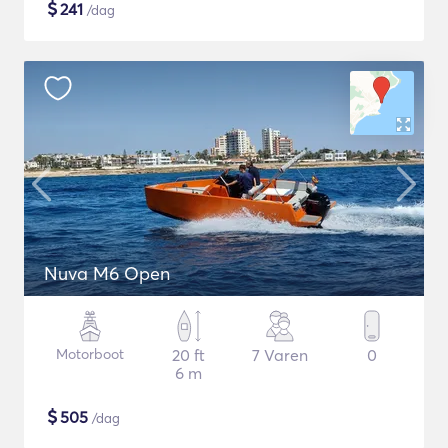
$
241
/dag
Nuva M6 Open
Motorboot
20 ft
7 Varen
0
6 m
$
505
/dag