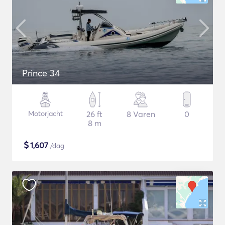
Prince 34
Motorjacht
26 ft
8 Varen
0
8 m
$
1,607
/dag