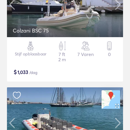
Colzani BSC 75
Stijf opblaasbaar
7 ft
7 Varen
0
2 m
$
1,033
/dag