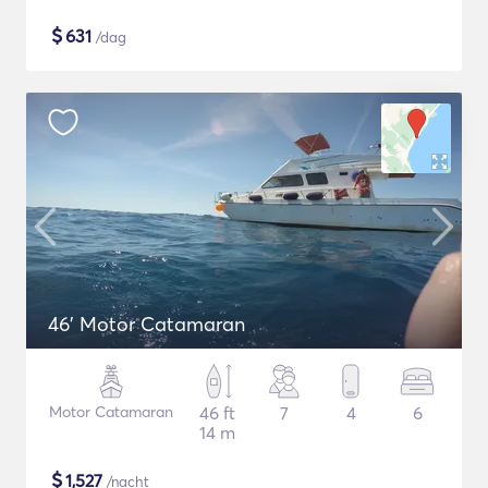
$
631
/dag
46' Motor Catamaran
Motor Catamaran
46 ft
7
4
6
14 m
$
1,527
/nacht