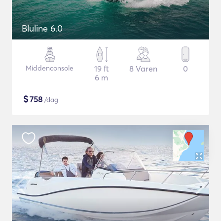
Bluline 6.0
Middenconsole
19 ft
8 Varen
0
6 m
$
758
/dag