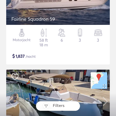
Fairline Squadron 59
Motorjacht
58 ft
6
3
3
18 m
$
1,837
/nacht
Filters