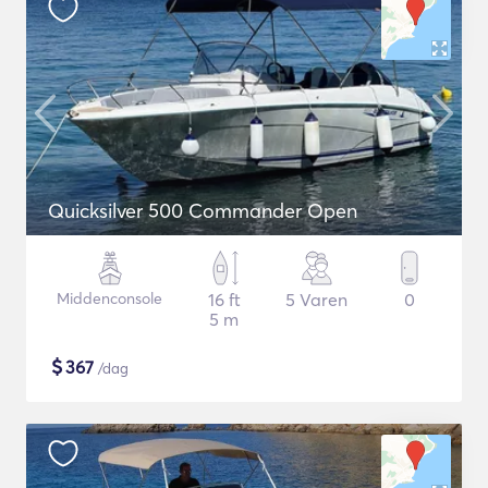
Quicksilver 500 Commander Open
Middenconsole
16 ft
5 Varen
0
5 m
$
367
/dag