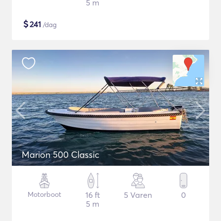
5 m
$
241
/dag
Marion 500 Classic
Motorboot
16 ft
5 Varen
0
5 m