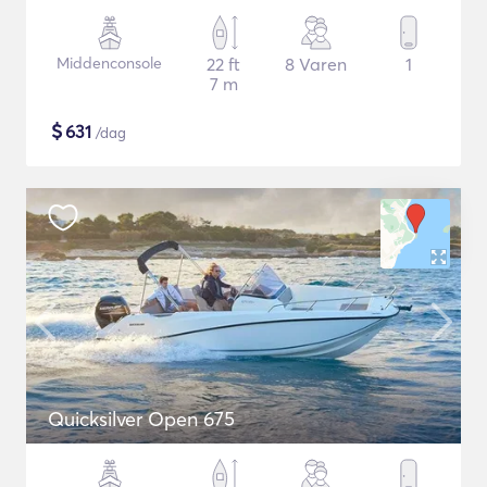
Middenconsole
22 ft
8 Varen
1
7 m
$
631
/dag
Quicksilver Open 675