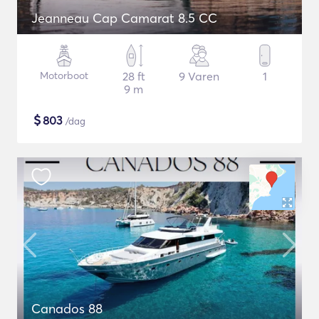
Jeanneau Cap Camarat 8.5 CC
Motorboot
28 ft
9 Varen
1
9 m
$
803
/dag
Canados 88