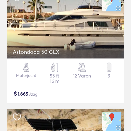
Astondooa 50 GLX
Motorjacht
53 ft
12 Varen
3
16 m
$
1,665
/dag