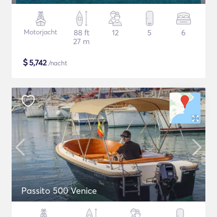
Motorjacht
88 ft
12
5
6
27 m
$
5,742
/nacht
Passito 500 Venice