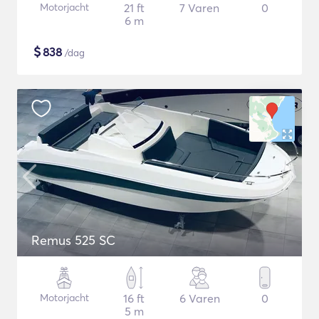
Motorjacht
21 ft
7 Varen
0
6 m
$
838
/dag
Remus 525 SC
Motorjacht
16 ft
6 Varen
0
5 m