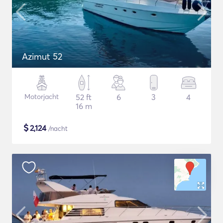
Azimut 52
Motorjacht
52 ft
6
3
4
16 m
$
2,124
/nacht