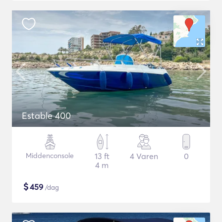
Estable 400
Middenconsole
13 ft
4 Varen
0
4 m
$
459
/dag