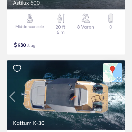
Astilux 600
Middenconsole
20 ft
8 Varen
0
6 m
$
930
/dag
Kattum K-30