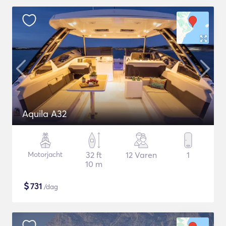
Aquila A32
Motorjacht
32 ft
12 Varen
1
10 m
$
731
/dag