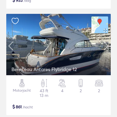
$
953
/dag
Beneteau Antares Flybridge 12
Motorjacht
43 ft
4
2
2
13 m
$
861
/nacht