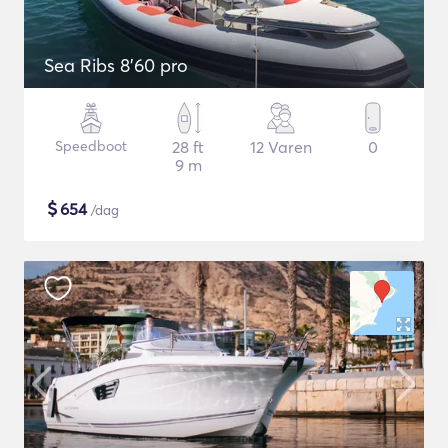
Sea Ribs 8'60 pro
Speedboot
28 ft
12 Varen
0
9 m
$
654
/dag