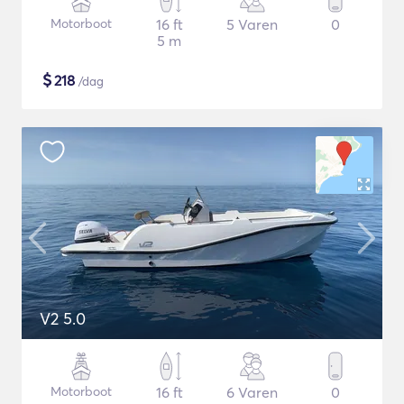
Motorboot
16 ft
5 Varen
0
5 m
$
218
/dag
V2 5.0
Motorboot
16 ft
6 Varen
0