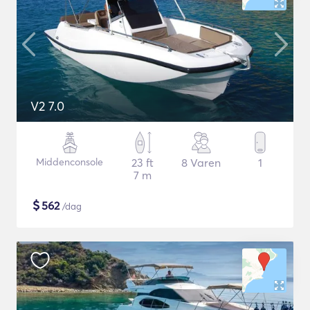
V2 7.0
Middenconsole
23 ft
8 Varen
1
7 m
$
562
/dag