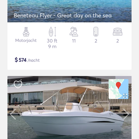
Beneteau Flyer - Great day on the sea
Motorjacht
30 ft
11
2
2
9 m
$
574
/nacht