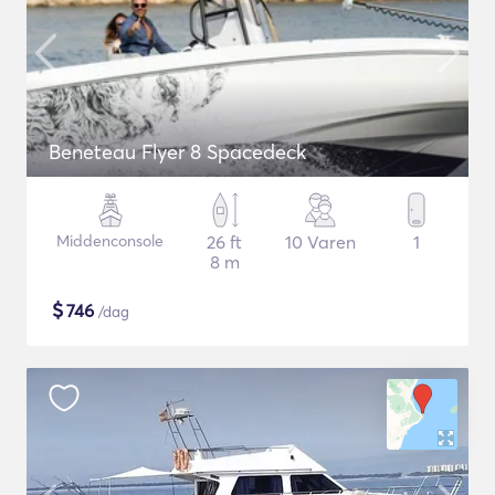
Beneteau Flyer 8 Spacedeck
Middenconsole
26 ft
10 Varen
1
8 m
$
746
/dag