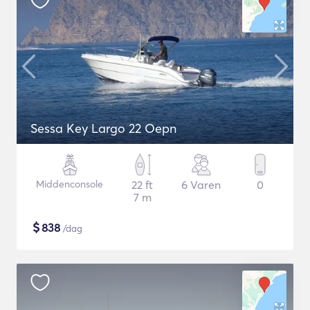
Sessa Key Largo 22 Oepn
Middenconsole
22 ft
6 Varen
0
7 m
$
838
/dag