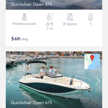
Quicksilver Open 675
Middenconsole
22 ft
8 Varen
1
7 m
$
631
/dag
Quicksilver Open 675