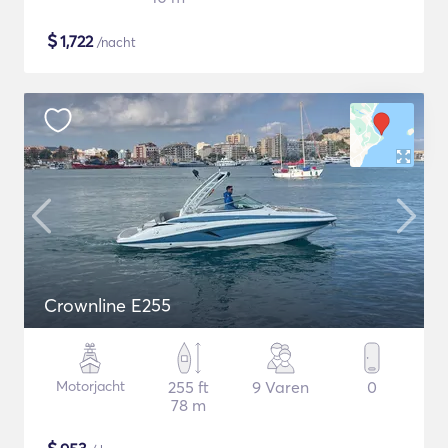
$
1,722
/nacht
Crownline E255
Motorjacht
255 ft
9 Varen
0
78 m