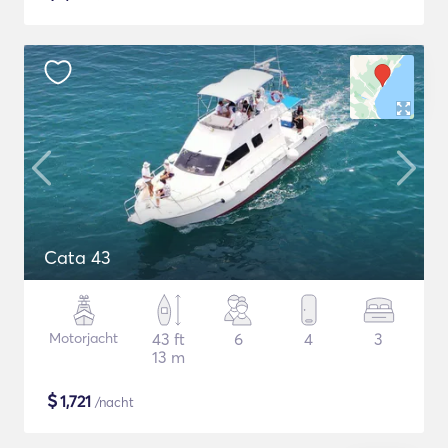
Cata 43
Motorjacht
43 ft
6
4
3
13 m
$
1,721
/nacht