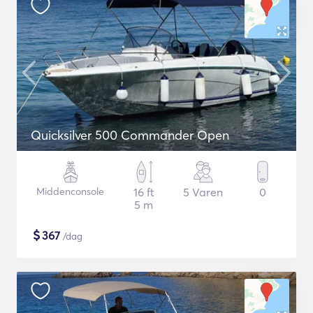
Quicksilver 500 Commander Open
Middenconsole
16 ft
5 Varen
0
5 m
$
367
/dag