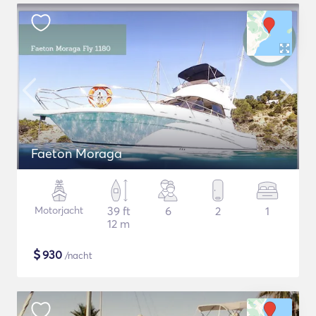
Faeton Moraga
Motorjacht
39 ft
6
2
1
12 m
$
930
/nacht