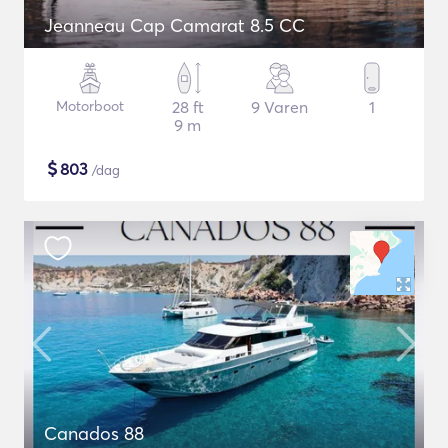
Jeanneau Cap Camarat 8.5 CC
Motorboot
28 ft
9 Varen
1
9 m
$
803
/dag
Canados 88