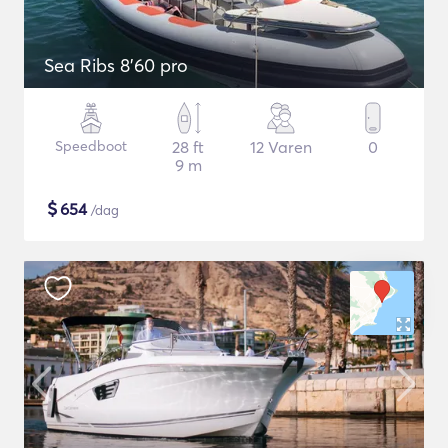
Sea Ribs 8'60 pro
Speedboot
28 ft
12 Varen
0
9 m
$
654
/dag