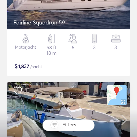
Fairline Squadron 59
Motorjacht
58 ft
6
3
3
18 m
$
1,837
/nacht
Filters