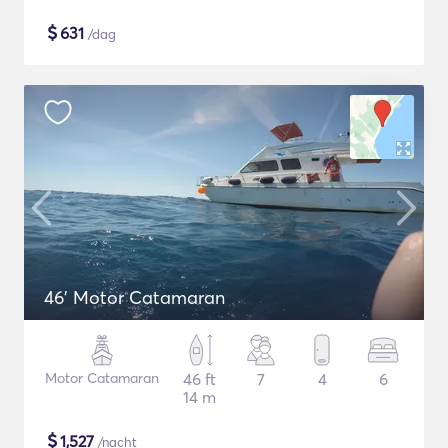
$
631
/dag
46' Motor Catamaran
Motor Catamaran
46 ft
7
4
6
14 m
$
1,527
/nacht