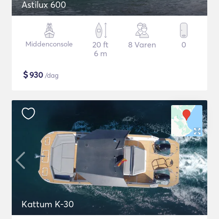
Astilux 600
Middenconsole
20 ft
8 Varen
0
6 m
$
930
/dag
Kattum K-30