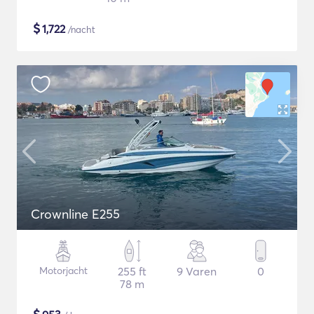
$
1,722
/nacht
Crownline E255
Motorjacht
255 ft
9 Varen
0
78 m