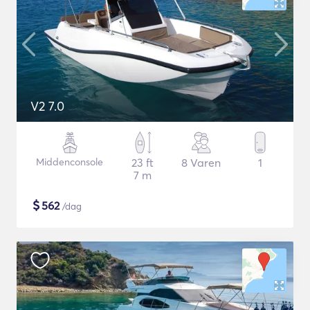
V2 7.0
Middenconsole
23 ft
8 Varen
1
7 m
$
562
/dag