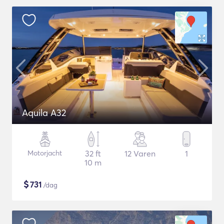
Aquila A32
Motorjacht
32 ft
12 Varen
1
10 m
$
731
/dag