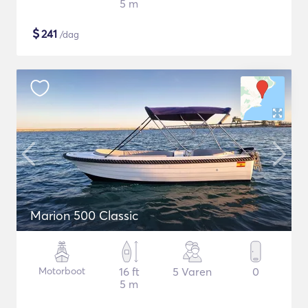
5 m
$
241
/dag
Marion 500 Classic
Motorboot
16 ft
5 Varen
0
5 m