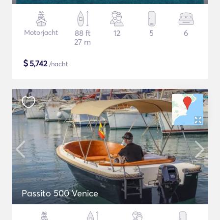
Motorjacht
88 ft
12
5
6
27 m
$
5,742
/nacht
Passito 500 Venice