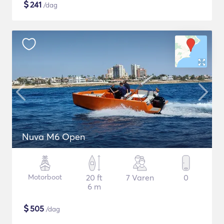
$
241
/dag
Nuva M6 Open
Motorboot
20 ft
7 Varen
0
6 m
$
505
/dag