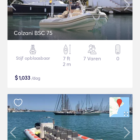
Colzani BSC 75
Stijf opblaasbaar
7 ft
7 Varen
0
2 m
$
1,033
/dag