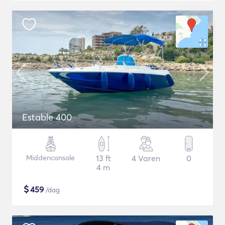
Estable 400
Middenconsole
13 ft
4 Varen
0
4 m
$
459
/dag