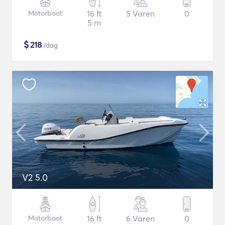
Motorboot
16 ft
5 Varen
0
5 m
$
218
/dag
V2 5.0
Motorboot
16 ft
6 Varen
0