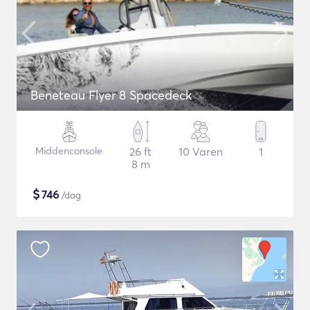
Beneteau Flyer 8 Spacedeck
Middenconsole
26 ft
10 Varen
1
8 m
$
746
/dag