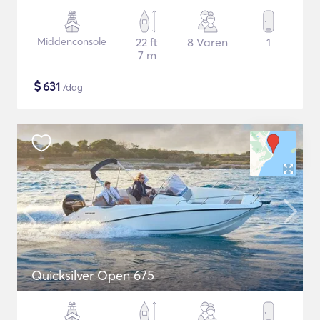
Middenconsole
22 ft
8 Varen
1
7 m
$
631
/dag
Quicksilver Open 675