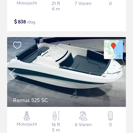
Motorjacht
21 ft
7 Varen
0
6 m
$
838
/dag
Remus 525 SC
Motorjacht
16 ft
6 Varen
0
5 m