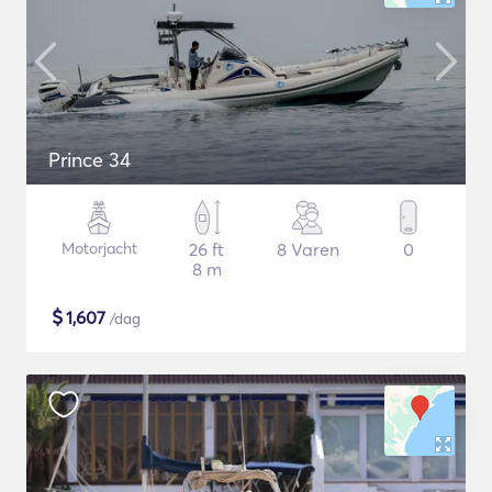
Prince 34
Motorjacht
26 ft
8 Varen
0
8 m
$
1,607
/dag