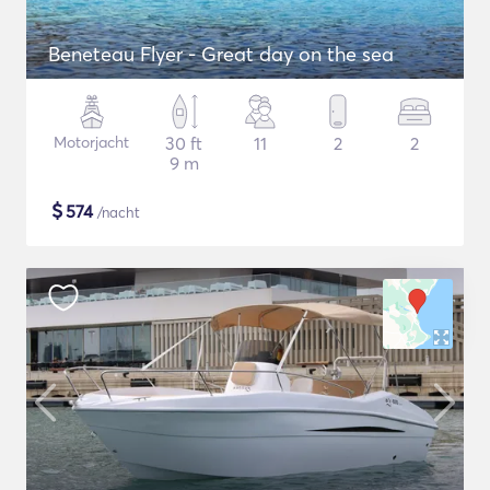
Beneteau Flyer - Great day on the sea
Motorjacht
30 ft
11
2
2
9 m
$
574
/nacht