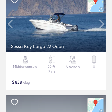
Sessa Key Largo 22 Oepn
Middenconsole
22 ft
6 Varen
0
7 m
$
838
/dag