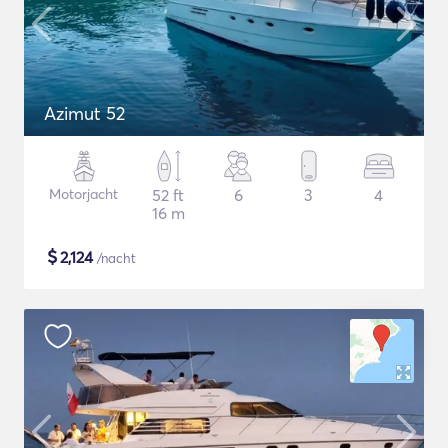
Azimut 52
Motorjacht
52 ft
6
3
4
16 m
$
2,124
/nacht