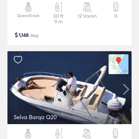
Speedboot
30 ft
12 Varen
0
9 m
$
1,148
/dag
Selva Barqa Q20