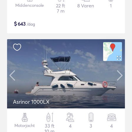
Middenconsole
22 ft
8 Varen
1
7 m
$
643
/dag
Asrinor 1000LX
Motorjacht
33 ft
4
3
4
10 m