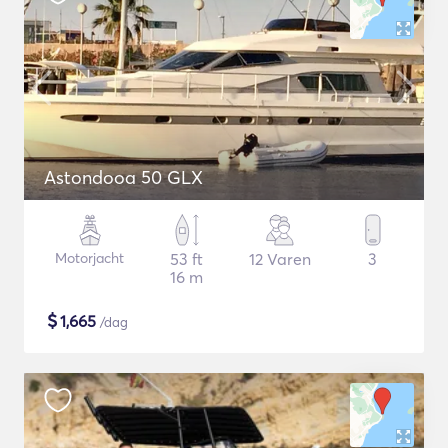
Astondooa 50 GLX
Motorjacht
53 ft
12 Varen
3
16 m
$
1,665
/dag