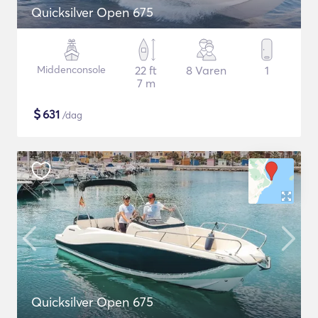
Quicksilver Open 675
Middenconsole
22 ft
8 Varen
1
7 m
$
631
/dag
Quicksilver Open 675