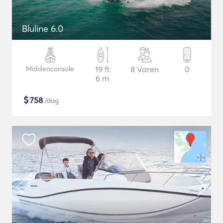
Bluline 6.0
Middenconsole
19 ft
8 Varen
0
6 m
$
758
/dag