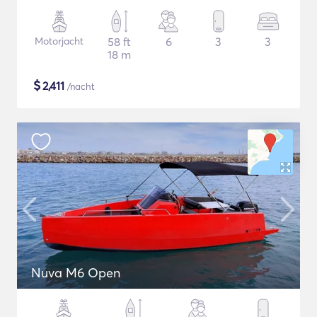
Motorjacht
58 ft
6
3
3
18 m
$
2,411
/nacht
Nuva M6 Open