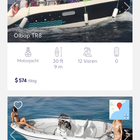
Olbap TR8
Motorjacht
30 ft
12 Varen
0
9 m
$
574
/dag