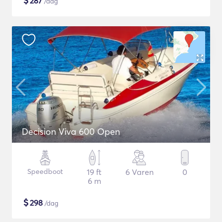
$
287
/dag
Decision Viva 600 Open
Speedboot
19 ft
6 Varen
0
6 m
$
298
/dag