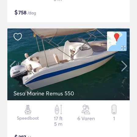
$
758
/dag
Sesa Marine Remus 550
Speedboot
17 ft
6 Varen
1
5 m