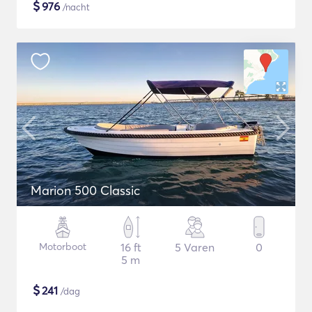
$
976
/nacht
Marion 500 Classic
Motorboot
16 ft
5 Varen
0
5 m
$
241
/dag