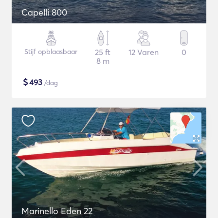
Capelli 800
Stijf opblaasbaar
25 ft
12 Varen
0
8 m
$
493
/dag
Marinello Eden 22