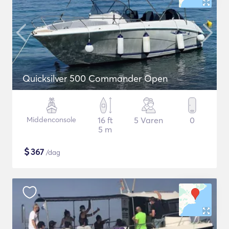
Quicksilver 500 Commander Open
Middenconsole
16 ft
5 Varen
0
5 m
$
367
/dag