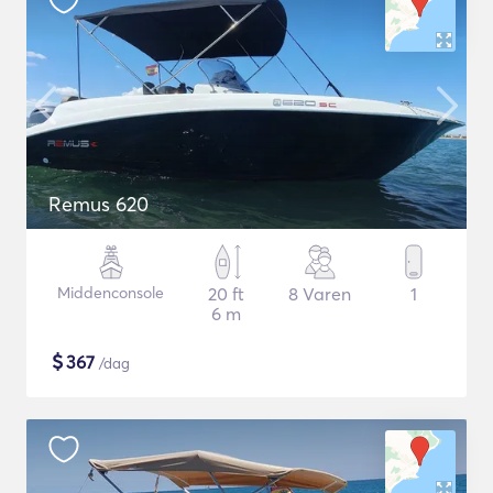
Remus 620
Middenconsole
20 ft
8 Varen
1
6 m
$
367
/dag