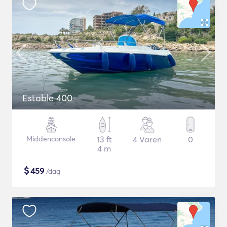
Estable 400
Middenconsole
13 ft
4 Varen
0
4 m
$
459
/dag