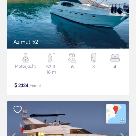
Azimut 52
Motorjacht
52 ft
6
3
4
16 m
$
2,124
/nacht