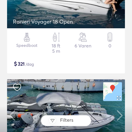
Ranieri Voyager 18 Open
Speedboot
18 ft
6 Varen
0
5 m
$
321
/dag
Filters