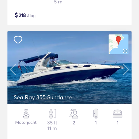
5 m
$
218
/dag
Sea Ray 355 Sundancer
Motorjacht
35 ft
2
1
1
11 m