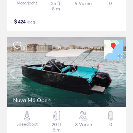
Motorjacht
25 ft
9 Varen
0
8 m
$
424
/dag
Nuva M6 Open
Speedboot
20 ft
8 Varen
0
6 m