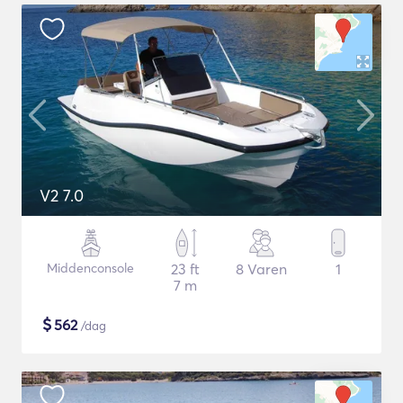
V2 7.0
Middenconsole
23 ft
8 Varen
1
7 m
$
562
/dag