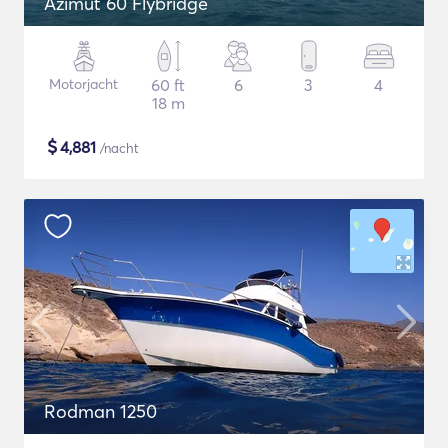
Azimut 60 Flybridge
Motorjacht
60 ft
6
3
4
18 m
$
4,881
/nacht
Rodman 1250