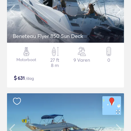
Beneteau Flyer 850 Sun Deck
Motorboot
27 ft
9 Varen
0
8 m
$
631
/dag