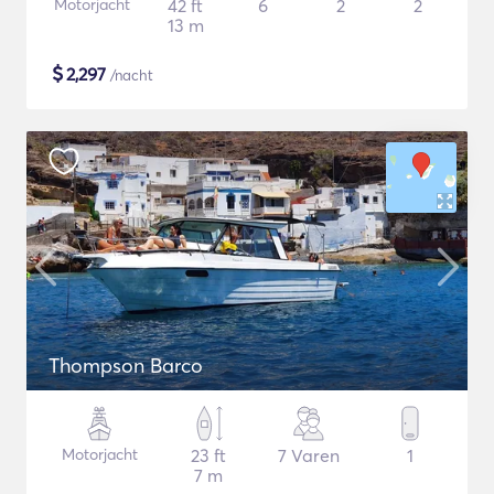
Motorjacht
42 ft
6
2
2
13 m
$
2,297
/nacht
Thompson Barco
Motorjacht
23 ft
7 Varen
1
7 m