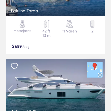
Fairline Targa
Motorjacht
42 ft
11 Varen
2
13 m
$
689
/dag