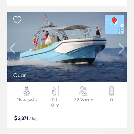
Quar
Motorjacht
0 ft
32 Varen
0
0 m
$
2,871
/dag