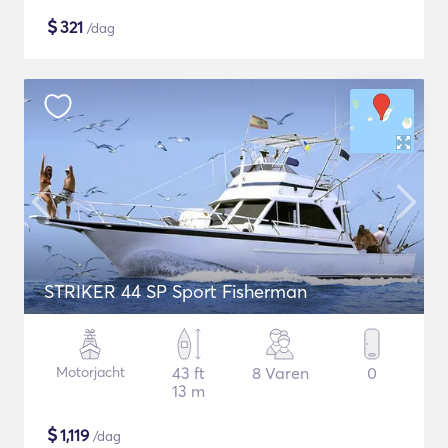
$
321
/dag
STRIKER 44 SP Sport Fisherman
Motorjacht
43 ft
8 Varen
0
13 m
$
1,119
/dag