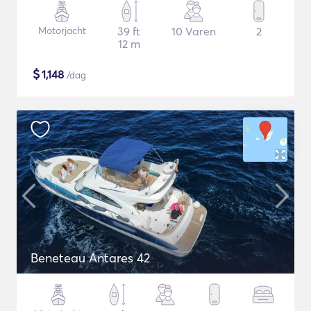
Motorjacht
39 ft
10 Varen
2
12 m
$
1,148
/dag
Beneteau Antares 42