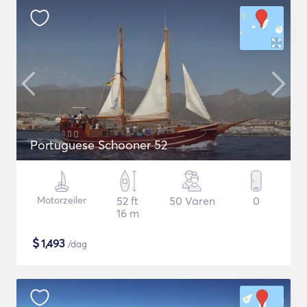
Portuguese Schooner 52
Motorzeiler
52 ft
50 Varen
0
16 m
$
1,493
/dag