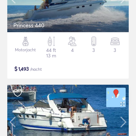
Princess 440
Motorjacht
44 ft
4
3
3
13 m
$
1,493
/nacht