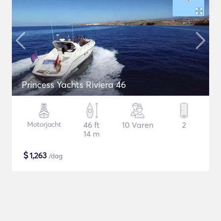
Princess Yachts Riviera 46
Motorjacht
46 ft
10 Varen
2
14 m
$
1,263
/dag