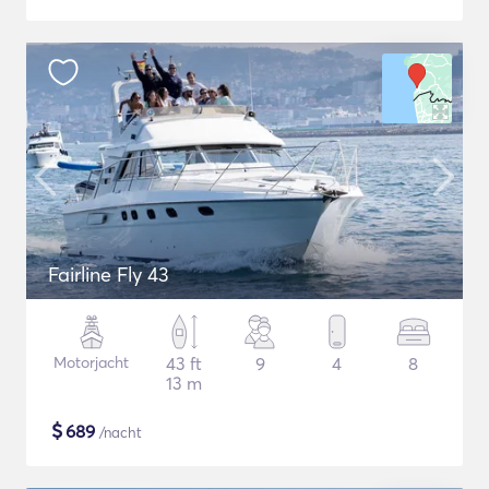
Fairline Fly 43
Motorjacht
43 ft
9
4
8
13 m
$
689
/nacht