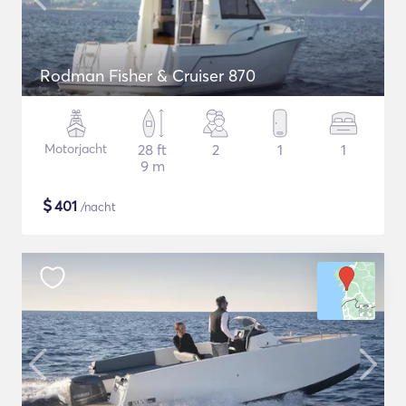
Rodman Fisher & Cruiser 870
Motorjacht
28 ft
2
1
1
9 m
$
401
/nacht