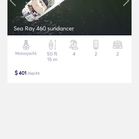
Sea Ray 460 sundancer
Motorjacht
50 ft
4
2
2
15 m
$
401
/nacht