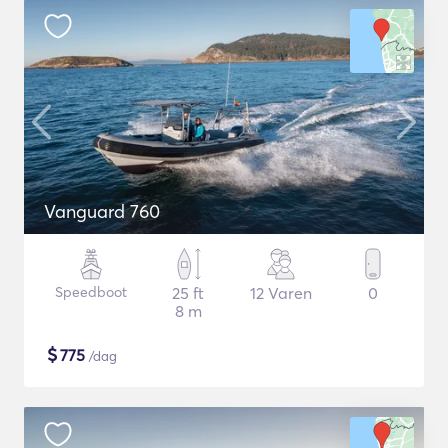
Vanguard 760
Speedboot
25 ft
12 Varen
0
8 m
$
775
/dag