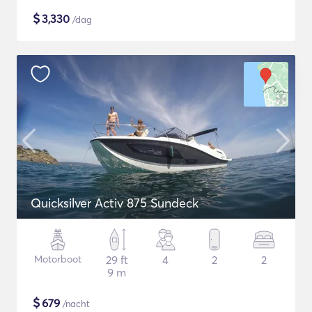
$
3,330
/dag
Quicksilver Activ 875 Sundeck
Motorboot
29 ft
4
2
2
9 m
$
679
/nacht