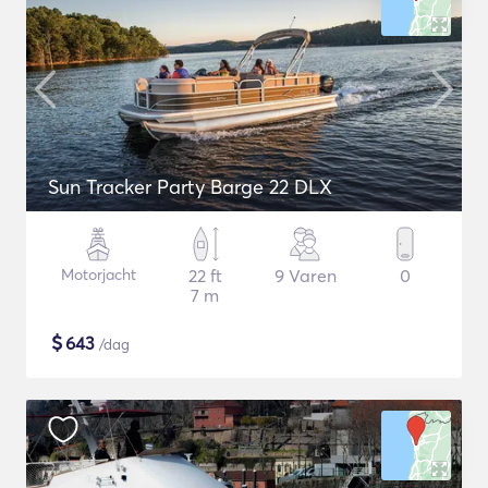
Sun Tracker Party Barge 22 DLX
Motorjacht
22 ft
9 Varen
0
7 m
$
643
/dag