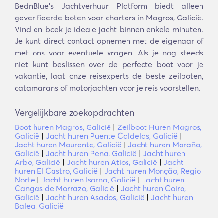
BednBlue's Jachtverhuur Platform biedt alleen
geverifieerde boten voor charters in Magros, Galicië.
Vind en boek je ideale jacht binnen enkele minuten.
Je kunt direct contact opnemen met de eigenaar of
met ons voor eventuele vragen. Als je nog steeds
niet kunt beslissen over de perfecte boot voor je
vakantie, laat onze reisexperts de beste zeilboten,
catamarans of motorjachten voor je reis voorstellen.
Vergelijkbare zoekopdrachten
Boot huren Magros, Galicië
|
Zeilboot Huren Magros,
Galicië
|
Jacht huren Puente Caldelas, Galicië
|
Jacht huren Mourente, Galicië
|
Jacht huren Moraña,
Galicië
|
Jacht huren Pena, Galicië
|
Jacht huren
Arbo, Galicië
|
Jacht huren Atios, Galicië
|
Jacht
huren El Castro, Galicië
|
Jacht huren Monção, Regio
Norte
|
Jacht huren Isorna, Galicië
|
Jacht huren
Cangas de Morrazo, Galicië
|
Jacht huren Coiro,
Galicië
|
Jacht huren Asados, Galicië
|
Jacht huren
Balea, Galicië