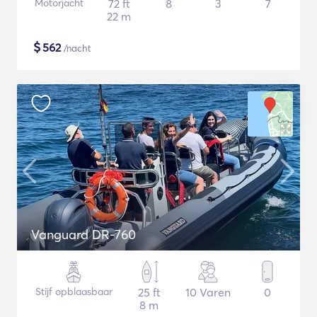
Motorjacht
72 ft
8
3
7
22 m
$
562
/nacht
Vanguard DR-760
Stijf opblaasbaar
25 ft
10 Varen
0
8 m