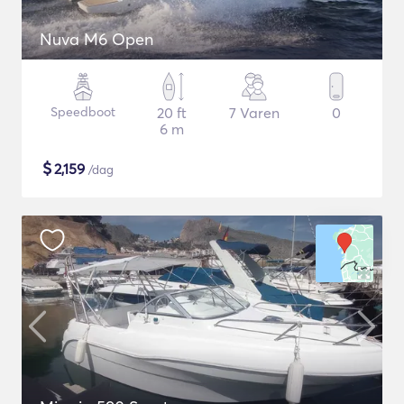
Nuva M6 Open
Speedboot
20 ft
7 Varen
0
6 m
$
2,159
/dag