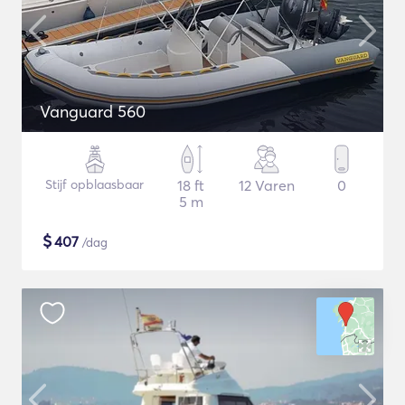
Vanguard 560
Stijf opblaasbaar
18 ft
12 Varen
0
5 m
$
407
/dag