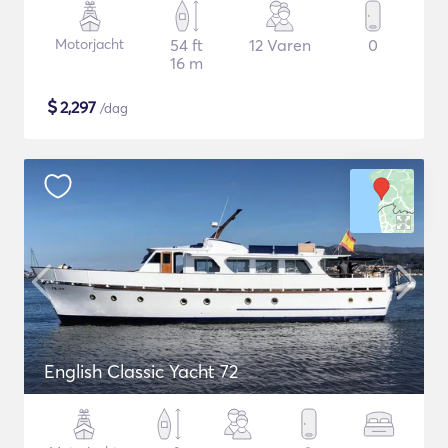
Motorjacht
54 ft
12 Varen
0
16 m
$
2,297
/dag
English Classic Yacht 72