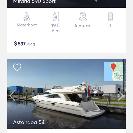
Miraria 590 Sport
Motorboot
19 ft
6 Varen
1
6 m
$
597
/dag
Astondoa 54