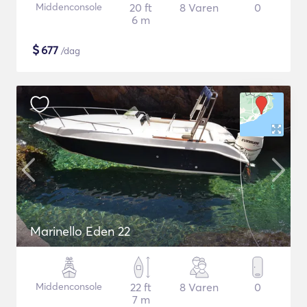
Middenconsole
20 ft
8 Varen
0
6 m
$
677
/dag
Marinello Eden 22
Middenconsole
22 ft
8 Varen
0
7 m