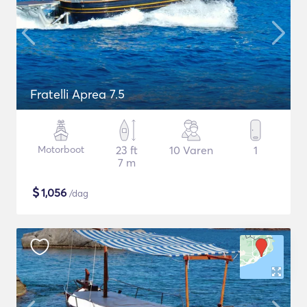
Fratelli Aprea 7.5
Motorboot
23 ft
10 Varen
1
7 m
$
1,056
/dag