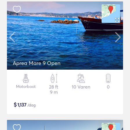
Aprea Mare 9 Open
Motorboot
28 ft
10 Varen
0
9 m
$
1,137
/dag