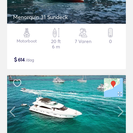
Menorquin 31 Sundeck
Motorboot
20 ft
7 Varen
0
6 m
$
614
/dag