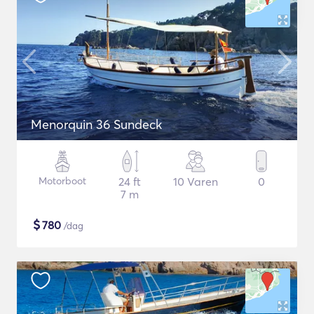
Menorquin 36 Sundeck
Motorboot
24 ft
10 Varen
0
7 m
$
780
/dag