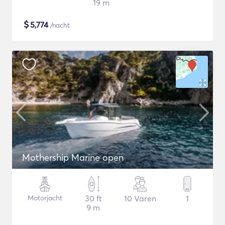
19 m
$
5,774
/nacht
Mothership Marine open
Motorjacht
30 ft
10 Varen
1
9 m