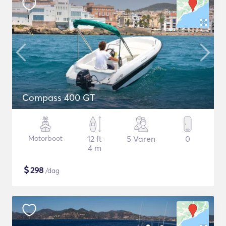
Compass 400 GT
Motorboot
12 ft
5 Varen
0
4 m
$
298
/dag