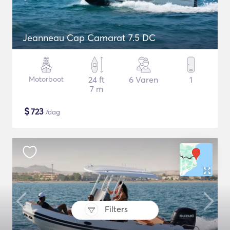
Jeanneau Cap Camarat 7.5 DC
Motorboot
24 ft
6 Varen
1
7 m
$
723
/dag
Filters