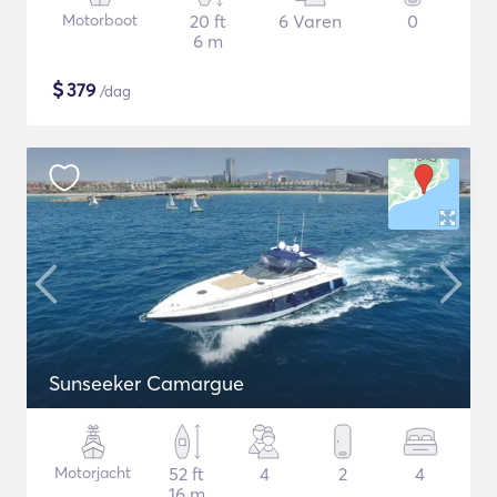
Motorboot
20 ft
6 Varen
0
6 m
$
379
/dag
Sunseeker Camargue
Motorjacht
52 ft
4
2
4
16 m