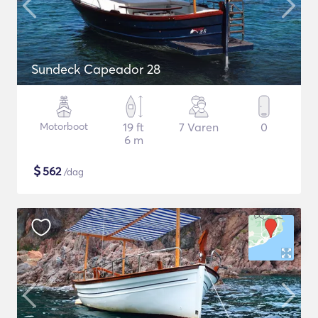
Sundeck Capeador 28
Motorboot
19 ft
7 Varen
0
6 m
$
562
/dag