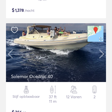
$
1,378
/nacht
Solemar Oceanic 40
Stijf opblaasbaar
37 ft
12 Varen
2
11 m