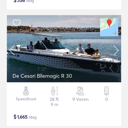
$
356
/dag
De Cesari Bllemagic R 30
Speedboot
28 ft
9 Varen
0
9 m
$
1,665
/dag