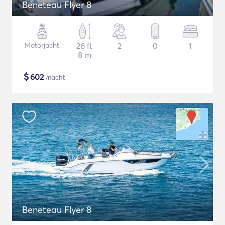
Beneteau Flyer 8
Motorjacht
26 ft
2
0
1
8 m
$
602
/nacht
Beneteau Flyer 8