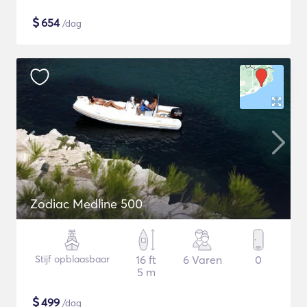
$
654
/dag
Zodiac Medline 500
Stijf opblaasbaar
16 ft
6 Varen
0
5 m
$
499
/dag