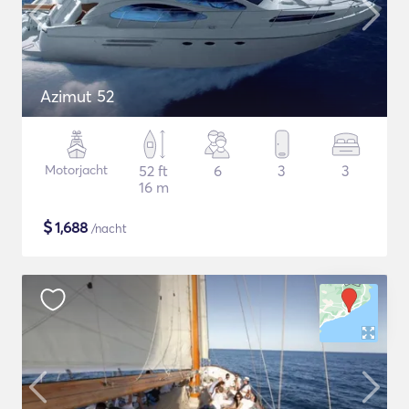
Azimut 52
Motorjacht
52 ft
6
3
3
16 m
$
1,688
/nacht