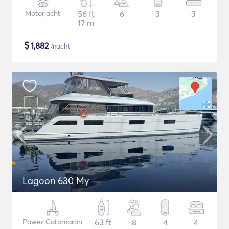
Motorjacht
56 ft
6
3
3
17 m
$
1,882
/nacht
Lagoon 630 My
Power Catamaran
63 ft
8
4
4