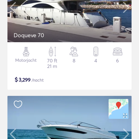
Doqueve 70
Motorjacht
70 ft
8
4
6
21 m
$
3,299
/nacht