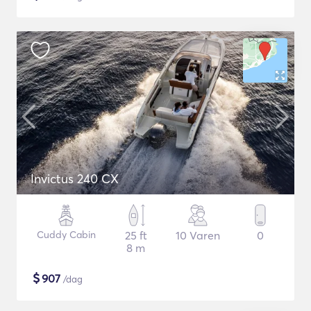
Invictus 240 CX
Cuddy Cabin
25 ft
10 Varen
0
8 m
$
907
/dag