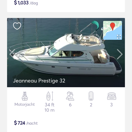
$
1,033
/dag
Jeanneau Prestige 32
Motorjacht
34 ft
6
2
3
10 m
$
724
/nacht