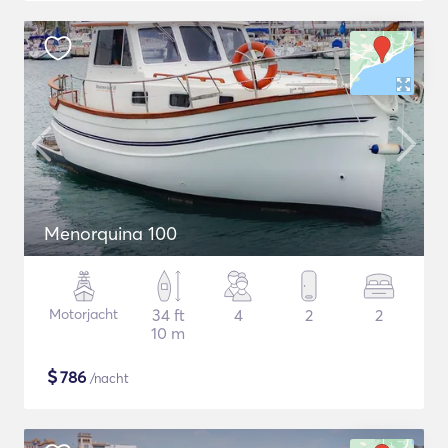
Menorquina 100
Motorjacht
34 ft
4
2
2
10 m
$
786
/nacht