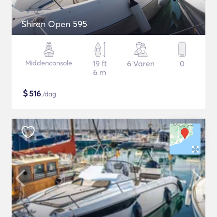
Shiren Open 595
Middenconsole
19 ft
6 Varen
0
6 m
$
516
/dag