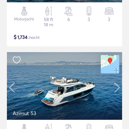
Motorjacht
58 ft
6
3
3
18 m
$
1,734
/nacht
Azimut 53