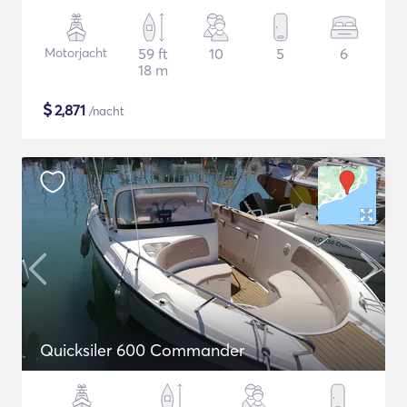
Motorjacht
59 ft
10
5
6
18 m
$
2,871
/nacht
Quicksiler 600 Commander