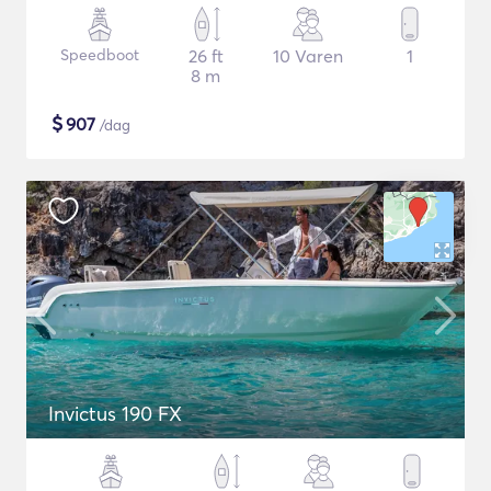
Speedboot
26 ft
10 Varen
1
8 m
$
907
/dag
Invictus 190 FX