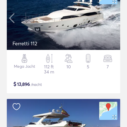
Ferretti 112
Mega Jacht
112 ft
10
5
7
34 m
$
13,896
/nacht