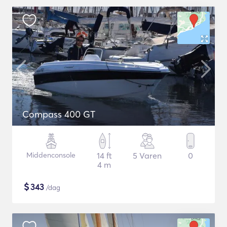
Compass 400 GT
Middenconsole
14 ft
5 Varen
0
4 m
$
343
/dag