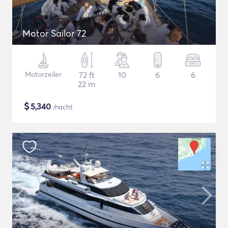
Motor Sailor 72
Motorzeiler
72 ft
10
6
6
22 m
$
5,340
/nacht