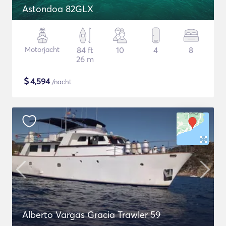
Astondoa 82GLX
Motorjacht
84 ft
10
4
8
26 m
$
4,594
/nacht
Alberto Vargas Gracia Trawler 59