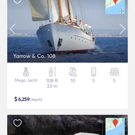
Yarrow & Co. 108
Mega Jacht
108 ft
10
5
5
33 m
$
6,259
/nacht