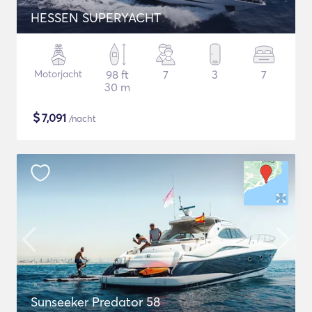
HESSEN SUPERYACHT
Motorjacht
98 ft
7
3
7
30 m
$
7,091
/nacht
Sunseeker Predator 58