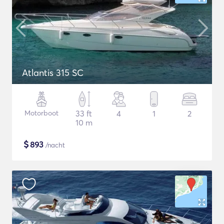
Atlantis 315 SC
Motorboot
33 ft
4
1
2
10 m
$
893
/nacht