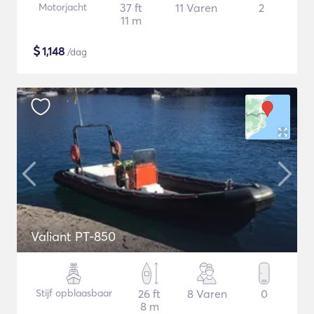
Motorjacht
37 ft
11 Varen
2
11 m
$
1,148
/dag
Valiant PT-850
Stijf opblaasbaar
26 ft
8 Varen
0
8 m