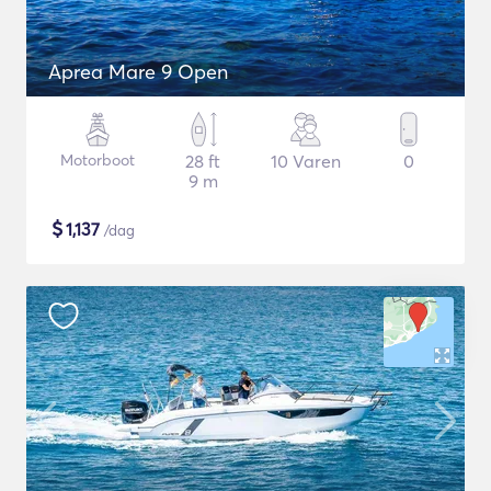
Aprea Mare 9 Open
Motorboot
28 ft
10 Varen
0
9 m
$
1,137
/dag