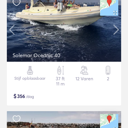
Solemar Oceanic 40
Stijf opblaasbaar
37 ft
12 Varen
2
11 m
$
356
/dag