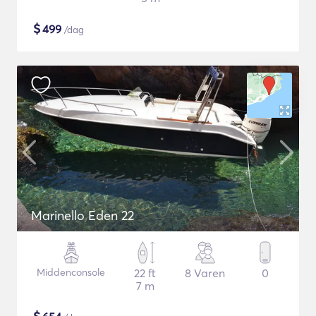
$
499
/dag
Marinello Eden 22
Middenconsole
22 ft
8 Varen
0
7 m