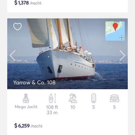
$
1,378
/nacht
Yarrow & Co. 108
Mega Jacht
108 ft
10
5
5
33 m
$
6,259
/nacht