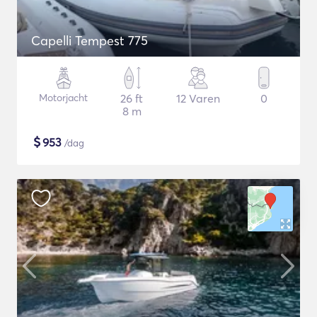
Capelli Tempest 775
Motorjacht
26 ft
12 Varen
0
8 m
$
953
/dag