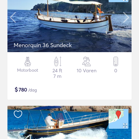
Menorquin 36 Sundeck
Motorboot
24 ft
10 Varen
0
7 m
$
780
/dag