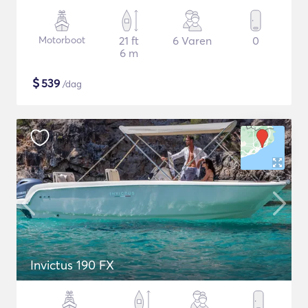
Motorboot
21 ft
6 Varen
0
6 m
$
539
/dag
Invictus 190 FX