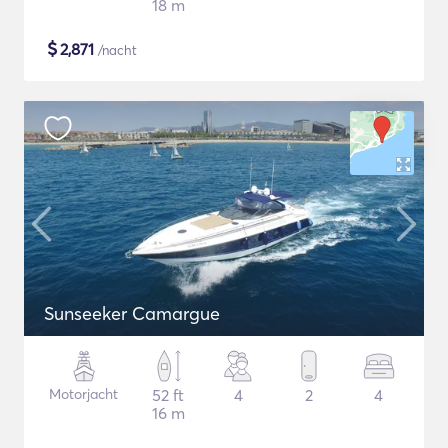
18 m
$
2,871
/nacht
Sunseeker Camargue
Motorjacht
52 ft
4
2
4
16 m