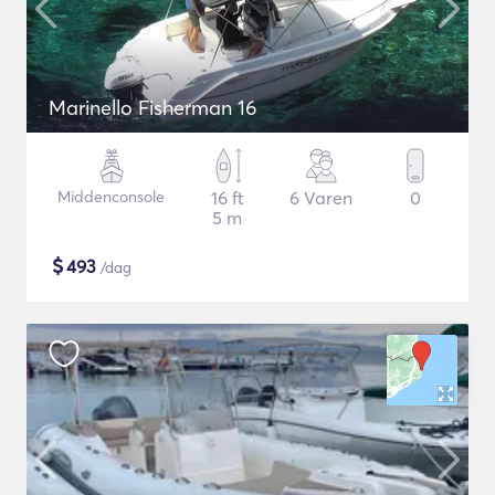
Marinello Fisherman 16
Middenconsole
16 ft
6 Varen
0
5 m
$
493
/dag