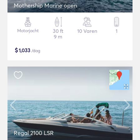
Mothership Marine open
Motorjacht
30 ft
10 Varen
1
9 m
$
1,033
/dag
Regal 2100 LSR