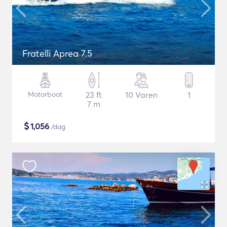
Fratelli Aprea 7.5
Motorboot
23 ft
10 Varen
1
7 m
$
1,056
/dag