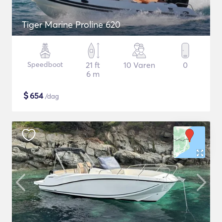
Tiger Marine Proline 620
Speedboot
21 ft
10 Varen
0
6 m
$
654
/dag