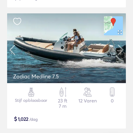
Zodiac Medline 7.5
Stijf opblaasbaar
23 ft
12 Varen
0
7 m
$
1,022
/dag