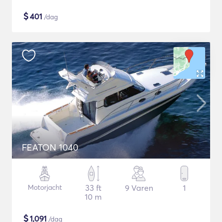
$
401
/dag
FEATON 1040
Motorjacht
33 ft
9 Varen
1
10 m
$
1,091
/dag