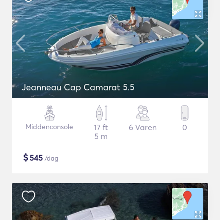
Jeanneau Cap Camarat 5.5
Middenconsole
17 ft
6 Varen
0
5 m
$
545
/dag