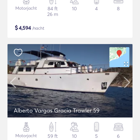
Motorjacht
84 ft
10
4
8
26 m
$
4,594
/nacht
Alberto Vargas Gracia Trawler 59
Motorjacht
59 ft
10
5
6