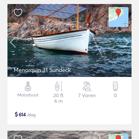
Menorquin 31 Sundeck
Motorboot
20 ft
7 Varen
0
6 m
$
614
/dag