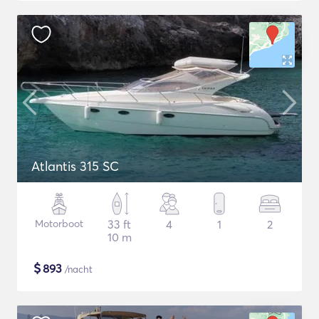
Atlantis 315 SC
Motorboot
33 ft
4
1
2
10 m
$
893
/nacht