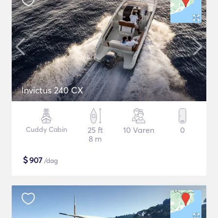
Invictus 240 CX
Cuddy Cabin
25 ft
10 Varen
0
8 m
$
907
/dag