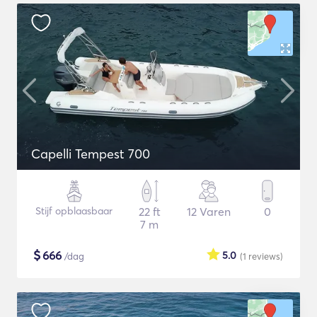
Capelli Tempest 700
Stijf opblaasbaar
22 ft
12 Varen
0
7 m
$
666
5.0
/dag
(1
reviews
)