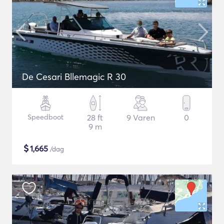
De Cesari Bllemagic R 30
Speedboot
28 ft
9 Varen
0
9 m
$
1,665
/dag