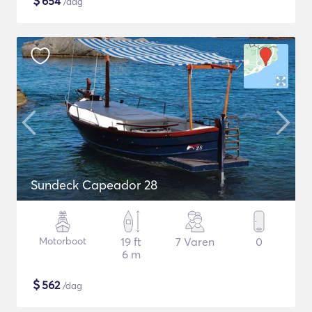
$
654
/dag
Sundeck Capeador 28
Motorboot
19 ft
7 Varen
0
6 m
$
562
/dag