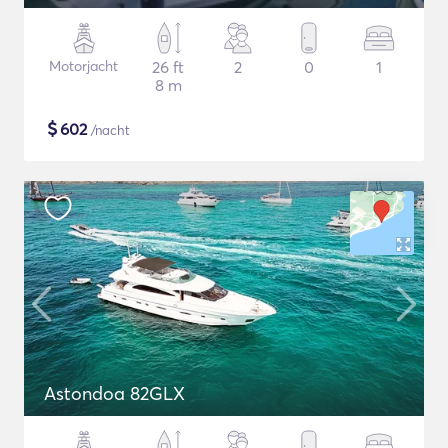
Motorjacht
26 ft
2
0
1
8 m
$
602
/nacht
Astondoa 82GLX