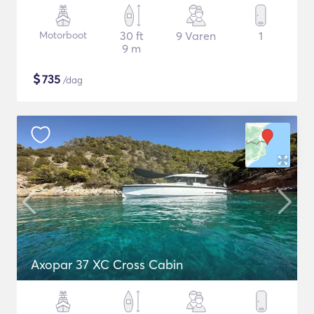
Motorboot
30 ft
9 Varen
1
9 m
$
735
/dag
Axopar 37 XC Cross Cabin