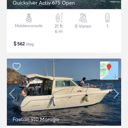
Quicksilver Activ 675 Open
Middenconsole
21 ft
8 Varen
1
6 m
$
562
/dag
Faeton 910 Moraga