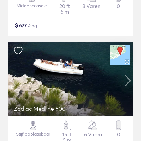
Middenconsole
20 ft
8 Varen
0
6 m
$
677
/dag
Zodiac Medline 500
Stijf opblaasbaar
16 ft
6 Varen
0
5 m