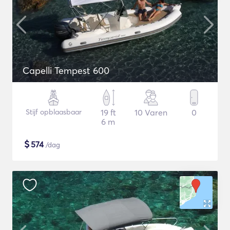
Capelli Tempest 600
Stijf opblaasbaar
19 ft
10 Varen
0
6 m
$
574
/dag