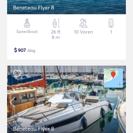
Beneteau Flyer 8
Speedboot
26 ft
10 Varen
1
8 m
$
907
/dag
Beneteau Flyer 8