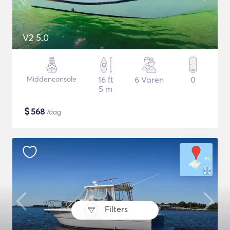
V2 5.0
Middenconsole
16 ft
6 Varen
0
5 m
$
568
/dag
Filters