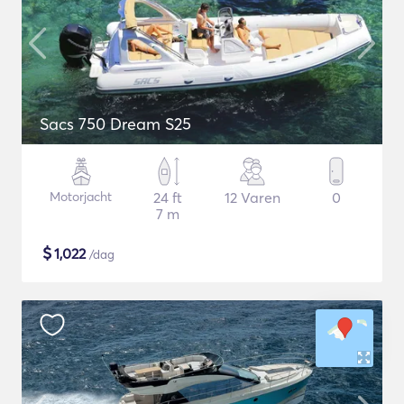
Sacs 750 Dream S25
Motorjacht
24 ft
12 Varen
0
7 m
$
1,022
/dag