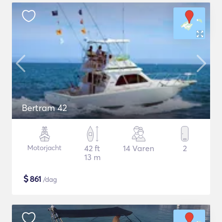
Bertram 42
Motorjacht
42 ft
14 Varen
2
13 m
$
861
/dag