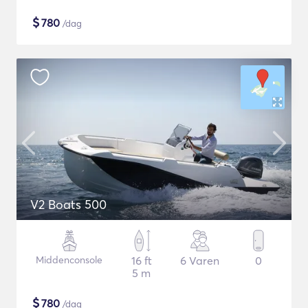
$
780
/dag
V2 Boats 500
Middenconsole
16 ft
6 Varen
0
5 m
$
780
/dag