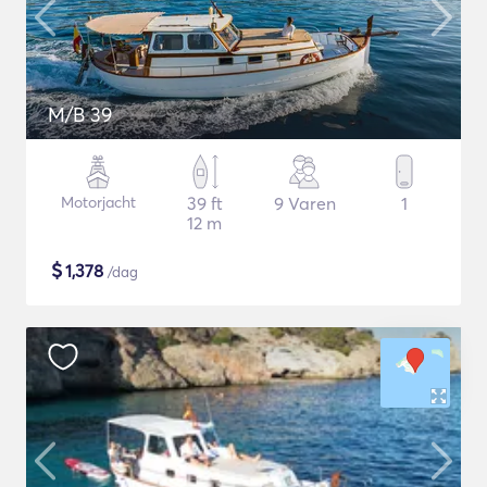
M/B 39
Motorjacht
39 ft
9 Varen
1
12 m
$
1,378
/dag