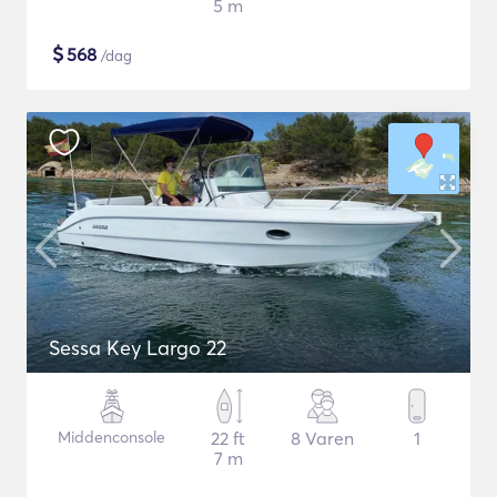
5 m
$
568
/dag
Sessa Key Largo 22
Middenconsole
22 ft
8 Varen
1
7 m