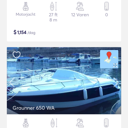
Motorjacht
27 ft
12 Varen
0
8 m
$
1,154
/dag
Graunner 650 WA