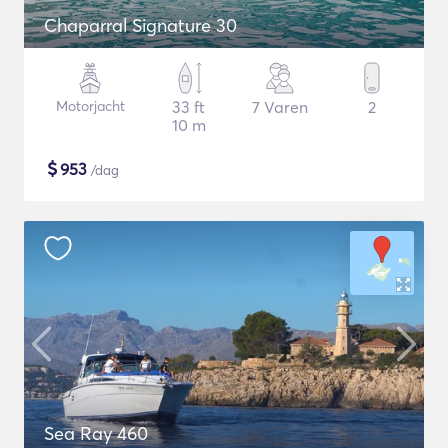
Chaparral Signature 30
Motorjacht
33 ft
7 Varen
2
10 m
$
953
/dag
Sea Ray 460