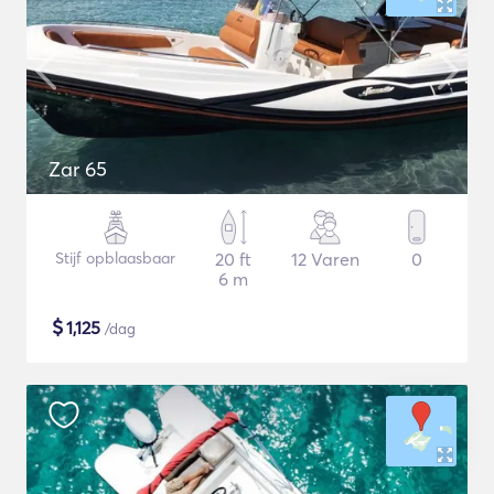
Zar 65
Stijf opblaasbaar
20 ft
12 Varen
0
6 m
$
1,125
/dag