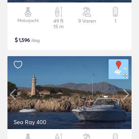
Motorjacht
49 ft
9 Varen
1
15 m
$
1,596
/dag
Sea Ray 400