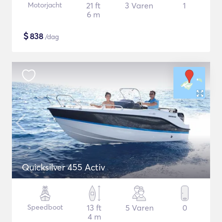
Motorjacht
21 ft
3 Varen
1
6 m
$
838
/dag
Quicksilver 455 Activ
Speedboot
13 ft
5 Varen
0
4 m