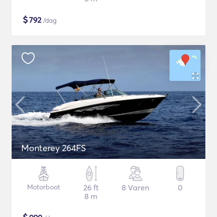
$
792
/dag
Monterey 264FS
Motorboot
26 ft
8 Varen
0
8 m