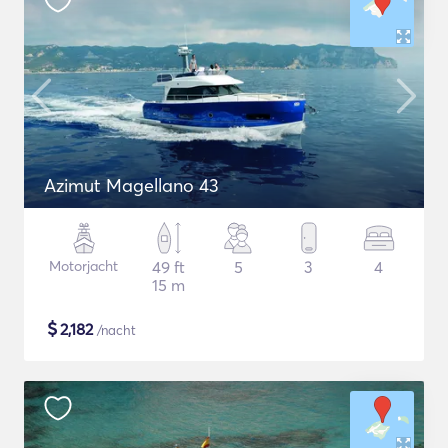
Azimut Magellano 43
Motorjacht
49 ft
5
3
4
15 m
$
2,182
/nacht