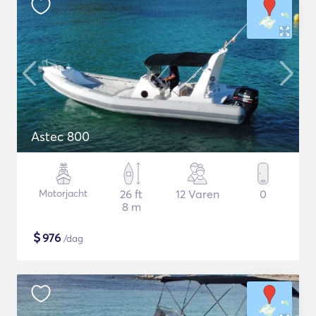
Astec 800
Motorjacht
26 ft
12 Varen
0
8 m
$
976
/dag