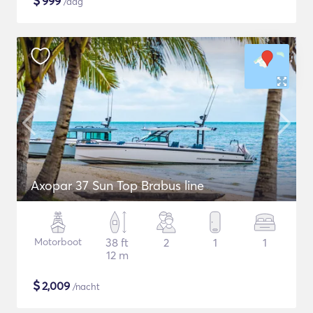
$
999
/dag
Axopar 37 Sun Top Brabus line
Motorboot
38 ft
2
1
1
12 m
$
2,009
/nacht