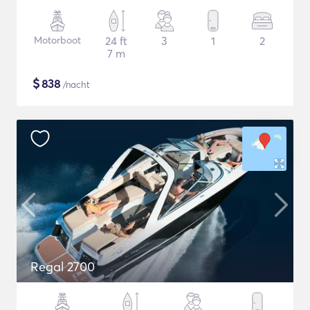
Motorboot
24 ft
3
1
2
7 m
$
838
/nacht
Regal 2700