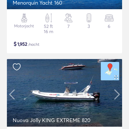
Menorquin Yacht 160
Motorjacht
52 ft
7
3
6
16 m
$
1,952
/nacht
Nuova Jolly KING EXTREME 820