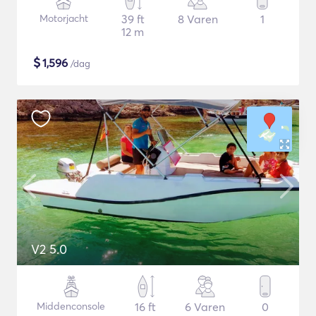
Motorjacht
39 ft
8 Varen
1
12 m
$
1,596
/dag
V2 5.0
Middenconsole
16 ft
6 Varen
0