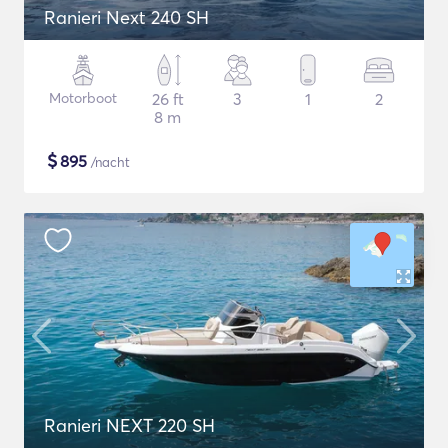
Ranieri Next 240 SH
Motorboot
26 ft
3
1
2
8 m
$
895
/nacht
Ranieri NEXT 220 SH