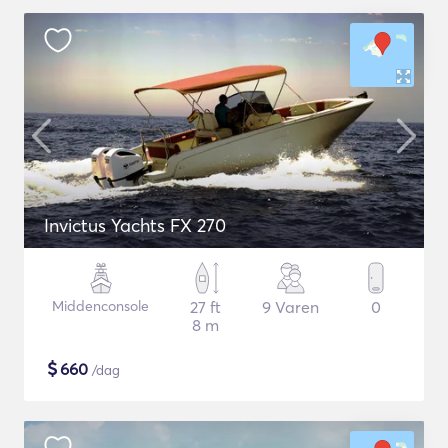
Invictus Yachts FX 270
Middenconsole
27 ft
9 Varen
0
8 m
$
660
/dag