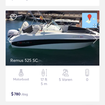
Remus 525 SC
Motorboot
17 ft
5 Varen
0
5 m
$
780
/dag