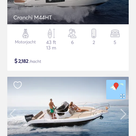
Cranchi M44HT
Motorjacht
43 ft
6
2
5
13 m
$
2,182
/nacht