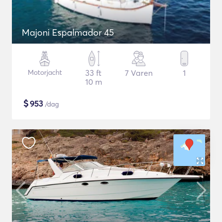
Majoni Espalmador 45
Motorjacht
33 ft
7 Varen
1
10 m
$
953
/dag