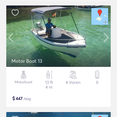
Motor Boat 13
Motorboot
13 ft
4 Varen
0
4 m
$
447
/dag