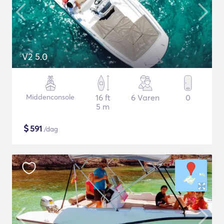
V2 5.0
Middenconsole
16 ft
6 Varen
0
5 m
$
591
/dag