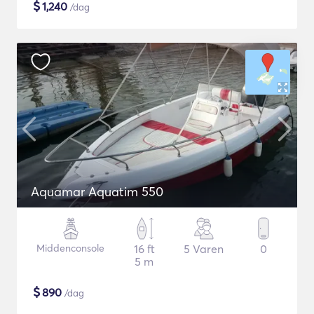
$
1,240
/dag
Aquamar Aquatim 550
Middenconsole
16 ft
5 Varen
0
5 m
$
890
/dag