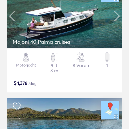
Majoni 40 Palma cruises
Motorjacht
9 ft
8 Varen
1
3 m
$
1,378
/dag