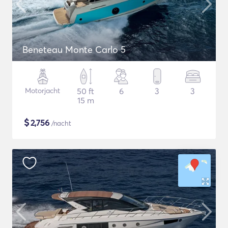
Beneteau Monte Carlo 5
Motorjacht
50 ft
6
3
3
15 m
$
2,756
/nacht