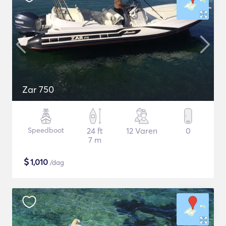
Zar 750
Speedboot
24 ft
12 Varen
0
7 m
$
1,010
/dag