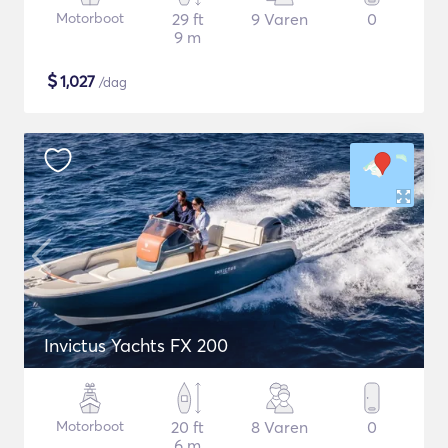
Motorboot
29 ft
9 Varen
0
9 m
$
1,027
/dag
Invictus Yachts FX 200
Motorboot
20 ft
8 Varen
0
6 m