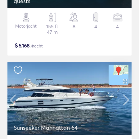
guests
Motorjacht
155 ft
8
4
4
47 m
$
5,168
/nacht
Sunseeker Manhattan 64