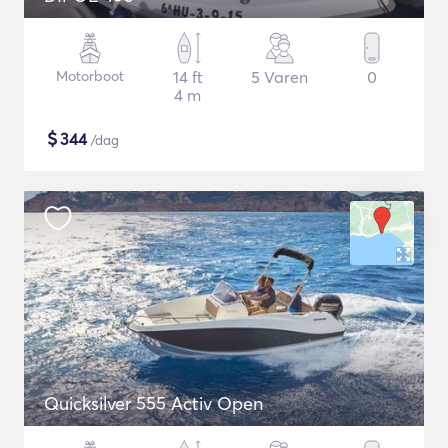
Motorboot
14 ft
5 Varen
0
4 m
$
344
/dag
Quicksilver 555 Activ Open