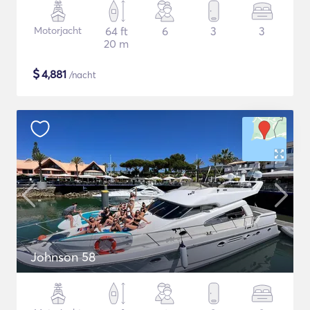
Motorjacht
64 ft
6
3
3
20 m
$
4,881
/nacht
Johnson 58