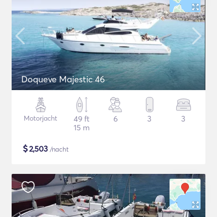
Doqueve Majestic 46
Motorjacht
49 ft
6
3
3
15 m
$
2,503
/nacht