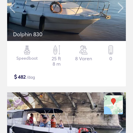
Dolphin 830
Speedboot
25 ft
8 Varen
0
8 m
$
482
/dag