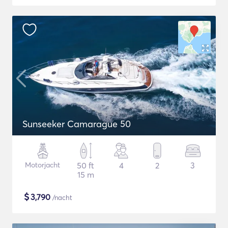
Sunseeker Camarague 50
Motorjacht
50 ft
4
2
3
15 m
$
3,790
/nacht