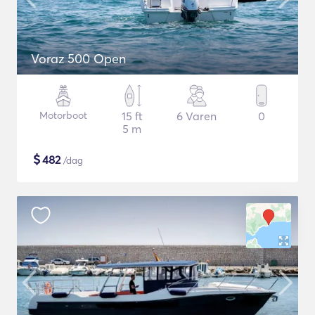
Voraz 500 Open
Motorboot
15 ft
6 Varen
0
5 m
$
482
/dag