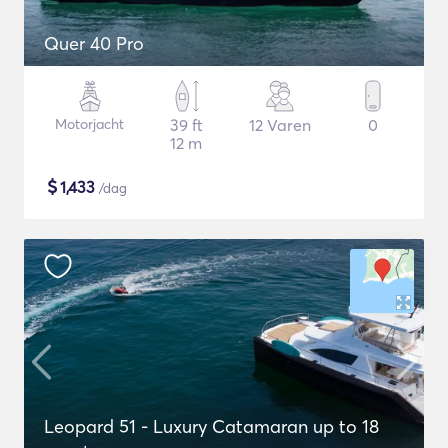
Quer 40 Pro
Motorjacht
39 ft
12 Varen
0
12 m
$
1,433
/dag
Leopard 51 - Luxury Catamaran up to 18