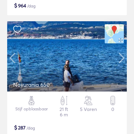
$
964
/dag
Novurania 650
Stijf opblaasbaar
21 ft
5 Varen
0
6 m
$
287
/dag