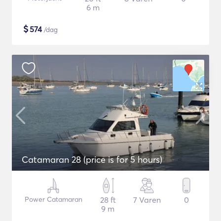
6 m
$
574
/dag
Catamaran 28 (price is for 5 hours)
Power Catamaran
28 ft
7 Varen
0
9 m