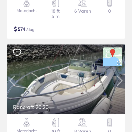
Motorjacht
18 ft
6 Varen
0
5 m
$
574
/dag
Rancraft 20.20
Motorjacht
20 ft
8 Varen
0