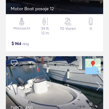
Motor Boat pasaje 12
Motorjacht
39 ft
70 Varen
0
12 m
$
964
/dag
DIPOL 450