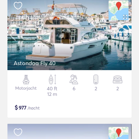
Astondoa Fly 40
Motorjacht
40 ft
6
2
2
12 m
$
977
/nacht