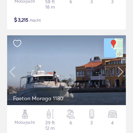
Motorjacht
58 ft
6
3
3
18 m
$
3,215
/nacht
Faeton Moraga 1180
Motorjacht
39 ft
6
3
4
12 m