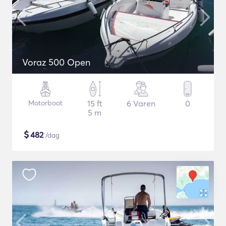
Voraz 500 Open
Motorboot
15 ft
6 Varen
0
5 m
$
482
/dag