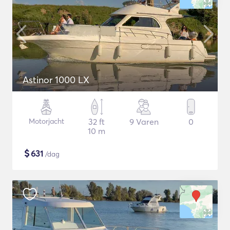
Astinor 1000 LX
Motorjacht
32 ft
9 Varen
0
10 m
$
631
/dag