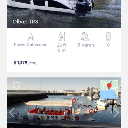
Olbap TR8
Power Catamaran
26 ft
13 Varen
0
8 m
$
1,378
/dag