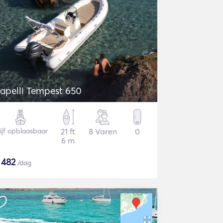
apelli Tempest 650
ijf opblaasbaar
21 ft
8 Varen
0
6 m
$
482
/dag