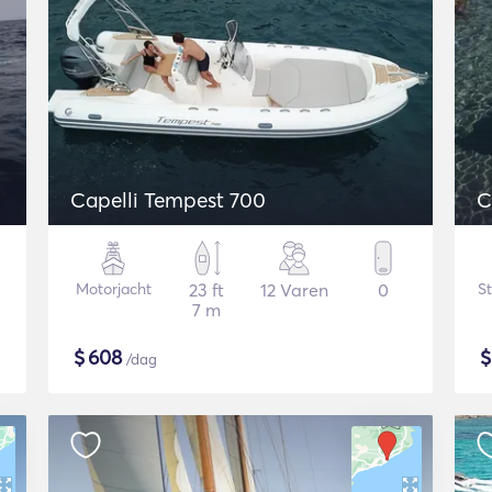
Capelli Tempest 700
C
Motorjacht
23 ft
12 Varen
0
St
7 m
$
608
/dag