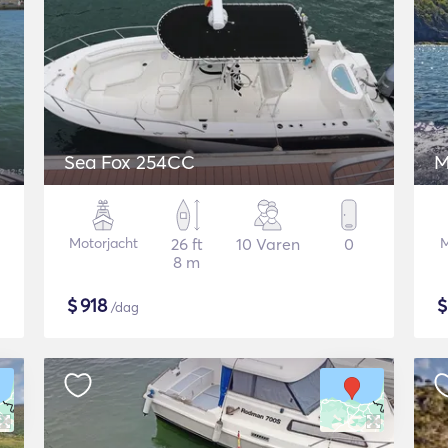
Sea Fox 254CC
M
Motorjacht
26 ft
10 Varen
0
M
8 m
$
918
/dag