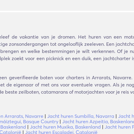
leef de vakantie van je dromen. Het huren van een moto
zonsondergangen tot ongelooflijk zeeleven. Een jachtchart
doorbrengen en welke bestemmingen je wilt verkennen. Of je n
dplek zoekt voor een picknick en een duik, een jachtcharter 
een geverifieerde boten voor charters in Arrarats, Navarre.
t de eigenaar of met ons voor eventuele vragen. Als je nog 
de beste zeilboten, catamarans of motorjachten voor je reis vo
n Arrarats, Navarre
|
Jacht huren Sumbilla, Navarra
|
Jacht 
máiztegui, Basque Country
|
Jacht huren Azpeitia, Baskenlan
, Baskenland
|
Jacht huren Muxika, Baskenland
|
Jacht huren 
 Catalonië
|
Jacht huren Escaladei, Catalonië