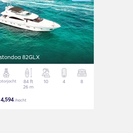
stondoa 82GLX
torjacht
84 ft
10
4
8
26 m
$
4,594
/nacht