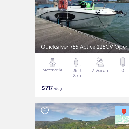
Quicksilver 755 Active 225CV Open
Motorjacht
26 ft
7 Varen
0
8 m
$
717
/dag