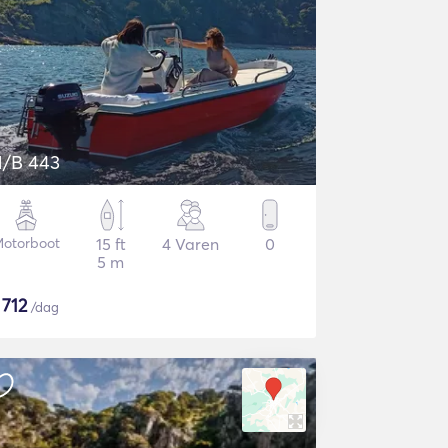
/B 443
otorboot
15 ft
4 Varen
0
5 m
$
712
/dag