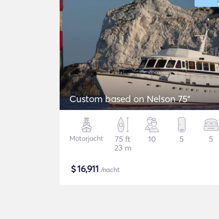
Custom based on Nelson 75"
Motorjacht
75 ft
10
5
5
23 m
$
16,911
/nacht