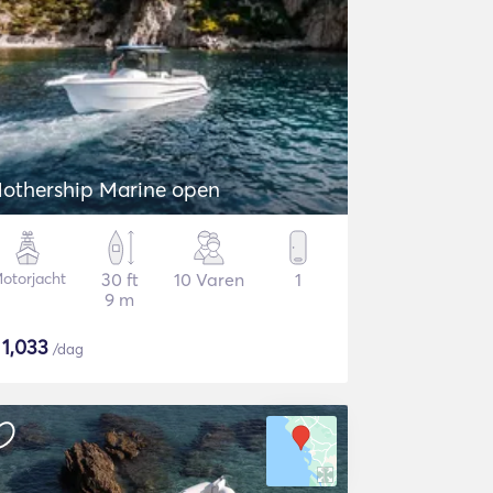
othership Marine open
otorjacht
30 ft
10 Varen
1
9 m
$
1,033
/dag