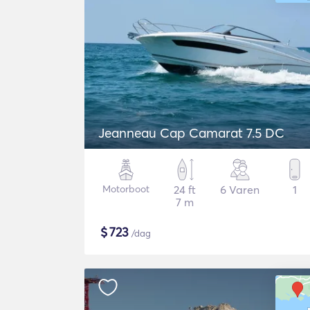
Jeanneau Cap Camarat 7.5 DC
Motorboot
24 ft
6 Varen
1
7 m
$
723
/dag