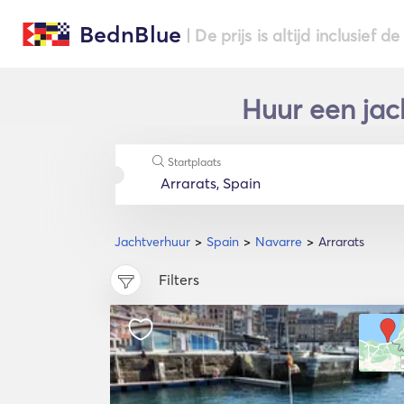
BednBlue
| De prijs is altijd inclusief 
Huur een jac
Startplaats
Jachtverhuur
Spain
Navarre
Arrarats
Filters