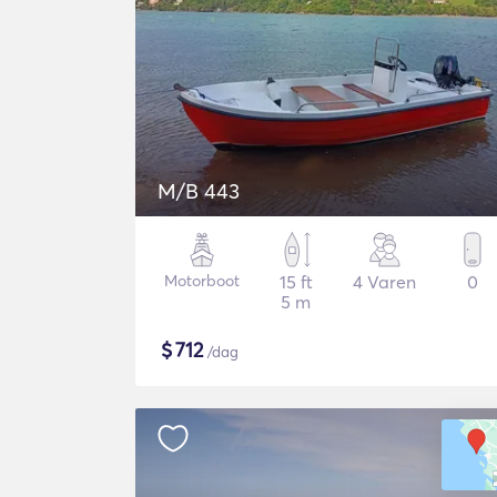
M/B 443
Motorboot
15 ft
4 Varen
0
5 m
$
712
/dag