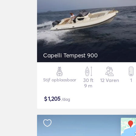
Capelli Tempest 900
Stijf opblaasbaar
30 ft
12 Varen
1
9 m
$
1,205
/dag