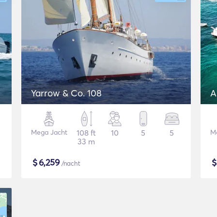
Yarrow & Co. 108
A
Mega Jacht
108 ft
10
5
5
Mo
33 m
$
6,259
/nacht