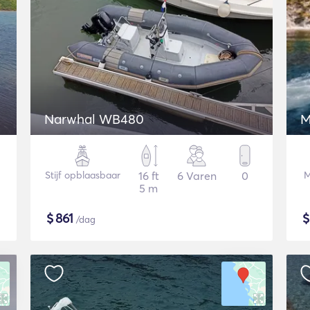
Narwhal WB480
M
Stijf opblaasbaar
16 ft
6 Varen
0
M
5 m
$
861
/dag