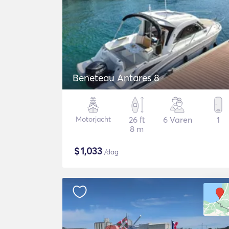
Beneteau Antares 8
Motorjacht
26 ft
6 Varen
1
8 m
$
1,033
/dag