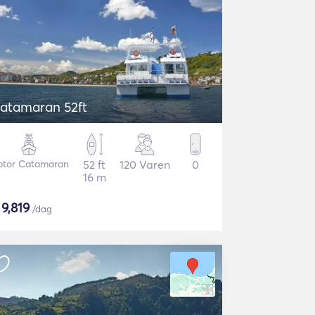
atamaran 52ft
tor Catamaran
52 ft
120 Varen
0
16 m
$
9,819
/dag