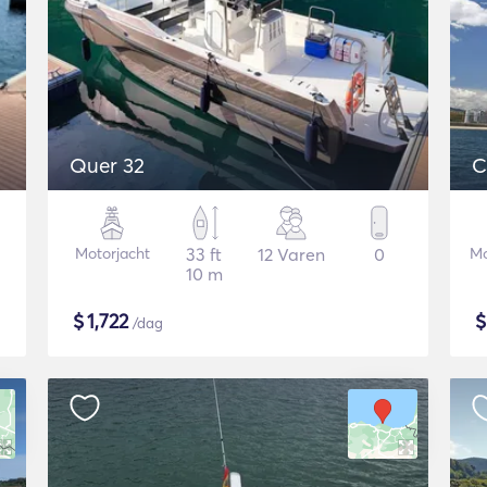
Quer 32
C
Motorjacht
33 ft
12 Varen
0
Mo
10 m
$
1,722
/dag