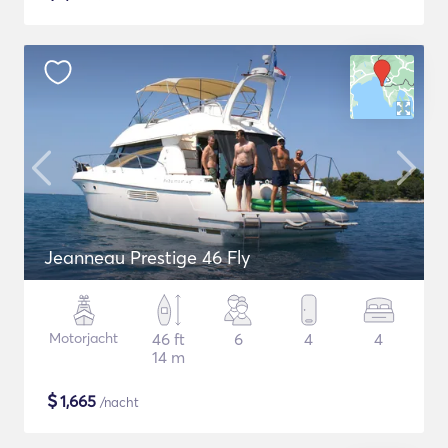
Jeanneau Prestige 46 Fly
Motorjacht
46 ft
6
4
4
14 m
$
1,665
/nacht