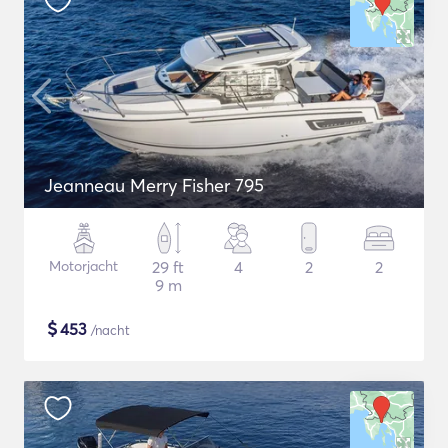
Jeanneau Merry Fisher 795
Motorjacht
29 ft
4
2
2
9 m
$
453
/nacht