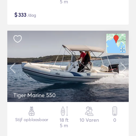
5 m
$
333
/dag
Tiger Marine 550
Stijf opblaasbaar
18 ft
10 Varen
0
5 m