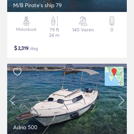
M/B Pirate's ship 79
Motorboot
79 ft
140 Varen
0
24 m
$
2,319
/dag
Adria 500