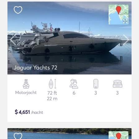
Jaguar Yachts 72
Motorjacht
72 ft
6
3
3
22 m
$
4,651
/nacht