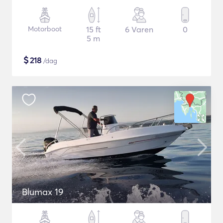
Motorboot
15 ft
6 Varen
0
5 m
$
218
/dag
Blumax 19