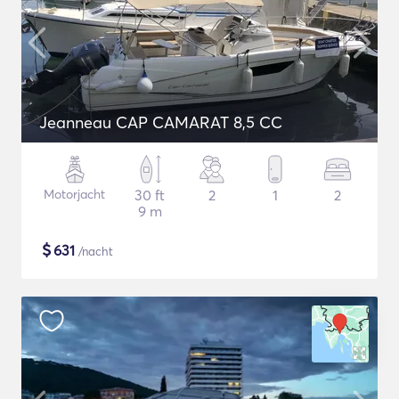
Jeanneau CAP CAMARAT 8,5 CC
Motorjacht
30 ft
2
1
2
9 m
$
631
/nacht