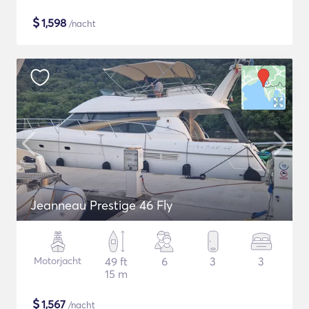
$
1,598
/nacht
Jeanneau Prestige 46 Fly
Motorjacht
49 ft
6
3
3
15 m
$
1,567
/nacht