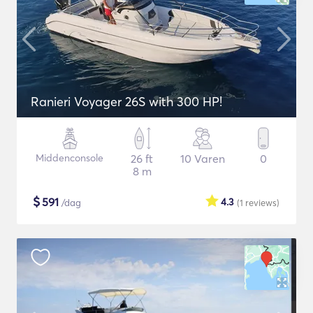
Ranieri Voyager 26S with 300 HP!
Middenconsole
26 ft
10 Varen
0
8 m
$
591
4.3
/dag
(1
reviews
)