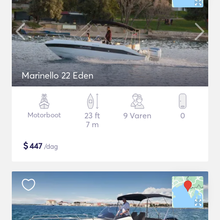
Marinello 22 Eden
Motorboot
23 ft
9 Varen
0
7 m
$
447
/dag