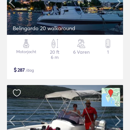
Belingardo 20 walkaround
Motorjacht
20 ft
6 Varen
1
6 m
$
287
/dag