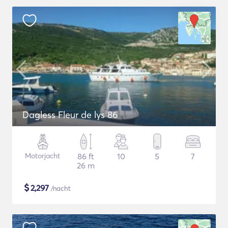
Dagless Fleur de lys 86
Motorjacht
86 ft
10
5
7
26 m
$
2,297
/nacht