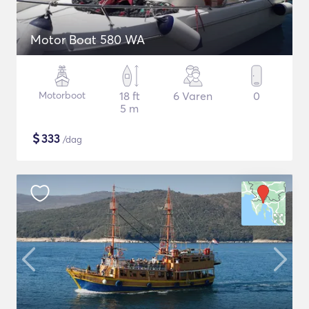
Motor Boat 580 WA
Motorboot
18 ft
6 Varen
0
5 m
$
333
/dag