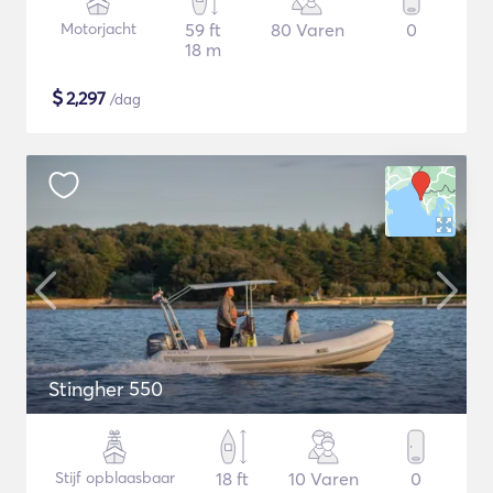
Motorjacht
59 ft
80 Varen
0
18 m
$
2,297
/dag
Stingher 550
Stijf opblaasbaar
18 ft
10 Varen
0