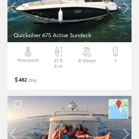
Quicksilver 675 Active Sundeck
Motorjacht
21 ft
8 Varen
1
6 m
$
482
/dag