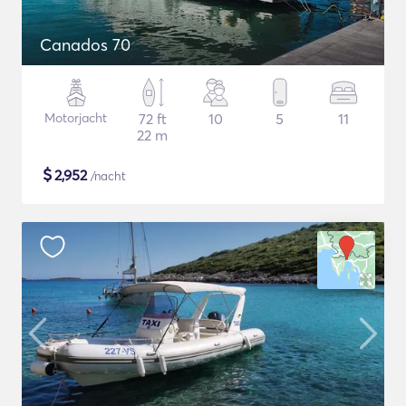
Canados 70
Motorjacht
72 ft
10
5
11
22 m
$
2,952
/nacht