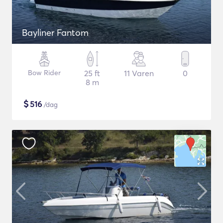
Bayliner Fantom
Bow Rider
25 ft
11 Varen
0
8 m
$
516
/dag