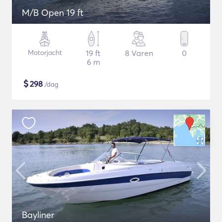
M/B Open 19 ft
Motorjacht
19 ft
8 Varen
0
6 m
$
298
/dag
Bayliner