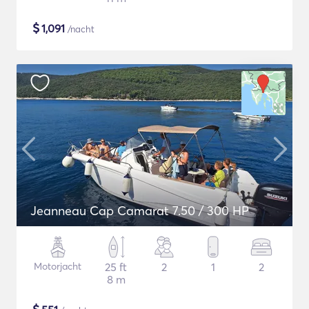
$
1,091
/nacht
Jeanneau Cap Camarat 7.50 / 300 HP
Motorjacht
25 ft
2
1
2
8 m