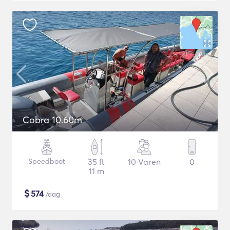
Cobra 10.60m
Speedboot
35 ft
10 Varen
0
11 m
$
574
/dag