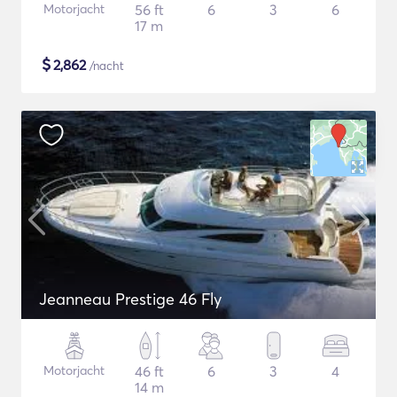
Motorjacht
56 ft
6
3
6
17 m
$
2,862
/nacht
Jeanneau Prestige 46 Fly
Motorjacht
46 ft
6
3
4
14 m