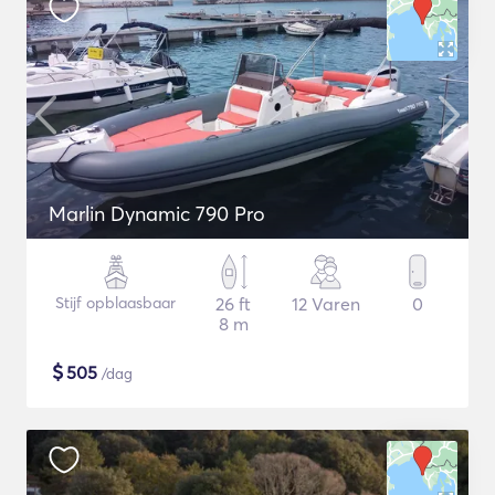
Marlin Dynamic 790 Pro
Stijf opblaasbaar
26 ft
12 Varen
0
8 m
$
505
/dag