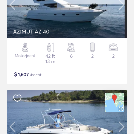
AZIMUT AZ 40
Motorjacht
42 ft
6
2
2
13 m
$
1,607
/nacht