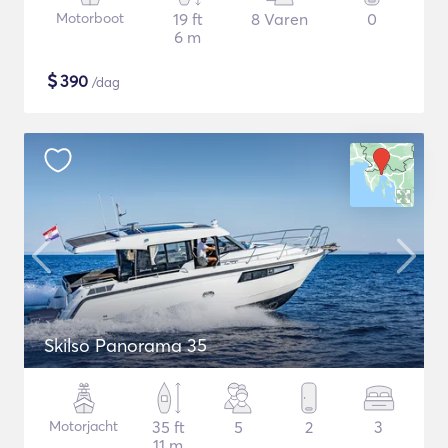
Motorboot
19 ft
8 Varen
0
6 m
$
390
/dag
Skilso Panorama 35
Motorjacht
35 ft
5
2
3
11 m