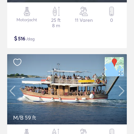
Motorjacht
25 ft
11 Varen
0
8 m
$
516
/dag
M/B 59 ft