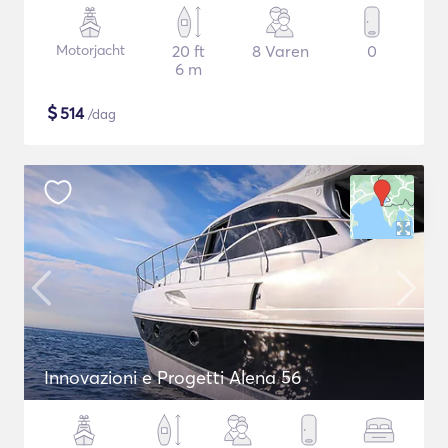
Motorjacht
20 ft
8 Varen
0
6 m
$
514
/dag
Innovazioni e Progetti Alena 56