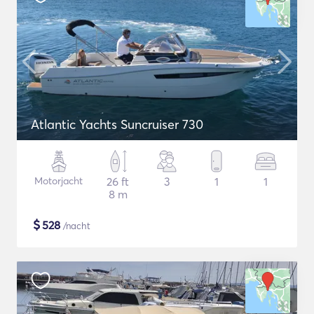
Atlantic Yachts Suncruiser 730
Motorjacht
26 ft
3
1
1
8 m
$
528
/nacht