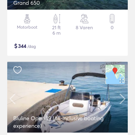
Grand 650
Motorboot
21 ft
8 Varen
0
6 m
$
344
/dag
Bluline Open 19 (All-inclusive boating
experience)