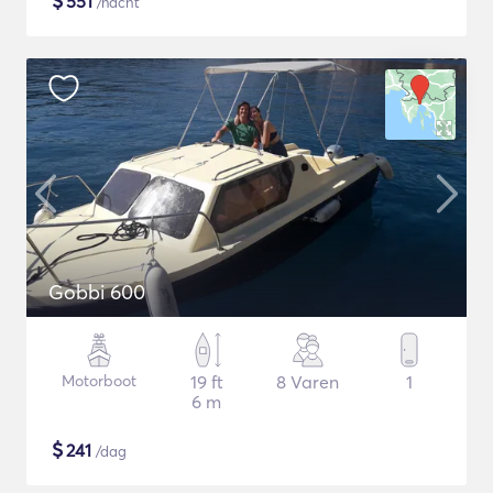
$
551
/nacht
Gobbi 600
Motorboot
19 ft
8 Varen
1
6 m
$
241
/dag