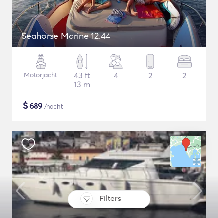
Seahorse Marine 12.44
Motorjacht
43 ft
4
2
2
13 m
$
689
/nacht
Filters