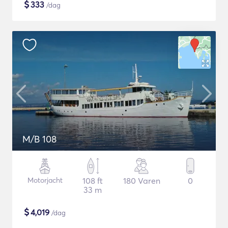
$
333
/dag
M/B 108
Motorjacht
108 ft
180 Varen
0
33 m
$
4,019
/dag