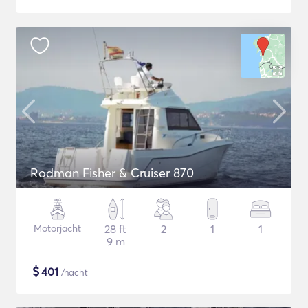
Rodman Fisher & Cruiser 870
Motorjacht
28 ft
2
1
1
9 m
$
401
/nacht