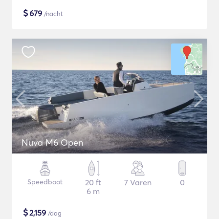
$
679
/nacht
Nuva M6 Open
Speedboot
20 ft
7 Varen
0
6 m
$
2,159
/dag