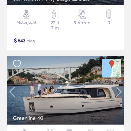
Motorjacht
22 ft
9 Varen
0
7 m
$
643
/dag
Greenline 40