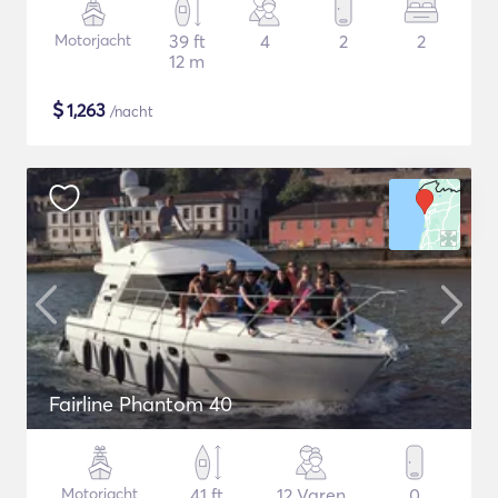
Motorjacht
39 ft
4
2
2
12 m
$
1,263
/nacht
Fairline Phantom 40
Motorjacht
41 ft
12 Varen
0