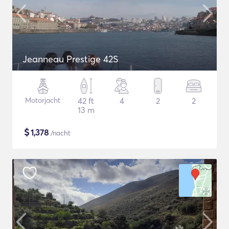
Jeanneau Prestige 42S
Motorjacht
42 ft
4
2
2
13 m
$
1,378
/nacht