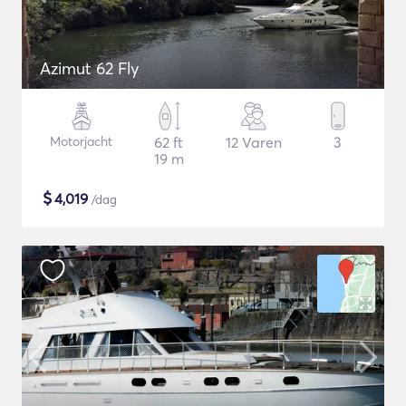
Azimut 62 Fly
Motorjacht
62 ft
12 Varen
3
19 m
$
4,019
/dag