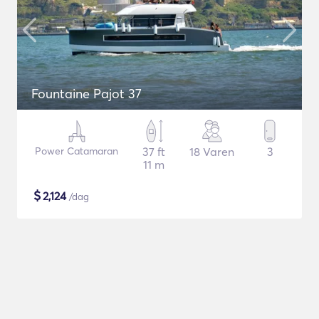
Fountaine Pajot 37
Power Catamaran
37 ft
18 Varen
3
11 m
$
2,124
/dag