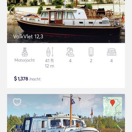
ValkVlet 12,3
Motorjacht
41 ft
4
2
4
12 m
$
1,378
/nacht