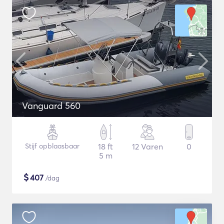
Vanguard 560
Stijf opblaasbaar
18 ft
12 Varen
0
5 m
$
407
/dag