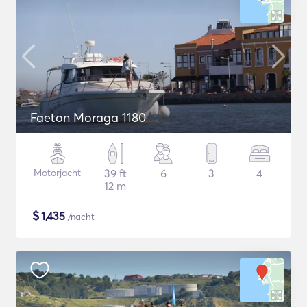
Faeton Moraga 1180
Motorjacht
39 ft
6
3
4
12 m
$
1,435
/nacht