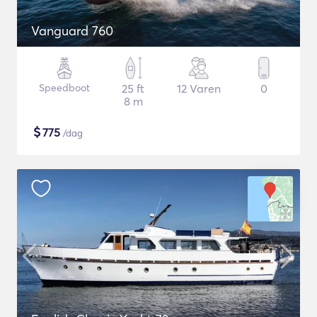
Vanguard 760
Speedboot
25 ft
12 Varen
0
8 m
$
775
/dag