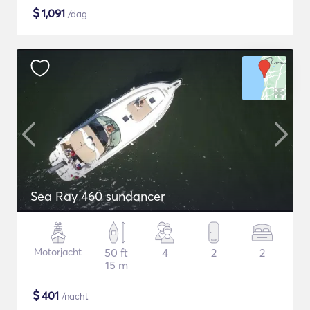
$
1,091
/dag
Sea Ray 460 sundancer
Motorjacht
50 ft
4
2
2
15 m
$
401
/nacht