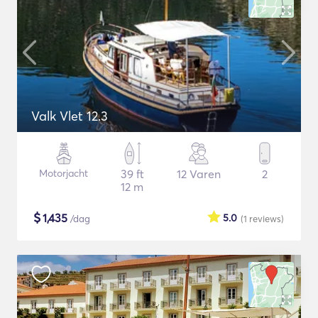
Valk Vlet 12.3
Motorjacht
39 ft
12 Varen
2
12 m
$
1,435
5.0
/dag
(1
reviews
)