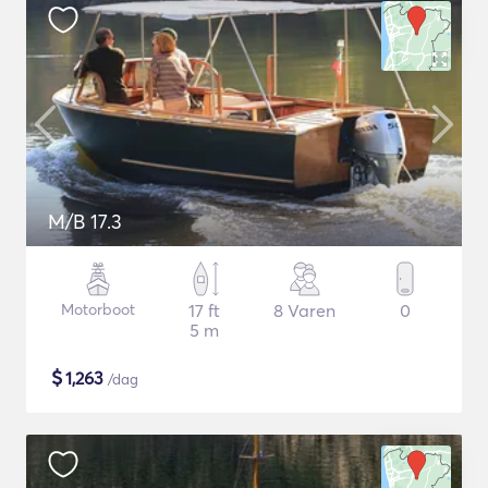
M/B 17.3
Motorboot
17 ft
8 Varen
0
5 m
$
1,263
/dag