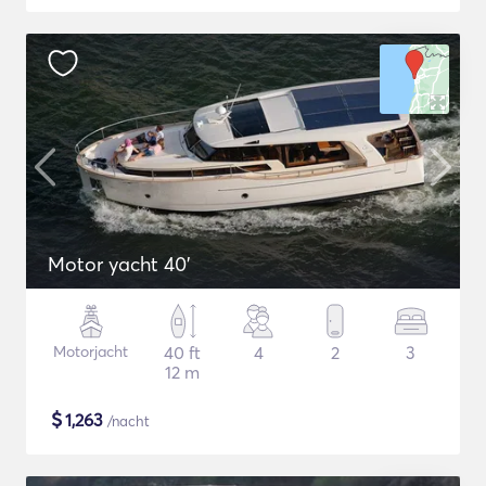
Motor yacht 40'
Motorjacht
40 ft
4
2
3
12 m
$
1,263
/nacht