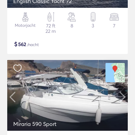
English Classic Yacht 72
Motorjacht
72 ft
8
3
7
22 m
$
562
/nacht
Miraria 590 Sport