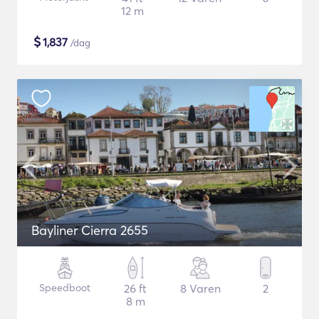
12 m
$
1,837
/dag
Bayliner Cierra 2655
Speedboot
26 ft
8 Varen
2
8 m