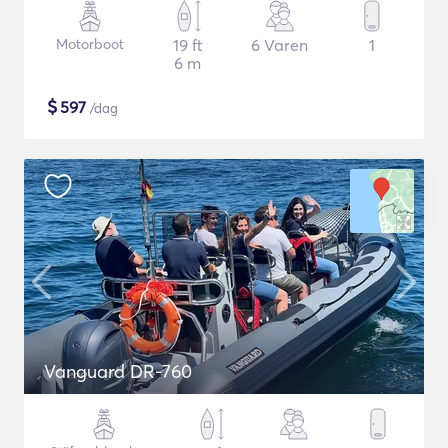
Motorboot
19 ft
6 Varen
1
6 m
$
597
/dag
Vanguard DR-760