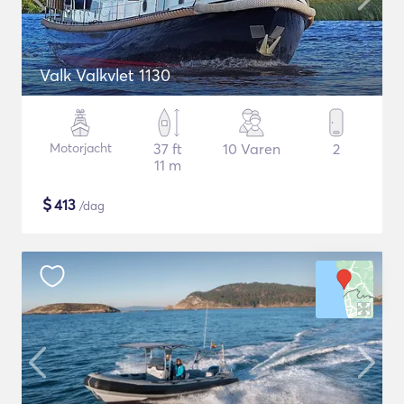
Valk Valkvlet 1130
Motorjacht
37 ft
10 Varen
2
11 m
$
413
/dag