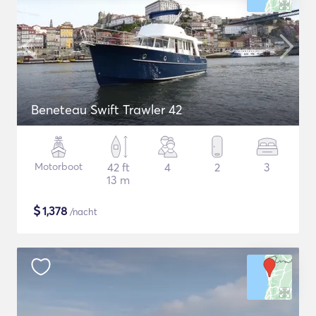
Beneteau Swift Trawler 42
Motorboot
42 ft
4
2
3
13 m
$
1,378
/nacht