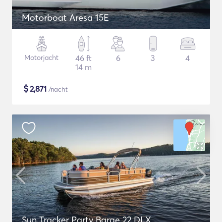
Motorboat Aresa 15E
Motorjacht
46 ft
6
3
4
14 m
$
2,871
/nacht
Sun Tracker Party Barge 22 DLX