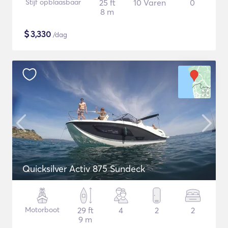
Stijf opblaasbaar
25 ft
10 Varen
0
8 m
$
3,330
/dag
Quicksilver Activ 875 Sundeck
Motorboot
29 ft
4
2
2
9 m