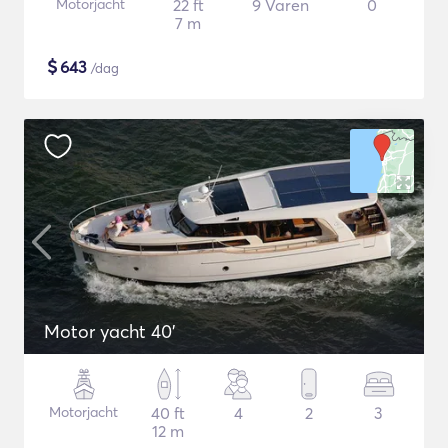
Motorjacht
22 ft
9 Varen
0
7 m
$
643
/dag
Motor yacht 40'
Motorjacht
40 ft
4
2
3
12 m