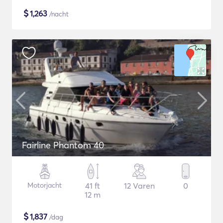
$
1,263
/nacht
Fairline Phantom 40
Motorjacht
41 ft
12 Varen
0
12 m
$
1,837
/dag