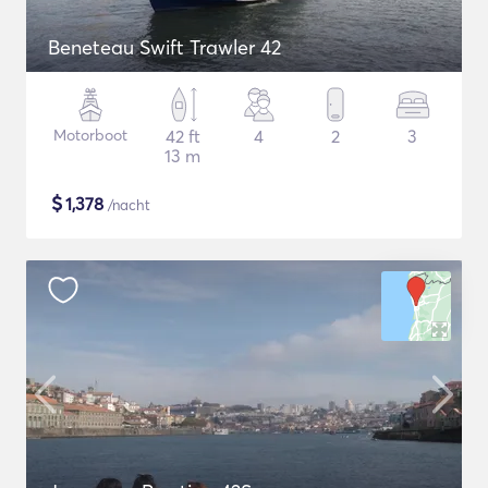
Beneteau Swift Trawler 42
Motorboot
42 ft
4
2
3
13 m
$
1,378
/nacht