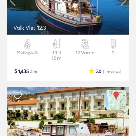
Valk Vlet 12.3
Motorjacht
39 ft
12 Varen
2
12 m
$
1,435
5.0
/dag
(1
reviews
)