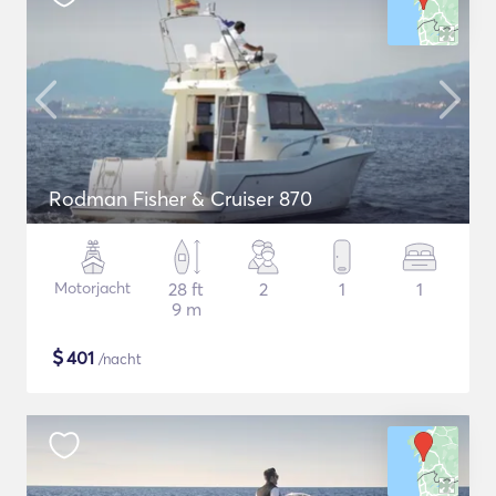
Rodman Fisher & Cruiser 870
Motorjacht
28 ft
2
1
1
9 m
$
401
/nacht