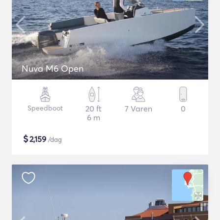
Nuva M6 Open
Speedboot
20 ft
7 Varen
0
6 m
$
2,159
/dag