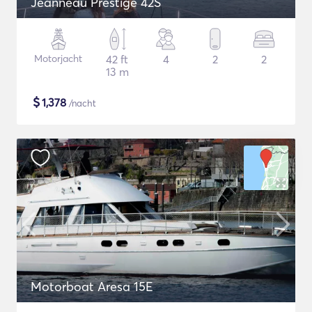
Jeanneau Prestige 42S
Motorjacht
42 ft
4
2
2
13 m
$
1,378
/nacht
Motorboat Aresa 15E