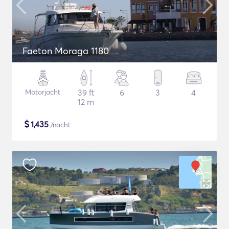
Faeton Moraga 1180
Motorjacht
39 ft
6
3
4
12 m
$
1,435
/nacht