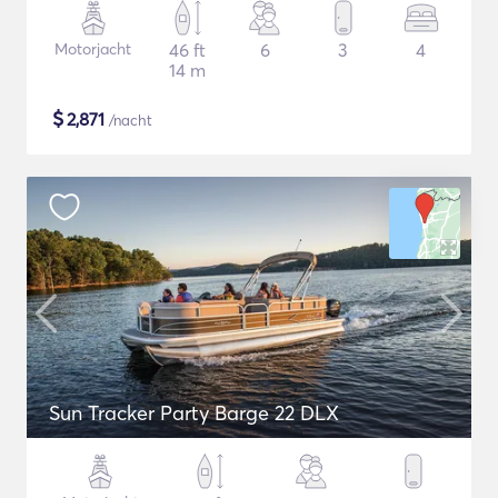
Motorjacht
46 ft
6
3
4
14 m
$
2,871
/nacht
Sun Tracker Party Barge 22 DLX