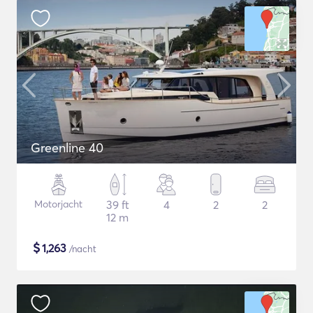
Greenline 40
Motorjacht
39 ft
4
2
2
12 m
$
1,263
/nacht