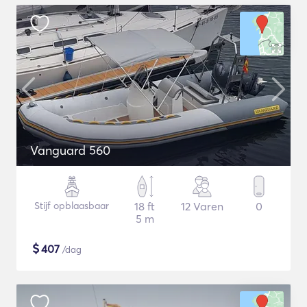
Vanguard 560
Stijf opblaasbaar
18 ft
12 Varen
0
5 m
$
407
/dag