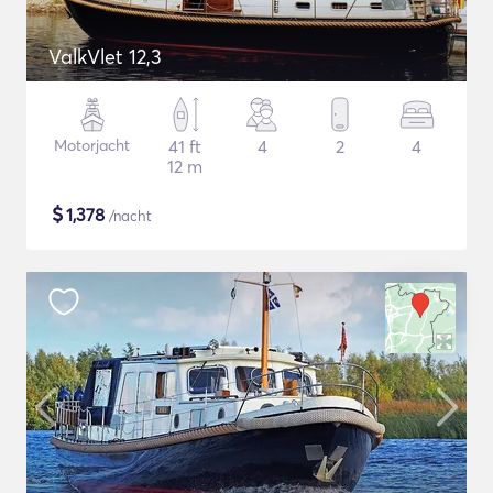
ValkVlet 12,3
Motorjacht
41 ft
4
2
4
12 m
$
1,378
/nacht