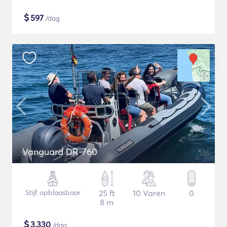
$
597
/dag
Vanguard DR-760
Stijf opblaasbaar
25 ft
10 Varen
0
8 m
$
3,330
/dag