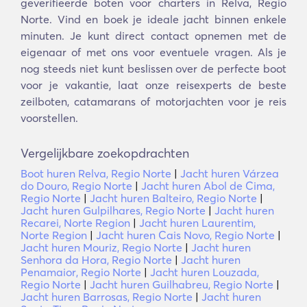
geverifieerde boten voor charters in Relva, Regio
Norte. Vind en boek je ideale jacht binnen enkele
minuten. Je kunt direct contact opnemen met de
eigenaar of met ons voor eventuele vragen. Als je
nog steeds niet kunt beslissen over de perfecte boot
voor je vakantie, laat onze reisexperts de beste
zeilboten, catamarans of motorjachten voor je reis
voorstellen.
Vergelijkbare zoekopdrachten
Boot huren Relva, Regio Norte
|
Jacht huren Várzea
do Douro, Regio Norte
|
Jacht huren Abol de Cima,
Regio Norte
|
Jacht huren Balteiro, Regio Norte
|
Jacht huren Gulpilhares, Regio Norte
|
Jacht huren
Recarei, Norte Region
|
Jacht huren Laurentim,
Norte Region
|
Jacht huren Cais Novo, Regio Norte
|
Jacht huren Mouriz, Regio Norte
|
Jacht huren
Senhora da Hora, Regio Norte
|
Jacht huren
Penamaior, Regio Norte
|
Jacht huren Louzada,
Regio Norte
|
Jacht huren Guilhabreu, Regio Norte
|
Jacht huren Barrosas, Regio Norte
|
Jacht huren