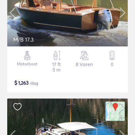
M/B 17.3
Motorboot
17 ft
8 Varen
0
5 m
$
1,263
/dag