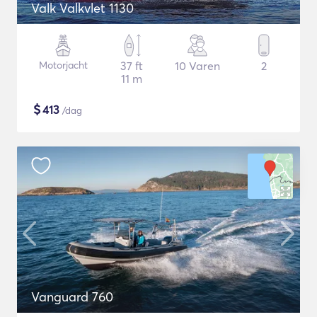
Valk Valkvlet 1130
Motorjacht
37 ft
10 Varen
2
11 m
$
413
/dag
Vanguard 760