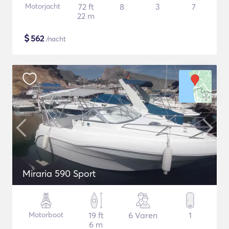
Motorjacht
72 ft
8
3
7
22 m
$
562
/nacht
Miraria 590 Sport
Motorboot
19 ft
6 Varen
1
6 m