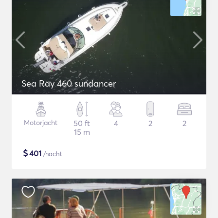
Sea Ray 460 sundancer
Motorjacht
50 ft
4
2
2
15 m
$
401
/nacht