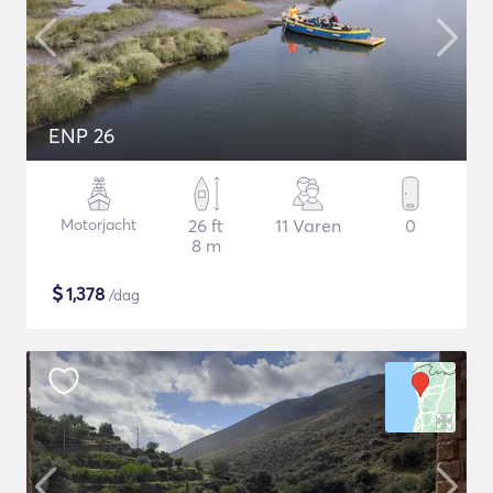
ENP 26
Motorjacht
26 ft
11 Varen
0
8 m
$
1,378
/dag