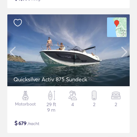
Quicksilver Activ 875 Sundeck
Motorboot
29 ft
4
2
2
9 m
$
679
/nacht