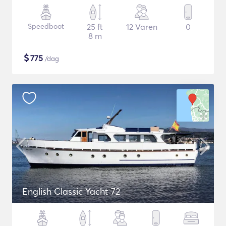
Speedboot
25 ft
12 Varen
0
8 m
$
775
/dag
English Classic Yacht 72