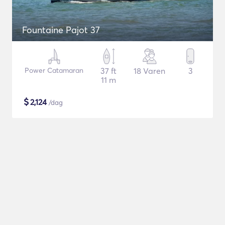
Fountaine Pajot 37
Power Catamaran
37 ft
18 Varen
3
11 m
$
2,124
/dag