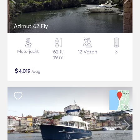
Azimut 62 Fly
Motorjacht
62 ft
12 Varen
3
19 m
$
4,019
/dag