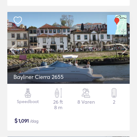
Bayliner Cierra 2655
Speedboot
26 ft
8 Varen
2
8 m
$
1,091
/dag