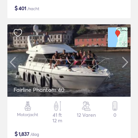
$
401
/nacht
Fairline Phantom 40
Motorjacht
41 ft
12 Varen
0
12 m
$
1,837
/dag