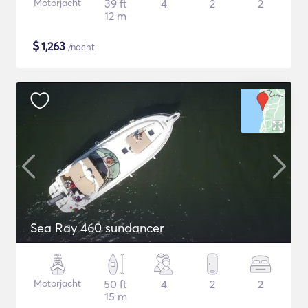
Motorjacht
39 ft
4
2
2
12 m
$
1,263
/nacht
Sea Ray 460 sundancer
Motorjacht
50 ft
4
2
2
15 m