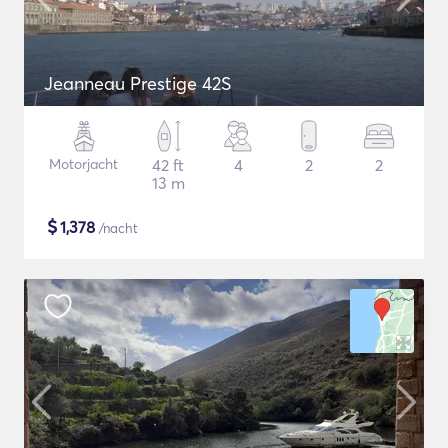
Jeanneau Prestige 42S
Motorjacht
42 ft
4
2
2
13 m
$
1,378
/nacht