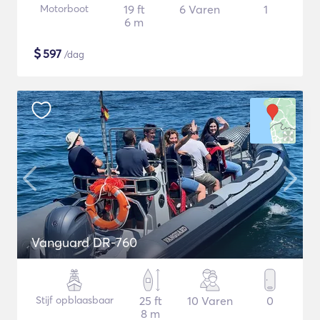
Motorboot
19 ft
6 Varen
1
6 m
$
597
/dag
Vanguard DR-760
Stijf opblaasbaar
25 ft
10 Varen
0
8 m