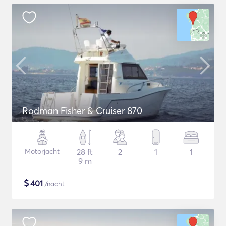
Rodman Fisher & Cruiser 870
Motorjacht
28 ft
2
1
1
9 m
$
401
/nacht