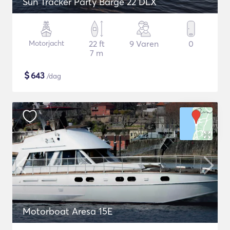
Sun Tracker Party Barge 22 DLX
Motorjacht
22 ft
9 Varen
0
7 m
$
643
/dag
Motorboat Aresa 15E