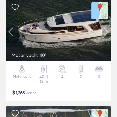
Motor yacht 40'
Motorjacht
40 ft
4
2
3
12 m
$
1,263
/nacht