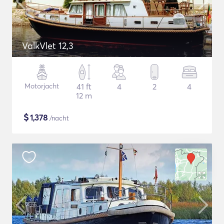
ValkVlet 12,3
Motorjacht
41 ft
4
2
4
12 m
$
1,378
/nacht