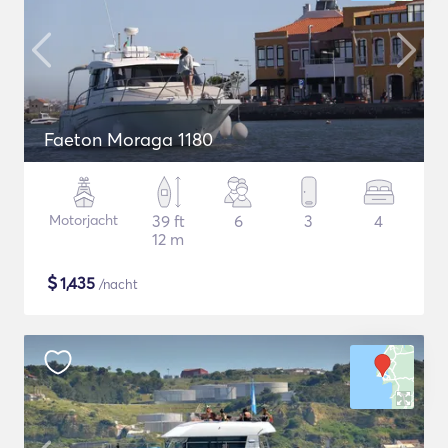
Faeton Moraga 1180
Motorjacht
39 ft
6
3
4
12 m
$
1,435
/nacht