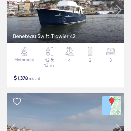
Beneteau Swift Trawler 42
Motorboot
42 ft
4
2
3
13 m
$
1,378
/nacht