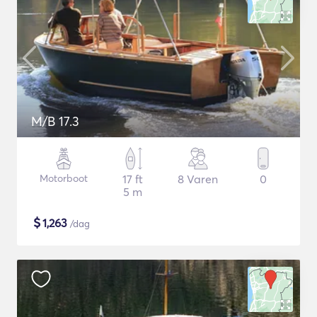
M/B 17.3
Motorboot
17 ft
8 Varen
0
5 m
$
1,263
/dag