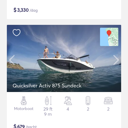
$
3,330
/dag
Quicksilver Activ 875 Sundeck
Motorboot
29 ft
4
2
2
9 m
$
679
/nacht