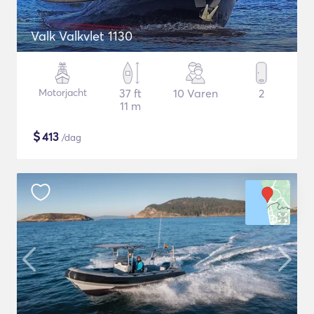
Valk Valkvlet 1130
Motorjacht
37 ft
10 Varen
2
11 m
$
413
/dag