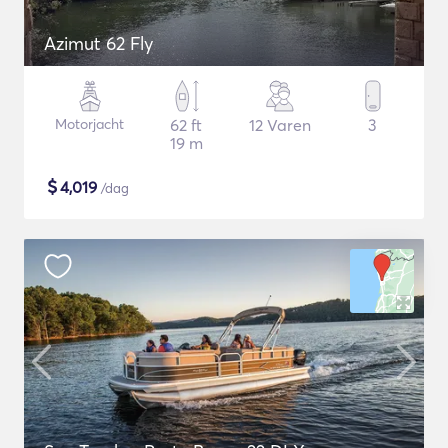
Azimut 62 Fly
Motorjacht
62 ft
12 Varen
3
19 m
$
4,019
/dag