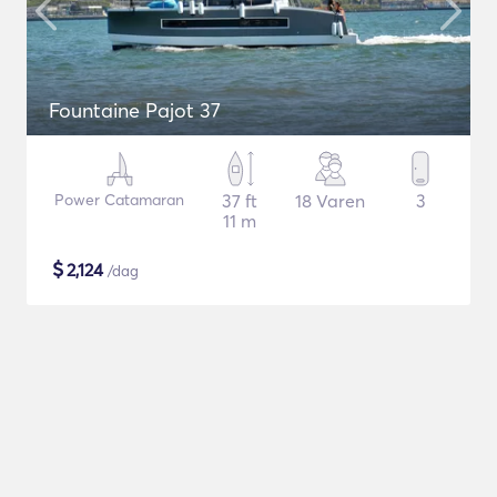
Fountaine Pajot 37
Power Catamaran
37 ft
18 Varen
3
11 m
$
2,124
/dag