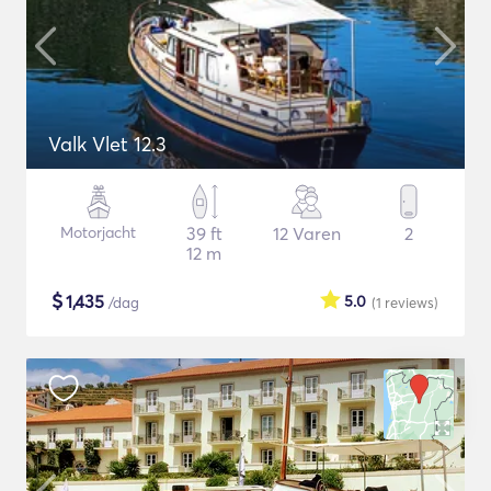
Valk Vlet 12.3
Motorjacht
39 ft
12 Varen
2
12 m
$
1,435
5.0
/dag
(1
reviews
)