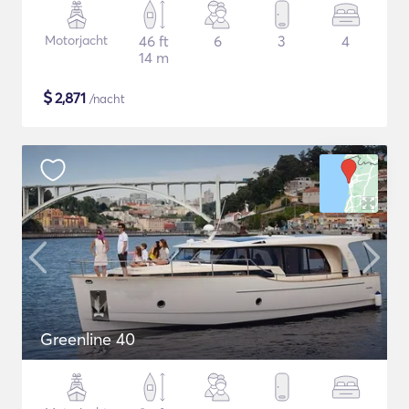
Motorjacht
46 ft
6
3
4
14 m
$
2,871
/nacht
Greenline 40