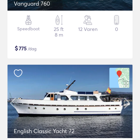
Vanguard 760
Speedboot
25 ft
12 Varen
0
8 m
$
775
/dag
English Classic Yacht 72