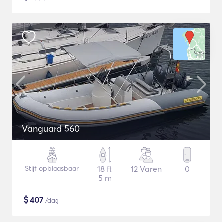
Vanguard 560
Stijf opblaasbaar
18 ft
12 Varen
0
5 m
$
407
/dag