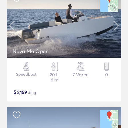
Nuva M6 Open
Speedboot
20 ft
7 Varen
0
6 m
$
2,159
/dag