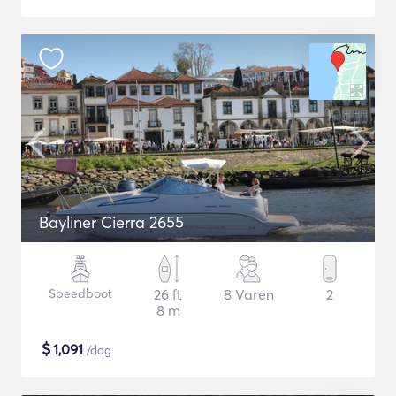
Bayliner Cierra 2655
Speedboot
26 ft
8 Varen
2
8 m
$
1,091
/dag