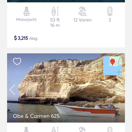
Motorjacht
53 ft
12 Varen
3
16 m
$
3,215
/dag
Obe & Carmen 625