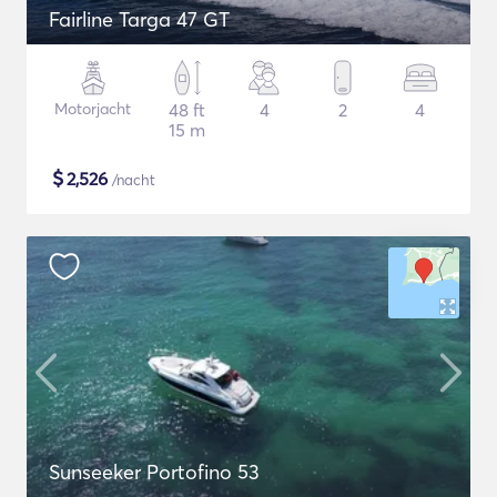
Fairline Targa 47 GT
Motorjacht
48 ft
4
2
4
15 m
$
2,526
/nacht
Sunseeker Portofino 53