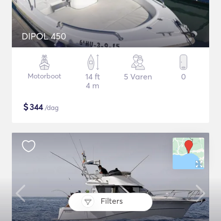
DIPOL 450
Motorboot
14 ft
5 Varen
0
4 m
$
344
/dag
Filters