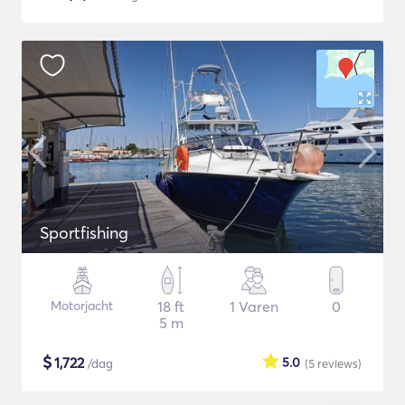
Sportfishing
Motorjacht
18 ft
1 Varen
0
5 m
$
1,722
5.0
/dag
(5
reviews
)