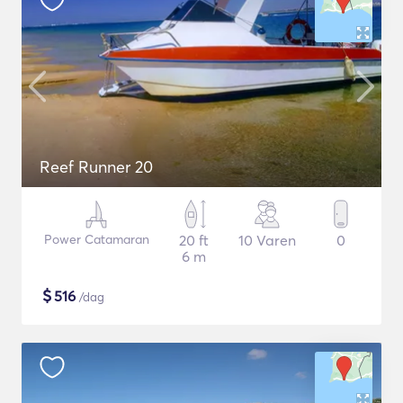
Reef Runner 20
Power Catamaran
20 ft
10 Varen
0
6 m
$
516
/dag