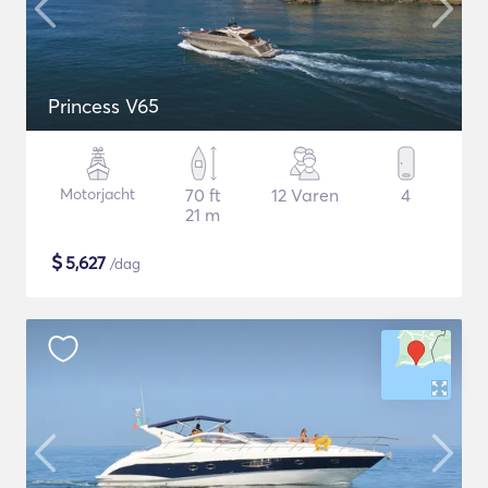
Princess V65
Motorjacht
70 ft
12 Varen
4
21 m
$
5,627
/dag