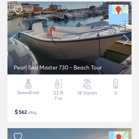
Pearl Sea Master 730 - Beach Tour
Speedboot
23 ft
18 Varen
0
7 m
$
562
/dag