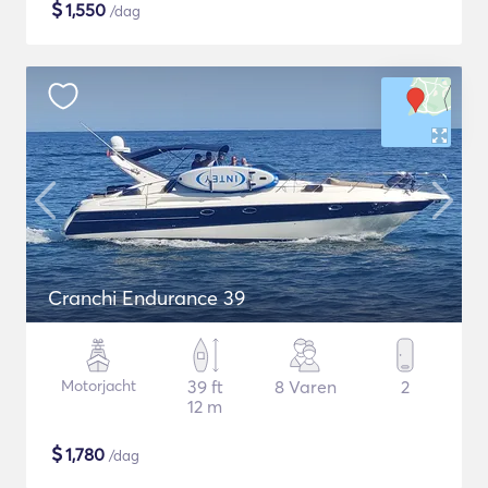
$
1,550
/dag
Cranchi Endurance 39
Motorjacht
39 ft
8 Varen
2
12 m
$
1,780
/dag