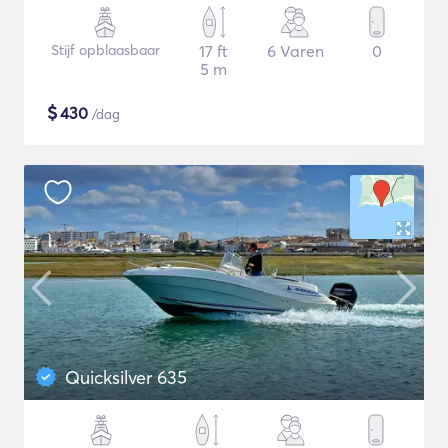
Stijf opblaasbaar
17 ft
6 Varen
0
5 m
$
430
/dag
Quicksilver 635