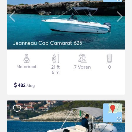
Jeanneau Cap Camarat 625
Motorboot
21 ft
7 Varen
0
6 m
$
482
/dag