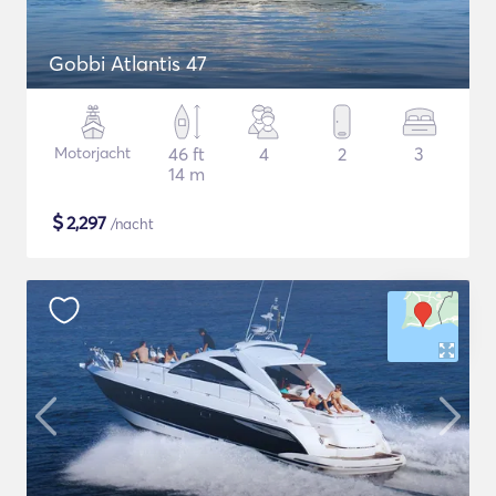
Gobbi Atlantis 47
Motorjacht
46 ft
4
2
3
14 m
$
2,297
/nacht