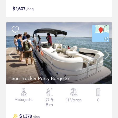
$
1,607
/dag
Sun Tracker Party Barge 27
Motorjacht
27 ft
11 Varen
0
8 m
$
1,378
/dag