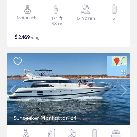
Motorjacht
174 ft
12 Varen
2
53 m
$
2,469
/dag
Sunseeker Manhattan 64