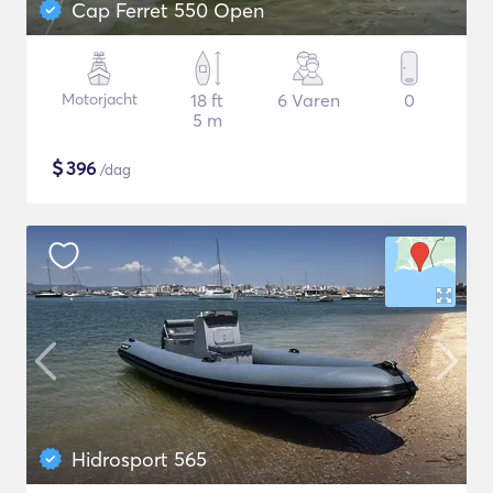
Cap Ferret 550 Open
Motorjacht
18 ft
6 Varen
0
5 m
$
396
/dag
Hidrosport 565