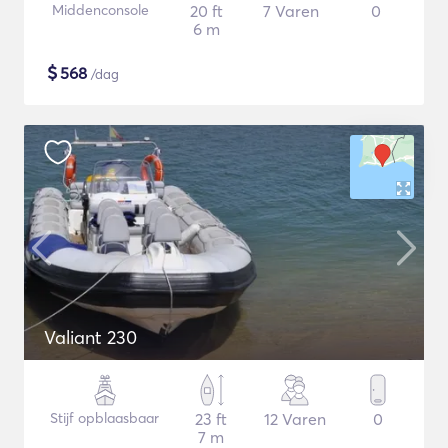
Middenconsole
20 ft
7 Varen
0
6 m
$
568
/dag
Valiant 230
Stijf opblaasbaar
23 ft
12 Varen
0
7 m