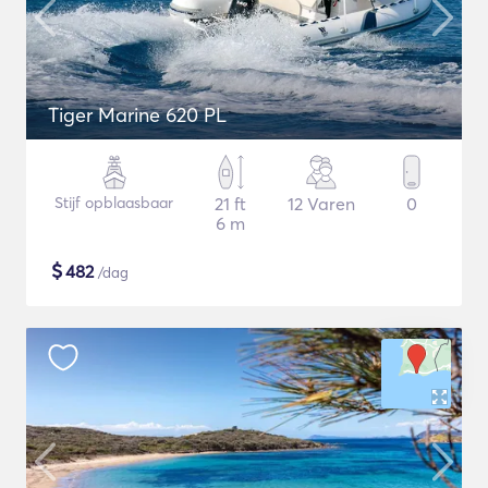
Tiger Marine 620 PL
Stijf opblaasbaar
21 ft
12 Varen
0
6 m
$
482
/dag