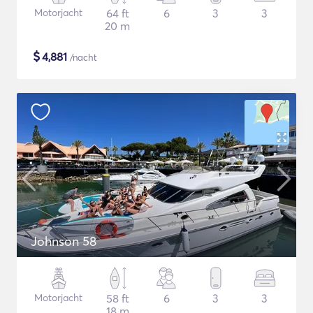
Motorjacht
64 ft
6
3
3
20 m
$
4,881
/nacht
Johnson 58
Motorjacht
58 ft
6
3
3
18 m