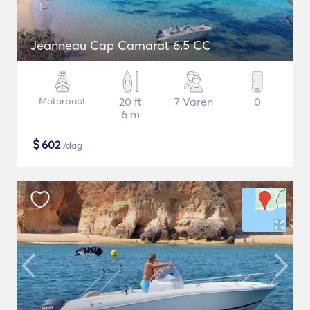
Jeanneau Cap Camarat 6.5 CC
Motorboot
20 ft
7 Varen
0
6 m
$
602
/dag