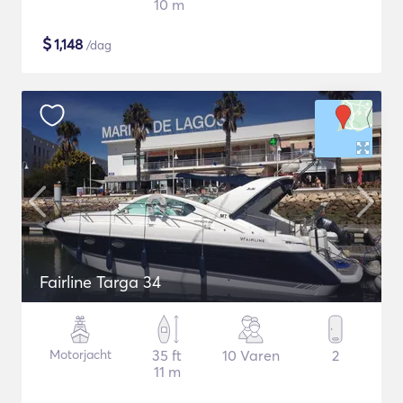
10 m
$
1,148
/dag
Fairline Targa 34
Motorjacht
35 ft
10 Varen
2
11 m