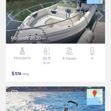
Rancraft 20.20
Motorjacht
20 ft
8 Varen
0
6 m
$
574
/dag