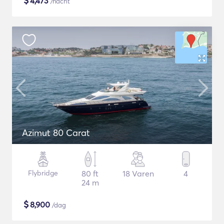
$
4,473
/nacht
Azimut 80 Carat
Flybridge
80 ft
18 Varen
4
24 m
$
8,900
/dag