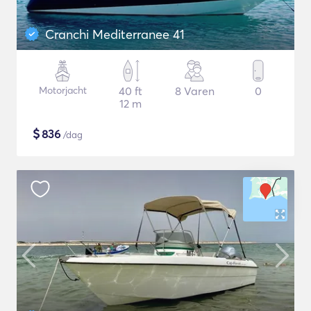
Cranchi Mediterranee 41
Motorjacht
40 ft
8 Varen
0
12 m
$
836
/dag