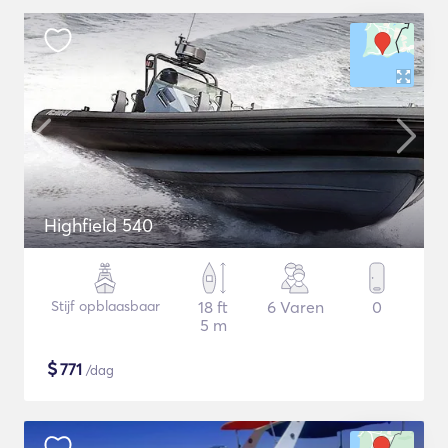
Highfield 540
Stijf opblaasbaar
18 ft
6 Varen
0
5 m
$
771
/dag