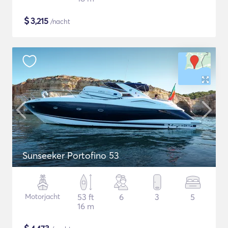
$
3,215
/nacht
Sunseeker Portofino 53
Motorjacht
53 ft
6
3
5
16 m