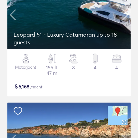
Leopard 51 - Luxury Catamaran up to 18
guests
Motorjacht
155 ft
8
4
4
47 m
$
5,168
/nacht