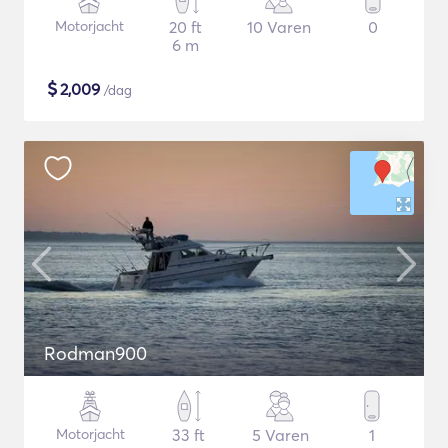
Motorjacht
20 ft
10 Varen
0
6 m
$
2,009
/dag
Rodman900
Motorjacht
33 ft
5 Varen
1