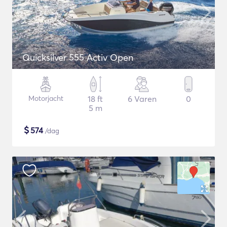
Quicksilver 555 Activ Open
Motorjacht
18 ft
6 Varen
0
5 m
$
574
/dag