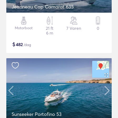
Jeanneau Cap Camarat 635
Motorboot
21 ft
7 Varen
0
6 m
$
482
/dag
Sunseeker Portofino 53