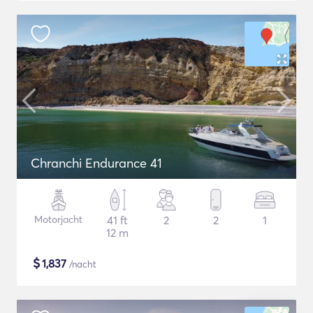
Chranchi Endurance 41
Motorjacht
41 ft
2
2
1
12 m
$
1,837
/nacht