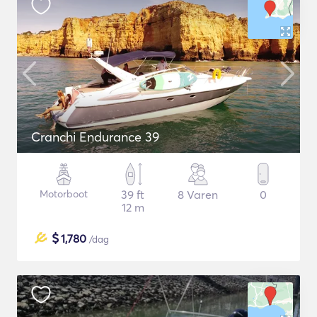
Cranchi Endurance 39
Motorboot
39 ft
8 Varen
0
12 m
$
1,780
/dag