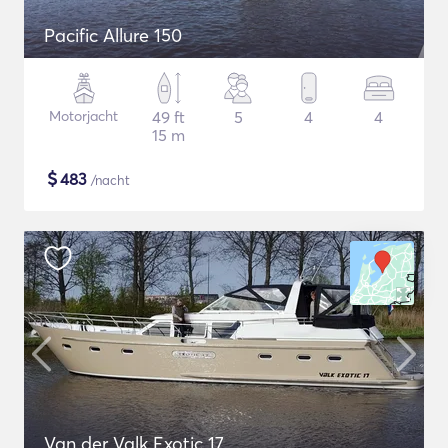
Pacific Allure 150
Motorjacht
49 ft
5
4
4
15 m
$
483
/nacht
Van der Valk Exotic 17