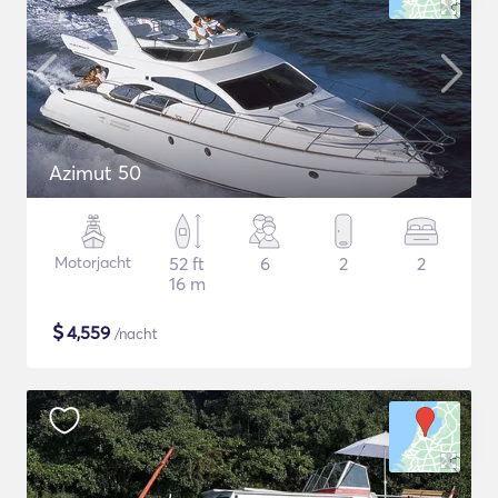
Azimut 50
Motorjacht
52 ft
6
2
2
16 m
$
4,559
/nacht