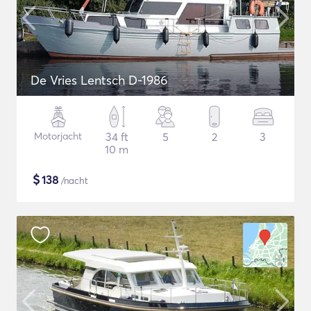
De Vries Lentsch D-1986
Motorjacht
34 ft
5
2
3
10 m
$
138
/nacht