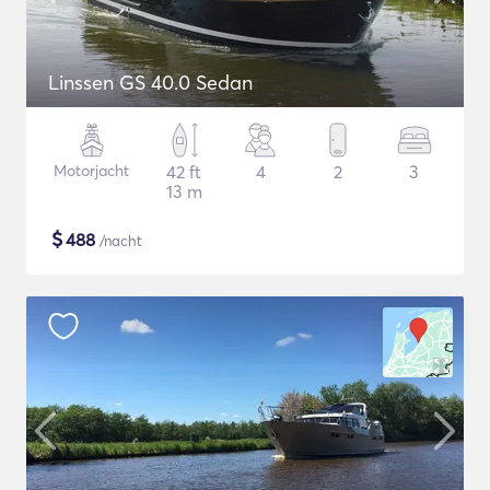
Linssen GS 40.0 Sedan
Motorjacht
42 ft
4
2
3
13 m
$
488
/nacht