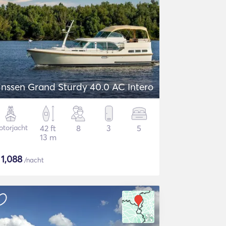
inssen Grand Sturdy 40.0 AC Intero
torjacht
42 ft
8
3
5
13 m
$
1,088
/nacht