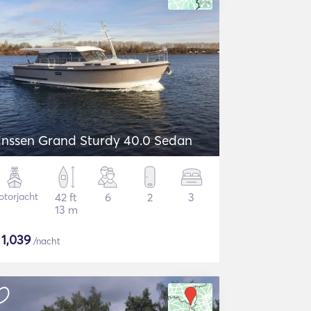
inssen Grand Sturdy 40.0 Sedan
torjacht
42 ft
6
2
3
13 m
$
1,039
/nacht