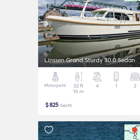
Linssen Grand Sturdy 30.0 Sedan
Motorjacht
32 ft
4
1
2
10 m
$
825
/nacht