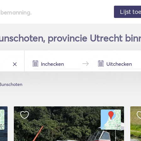
Lijst t
de bemanning.
unschoten, provincie Utrecht bi
Bunschoten