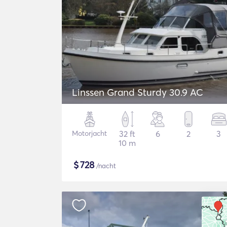
Linssen Grand Sturdy 30.9 AC
Motorjacht
32 ft
6
2
3
10 m
$
728
/nacht