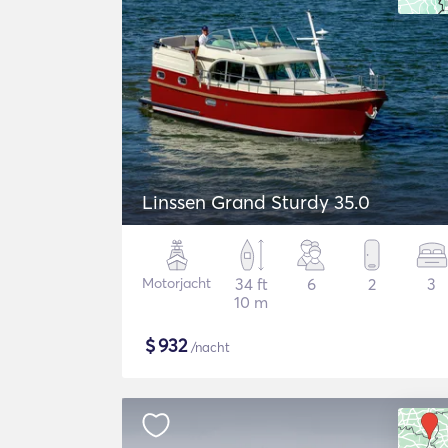
Linssen Grand Sturdy 35.0
Motorjacht
34 ft
6
2
3
10 m
$
932
/nacht