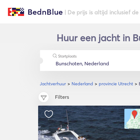
BednBlue
| De prijs is altijd inclusief 
Huur een jacht in B
Startplaats
Jachtverhuur
Nederland
provincie Utrecht
Filters