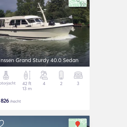
inssen Grand Sturdy 40.0 Sedan
torjacht
42 ft
4
2
3
13 m
$
826
/nacht