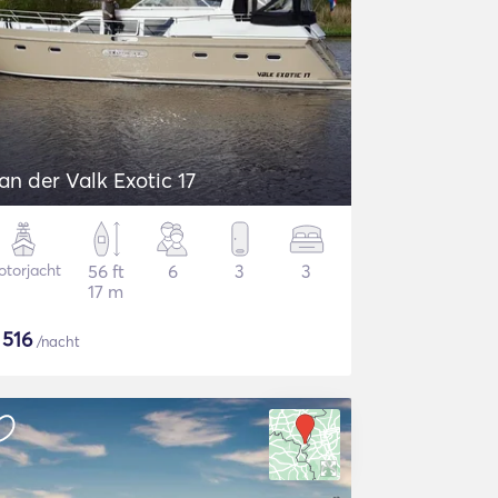
an der Valk Exotic 17
torjacht
56 ft
6
3
3
17 m
$
516
/nacht