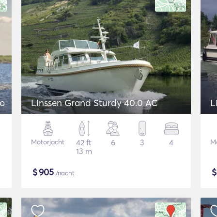
ro
Linssen Grand Sturdy 40.0 AC
L
Motorjacht
42 ft
6
3
4
Mo
13 m
$
905
/nacht