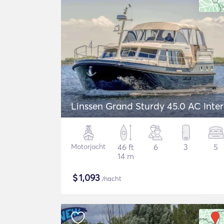
Linssen Grand Sturdy 45.0 AC Inte
Motorjacht
46 ft
6
3
5
14 m
$
1,093
/nacht