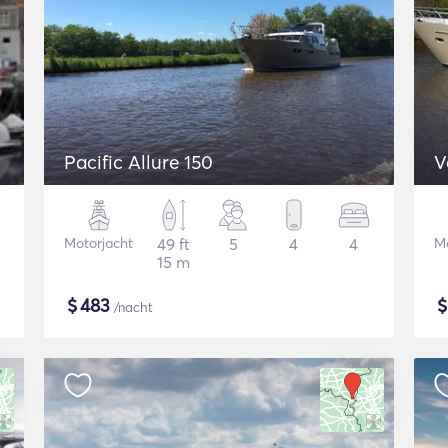
Pacific Allure 150
V
Motorjacht
49 ft
5
4
4
Mo
15 m
$
483
/nacht