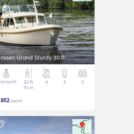
inssen Grand Sturdy 30.0
torjacht
32 ft
4
2
2
10 m
$
852
/nacht