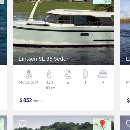
Linssen SL 35 Sedan
L
Motorjacht
34 ft
4
1
2
Mo
10 m
$
852
/nacht