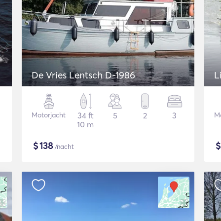
De Vries Lentsch D-1986
L
Motorjacht
34 ft
5
2
3
Mo
10 m
$
138
/nacht