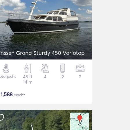
inssen Grand Sturdy 450 Variotop
torjacht
45 ft
4
2
2
14 m
$
1,588
/nacht