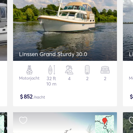
Linssen Grand Sturdy 30.0
L
Motorjacht
32 ft
4
2
2
Mo
10 m
$
852
/nacht