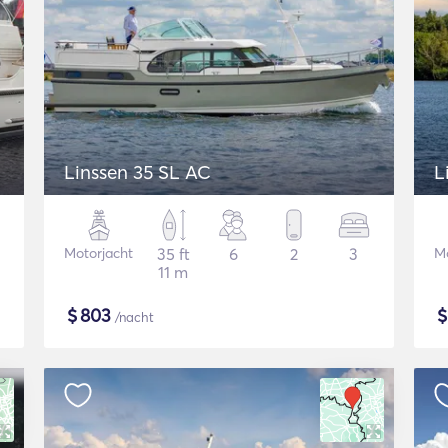
Linssen 35 SL AC
L
Motorjacht
35 ft
6
2
3
Mo
11 m
$
803
/nacht