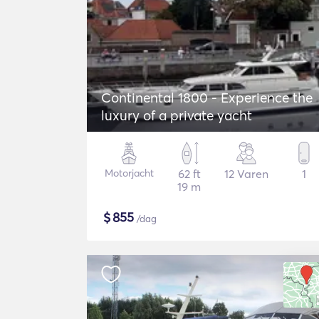
Continental 1800 - Experience the
luxury of a private yacht
Motorjacht
62 ft
12 Varen
1
19 m
$
855
/dag