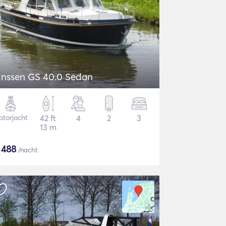
inssen GS 40.0 Sedan
torjacht
42 ft
4
2
3
13 m
$
488
/nacht