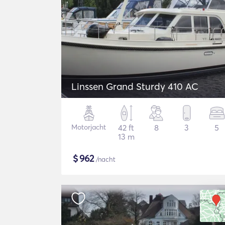
Linssen Grand Sturdy 410 AC
Motorjacht
42 ft
8
3
5
13 m
$
962
/nacht