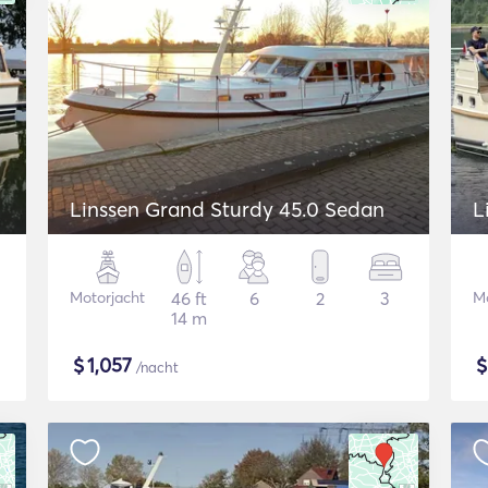
Linssen Grand Sturdy 45.0 Sedan
L
Motorjacht
46 ft
6
2
3
Mo
14 m
$
1,057
/nacht