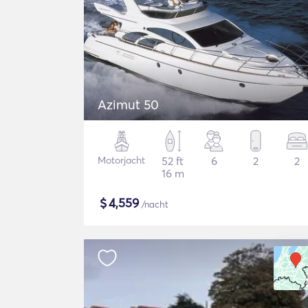
Azimut 50
Motorjacht
52 ft
6
2
2
16 m
$
4,559
/nacht