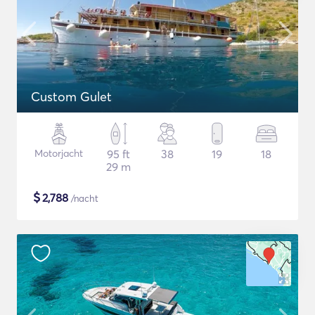
Custom Gulet
Motorjacht
95 ft
38
19
18
29 m
$
2,788
/nacht