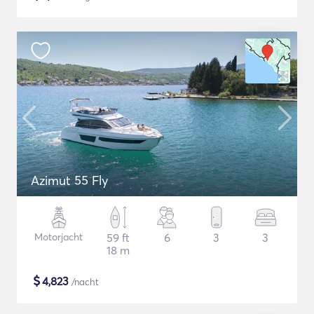
Azimut 55 Fly
Motorjacht
59 ft
6
3
3
18 m
$
4,823
/nacht