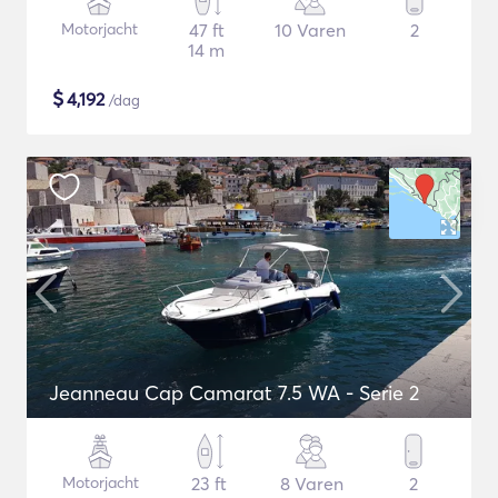
Motorjacht
47 ft
10 Varen
2
14 m
$
4,192
/dag
Jeanneau Cap Camarat 7.5 WA - Serie 2
Motorjacht
23 ft
8 Varen
2