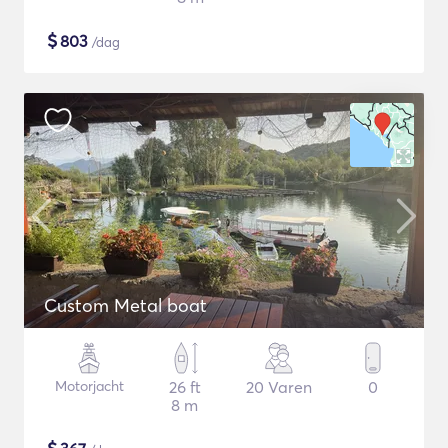
$
803
/dag
Custom Metal boat
Motorjacht
26 ft
20 Varen
0
8 m