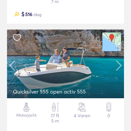
7 m
$
516
/dag
Quicksilver 555 open activ 555
Motorjacht
17 ft
4 Varen
0
5 m