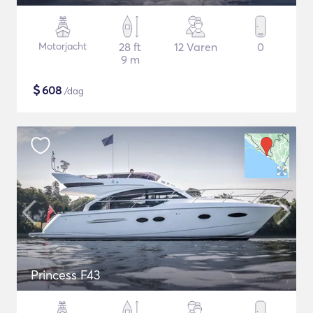
Motorjacht
28 ft
12 Varen
0
9 m
$
608
/dag
Princess F43