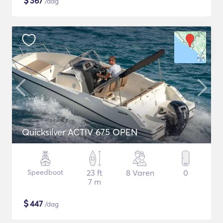
$
367
/dag
Quicksilver ACTIV 675 OPEN
Speedboot
23 ft
8 Varen
0
7 m
$
447
/dag