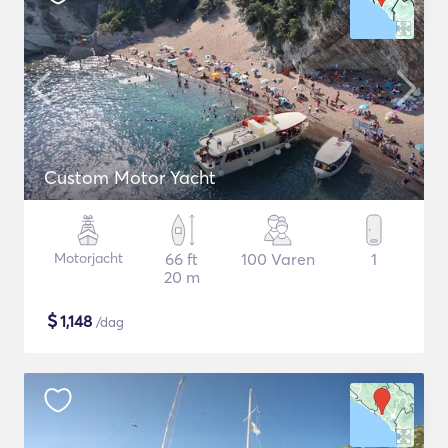
Custom Motor Yacht
Motorjacht
66 ft
100 Varen
1
20 m
$
1,148
/dag