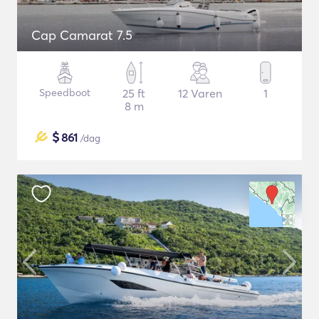
Cap Camarat 7.5
Speedboot
25 ft
12 Varen
1
8 m
$
861
/dag