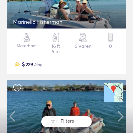
Marinello Fisherman
Motorboot
16 ft
6 Varen
0
5 m
$
229
/dag
Filters