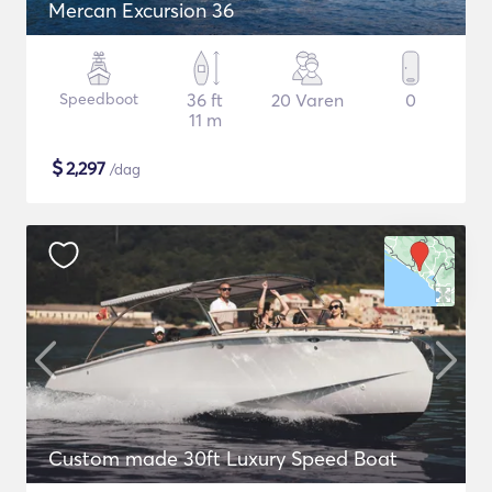
Mercan Excursion 36
Speedboot
36 ft
20 Varen
0
11 m
$
2,297
/dag
Custom made 30ft Luxury Speed Boat