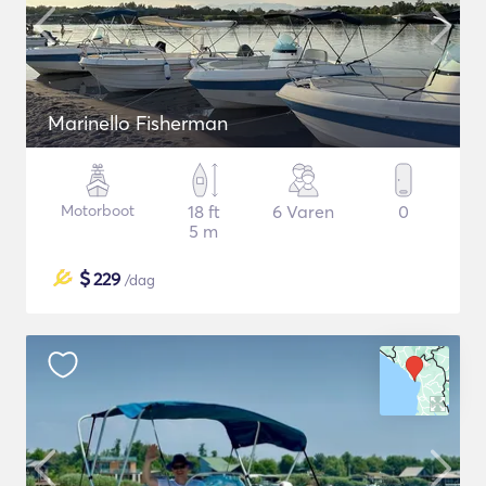
Marinello Fisherman
Motorboot
18 ft
6 Varen
0
5 m
$
229
/dag