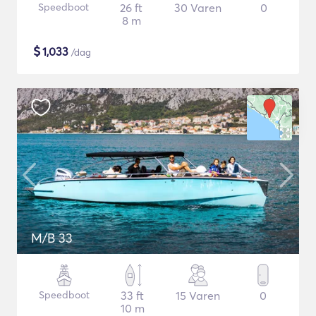
Speedboot
26 ft
30 Varen
0
8 m
$
1,033
/dag
M/B 33
Speedboot
33 ft
15 Varen
0
10 m