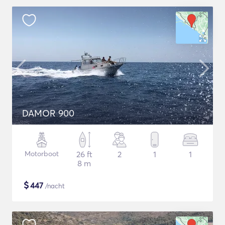
DAMOR 900
Motorboot
26 ft
2
1
1
8 m
$
447
/nacht