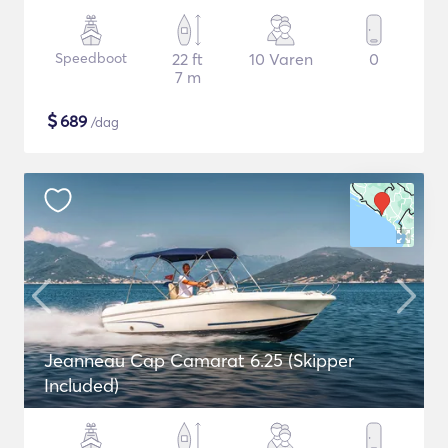
Speedboot
22 ft
10 Varen
0
7 m
$
689
/dag
Jeanneau Cap Camarat 6.25 (Skipper
Included)