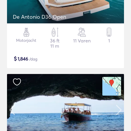
De Antonio D36 Open
Motorjacht
36 ft
11 Varen
1
11 m
$
1,846
/dag