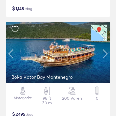
$
1,148
/dag
Boka Kotor Bay Montenegro
Motorjacht
98 ft
200 Varen
0
30 m
$
2,495
/dag