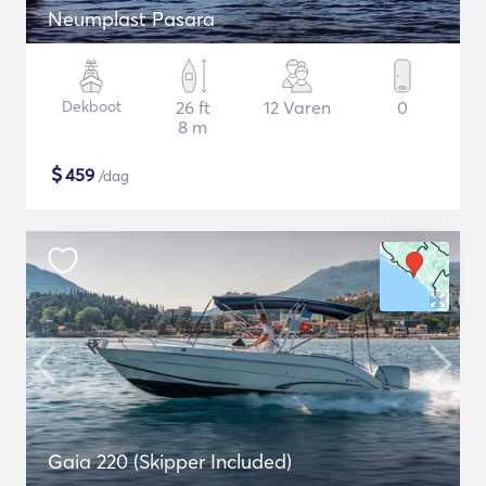
Neumplast Pasara
Dekboot
26 ft
12 Varen
0
8 m
$
459
/dag
Gaia 220 (Skipper Included)