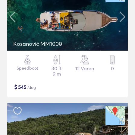
Kosanović MM1000
Speedboot
30 ft
12 Varen
0
9 m
$
545
/dag