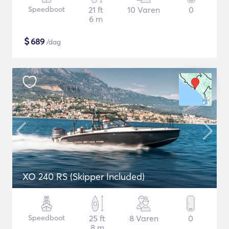
Speedboot
21 ft
10 Varen
0
6 m
$
689
/dag
XO 240 RS (Skipper Included)
Speedboot
25 ft
8 Varen
0
8 m