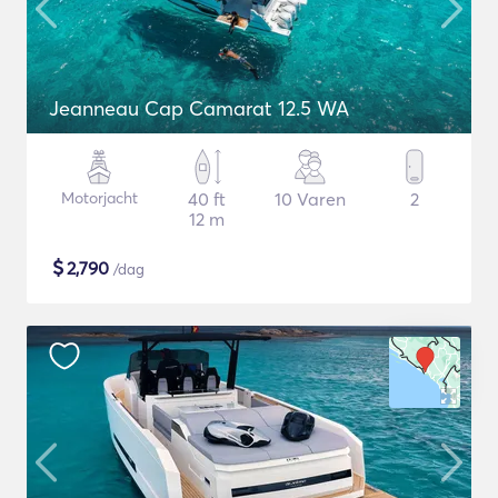
Jeanneau Cap Camarat 12.5 WA
Motorjacht
40 ft
10 Varen
2
12 m
$
2,790
/dag