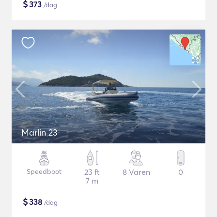
$
373
/dag
Marlin 23
Speedboot
23 ft
8 Varen
0
7 m
$
338
/dag