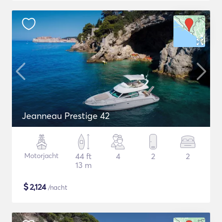
Jeanneau Prestige 42
Motorjacht
44 ft
4
2
2
13 m
$
2,124
/nacht