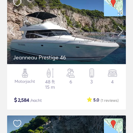
Jeanneau Prestige 46
Motorjacht
48 ft
6
3
4
15 m
$
2,584
5.0
/nacht
(1
reviews
)