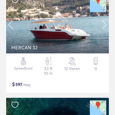
MERCAN 32
Speedboot
33 ft
12 Varen
0
10 m
$
597
/dag