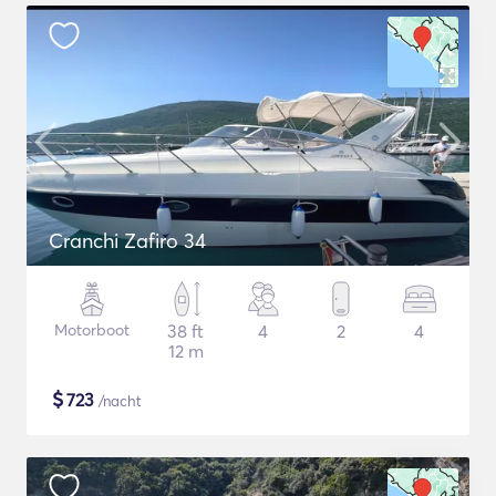
Cranchi Zafiro 34
Motorboot
38 ft
4
2
4
12 m
$
723
/nacht