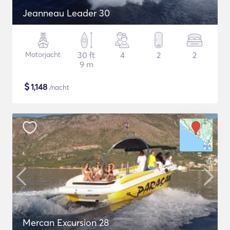
Jeanneau Leader 30
Motorjacht
30 ft
4
2
2
9 m
$
1,148
/nacht
Mercan Excursion 28