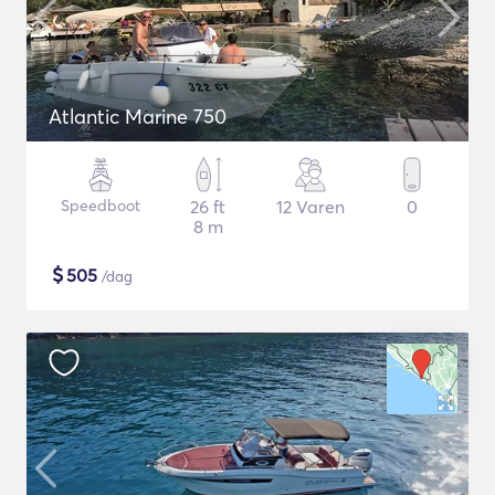
Atlantic Marine 750
Speedboot
26 ft
12 Varen
0
8 m
$
505
/dag