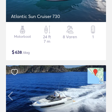
Atlantic Sun Cruiser 730
Motorboot
24 ft
8 Varen
1
7 m
$
638
/dag