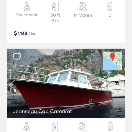
Speedboot
30 ft
14 Varen
0
9 m
$
1,148
/dag
Jeanneau Cap Camarat