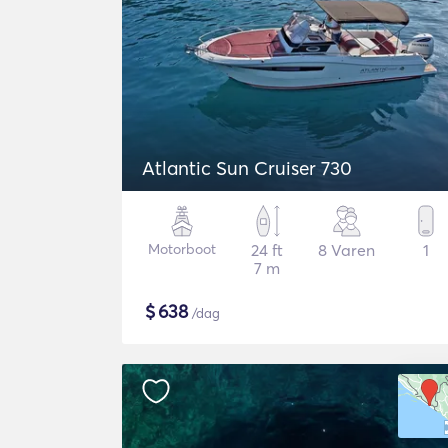
Atlantic Sun Cruiser 730
Motorboot
24 ft
8 Varen
1
7 m
$
638
/dag