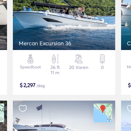
Mercan Excursion 36
C
Speedboot
36 ft
20 Varen
0
Mo
11 m
$
2,297
/dag