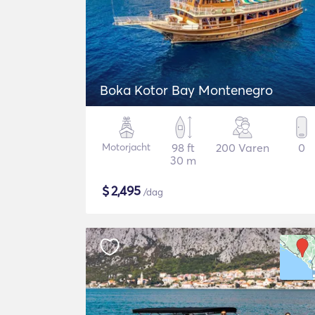
Boka Kotor Bay Montenegro
Motorjacht
98 ft
200 Varen
0
30 m
$
2,495
/dag