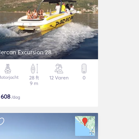
ercan Excursion 28
otorjacht
28 ft
12 Varen
0
9 m
$
608
/dag