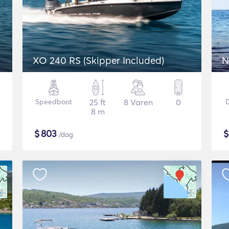
XO 240 RS (Skipper Included)
N
Speedboot
25 ft
8 Varen
0
8 m
$
803
/dag