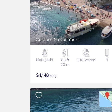
Custom Motor Yacht
Motorjacht
66 ft
100 Varen
1
20 m
$
1,148
/dag