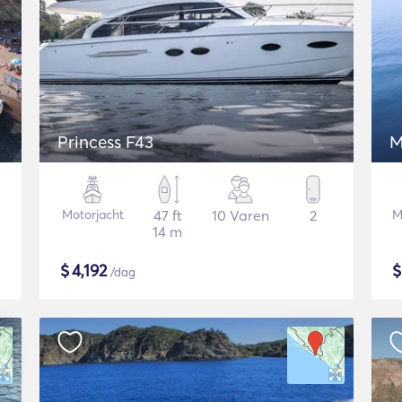
Princess F43
M
Motorjacht
47 ft
10 Varen
2
M
14 m
$
4,192
/dag