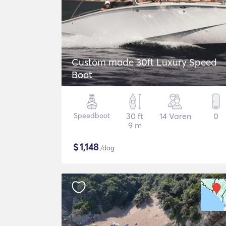
Custom made 30ft Luxury Speed
Boat
Speedboot
30 ft
14 Varen
0
9 m
$
1,148
/dag