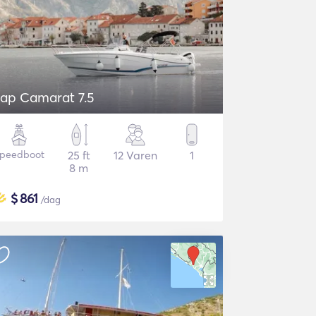
ap Camarat 7.5
peedboot
25 ft
12 Varen
1
8 m
$
861
/dag