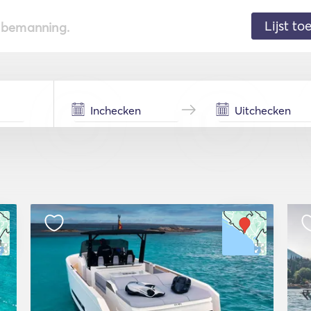
Lijst t
de bemanning.