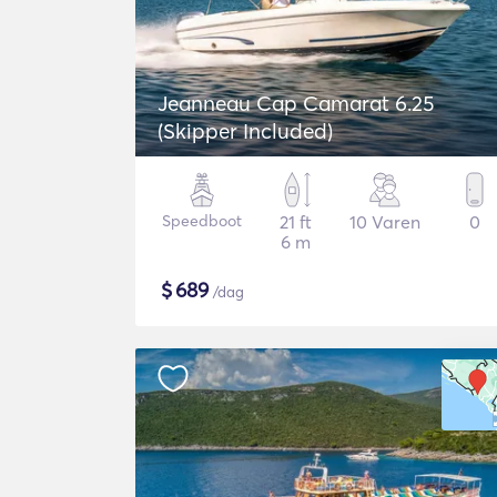
Jeanneau Cap Camarat 6.25
(Skipper Included)
Speedboot
21 ft
10 Varen
0
6 m
$
689
/dag