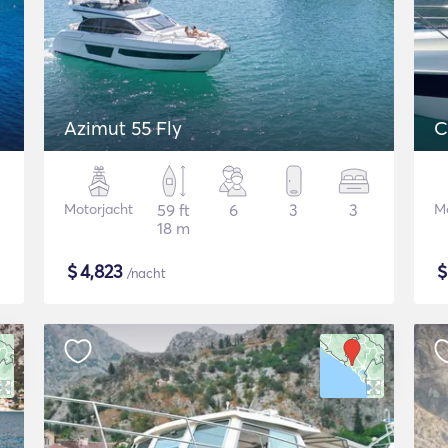
Azimut 55 Fly
C
Motorjacht
59 ft
6
3
3
M
18 m
$
4,823
/nacht