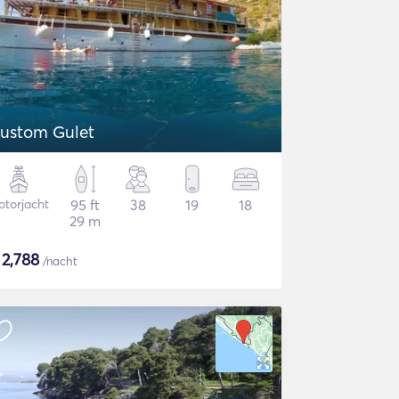
ustom Gulet
torjacht
95 ft
38
19
18
29 m
$
2,788
/nacht