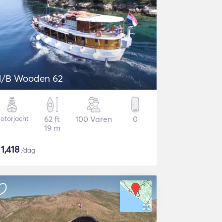
/B Wooden 62
otorjacht
62 ft
100 Varen
0
19 m
$
1,418
/dag