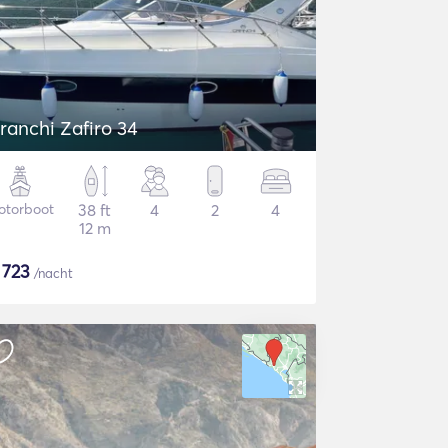
ranchi Zafiro 34
otorboot
38 ft
4
2
4
12 m
$
723
/nacht