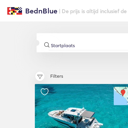
BednBlue
| De prijs is altijd inclusief 
Filters