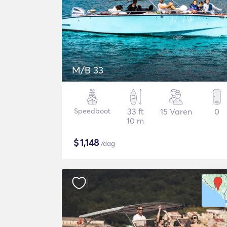
M/B 33
Speedboot
33 ft
15 Varen
0
10 m
$
1,148
/dag