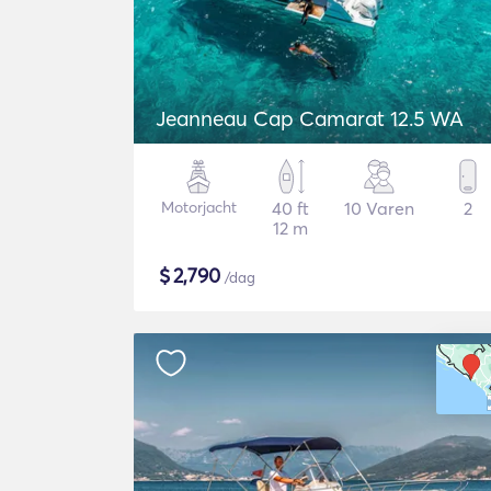
Jeanneau Cap Camarat 12.5 WA
Motorjacht
40 ft
10 Varen
2
12 m
$
2,790
/dag