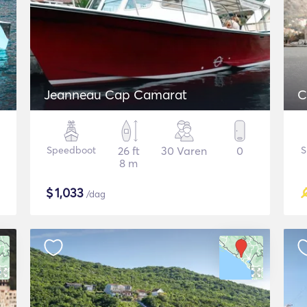
Jeanneau Cap Camarat
C
Speedboot
26 ft
30 Varen
0
S
8 m
$
1,033
/dag