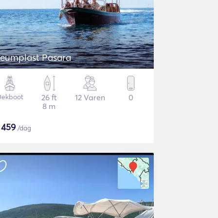
eumplast Pasara
Dekboot
26 ft
12 Varen
0
8 m
$
459
/dag