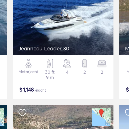
Jeanneau Leader 30
M
Motorjacht
30 ft
4
2
2
M
9 m
$
1,148
/nacht