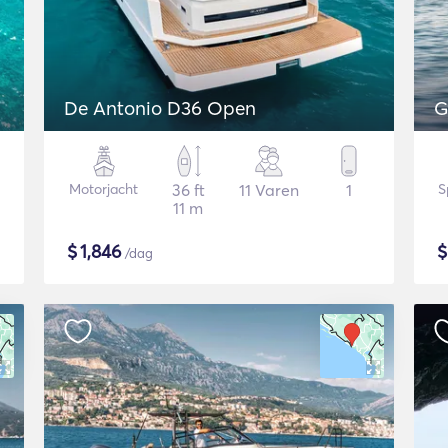
De Antonio D36 Open
G
Motorjacht
36 ft
11 Varen
1
S
11 m
$
1,846
/dag