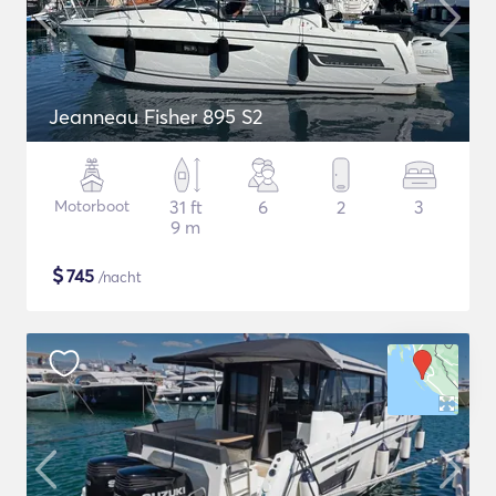
Jeanneau Fisher 895 S2
Motorboot
31 ft
6
2
3
9 m
$
745
/nacht