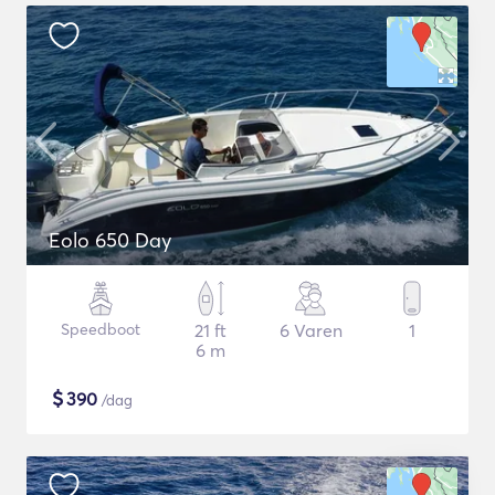
Eolo 650 Day
Speedboot
21 ft
6 Varen
1
6 m
$
390
/dag