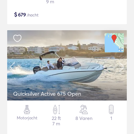
9 m
$
679
/nacht
Quicksilver Active 675 Open
Motorjacht
22 ft
8 Varen
1
7 m