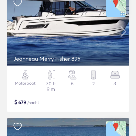
Jeanneau Merry Fisher 895
Motorboot
30 ft
6
2
3
9 m
$
679
/nacht