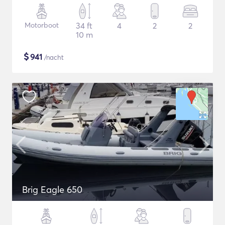
Motorboot
34 ft
4
2
2
10 m
$
941
/nacht
Brig Eagle 650