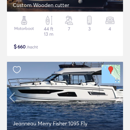
Custom Wooden cutter
Motorboot
44 ft
7
3
4
13 m
$
660
/nacht
Jeanneau Merry Fisher 1095 Fly