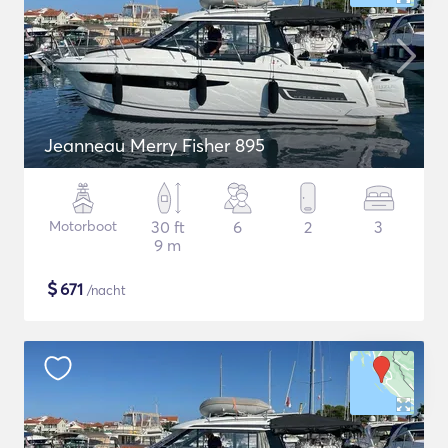
Jeanneau Merry Fisher 895
Motorboot
30 ft
6
2
3
9 m
$
671
/nacht