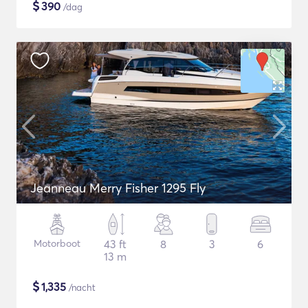
$
390
/dag
Jeanneau Merry Fisher 1295 Fly
Motorboot
43 ft
8
3
6
13 m
$
1,335
/nacht