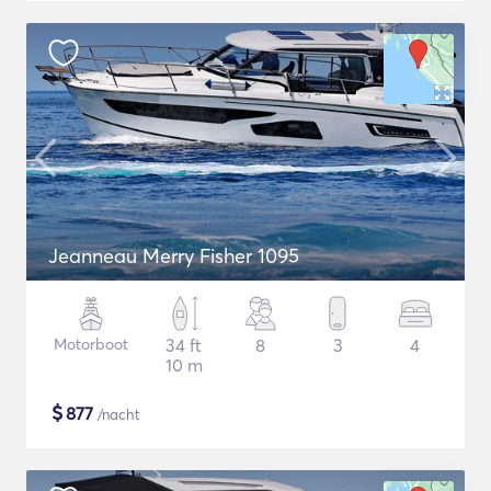
Jeanneau Merry Fisher 1095
Motorboot
34 ft
8
3
4
10 m
$
877
/nacht