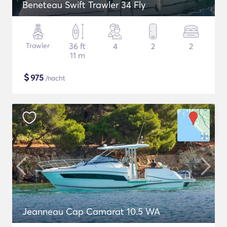
Beneteau Swift Trawler 34 Fly
Trawler
36 ft
4
2
2
11 m
$
975
/nacht
Jeanneau Cap Camarat 10.5 WA