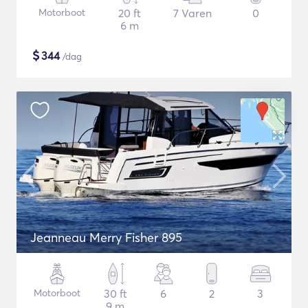
Motorboot
20 ft
7 Varen
0
6 m
$
344
/dag
Jeanneau Merry Fisher 895
Motorboot
30 ft
6
2
3
9 m