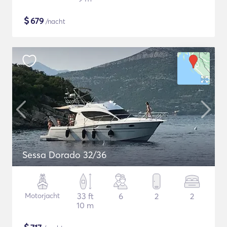
$
679
/nacht
Sessa Dorado 32/36
Motorjacht
33 ft
6
2
2
10 m