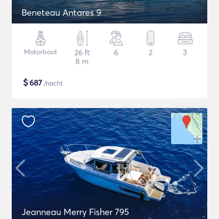
Beneteau Antares 9
Motorboot
26 ft
6
2
3
8 m
$
687
/nacht
Jeanneau Merry Fisher 795