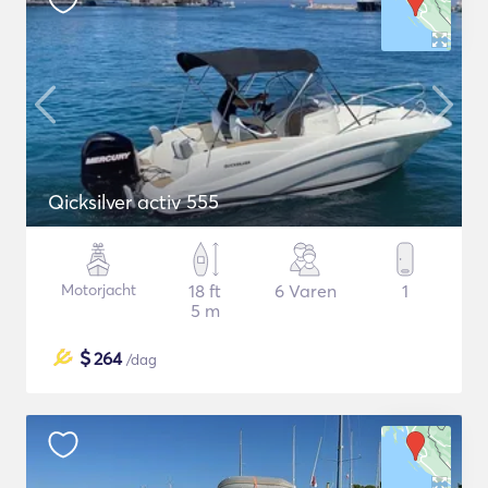
Qicksilver activ 555
Motorjacht
18 ft
6 Varen
1
5 m
$
264
/dag