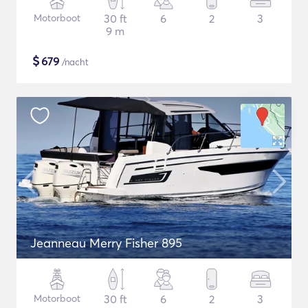
Motorboot
30 ft
6
2
3
9 m
$
679
/nacht
Jeanneau Merry Fisher 895
Motorboot
30 ft
6
2
3