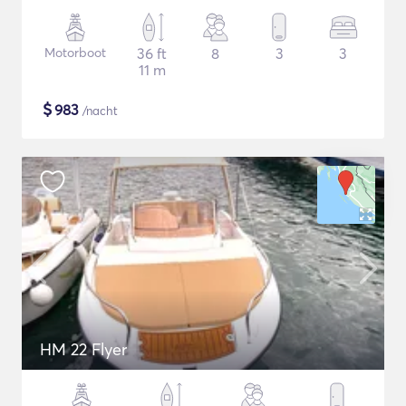
Motorboot
36 ft
8
3
3
11 m
$
983
/nacht
HM 22 Flyer