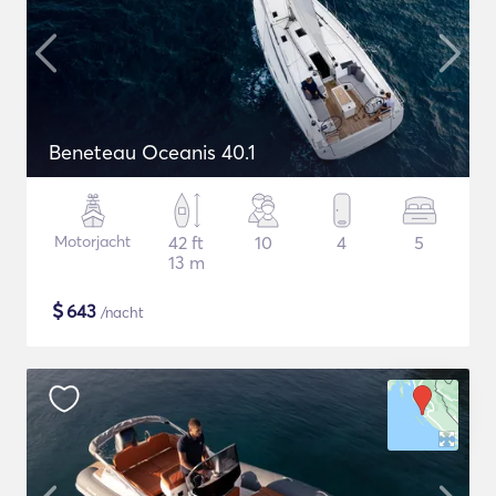
Beneteau Oceanis 40.1
Motorjacht
42 ft
10
4
5
13 m
$
643
/nacht