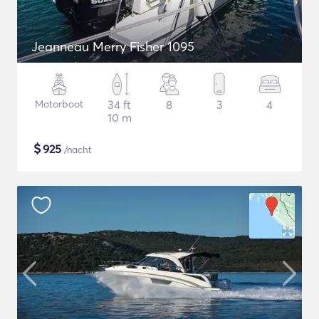
Jeanneau Merry Fisher 1095
Motorboot
34 ft
8
3
4
10 m
$
925
/nacht