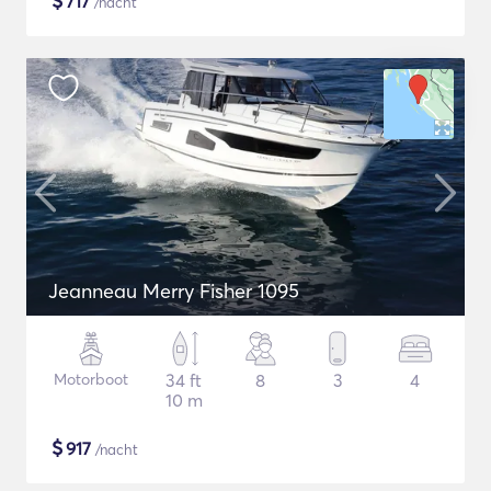
$
717
/nacht
Jeanneau Merry Fisher 1095
Motorboot
34 ft
8
3
4
10 m
$
917
/nacht