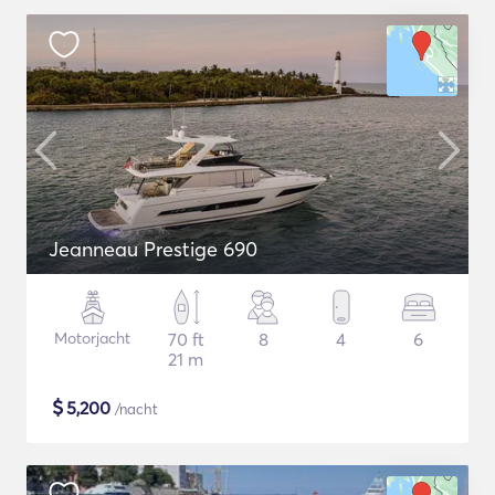
Jeanneau Prestige 690
Motorjacht
70 ft
8
4
6
21 m
$
5,200
/nacht