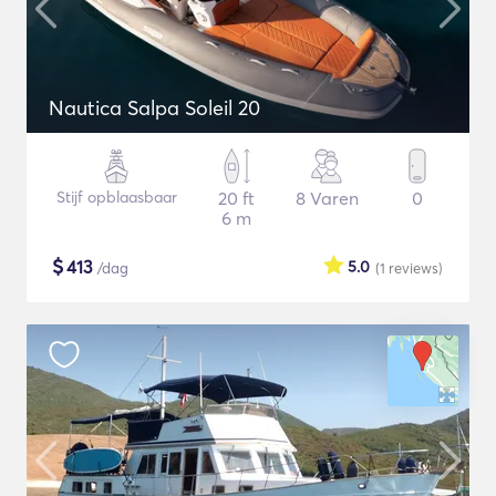
Nautica Salpa Soleil 20
Stijf opblaasbaar
20 ft
8 Varen
0
6 m
$
413
5.0
/dag
(1
reviews
)