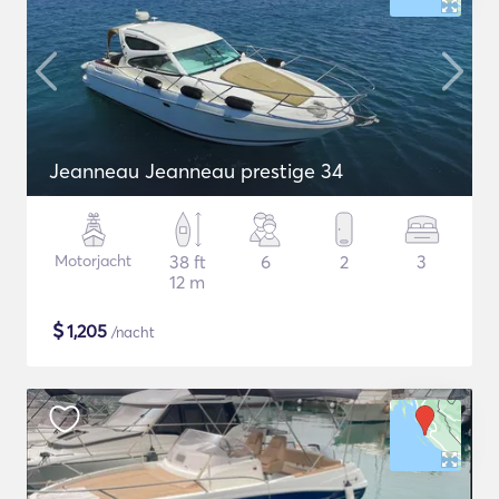
Jeanneau Jeanneau prestige 34
Motorjacht
38 ft
6
2
3
12 m
$
1,205
/nacht