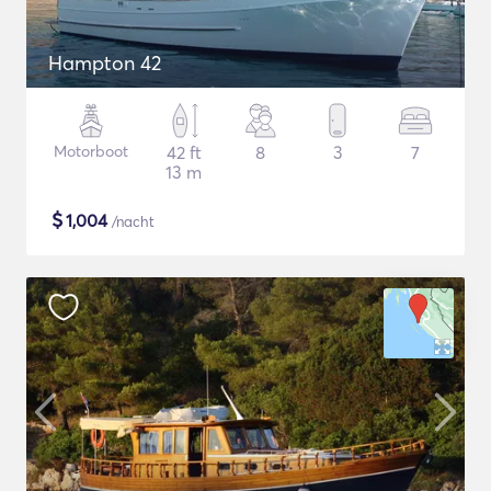
Hampton 42
Motorboot
42 ft
8
3
7
13 m
$
1,004
/nacht