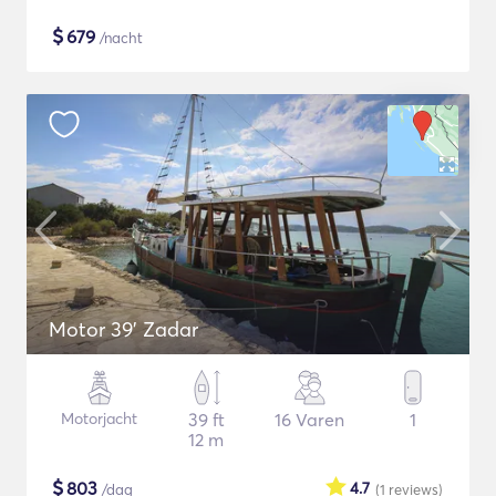
$
679
/nacht
Motor 39' Zadar
Motorjacht
39 ft
16 Varen
1
12 m
$
803
4.7
/dag
(1
reviews
)