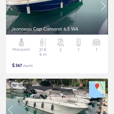
Jeanneau Cap Camarat 6.5 WA
Motorjacht
21 ft
2
1
1
6 m
$
367
/nacht