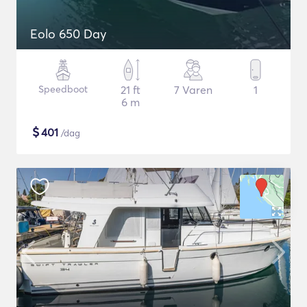
Eolo 650 Day
Speedboot
21 ft
7 Varen
1
6 m
$
401
/dag