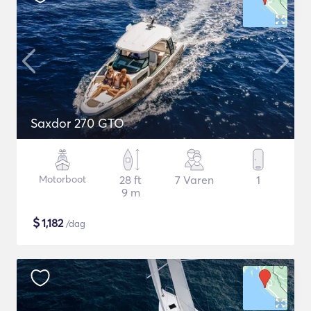
Saxdor 270 GTO
Motorboot
28 ft
7 Varen
1
9 m
$
1,182
/dag