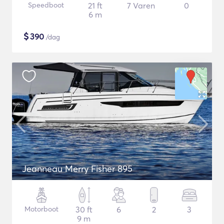
Speedboot
21 ft
7 Varen
0
6 m
$
390
/dag
Jeanneau Merry Fisher 895
Motorboot
30 ft
6
2
3
9 m