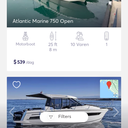
Atlantic Marine 750 Open
Motorboot
25 ft
10 Varen
1
8 m
$
539
/dag
Filters