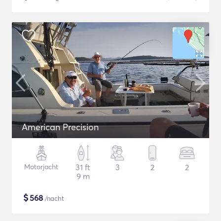
American Precision
Motorjacht
31 ft
3
2
2
9 m
$
568
/nacht