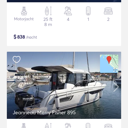
Motorjacht
25 ft
4
1
2
8 m
$
838
/nacht
Jeanneau Merry Fisher 895