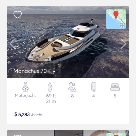
Monachus 70 Fly
Motorjacht
69 ft
8
4
5
21 m
$
5,283
/nacht