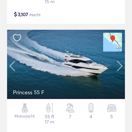
15 m
$
3,107
/nacht
Princess 55 F
Motorjacht
55 ft
7
4
5
17 m