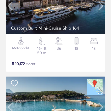
Custom Built Mini-Cruise Ship 164
Motorjacht
164 ft
36
18
18
50 m
$
10,172
/nacht