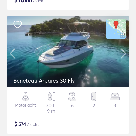
$
11,000
/nacht
Beneteau Antares 30 Fly
Motorjacht
30 ft
6
2
3
9 m
$
574
/nacht