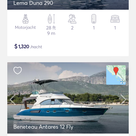
Lema Duna 290
Motorjacht
28 ft
2
1
1
9 m
$
1,320
/nacht
Beneteau Antares 12 Fly