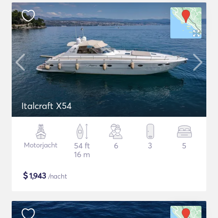
Italcraft X54
Motorjacht
54 ft
6
3
5
16 m
$
1,943
/nacht