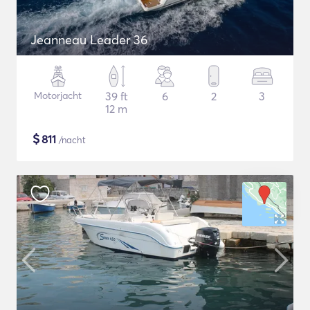
Jeanneau Leader 36
Motorjacht
39 ft
6
2
3
12 m
$
811
/nacht