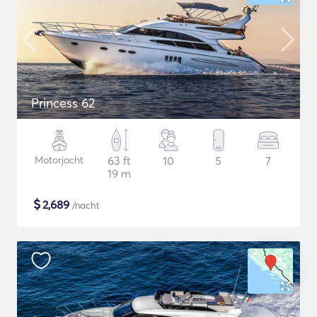
Princess 62
Motorjacht
63 ft
10
5
7
19 m
$
2,689
/nacht