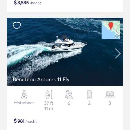
$
3,535
/nacht
Beneteau Antares 11 Fly
Motorboot
37 ft
6
2
3
11 m
$
981
/nacht