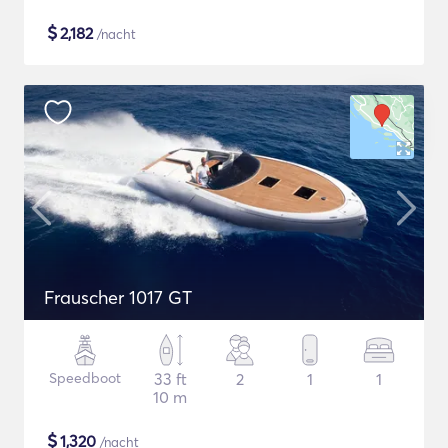
$
2,182
/nacht
Frauscher 1017 GT
Speedboot
33 ft
2
1
1
10 m
$
1,320
/nacht