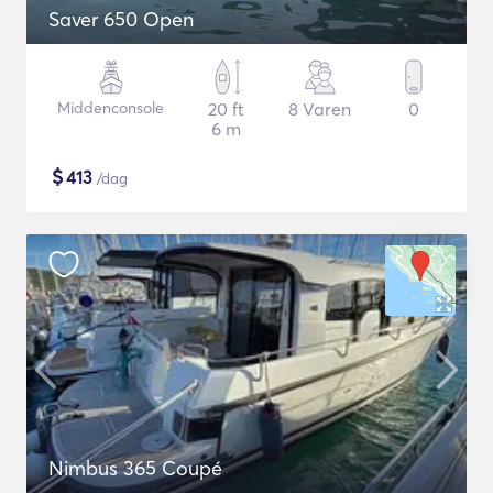
Saver 650 Open
Middenconsole
20 ft
8 Varen
0
6 m
$
413
/dag
Nimbus 365 Coupé