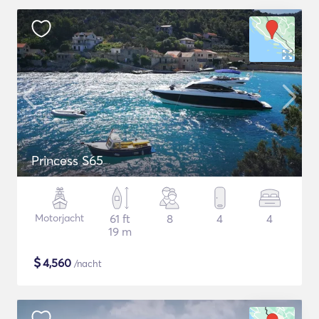
Princess S65
Motorjacht
61 ft
8
4
4
19 m
$
4,560
/nacht