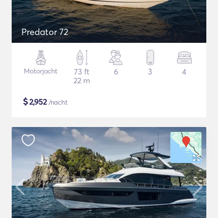
Predator 72
Motorjacht
73 ft
6
3
4
22 m
$
2,952
/nacht