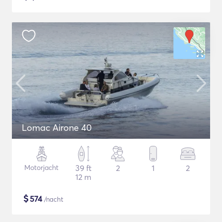
Lomac Airone 40
Motorjacht
39 ft
2
1
2
12 m
$
574
/nacht