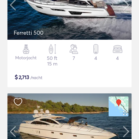
Ferretti 500
Motorjacht
50 ft
7
4
4
15 m
$
2,713
/nacht