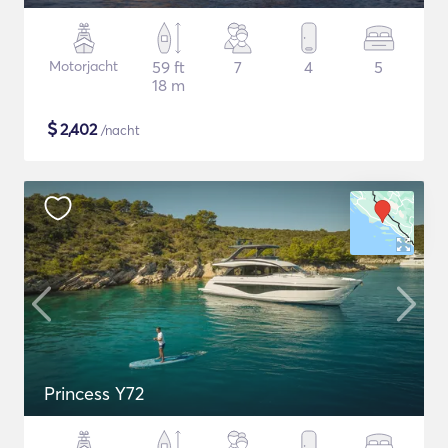
Motorjacht
59 ft
7
4
5
18 m
$
2,402
/nacht
Princess Y72