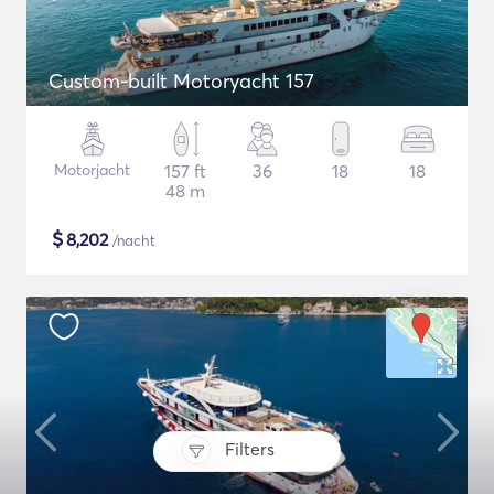
Custom-built Motoryacht 157
Motorjacht
157 ft
36
18
18
48 m
$
8,202
/nacht
Filters