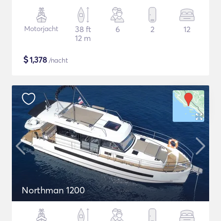
Motorjacht
38 ft
6
2
12
12 m
$
1,378
/nacht
Northman 1200