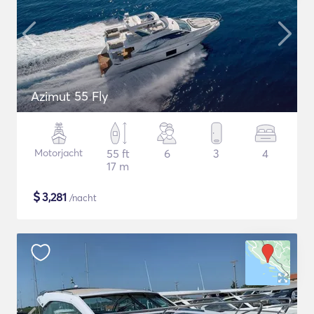
Azimut 55 Fly
Motorjacht
55 ft
6
3
4
17 m
$
3,281
/nacht