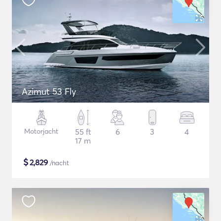
Azimut 53 Fly
Motorjacht
55 ft
6
3
4
17 m
$
2,829
/nacht