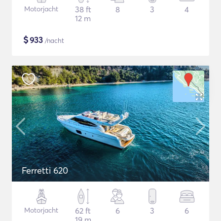
Motorjacht
38 ft
8
3
4
12 m
$
933
/nacht
Ferretti 620
Motorjacht
62 ft
6
3
6
19 m