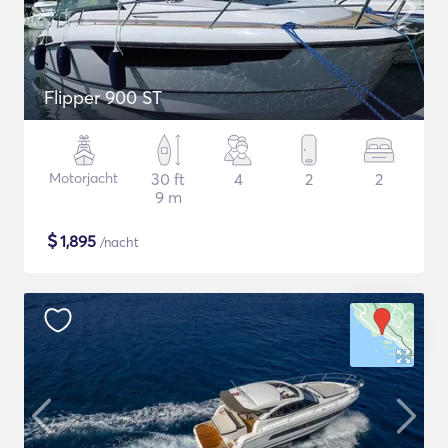
Flipper 900 ST
Motorjacht
30 ft
4
2
2
9 m
$
1,895
/nacht