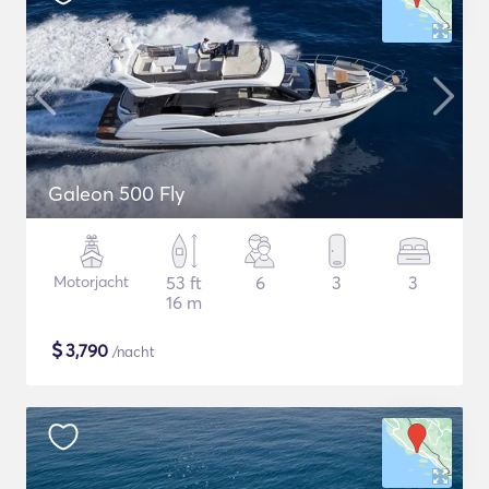
Galeon 500 Fly
Motorjacht
53 ft
6
3
3
16 m
$
3,790
/nacht