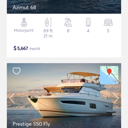
Azimut 68
Motorjacht
69 ft
8
4
5
21 m
$
5,667
/nacht
Prestige 550 Fly