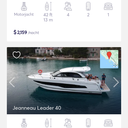
Motorjacht
42 ft
4
2
1
13 m
$
2,159
/nacht
Jeanneau Leader 40