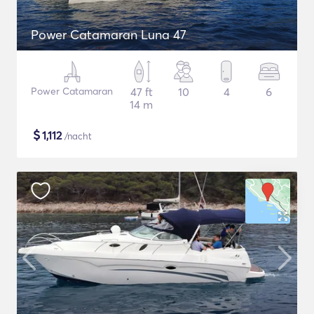
Power Catamaran Luna 47
Power Catamaran
47 ft
10
4
6
14 m
$
1,112
/nacht