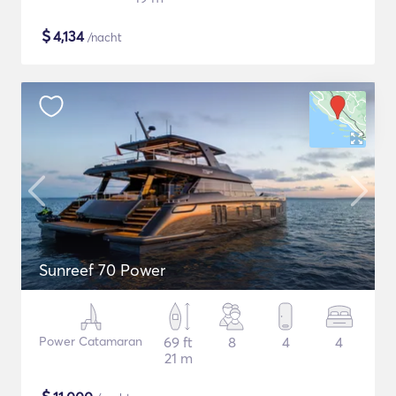
$
4,134
/nacht
Sunreef 70 Power
Power Catamaran
69 ft
8
4
4
21 m