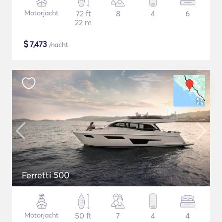
Motorjacht
72 ft
8
4
6
22 m
$
7,473
/nacht
Ferretti 500
Motorjacht
50 ft
7
4
4