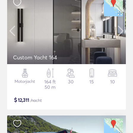
Custom Yacht 164
Motorjacht
164 ft
30
15
10
50 m
$
12,311
/nacht