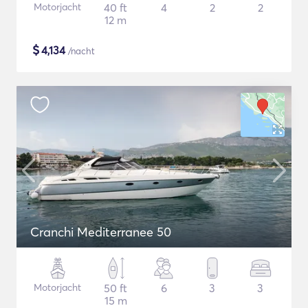
Motorjacht
40 ft
4
2
2
12 m
$
4,134
/nacht
Cranchi Mediterranee 50
Motorjacht
50 ft
6
3
3
15 m