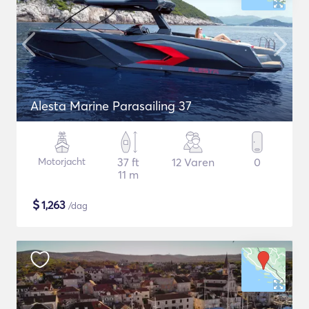
Alesta Marine Parasailing 37
Motorjacht
37 ft
12 Varen
0
11 m
$
1,263
/dag