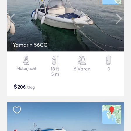
Yamarin 56CC
Motorjacht
18 ft
6 Varen
0
5 m
$
206
/dag