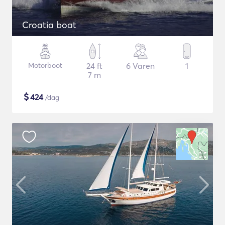
Croatia boat
Motorboot
24 ft
6 Varen
1
7 m
$
424
/dag