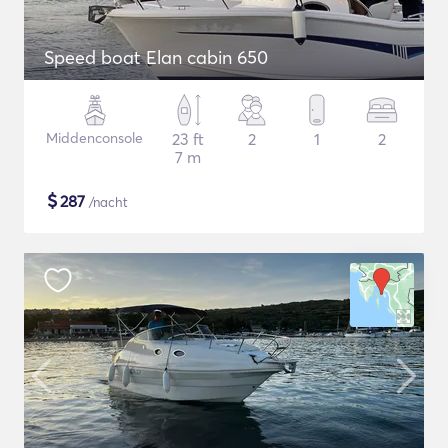
Speed boat Elan cabin 650
Middenconsole
23 ft
2
1
2
7 m
$
287
/nacht