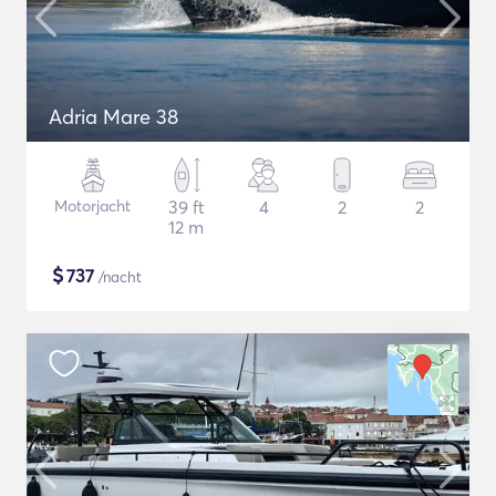
Adria Mare 38
Motorjacht
39 ft
4
2
2
12 m
$
737
/nacht