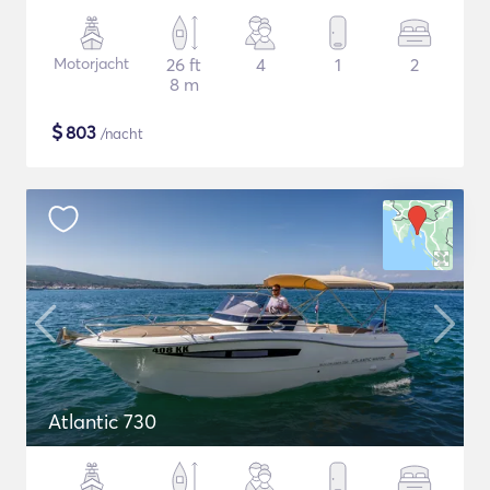
Motorjacht
26 ft
4
1
2
8 m
$
803
/nacht
Atlantic 730