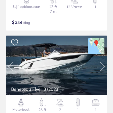
Stijf opblaasbaar
23 ft
12 Varen
1
7 m
$
344
/dag
Beneteau Flyer 8 (2023)
Motorboot
26 ft
2
1
1