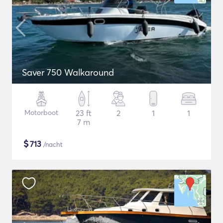
Saver 750 Walkaround
Motorboot
23 ft
2
1
1
7 m
$
713
/nacht