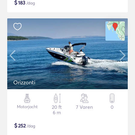
$
183
/dag
Orizzonti
Motorjacht
20 ft
7 Varen
0
6 m
$
252
/dag