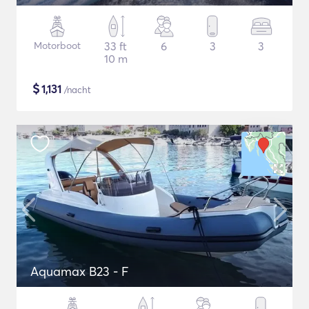
Motorboot
33 ft
6
3
3
10 m
$
1,131
/nacht
Aquamax B23 - F