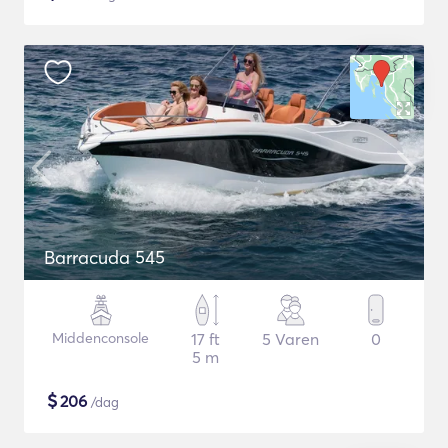
Barracuda 545
Middenconsole
17 ft
5 Varen
0
5 m
$
206
/dag