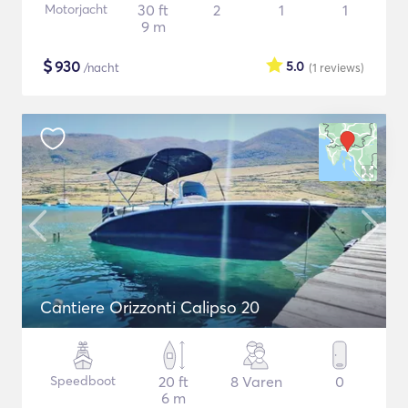
Motorjacht
30 ft
2
1
1
9 m
$
930
5.0
/nacht
(1
reviews
)
Cantiere Orizzonti Calipso 20
Speedboot
20 ft
8 Varen
0
6 m