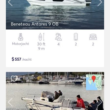
Beneteau Antares 9 OB
Motorjacht
30 ft
4
2
2
9 m
$
557
/nacht