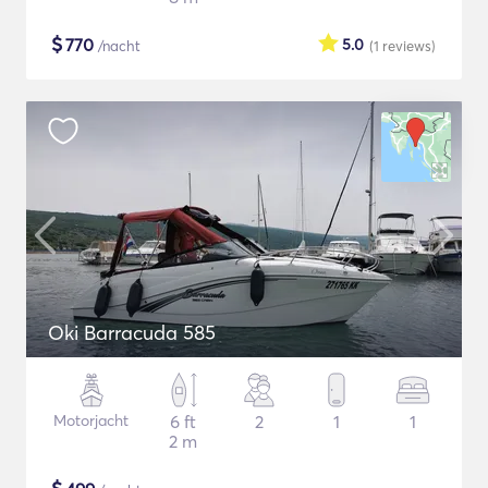
$
770
5.0
/nacht
(1
reviews
)
Oki Barracuda 585
Motorjacht
6 ft
2
1
1
2 m