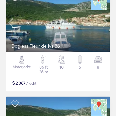
Dagless Fleur de lys 86
Motorjacht
86 ft
10
5
8
26 m
$
2,067
/nacht