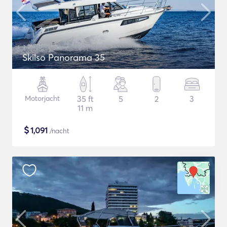
Skilso Panorama 35
Motorjacht
35 ft
5
2
3
11 m
$
1,091
/nacht