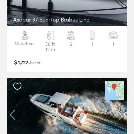
Axopar 37 Sun-Top Brabus Line
Motorboot
38 ft
2
1
1
12 m
$
1,722
/nacht