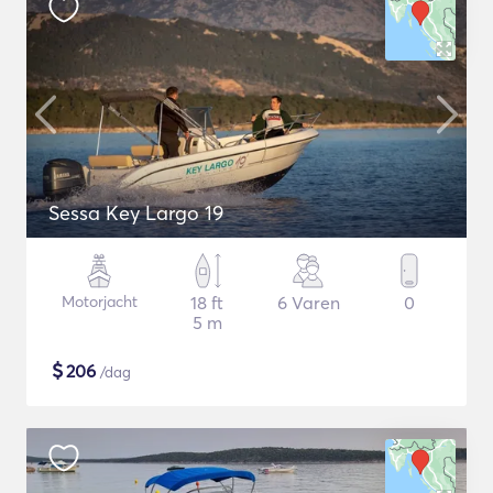
Sessa Key Largo 19
Motorjacht
18 ft
6 Varen
0
5 m
$
206
/dag