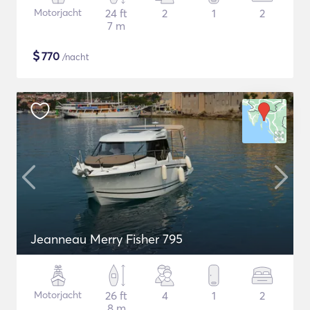
Motorjacht
24 ft
2
1
2
7 m
$
770
/nacht
Jeanneau Merry Fisher 795
Motorjacht
26 ft
4
1
2
8 m