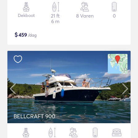
Dekboot
21 ft
8 Varen
0
6 m
$
459
/dag
BELLCRAFT 900