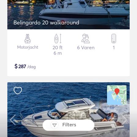
Belingardo 20 walkaround
Motorjacht
20 ft
6 Varen
1
6 m
$
287
/dag
Filters