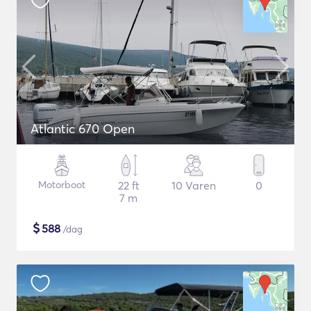
Atlantic 670 Open
Motorboot
22 ft
10 Varen
0
7 m
$
588
/dag