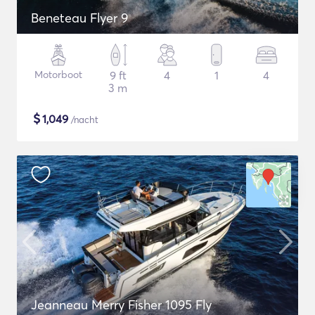
Beneteau Flyer 9
Motorboot
9 ft
4
1
4
3 m
$
1,049
/nacht
Jeanneau Merry Fisher 1095 Fly