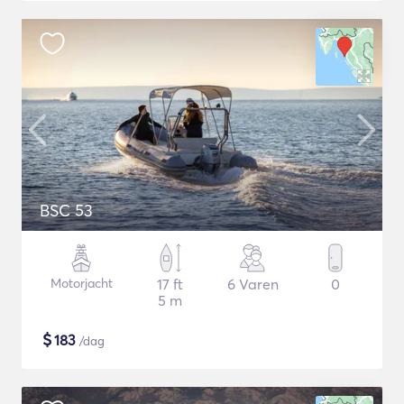
BSC 53
Motorjacht
17 ft
6 Varen
0
5 m
$
183
/dag