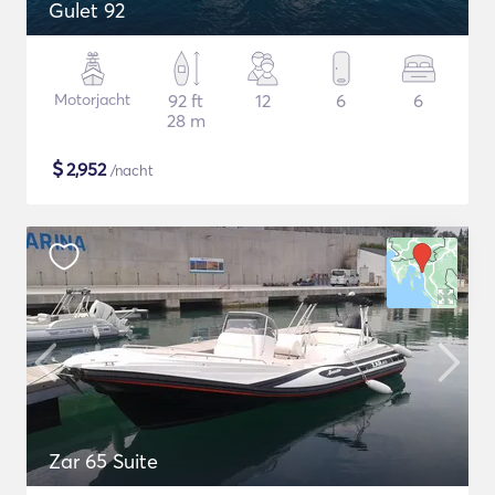
Gulet 92
Motorjacht
92 ft
12
6
6
28 m
$
2,952
/nacht
Zar 65 Suite