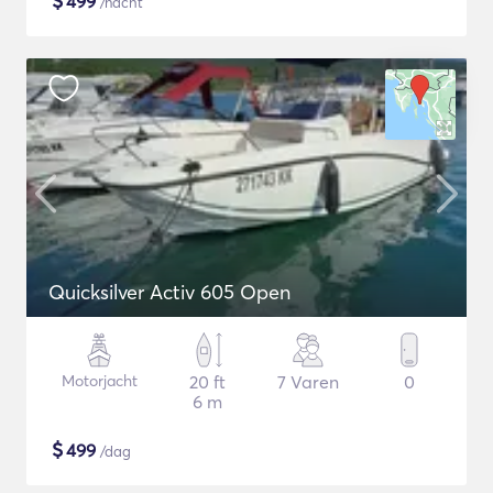
$
499
/nacht
Quicksilver Activ 605 Open
Motorjacht
20 ft
7 Varen
0
6 m
$
499
/dag