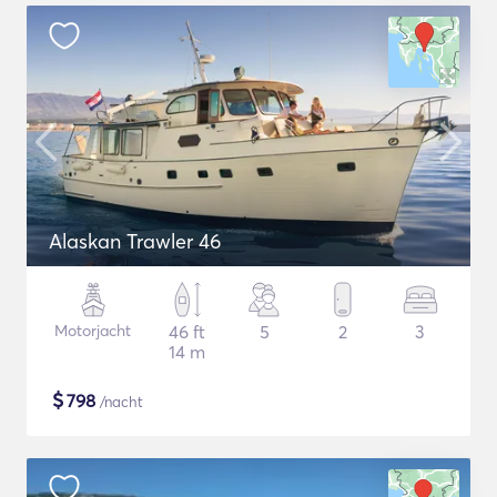
Alaskan Trawler 46
Motorjacht
46 ft
5
2
3
14 m
$
798
/nacht