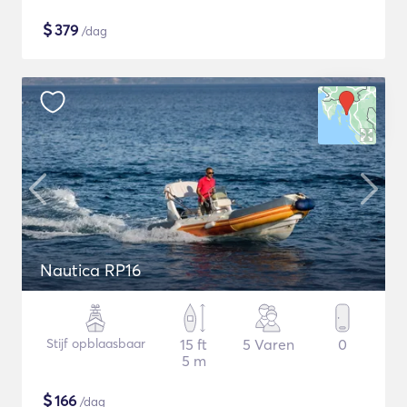
$
379
/dag
Nautica RP16
Stijf opblaasbaar
15 ft
5 Varen
0
5 m
$
166
/dag