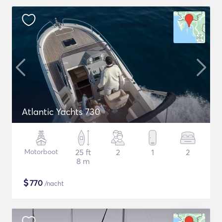
Atlantic Yachts 730
Motorboot
25 ft
2
1
2
8 m
$
770
/nacht