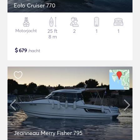
Eolo Cruiser 770
Motorjacht
25 ft
2
1
1
8 m
$
679
/nacht
Jeanneau Merry Fisher 795