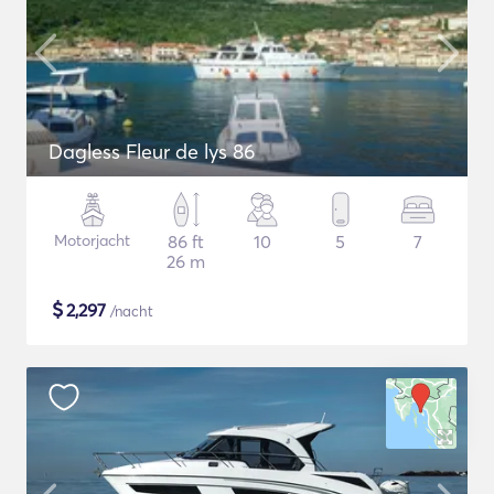
Dagless Fleur de lys 86
Motorjacht
86 ft
10
5
7
26 m
$
2,297
/nacht