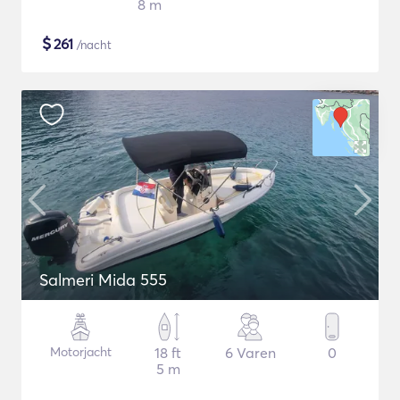
8 m
$
261
/nacht
Salmeri Mida 555
Motorjacht
18 ft
6 Varen
0
5 m